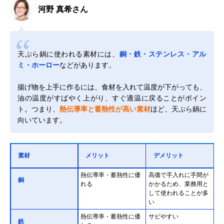
河野 真希さん
天ぷら鍋に使われる素材には、
銅・鉄・ステンレス・アル
ミ・ホーロー
などがあります。
揚げ物を上手に作るには、食材を入れて温度が下がっても、
油の温度がすばやく上がり、すぐ適温に戻ることがポイン
ト。つまり、
熱伝導率と蓄熱性が高い素材
ほど、天ぷら鍋に
向いています。
素材
メリット
デメリット
熱伝導率・蓄熱性に優
高価で手入れに手間が
銅
れる
かかるため、業務用と
して使われることが多
い
熱伝導率・蓄熱性に優
サビやすい
鉄