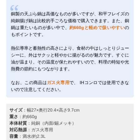
銅製の天ぷら鍋は高価なものが多いですが、和平フレイズの
純銅揚げ鍋は比較的手ごろな価格で購入できます。また、銅
鍋は重たいものが多い中で、
約660gと軽めで扱いやすい
の
もポイントです。
熱伝導率と蓄熱性の高さにより、食材の中はしっとりジュー
シーに、外はサクッと軽やかに揚がるのが魅力です。すぐに
油が温まり、その温度が保たれやすいので、料理の時短や光
熱費の節約にもつながります。
なお、この商品は
ガス火専用
で、 IHコンロでは使用できな
いので注意してください。
サイズ
：幅27×奥行20.4×高さ9.7cm
重さ
：約660g
本体材質
：純銅（内面/錫メッキ）
対応熱源
：ガス火専用
容量
：満水/約2.3L