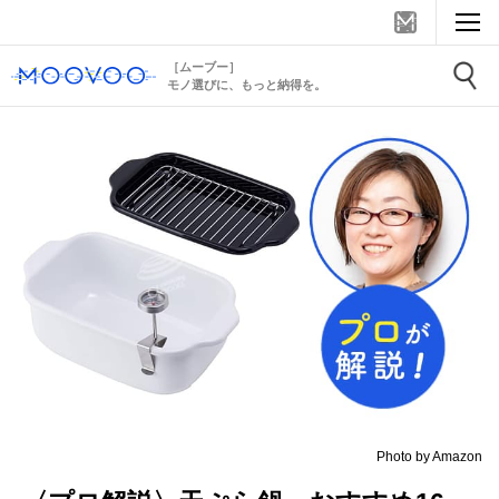
［ムーブー］
モノ選びに、もっと納得を。
Photo by Amazon