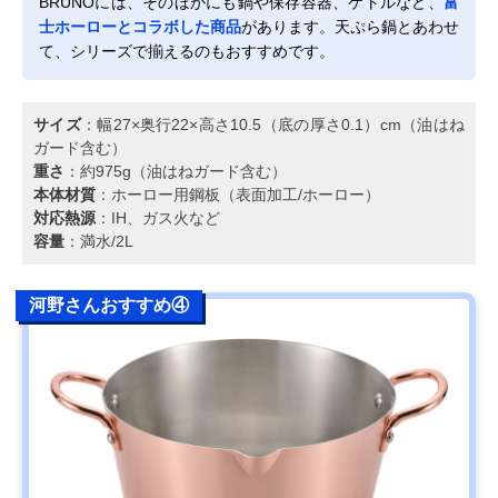
BRUNOには、そのほかにも鍋や保存容器、ケトルなど、
富
士ホーローとコラボした商品
があります。天ぷら鍋とあわせ
て、シリーズで揃えるのもおすすめです。
サイズ
：幅27×奥行22×高さ10.5（底の厚さ0.1）cm（油はね
ガード含む）
重さ
：約975g（油はねガード含む）
本体材質
：ホーロー用鋼板（表面加工/ホーロー）
対応熱源
：IH、ガス火など
容量
：満水/2L
河野さんおすすめ④