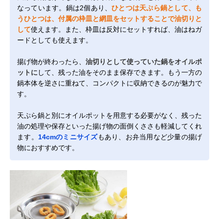
なっています。鍋は2個あり、
ひとつは天ぷら鍋として、も
うひとつは、付属の枠皿と網皿をセットすることで油切りと
して
使えます。また、枠皿は反対にセットすれば、油はねガ
ードとしても使えます。
揚げ物が終わったら、
油切りとして使っていた鍋をオイルポ
ットに
して、残った油をそのまま保存できます。もう一方の
鍋本体を逆さに重ねて、コンパクトに収納できるのが魅力で
す。
天ぷら鍋と別にオイルポットを用意する必要がなく、残った
油の処理や保存といった揚げ物の面倒くささも軽減してくれ
ます。
14cmのミニサイズ
もあり、お弁当用など少量の揚げ
物におすすめです。