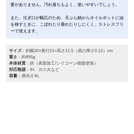
要がありません。汚れ落ちもよく、使いやすいでしょう。
また、注ぎ口が幅広のため、天ぷら鍋からオイルポットに油
を移すときに、こぼれたり垂れたりしにくく、ストレスフリ
ーで使えます。
サイズ
：約幅30×奥行21×高さ11.5（底の厚さ0.12）cm
重さ
：約895g
本体材質
：鉄（表面加工/シリコーン樹脂塗装）
対応熱源
：IH、ガス火など
容量
：満水/2.6L