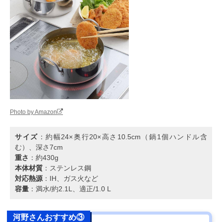
Photo by Amazon
サイズ
：約幅24×奥行20×高さ10.5cm（鍋1個ハンドル含
む）、深さ7cm
重さ
：約430g
本体材質
：ステンレス鋼
対応熱源
：IH、ガス火など
容量
：満水/約2.1L、適正/1.0 L
河野さんおすすめ③