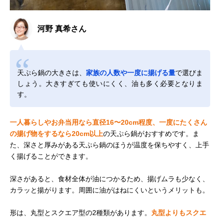
河野 真希さん
天ぷら鍋の大きさは、
家族の人数や一度に揚げる量
で選びま
しょう。大きすぎても使いにくく、油も多く必要となりま
す。
一人暮らしやお弁当用なら直径16〜20cm程度、一度にたくさん
の揚げ物をするなら20cm以上
の天ぷら鍋がおすすめです。ま
た、深さと厚みがある天ぷら鍋のほうが温度を保ちやすく、上手
く揚げることができます。
深さがあると、食材全体が油につかるため、揚げムラも少なく、
カラッと揚がります。周囲に油がはねにくいというメリットも。
形は、丸型とスクエア型の2種類があります。
丸型よりもスクエ