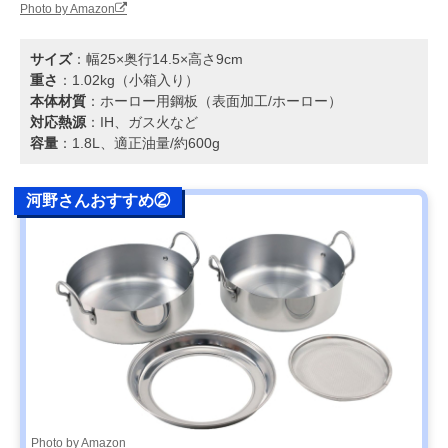
Photo by Amazon
サイズ
：幅25×奥行14.5×高さ9cm
重さ
：1.02kg（小箱入り）
本体材質
：ホーロー用鋼板（表面加工/ホーロー）
対応熱源
：IH、ガス火など
容量
：1.8L、適正油量/約600g
河野さんおすすめ②
Photo by Amazon