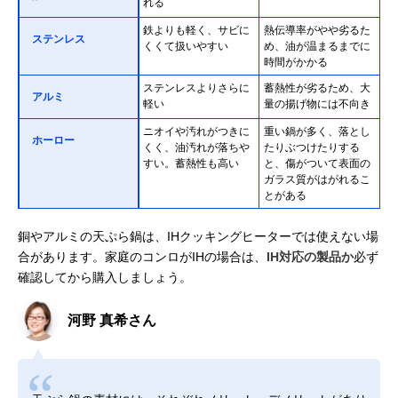
れる
鉄よりも軽く、サビに
熱伝導率がやや劣るた
ステンレス
くくて扱いやすい
め、油が温まるまでに
時間がかかる
ステンレスよりさらに
蓄熱性が劣るため、大
アルミ
軽い
量の揚げ物には不向き
ニオイや汚れがつきに
重い鍋が多く、落とし
ホーロー
くく、油汚れが落ちや
たりぶつけたりする
すい。蓄熱性も高い
と、傷がついて表面の
ガラス質がはがれるこ
とがある
銅やアルミの天ぷら鍋は、IHクッキングヒーターでは使えない場
合があります。家庭のコンロがIHの場合は、
IH対応の製品か
必ず
確認してから購入しましょう。
河野 真希さん