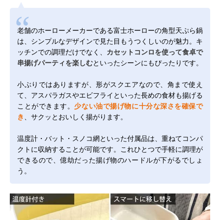
老舗のホーローメーカーである富士ホーローの角型天ぷら鍋
は、シンプルなデザインで見た目もうつくしいのが魅力。キ
ッチンでの調理だけでなく、
カセットコンロを使って食卓で
串揚げパーティを楽しむ
といったシーンにもぴったりです。
小ぶりではありますが、形がスクエアなので、角まで使え
て、アスパラガスやエビフライといった長めの食材も揚げる
ことができます。
少ない油で揚げ物に十分な深さを確保で
き
、サクッとおいしく揚がります。
温度計・バット・スノコ網といった付属品は、重ねてコンパ
クトに収納することが可能です。これひとつで手軽に調理が
できるので、億劫だった揚げ物のハードルが下がるでしょ
う。