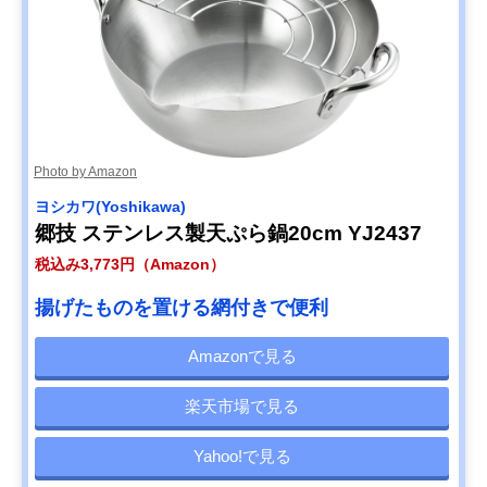
Photo by Amazon
ヨシカワ(Yoshikawa)
郷技 ステンレス製天ぷら鍋20cm YJ2437
税込み3,773円（Amazon）
揚げたものを置ける網付きで便利
Amazonで見る
楽天市場で見る
Yahoo!で見る