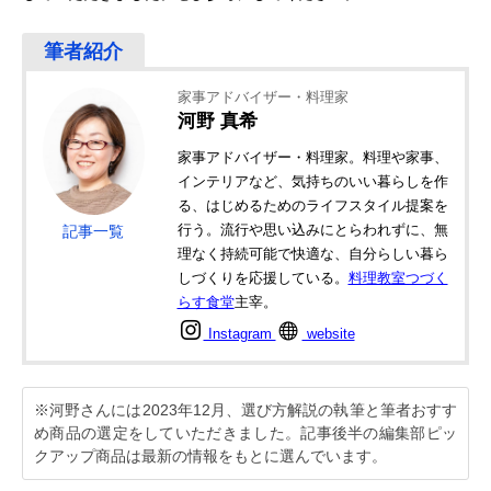
家事アドバイザー・料理家
河野 真希
家事アドバイザー・料理家。料理や家事、
インテリアなど、気持ちのいい暮らしを作
る、はじめるためのライフスタイル提案を
行う。流行や思い込みにとらわれずに、無
記事一覧
理なく持続可能で快適な、自分らしい暮ら
しづくりを応援している。
料理教室つづく
らす食堂
主宰。
Instagram
website
※河野さんには2023年12月、選び方解説の執筆と筆者おすす
め商品の選定をしていただきました。記事後半の編集部ピッ
クアップ商品は最新の情報をもとに選んでいます。