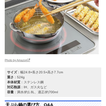
Photo by Amazon
サイズ
：幅24.8×長さ20.5×高さ7.7cm
重さ
：524g
本体材質
：ステンレス鋼
対応熱源
：IH、ガス火など
容量
：満水/約1.8L、適正/約700ml
天ぷら鍋の選び方、Q&A