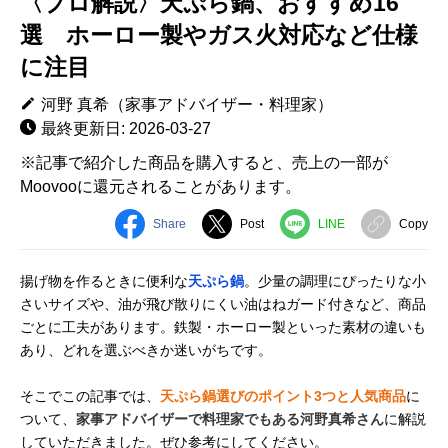
〈プロ解説〉天ぷら鍋、おすすめ16
選 ホーロー製やガス火対応など仕様
に注目
河野 真希（家事アドバイザー・料理家）
最終更新日: 2026-03-27
※記事で紹介した商品を購入すると、売上の一部が
Moovooに還元されることがあります。
Share
Post
LINE
Copy
揚げ物を作るときに便利な
天ぷら鍋
。少量の調理にぴったりな小
さいサイズや、油が飛び散りにくい油はねガード付きなど、商品
ごとに工夫があります。鉄製・ホーロー製といった素材の違いも
あり、どれを選ぶべきか迷いがちです。
そこでこの記事では、
天ぷら鍋選びのポイント3つと人気商品
に
ついて、
家事アドバイザーで料理家でもある河野真希さん
に解説
していただきました。ぜひ参考にしてください。