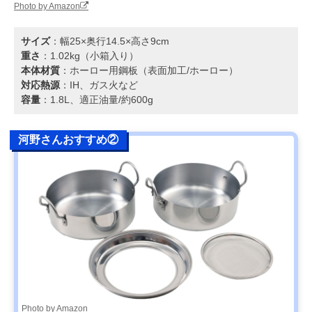
Photo by Amazon
サイズ
：幅25×奥行14.5×高さ9cm
重さ
：1.02kg（小箱入り）
本体材質
：ホーロー用鋼板（表面加工/ホーロー）
対応熱源
：IH、ガス火など
容量
：1.8L、適正油量/約600g
河野さんおすすめ②
Photo by Amazon