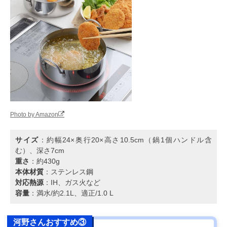
Photo by Amazon
サイズ
：約幅24×奥行20×高さ10.5cm（鍋1個ハンドル含
む）、深さ7cm
重さ
：約430g
本体材質
：ステンレス鋼
対応熱源
：IH、ガス火など
容量
：満水/約2.1L、適正/1.0 L
河野さんおすすめ③