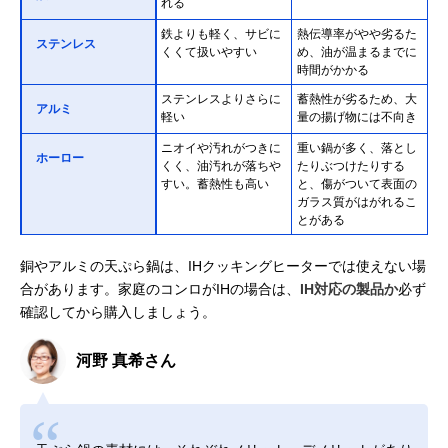
れる
鉄よりも軽く、サビに
熱伝導率がやや劣るた
ステンレス
くくて扱いやすい
め、油が温まるまでに
時間がかかる
ステンレスよりさらに
蓄熱性が劣るため、大
アルミ
軽い
量の揚げ物には不向き
ニオイや汚れがつきに
重い鍋が多く、落とし
ホーロー
くく、油汚れが落ちや
たりぶつけたりする
すい。蓄熱性も高い
と、傷がついて表面の
ガラス質がはがれるこ
とがある
銅やアルミの天ぷら鍋は、IHクッキングヒーターでは使えない場
合があります。家庭のコンロがIHの場合は、
IH対応の製品か
必ず
確認してから購入しましょう。
河野 真希さん