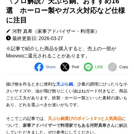
〈プロ解説〉天ぷら鍋、おすすめ16
選 ホーロー製やガス火対応など仕様
に注目
河野 真希（家事アドバイザー・料理家）
最終更新日: 2026-03-27
※記事で紹介した商品を購入すると、売上の一部が
Moovooに還元されることがあります。
Share
Post
LINE
Copy
揚げ物を作るときに便利な
天ぷら鍋
。少量の調理にぴったりな小
さいサイズや、油が飛び散りにくい油はねガード付きなど、商品
ごとに工夫があります。鉄製・ホーロー製といった素材の違いも
あり、どれを選ぶべきか迷いがちです。
そこでこの記事では、
天ぷら鍋選びのポイント3つと人気商品
に
ついて、
家事アドバイザーで料理家でもある河野真希さん
に解説
していただきました。ぜひ参考にしてください。