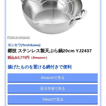
Photo by Amazon
ヨシカワ(Yoshikawa)
郷技 ステンレス製天ぷら鍋20cm YJ2437
税込み3,773円（Amazon）
揚げたものを置ける網付きで便利
Amazonで見る
楽天市場で見る
Yahoo!で見る