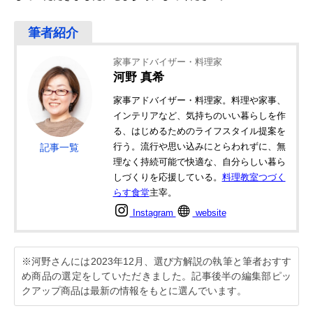
家事アドバイザー・料理家
河野 真希
家事アドバイザー・料理家。料理や家事、
インテリアなど、気持ちのいい暮らしを作
る、はじめるためのライフスタイル提案を
行う。流行や思い込みにとらわれずに、無
記事一覧
理なく持続可能で快適な、自分らしい暮ら
しづくりを応援している。
料理教室つづく
らす食堂
主宰。
Instagram
website
※河野さんには2023年12月、選び方解説の執筆と筆者おすす
め商品の選定をしていただきました。記事後半の編集部ピッ
クアップ商品は最新の情報をもとに選んでいます。