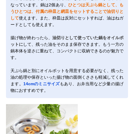
なっています。鍋は2個あり、
ひとつは天ぷら鍋として、も
うひとつは、付属の枠皿と網皿をセットすることで油切りと
して
使えます。また、枠皿は反対にセットすれば、油はねガ
ードとしても使えます。
揚げ物が終わったら、
油切りとして使っていた鍋をオイルポ
ットに
して、残った油をそのまま保存できます。もう一方の
鍋本体を逆さに重ねて、コンパクトに収納できるのが魅力で
す。
天ぷら鍋と別にオイルポットを用意する必要がなく、残った
油の処理や保存といった揚げ物の面倒くささも軽減してくれ
ます。
14cmのミニサイズ
もあり、お弁当用など少量の揚げ
物におすすめです。