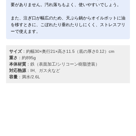
要がありません。汚れ落ちもよく、使いやすいでしょう。
また、注ぎ口が幅広のため、天ぷら鍋からオイルポットに油
を移すときに、こぼれたり垂れたりしにくく、ストレスフリ
ーで使えます。
サイズ
：約幅30×奥行21×高さ11.5（底の厚さ0.12）cm
重さ
：約895g
本体材質
：鉄（表面加工/シリコーン樹脂塗装）
対応熱源
：IH、ガス火など
容量
：満水/2.6L