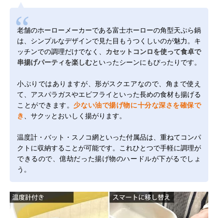
老舗のホーローメーカーである富士ホーローの角型天ぷら鍋
は、シンプルなデザインで見た目もうつくしいのが魅力。キ
ッチンでの調理だけでなく、
カセットコンロを使って食卓で
串揚げパーティを楽しむ
といったシーンにもぴったりです。
小ぶりではありますが、形がスクエアなので、角まで使え
て、アスパラガスやエビフライといった長めの食材も揚げる
ことができます。
少ない油で揚げ物に十分な深さを確保で
き
、サクッとおいしく揚がります。
温度計・バット・スノコ網といった付属品は、重ねてコンパ
クトに収納することが可能です。これひとつで手軽に調理が
できるので、億劫だった揚げ物のハードルが下がるでしょ
う。