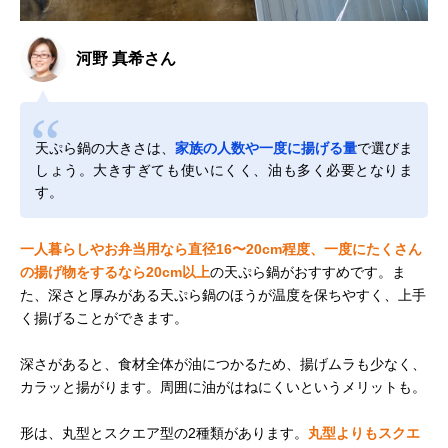
河野 真希さん
天ぷら鍋の大きさは、
家族の人数や一度に揚げる量
で選びま
しょう。大きすぎても使いにくく、油も多く必要となりま
す。
一人暮らしやお弁当用なら直径16〜20cm程度、一度にたくさん
の揚げ物をするなら20cm以上
の天ぷら鍋がおすすめです。ま
た、深さと厚みがある天ぷら鍋のほうが温度を保ちやすく、上手
く揚げることができます。
深さがあると、食材全体が油につかるため、揚げムラも少なく、
カラッと揚がります。周囲に油がはねにくいというメリットも。
形は、丸型とスクエア型の2種類があります。
丸型よりもスクエ