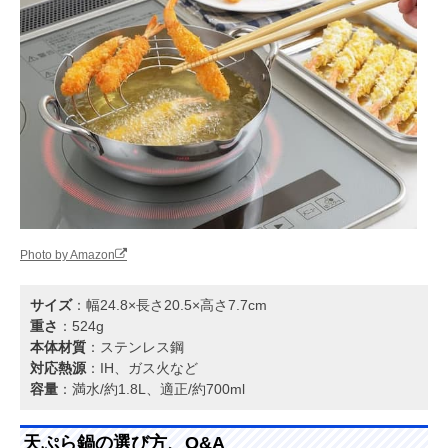
Photo by Amazon
サイズ
：幅24.8×長さ20.5×高さ7.7cm
重さ
：524g
本体材質
：ステンレス鋼
対応熱源
：IH、ガス火など
容量
：満水/約1.8L、適正/約700ml
天ぷら鍋の選び方、Q&A