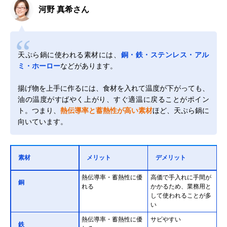
河野 真希さん
天ぷら鍋に使われる素材には、
銅・鉄・ステンレス・アル
ミ・ホーロー
などがあります。
揚げ物を上手に作るには、食材を入れて温度が下がっても、
油の温度がすばやく上がり、すぐ適温に戻ることがポイン
ト。つまり、
熱伝導率と蓄熱性が高い素材
ほど、天ぷら鍋に
向いています。
素材
メリット
デメリット
熱伝導率・蓄熱性に優
高価で手入れに手間が
銅
れる
かかるため、業務用と
して使われることが多
い
熱伝導率・蓄熱性に優
サビやすい
鉄