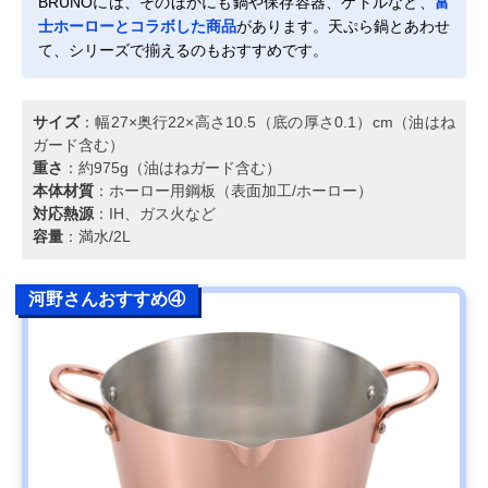
BRUNOには、そのほかにも鍋や保存容器、ケトルなど、
富
士ホーローとコラボした商品
があります。天ぷら鍋とあわせ
て、シリーズで揃えるのもおすすめです。
サイズ
：幅27×奥行22×高さ10.5（底の厚さ0.1）cm（油はね
ガード含む）
重さ
：約975g（油はねガード含む）
本体材質
：ホーロー用鋼板（表面加工/ホーロー）
対応熱源
：IH、ガス火など
容量
：満水/2L
河野さんおすすめ④