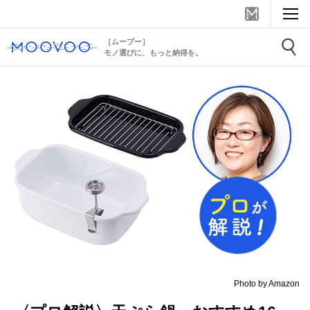
［ムーブー］
モノ選びに、もっと納得を。
Photo by Amazon