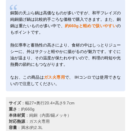
銅製の天ぷら鍋は高価なものが多いですが、和平フレイズの
純銅揚げ鍋は比較的手ごろな価格で購入できます。また、銅
鍋は重たいものが多い中で、
約660gと軽めで扱いやすい
の
もポイントです。
熱伝導率と蓄熱性の高さにより、食材の中はしっとりジュー
シーに、外はサクッと軽やかに揚がるのが魅力です。すぐに
油が温まり、その温度が保たれやすいので、料理の時短や光
熱費の節約にもつながります。
なお、この商品は
ガス火専用
で、 IHコンロでは使用できな
いので注意してください。
サイズ
：幅27×奥行20.4×高さ9.7cm
重さ
：約660g
本体材質
：純銅（内面/錫メッキ）
対応熱源
：ガス火専用
容量
：満水/約2.3L