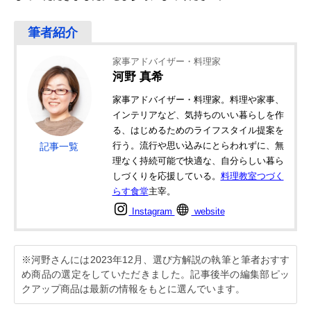
家事アドバイザー・料理家
河野 真希
家事アドバイザー・料理家。料理や家事、
インテリアなど、気持ちのいい暮らしを作
る、はじめるためのライフスタイル提案を
行う。流行や思い込みにとらわれずに、無
記事一覧
理なく持続可能で快適な、自分らしい暮ら
しづくりを応援している。
料理教室つづく
らす食堂
主宰。
Instagram
website
※河野さんには2023年12月、選び方解説の執筆と筆者おすす
め商品の選定をしていただきました。記事後半の編集部ピッ
クアップ商品は最新の情報をもとに選んでいます。