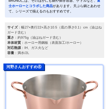
BRUNOには、そのほかにも鍋や保存容器、ケトルなど、
富
士ホーローとコラボした商品
があります。天ぷら鍋とあわせ
て、シリーズで揃えるのもおすすめです。
サイズ
：幅27×奥行22×高さ10.5（底の厚さ0.1）cm（油はね
ガード含む）
重さ
：約975g（油はねガード含む）
本体材質
：ホーロー用鋼板（表面加工/ホーロー）
対応熱源
：IH、ガス火など
容量
：満水/2L
河野さんおすすめ④