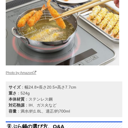
Photo by Amazon
サイズ
：幅24.8×長さ20.5×高さ7.7cm
重さ
：524g
本体材質
：ステンレス鋼
対応熱源
：IH、ガス火など
容量
：満水/約1.8L、適正/約700ml
天ぷら鍋の選び方、Q&A