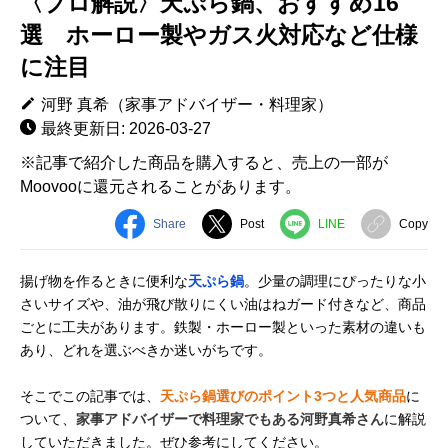
〈プロ解説〉天ぷら鍋、おすすめ16
選 ホーロー製やガス火対応など仕様
に注目
河野 真希（家事アドバイザー・料理家）
最終更新日: 2026-03-27
※記事で紹介した商品を購入すると、売上の一部が
Moovooに還元されることがあります。
Share
Post
LINE
Copy
揚げ物を作るときに便利な
天ぷら鍋
。少量の調理にぴったりな小
さいサイズや、油が飛び散りにくい油はねガード付きなど、商品
ごとに工夫があります。鉄製・ホーロー製といった素材の違いも
あり、どれを選ぶべきか迷いがちです。
そこでこの記事では、
天ぷら鍋選びのポイント3つと人気商品
に
ついて、
家事アドバイザーで料理家でもある河野真希さん
に解説
していただきました。ぜひ参考にしてください。