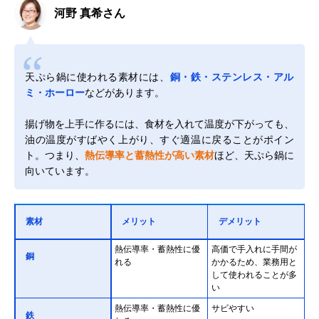
河野 真希さん
天ぷら鍋に使われる素材には、
銅・鉄・ステンレス・アル
ミ・ホーロー
などがあります。
揚げ物を上手に作るには、食材を入れて温度が下がっても、
油の温度がすばやく上がり、すぐ適温に戻ることがポイン
ト。つまり、
熱伝導率と蓄熱性が高い素材
ほど、天ぷら鍋に
向いています。
素材
メリット
デメリット
熱伝導率・蓄熱性に優
高価で手入れに手間が
銅
れる
かかるため、業務用と
して使われることが多
い
熱伝導率・蓄熱性に優
サビやすい
鉄