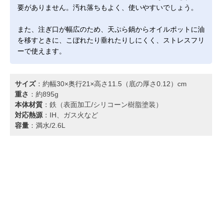
要がありません。汚れ落ちもよく、使いやすいでしょう。
また、注ぎ口が幅広のため、天ぷら鍋からオイルポットに油
を移すときに、こぼれたり垂れたりしにくく、ストレスフリ
ーで使えます。
サイズ
：約幅30×奥行21×高さ11.5（底の厚さ0.12）cm
重さ
：約895g
本体材質
：鉄（表面加工/シリコーン樹脂塗装）
対応熱源
：IH、ガス火など
容量
：満水/2.6L