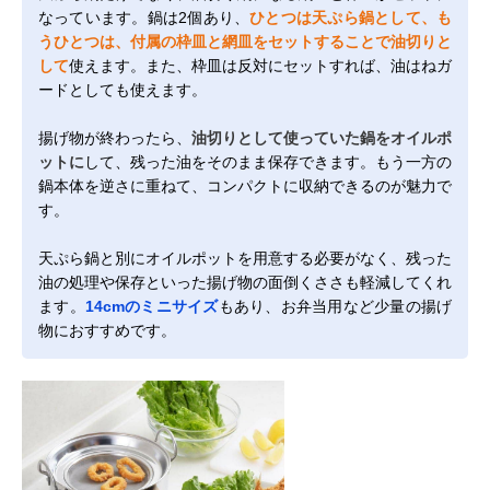
なっています。鍋は2個あり、
ひとつは天ぷら鍋として、も
うひとつは、付属の枠皿と網皿をセットすることで油切りと
して
使えます。また、枠皿は反対にセットすれば、油はねガ
ードとしても使えます。
揚げ物が終わったら、
油切りとして使っていた鍋をオイルポ
ットに
して、残った油をそのまま保存できます。もう一方の
鍋本体を逆さに重ねて、コンパクトに収納できるのが魅力で
す。
天ぷら鍋と別にオイルポットを用意する必要がなく、残った
油の処理や保存といった揚げ物の面倒くささも軽減してくれ
ます。
14cmのミニサイズ
もあり、お弁当用など少量の揚げ
物におすすめです。