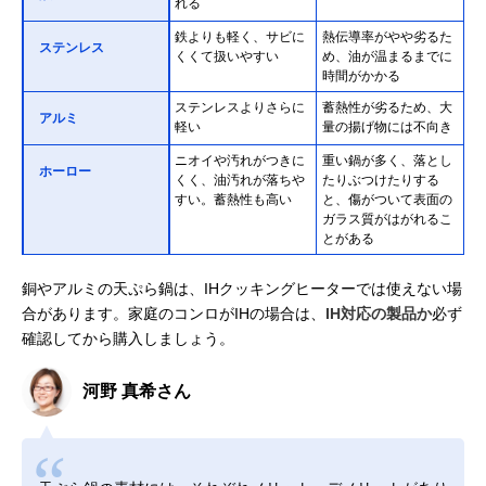
れる
鉄よりも軽く、サビに
熱伝導率がやや劣るた
ステンレス
くくて扱いやすい
め、油が温まるまでに
時間がかかる
ステンレスよりさらに
蓄熱性が劣るため、大
アルミ
軽い
量の揚げ物には不向き
ニオイや汚れがつきに
重い鍋が多く、落とし
ホーロー
くく、油汚れが落ちや
たりぶつけたりする
すい。蓄熱性も高い
と、傷がついて表面の
ガラス質がはがれるこ
とがある
銅やアルミの天ぷら鍋は、IHクッキングヒーターでは使えない場
合があります。家庭のコンロがIHの場合は、
IH対応の製品か
必ず
確認してから購入しましょう。
河野 真希さん