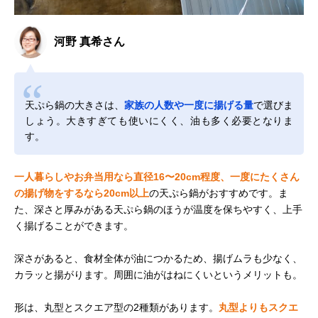
河野 真希さん
天ぷら鍋の大きさは、
家族の人数や一度に揚げる量
で選びま
しょう。大きすぎても使いにくく、油も多く必要となりま
す。
一人暮らしやお弁当用なら直径16〜20cm程度、一度にたくさん
の揚げ物をするなら20cm以上
の天ぷら鍋がおすすめです。ま
た、深さと厚みがある天ぷら鍋のほうが温度を保ちやすく、上手
く揚げることができます。
深さがあると、食材全体が油につかるため、揚げムラも少なく、
カラッと揚がります。周囲に油がはねにくいというメリットも。
形は、丸型とスクエア型の2種類があります。
丸型よりもスクエ