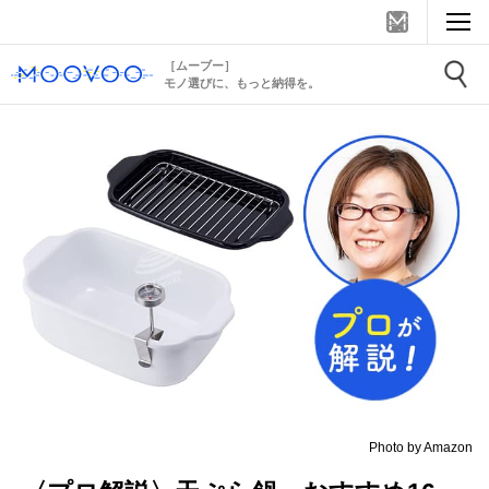
［ムーブー］
モノ選びに、もっと納得を。
Photo by Amazon