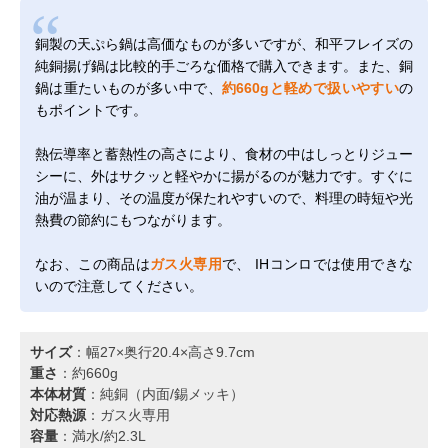
銅製の天ぷら鍋は高価なものが多いですが、和平フレイズの
純銅揚げ鍋は比較的手ごろな価格で購入できます。また、銅
鍋は重たいものが多い中で、
約660gと軽めで扱いやすい
の
もポイントです。
熱伝導率と蓄熱性の高さにより、食材の中はしっとりジュー
シーに、外はサクッと軽やかに揚がるのが魅力です。すぐに
油が温まり、その温度が保たれやすいので、料理の時短や光
熱費の節約にもつながります。
なお、この商品は
ガス火専用
で、 IHコンロでは使用できな
いので注意してください。
サイズ
：幅27×奥行20.4×高さ9.7cm
重さ
：約660g
本体材質
：純銅（内面/錫メッキ）
対応熱源
：ガス火専用
容量
：満水/約2.3L