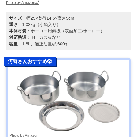
Photo by Amazon
サイズ
：幅25×奥行14.5×高さ9cm
重さ
：1.02kg（小箱入り）
本体材質
：ホーロー用鋼板（表面加工/ホーロー）
対応熱源
：IH、ガス火など
容量
：1.8L、適正油量/約600g
河野さんおすすめ②
Photo by Amazon