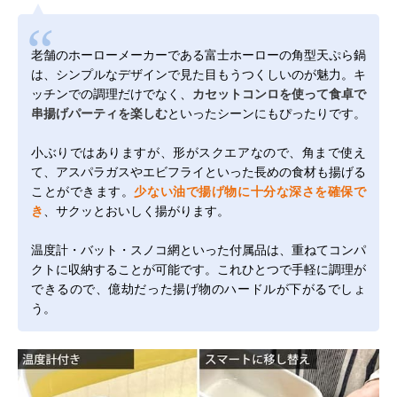
老舗のホーローメーカーである富士ホーローの角型天ぷら鍋
は、シンプルなデザインで見た目もうつくしいのが魅力。キ
ッチンでの調理だけでなく、
カセットコンロを使って食卓で
串揚げパーティを楽しむ
といったシーンにもぴったりです。
小ぶりではありますが、形がスクエアなので、角まで使え
て、アスパラガスやエビフライといった長めの食材も揚げる
ことができます。
少ない油で揚げ物に十分な深さを確保で
き
、サクッとおいしく揚がります。
温度計・バット・スノコ網といった付属品は、重ねてコンパ
クトに収納することが可能です。これひとつで手軽に調理が
できるので、億劫だった揚げ物のハードルが下がるでしょ
う。