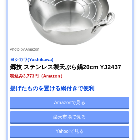
Photo by Amazon
ヨシカワ(Yoshikawa)
郷技 ステンレス製天ぷら鍋20cm YJ2437
税込み3,773円（Amazon）
揚げたものを置ける網付きで便利
Amazonで見る
楽天市場で見る
Yahoo!で見る