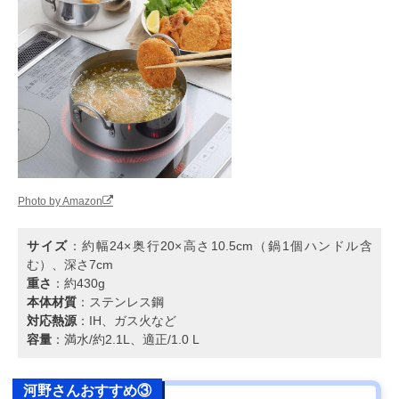
Photo by Amazon
サイズ
：約幅24×奥行20×高さ10.5cm（鍋1個ハンドル含
む）、深さ7cm
重さ
：約430g
本体材質
：ステンレス鋼
対応熱源
：IH、ガス火など
容量
：満水/約2.1L、適正/1.0 L
河野さんおすすめ③