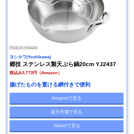
Photo by Amazon
ヨシカワ(Yoshikawa)
郷技 ステンレス製天ぷら鍋20cm YJ2437
税込み3,773円（Amazon）
揚げたものを置ける網付きで便利
Amazonで見る
楽天市場で見る
Yahoo!で見る