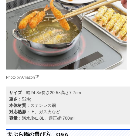
Photo by Amazon
サイズ
：幅24.8×長さ20.5×高さ7.7cm
重さ
：524g
本体材質
：ステンレス鋼
対応熱源
：IH、ガス火など
容量
：満水/約1.8L、適正/約700ml
天ぷら鍋の選び方、Q&A