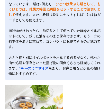
なっています。鍋は2個あり、
ひとつは天ぷら鍋として、も
うひとつは、付属の枠皿と網皿をセットすることで油切りと
して
使えます。また、枠皿は反対にセットすれば、油はねガ
ードとしても使えます。
揚げ物が終わったら、
油切りとして使っていた鍋をオイルポ
ットに
して、残った油をそのまま保存できます。もう一方の
鍋本体を逆さに重ねて、コンパクトに収納できるのが魅力で
す。
天ぷら鍋と別にオイルポットを用意する必要がなく、残った
油の処理や保存といった揚げ物の面倒くささも軽減してくれ
ます。
14cmのミニサイズ
もあり、お弁当用など少量の揚げ
物におすすめです。