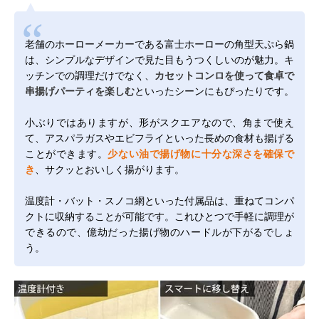
老舗のホーローメーカーである富士ホーローの角型天ぷら鍋
は、シンプルなデザインで見た目もうつくしいのが魅力。キ
ッチンでの調理だけでなく、
カセットコンロを使って食卓で
串揚げパーティを楽しむ
といったシーンにもぴったりです。
小ぶりではありますが、形がスクエアなので、角まで使え
て、アスパラガスやエビフライといった長めの食材も揚げる
ことができます。
少ない油で揚げ物に十分な深さを確保で
き
、サクッとおいしく揚がります。
温度計・バット・スノコ網といった付属品は、重ねてコンパ
クトに収納することが可能です。これひとつで手軽に調理が
できるので、億劫だった揚げ物のハードルが下がるでしょ
う。