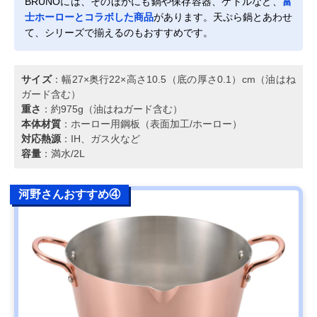
BRUNOには、そのほかにも鍋や保存容器、ケトルなど、
富
士ホーローとコラボした商品
があります。天ぷら鍋とあわせ
て、シリーズで揃えるのもおすすめです。
サイズ
：幅27×奥行22×高さ10.5（底の厚さ0.1）cm（油はね
ガード含む）
重さ
：約975g（油はねガード含む）
本体材質
：ホーロー用鋼板（表面加工/ホーロー）
対応熱源
：IH、ガス火など
容量
：満水/2L
河野さんおすすめ④