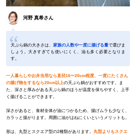
河野 真希さん
天ぷら鍋の大きさは、
家族の人数や一度に揚げる量
で選びま
しょう。大きすぎても使いにくく、油も多く必要となりま
す。
一人暮らしやお弁当用なら直径16〜20cm程度、一度にたくさん
の揚げ物をするなら20cm以上
の天ぷら鍋がおすすめです。ま
た、深さと厚みがある天ぷら鍋のほうが温度を保ちやすく、上手
く揚げることができます。
深さがあると、食材全体が油につかるため、揚げムラも少なく、
カラッと揚がります。周囲に油がはねにくいというメリットも。
形は、丸型とスクエア型の2種類があります。
丸型よりもスクエ