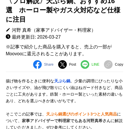
〈プロ解説〉天ぷら鍋、おすすめ16
選 ホーロー製やガス火対応など仕様
に注目
河野 真希（家事アドバイザー・料理家）
最終更新日: 2026-03-27
※記事で紹介した商品を購入すると、売上の一部が
Moovooに還元されることがあります。
Share
Post
LINE
Copy
揚げ物を作るときに便利な
天ぷら鍋
。少量の調理にぴったりな小
さいサイズや、油が飛び散りにくい油はねガード付きなど、商品
ごとに工夫があります。鉄製・ホーロー製といった素材の違いも
あり、どれを選ぶべきか迷いがちです。
そこでこの記事では、
天ぷら鍋選びのポイント3つと人気商品
に
ついて、
家事アドバイザーで料理家でもある河野真希さん
に解説
していただきました。ぜひ参考にしてください。