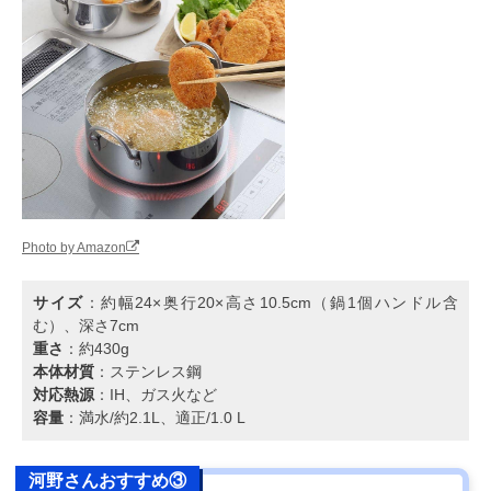
Photo by Amazon
サイズ
：約幅24×奥行20×高さ10.5cm（鍋1個ハンドル含
む）、深さ7cm
重さ
：約430g
本体材質
：ステンレス鋼
対応熱源
：IH、ガス火など
容量
：満水/約2.1L、適正/1.0 L
河野さんおすすめ③