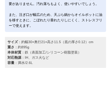
要がありません。汚れ落ちもよく、使いやすいでしょう。
また、注ぎ口が幅広のため、天ぷら鍋からオイルポットに油
を移すときに、こぼれたり垂れたりしにくく、ストレスフリ
ーで使えます。
サイズ
：約幅30×奥行21×高さ11.5（底の厚さ0.12）cm
重さ
：約895g
本体材質
：鉄（表面加工/シリコーン樹脂塗装）
対応熱源
：IH、ガス火など
容量
：満水/2.6L