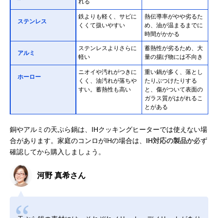
れる
鉄よりも軽く、サビに
熱伝導率がやや劣るた
ステンレス
くくて扱いやすい
め、油が温まるまでに
時間がかかる
ステンレスよりさらに
蓄熱性が劣るため、大
アルミ
軽い
量の揚げ物には不向き
ニオイや汚れがつきに
重い鍋が多く、落とし
ホーロー
くく、油汚れが落ちや
たりぶつけたりする
すい。蓄熱性も高い
と、傷がついて表面の
ガラス質がはがれるこ
とがある
銅やアルミの天ぷら鍋は、IHクッキングヒーターでは使えない場
合があります。家庭のコンロがIHの場合は、
IH対応の製品か
必ず
確認してから購入しましょう。
河野 真希さん