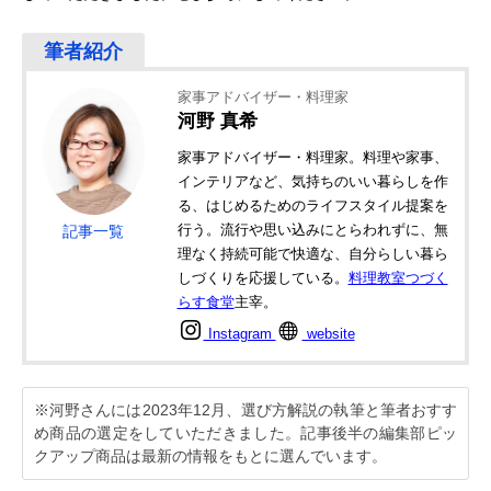
家事アドバイザー・料理家
河野 真希
家事アドバイザー・料理家。料理や家事、
インテリアなど、気持ちのいい暮らしを作
る、はじめるためのライフスタイル提案を
行う。流行や思い込みにとらわれずに、無
記事一覧
理なく持続可能で快適な、自分らしい暮ら
しづくりを応援している。
料理教室つづく
らす食堂
主宰。
Instagram
website
※河野さんには2023年12月、選び方解説の執筆と筆者おすす
め商品の選定をしていただきました。記事後半の編集部ピッ
クアップ商品は最新の情報をもとに選んでいます。