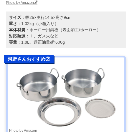
Photo by Amazon
サイズ
：幅25×奥行14.5×高さ9cm
重さ
：1.02kg（小箱入り）
本体材質
：ホーロー用鋼板（表面加工/ホーロー）
対応熱源
：IH、ガス火など
容量
：1.8L、適正油量/約600g
河野さんおすすめ②
Photo by Amazon