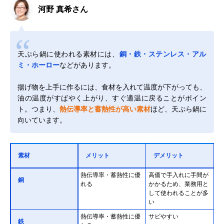
河野 真希さん
天ぷら鍋に使われる素材には、
銅・鉄・ステンレス・アル
ミ・ホーロー
などがあります。
揚げ物を上手に作るには、食材を入れて温度が下がっても、
油の温度がすばやく上がり、すぐ適温に戻ることがポイン
ト。つまり、
熱伝導率と蓄熱性が高い素材
ほど、天ぷら鍋に
向いています。
素材
メリット
デメリット
熱伝導率・蓄熱性に優
高価で手入れに手間が
銅
れる
かかるため、業務用と
して使われることが多
い
熱伝導率・蓄熱性に優
サビやすい
鉄