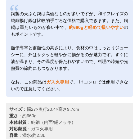
銅製の天ぷら鍋は高価なものが多いですが、和平フレイズの
純銅揚げ鍋は比較的手ごろな価格で購入できます。また、銅
鍋は重たいものが多い中で、
約660gと軽めで扱いやすい
の
もポイントです。
熱伝導率と蓄熱性の高さにより、食材の中はしっとりジュー
シーに、外はサクッと軽やかに揚がるのが魅力です。すぐに
油が温まり、その温度が保たれやすいので、料理の時短や光
熱費の節約にもつながります。
なお、この商品は
ガス火専用
で、 IHコンロでは使用できな
いので注意してください。
サイズ
：幅27×奥行20.4×高さ9.7cm
重さ
：約660g
本体材質
：純銅（内面/錫メッキ）
対応熱源
：ガス火専用
容量
：満水/約2.3L