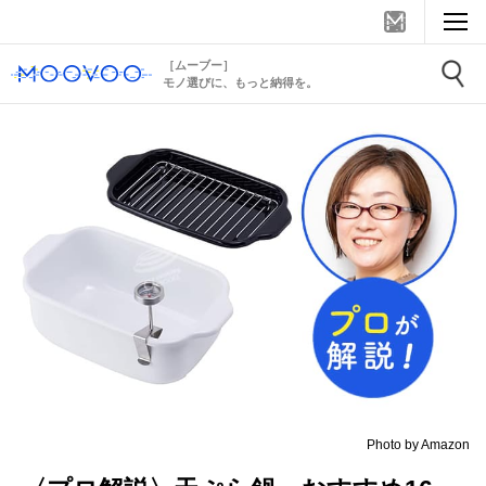
［ムーブー］
モノ選びに、もっと納得を。
Photo by Amazon