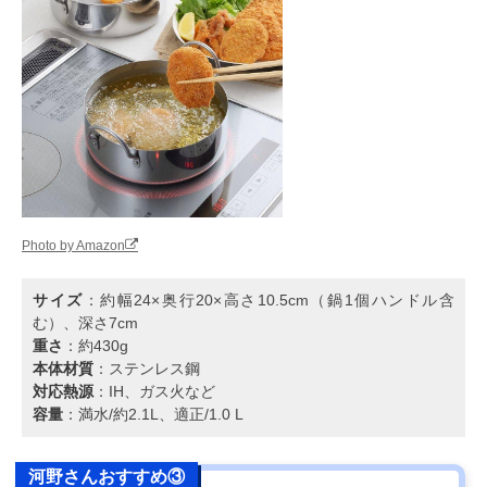
Photo by Amazon
サイズ
：約幅24×奥行20×高さ10.5cm（鍋1個ハンドル含
む）、深さ7cm
重さ
：約430g
本体材質
：ステンレス鋼
対応熱源
：IH、ガス火など
容量
：満水/約2.1L、適正/1.0 L
河野さんおすすめ③