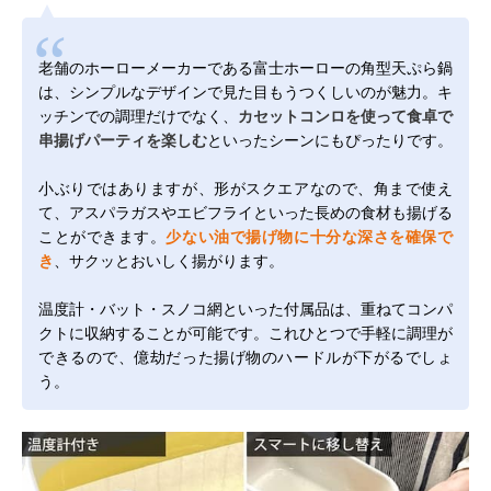
老舗のホーローメーカーである富士ホーローの角型天ぷら鍋
は、シンプルなデザインで見た目もうつくしいのが魅力。キ
ッチンでの調理だけでなく、
カセットコンロを使って食卓で
串揚げパーティを楽しむ
といったシーンにもぴったりです。
小ぶりではありますが、形がスクエアなので、角まで使え
て、アスパラガスやエビフライといった長めの食材も揚げる
ことができます。
少ない油で揚げ物に十分な深さを確保で
き
、サクッとおいしく揚がります。
温度計・バット・スノコ網といった付属品は、重ねてコンパ
クトに収納することが可能です。これひとつで手軽に調理が
できるので、億劫だった揚げ物のハードルが下がるでしょ
う。