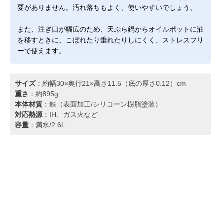
要がありません。汚れ落ちもよく、使いやすいでしょう。
また、注ぎ口が幅広のため、天ぷら鍋からオイルポットに油
を移すときに、こぼれたり垂れたりしにくく、ストレスフリ
ーで使えます。
サイズ
：約幅30×奥行21×高さ11.5（底の厚さ0.12）cm
重さ
：約895g
本体材質
：鉄（表面加工/シリコーン樹脂塗装）
対応熱源
：IH、ガス火など
容量
：満水/2.6L