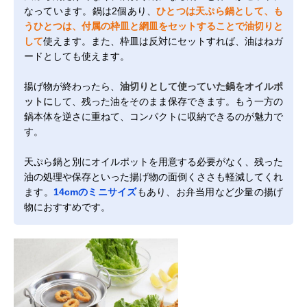
なっています。鍋は2個あり、
ひとつは天ぷら鍋として、も
うひとつは、付属の枠皿と網皿をセットすることで油切りと
して
使えます。また、枠皿は反対にセットすれば、油はねガ
ードとしても使えます。
揚げ物が終わったら、
油切りとして使っていた鍋をオイルポ
ットに
して、残った油をそのまま保存できます。もう一方の
鍋本体を逆さに重ねて、コンパクトに収納できるのが魅力で
す。
天ぷら鍋と別にオイルポットを用意する必要がなく、残った
油の処理や保存といった揚げ物の面倒くささも軽減してくれ
ます。
14cmのミニサイズ
もあり、お弁当用など少量の揚げ
物におすすめです。