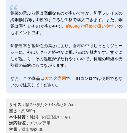
銅製の天ぷら鍋は高価なものが多いですが、和平フレイズの
純銅揚げ鍋は比較的手ごろな価格で購入できます。また、銅
鍋は重たいものが多い中で、
約660gと軽めで扱いやすい
の
もポイントです。
熱伝導率と蓄熱性の高さにより、食材の中はしっとりジュー
シーに、外はサクッと軽やかに揚がるのが魅力です。すぐに
油が温まり、その温度が保たれやすいので、料理の時短や光
熱費の節約にもつながります。
なお、この商品は
ガス火専用
で、 IHコンロでは使用できな
いので注意してください。
サイズ
：幅27×奥行20.4×高さ9.7cm
重さ
：約660g
本体材質
：純銅（内面/錫メッキ）
対応熱源
：ガス火専用
容量
：満水/約2.3L