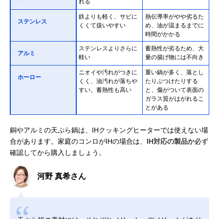
れる
鉄よりも軽く、サビに
熱伝導率がやや劣るた
ステンレス
くくて扱いやすい
め、油が温まるまでに
時間がかかる
ステンレスよりさらに
蓄熱性が劣るため、大
アルミ
軽い
量の揚げ物には不向き
ニオイや汚れがつきに
重い鍋が多く、落とし
ホーロー
くく、油汚れが落ちや
たりぶつけたりする
すい。蓄熱性も高い
と、傷がついて表面の
ガラス質がはがれるこ
とがある
銅やアルミの天ぷら鍋は、IHクッキングヒーターでは使えない場
合があります。家庭のコンロがIHの場合は、
IH対応の製品か
必ず
確認してから購入しましょう。
河野 真希さん