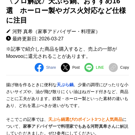
〈プロ解説〉天ぷら鍋、おすすめ16
選 ホーロー製やガス火対応など仕様
に注目
河野 真希（家事アドバイザー・料理家）
最終更新日: 2026-03-27
※記事で紹介した商品を購入すると、売上の一部が
Moovooに還元されることがあります。
Share
Post
LINE
Copy
揚げ物を作るときに便利な
天ぷら鍋
。少量の調理にぴったりな小
さいサイズや、油が飛び散りにくい油はねガード付きなど、商品
ごとに工夫があります。鉄製・ホーロー製といった素材の違いも
あり、どれを選ぶべきか迷いがちです。
そこでこの記事では、
天ぷら鍋選びのポイント3つと人気商品
に
ついて、
家事アドバイザーで料理家でもある河野真希さん
に解説
していただきました。ぜひ参考にしてください。