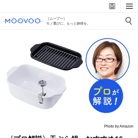
［ムーブー］
モノ選びに、もっと納得を。
Photo by Amazon