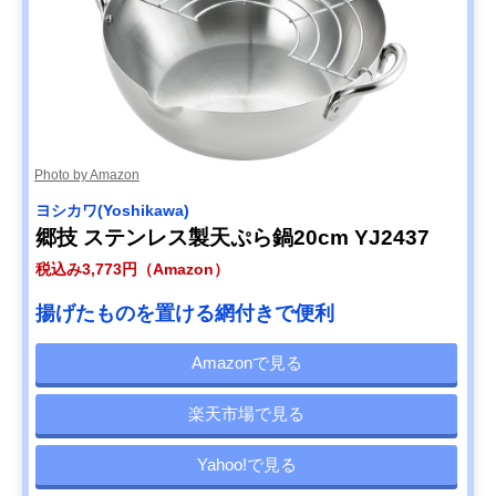
Photo by Amazon
ヨシカワ(Yoshikawa)
郷技 ステンレス製天ぷら鍋20cm YJ2437
税込み3,773円（Amazon）
揚げたものを置ける網付きで便利
Amazonで見る
楽天市場で見る
Yahoo!で見る