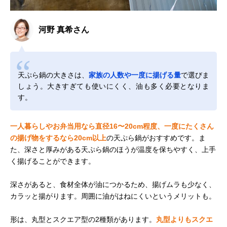
河野 真希さん
天ぷら鍋の大きさは、
家族の人数や一度に揚げる量
で選びま
しょう。大きすぎても使いにくく、油も多く必要となりま
す。
一人暮らしやお弁当用なら直径16〜20cm程度、一度にたくさん
の揚げ物をするなら20cm以上
の天ぷら鍋がおすすめです。ま
た、深さと厚みがある天ぷら鍋のほうが温度を保ちやすく、上手
く揚げることができます。
深さがあると、食材全体が油につかるため、揚げムラも少なく、
カラッと揚がります。周囲に油がはねにくいというメリットも。
形は、丸型とスクエア型の2種類があります。
丸型よりもスクエ