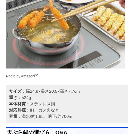
Photo by Amazon
サイズ
：幅24.8×長さ20.5×高さ7.7cm
重さ
：524g
本体材質
：ステンレス鋼
対応熱源
：IH、ガス火など
容量
：満水/約1.8L、適正/約700ml
天ぷら鍋の選び方、Q&A