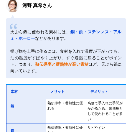
河野 真希さん
天ぷら鍋に使われる素材には、
銅・鉄・ステンレス・アル
ミ・ホーロー
などがあります。
揚げ物を上手に作るには、食材を入れて温度が下がっても、
油の温度がすばやく上がり、すぐ適温に戻ることがポイン
ト。つまり、
熱伝導率と蓄熱性が高い素材
ほど、天ぷら鍋に
向いています。
素材
メリット
デメリット
熱伝導率・蓄熱性に優
高価で手入れに手間が
銅
れる
かかるため、業務用と
して使われることが多
い
熱伝導率・蓄熱性に優
サビやすい
鉄