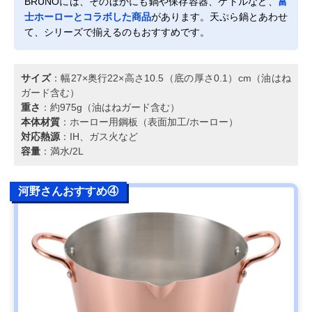
BRUNOには、そのほかにも鍋や保存容器、ケトルなど、
富
士ホーローとコラボした商品
があります。天ぷら鍋とあわせ
て、シリーズで揃えるのもおすすめです。
サイズ
：幅27×奥行22×高さ10.5（底の厚さ0.1）cm（油はね
ガード含む）
重さ
：約975g（油はねガード含む）
本体材質
：ホーロー用鋼板（表面加工/ホーロー）
対応熱源
：IH、ガス火など
容量
：満水/2L
河野さんおすすめ④