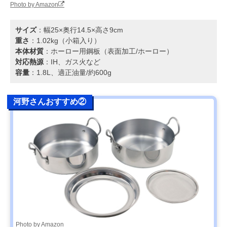
Photo by Amazon
サイズ
：幅25×奥行14.5×高さ9cm
重さ
：1.02kg（小箱入り）
本体材質
：ホーロー用鋼板（表面加工/ホーロー）
対応熱源
：IH、ガス火など
容量
：1.8L、適正油量/約600g
河野さんおすすめ②
Photo by Amazon