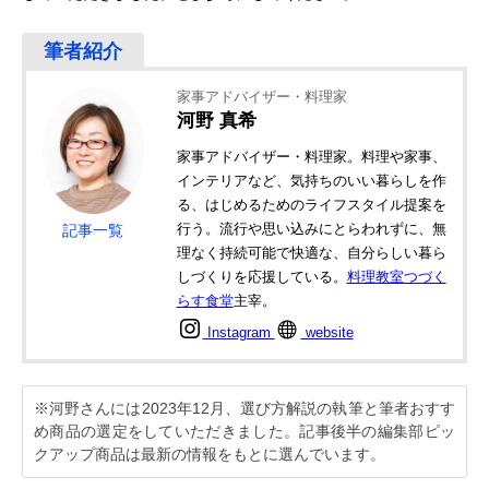
家事アドバイザー・料理家
河野 真希
家事アドバイザー・料理家。料理や家事、
インテリアなど、気持ちのいい暮らしを作
る、はじめるためのライフスタイル提案を
行う。流行や思い込みにとらわれずに、無
記事一覧
理なく持続可能で快適な、自分らしい暮ら
しづくりを応援している。
料理教室つづく
らす食堂
主宰。
Instagram
website
※河野さんには2023年12月、選び方解説の執筆と筆者おすす
め商品の選定をしていただきました。記事後半の編集部ピッ
クアップ商品は最新の情報をもとに選んでいます。