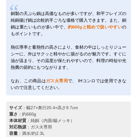
銅製の天ぷら鍋は高価なものが多いですが、和平フレイズの
純銅揚げ鍋は比較的手ごろな価格で購入できます。また、銅
鍋は重たいものが多い中で、
約660gと軽めで扱いやすい
の
もポイントです。
熱伝導率と蓄熱性の高さにより、食材の中はしっとりジュー
シーに、外はサクッと軽やかに揚がるのが魅力です。すぐに
油が温まり、その温度が保たれやすいので、料理の時短や光
熱費の節約にもつながります。
なお、この商品は
ガス火専用
で、 IHコンロでは使用できな
いので注意してください。
サイズ
：幅27×奥行20.4×高さ9.7cm
重さ
：約660g
本体材質
：純銅（内面/錫メッキ）
対応熱源
：ガス火専用
容量
：満水/約2.3L