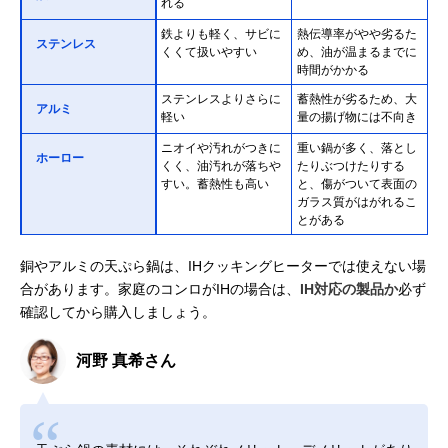
れる
鉄よりも軽く、サビに
熱伝導率がやや劣るた
ステンレス
くくて扱いやすい
め、油が温まるまでに
時間がかかる
ステンレスよりさらに
蓄熱性が劣るため、大
アルミ
軽い
量の揚げ物には不向き
ニオイや汚れがつきに
重い鍋が多く、落とし
ホーロー
くく、油汚れが落ちや
たりぶつけたりする
すい。蓄熱性も高い
と、傷がついて表面の
ガラス質がはがれるこ
とがある
銅やアルミの天ぷら鍋は、IHクッキングヒーターでは使えない場
合があります。家庭のコンロがIHの場合は、
IH対応の製品か
必ず
確認してから購入しましょう。
河野 真希さん