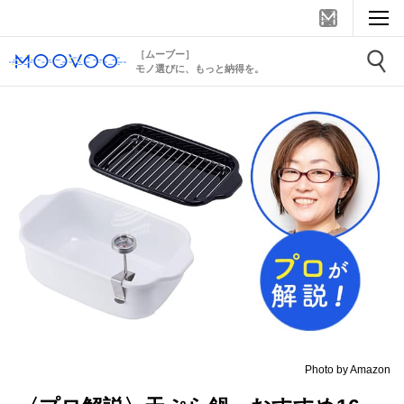
［ムーブー］
モノ選びに、もっと納得を。
Photo by Amazon