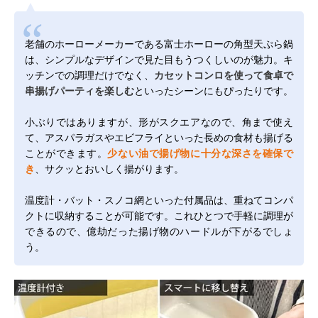
老舗のホーローメーカーである富士ホーローの角型天ぷら鍋
は、シンプルなデザインで見た目もうつくしいのが魅力。キ
ッチンでの調理だけでなく、
カセットコンロを使って食卓で
串揚げパーティを楽しむ
といったシーンにもぴったりです。
小ぶりではありますが、形がスクエアなので、角まで使え
て、アスパラガスやエビフライといった長めの食材も揚げる
ことができます。
少ない油で揚げ物に十分な深さを確保で
き
、サクッとおいしく揚がります。
温度計・バット・スノコ網といった付属品は、重ねてコンパ
クトに収納することが可能です。これひとつで手軽に調理が
できるので、億劫だった揚げ物のハードルが下がるでしょ
う。