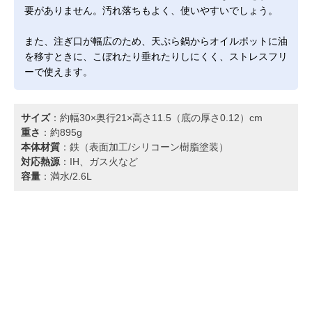
要がありません。汚れ落ちもよく、使いやすいでしょう。
また、注ぎ口が幅広のため、天ぷら鍋からオイルポットに油
を移すときに、こぼれたり垂れたりしにくく、ストレスフリ
ーで使えます。
サイズ
：約幅30×奥行21×高さ11.5（底の厚さ0.12）cm
重さ
：約895g
本体材質
：鉄（表面加工/シリコーン樹脂塗装）
対応熱源
：IH、ガス火など
容量
：満水/2.6L