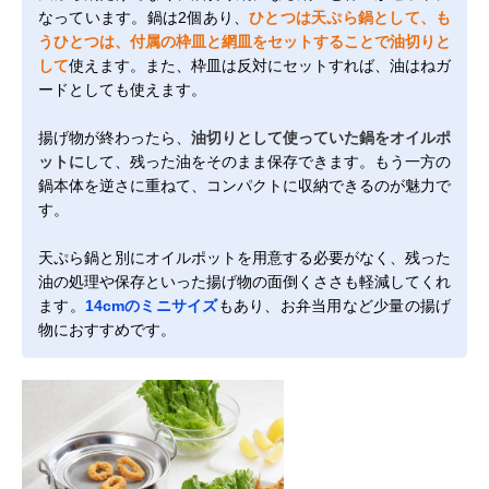
なっています。鍋は2個あり、
ひとつは天ぷら鍋として、も
うひとつは、付属の枠皿と網皿をセットすることで油切りと
して
使えます。また、枠皿は反対にセットすれば、油はねガ
ードとしても使えます。
揚げ物が終わったら、
油切りとして使っていた鍋をオイルポ
ットに
して、残った油をそのまま保存できます。もう一方の
鍋本体を逆さに重ねて、コンパクトに収納できるのが魅力で
す。
天ぷら鍋と別にオイルポットを用意する必要がなく、残った
油の処理や保存といった揚げ物の面倒くささも軽減してくれ
ます。
14cmのミニサイズ
もあり、お弁当用など少量の揚げ
物におすすめです。