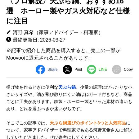
〈プロ解説〉天ぷら鍋、おすすめ16
選 ホーロー製やガス火対応など仕様
に注目
河野 真希（家事アドバイザー・料理家）
最終更新日: 2026-03-27
※記事で紹介した商品を購入すると、売上の一部が
Moovooに還元されることがあります。
Share
Post
LINE
Copy
揚げ物を作るときに便利な
天ぷら鍋
。少量の調理にぴったりな小
さいサイズや、油が飛び散りにくい油はねガード付きなど、商品
ごとに工夫があります。鉄製・ホーロー製といった素材の違いも
あり、どれを選ぶべきか迷いがちです。
そこでこの記事では、
天ぷら鍋選びのポイント3つと人気商品
に
ついて、
家事アドバイザーで料理家でもある河野真希さん
に解説
していただきました。ぜひ参考にしてください。