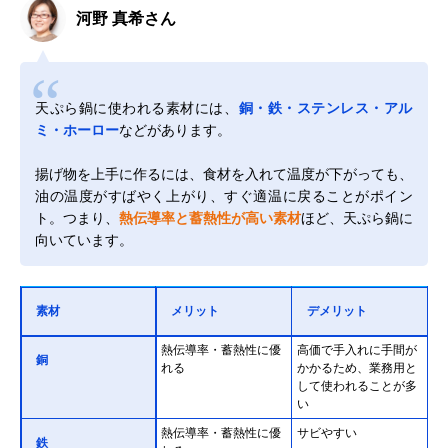
河野 真希さん
天ぷら鍋に使われる素材には、
銅・鉄・ステンレス・アル
ミ・ホーロー
などがあります。
揚げ物を上手に作るには、食材を入れて温度が下がっても、
油の温度がすばやく上がり、すぐ適温に戻ることがポイン
ト。つまり、
熱伝導率と蓄熱性が高い素材
ほど、天ぷら鍋に
向いています。
素材
メリット
デメリット
熱伝導率・蓄熱性に優
高価で手入れに手間が
銅
れる
かかるため、業務用と
して使われることが多
い
熱伝導率・蓄熱性に優
サビやすい
鉄