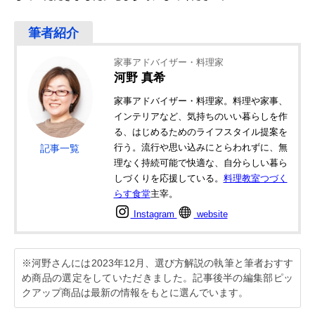
家事アドバイザー・料理家
河野 真希
家事アドバイザー・料理家。料理や家事、
インテリアなど、気持ちのいい暮らしを作
る、はじめるためのライフスタイル提案を
行う。流行や思い込みにとらわれずに、無
記事一覧
理なく持続可能で快適な、自分らしい暮ら
しづくりを応援している。
料理教室つづく
らす食堂
主宰。
Instagram
website
※河野さんには2023年12月、選び方解説の執筆と筆者おすす
め商品の選定をしていただきました。記事後半の編集部ピッ
クアップ商品は最新の情報をもとに選んでいます。