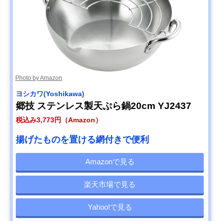
Photo by Amazon
ヨシカワ(Yoshikawa)
郷技 ステンレス製天ぷら鍋20cm YJ2437
税込み3,773円（Amazon）
揚げたものを置ける網付きで便利
Amazonで見る
楽天市場で見る
Yahoo!で見る