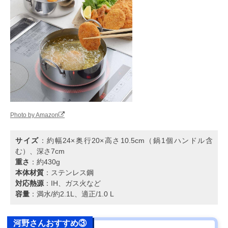
Photo by Amazon
サイズ
：約幅24×奥行20×高さ10.5cm（鍋1個ハンドル含
む）、深さ7cm
重さ
：約430g
本体材質
：ステンレス鋼
対応熱源
：IH、ガス火など
容量
：満水/約2.1L、適正/1.0 L
河野さんおすすめ③