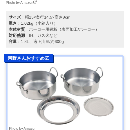
Photo by Amazon
サイズ
：幅25×奥行14.5×高さ9cm
重さ
：1.02kg（小箱入り）
本体材質
：ホーロー用鋼板（表面加工/ホーロー）
対応熱源
：IH、ガス火など
容量
：1.8L、適正油量/約600g
河野さんおすすめ②
Photo by Amazon