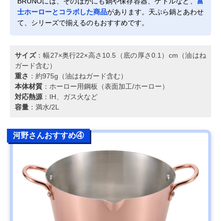
BRUNOには、そのほかにも鍋や保存容器、ケトルなど、
富
士ホーローとコラボした商品
があります。天ぷら鍋とあわせ
て、シリーズで揃えるのもおすすめです。
サイズ
：幅27×奥行22×高さ10.5（底の厚さ0.1）cm（油はね
ガード含む）
重さ
：約975g（油はねガード含む）
本体材質
：ホーロー用鋼板（表面加工/ホーロー）
対応熱源
：IH、ガス火など
容量
：満水/2L
河野さんおすすめ④