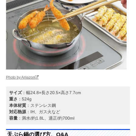
Photo by Amazon
サイズ
：幅24.8×長さ20.5×高さ7.7cm
重さ
：524g
本体材質
：ステンレス鋼
対応熱源
：IH、ガス火など
容量
：満水/約1.8L、適正/約700ml
天ぷら鍋の選び方、Q&A