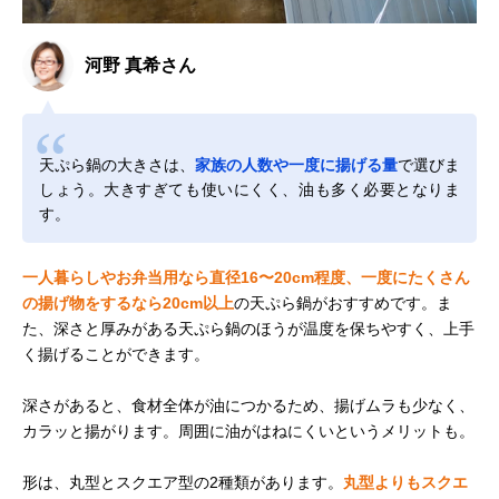
河野 真希さん
天ぷら鍋の大きさは、
家族の人数や一度に揚げる量
で選びま
しょう。大きすぎても使いにくく、油も多く必要となりま
す。
一人暮らしやお弁当用なら直径16〜20cm程度、一度にたくさん
の揚げ物をするなら20cm以上
の天ぷら鍋がおすすめです。ま
た、深さと厚みがある天ぷら鍋のほうが温度を保ちやすく、上手
く揚げることができます。
深さがあると、食材全体が油につかるため、揚げムラも少なく、
カラッと揚がります。周囲に油がはねにくいというメリットも。
形は、丸型とスクエア型の2種類があります。
丸型よりもスクエ