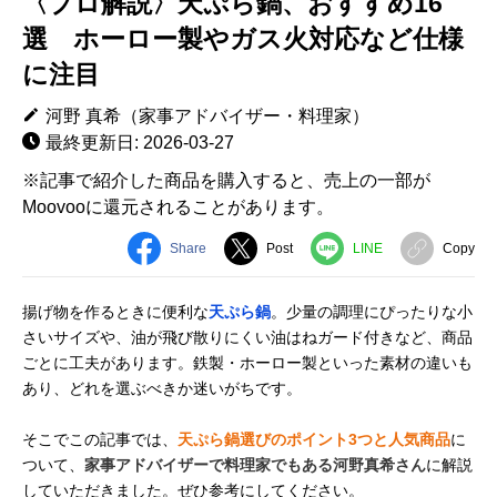
〈プロ解説〉天ぷら鍋、おすすめ16
選 ホーロー製やガス火対応など仕様
に注目
河野 真希（家事アドバイザー・料理家）
最終更新日: 2026-03-27
※記事で紹介した商品を購入すると、売上の一部が
Moovooに還元されることがあります。
Share
Post
LINE
Copy
揚げ物を作るときに便利な
天ぷら鍋
。少量の調理にぴったりな小
さいサイズや、油が飛び散りにくい油はねガード付きなど、商品
ごとに工夫があります。鉄製・ホーロー製といった素材の違いも
あり、どれを選ぶべきか迷いがちです。
そこでこの記事では、
天ぷら鍋選びのポイント3つと人気商品
に
ついて、
家事アドバイザーで料理家でもある河野真希さん
に解説
していただきました。ぜひ参考にしてください。