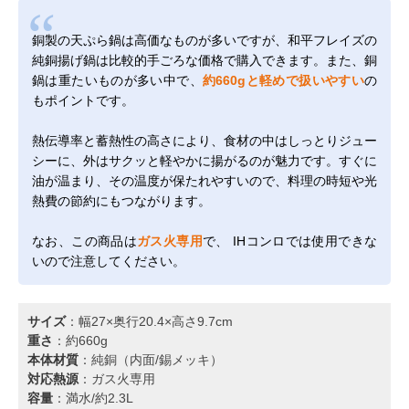
銅製の天ぷら鍋は高価なものが多いですが、和平フレイズの
純銅揚げ鍋は比較的手ごろな価格で購入できます。また、銅
鍋は重たいものが多い中で、
約660gと軽めで扱いやすい
の
もポイントです。
熱伝導率と蓄熱性の高さにより、食材の中はしっとりジュー
シーに、外はサクッと軽やかに揚がるのが魅力です。すぐに
油が温まり、その温度が保たれやすいので、料理の時短や光
熱費の節約にもつながります。
なお、この商品は
ガス火専用
で、 IHコンロでは使用できな
いので注意してください。
サイズ
：幅27×奥行20.4×高さ9.7cm
重さ
：約660g
本体材質
：純銅（内面/錫メッキ）
対応熱源
：ガス火専用
容量
：満水/約2.3L