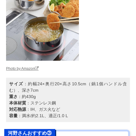
Photo by Amazon
サイズ
：約幅24×奥行20×高さ10.5cm（鍋1個ハンドル含
む）、深さ7cm
重さ
：約430g
本体材質
：ステンレス鋼
対応熱源
：IH、ガス火など
容量
：満水/約2.1L、適正/1.0 L
河野さんおすすめ③