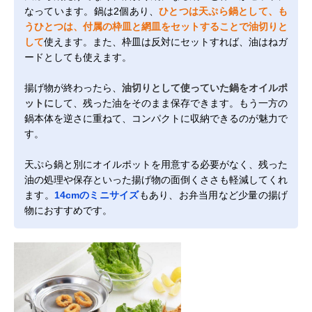
なっています。鍋は2個あり、
ひとつは天ぷら鍋として、も
うひとつは、付属の枠皿と網皿をセットすることで油切りと
して
使えます。また、枠皿は反対にセットすれば、油はねガ
ードとしても使えます。
揚げ物が終わったら、
油切りとして使っていた鍋をオイルポ
ットに
して、残った油をそのまま保存できます。もう一方の
鍋本体を逆さに重ねて、コンパクトに収納できるのが魅力で
す。
天ぷら鍋と別にオイルポットを用意する必要がなく、残った
油の処理や保存といった揚げ物の面倒くささも軽減してくれ
ます。
14cmのミニサイズ
もあり、お弁当用など少量の揚げ
物におすすめです。