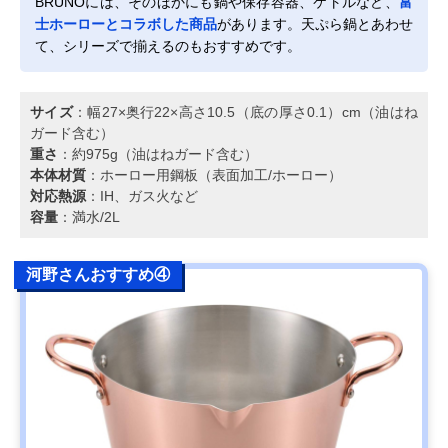
BRUNOには、そのほかにも鍋や保存容器、ケトルなど、
富
士ホーローとコラボした商品
があります。天ぷら鍋とあわせ
て、シリーズで揃えるのもおすすめです。
サイズ
：幅27×奥行22×高さ10.5（底の厚さ0.1）cm（油はね
ガード含む）
重さ
：約975g（油はねガード含む）
本体材質
：ホーロー用鋼板（表面加工/ホーロー）
対応熱源
：IH、ガス火など
容量
：満水/2L
河野さんおすすめ④