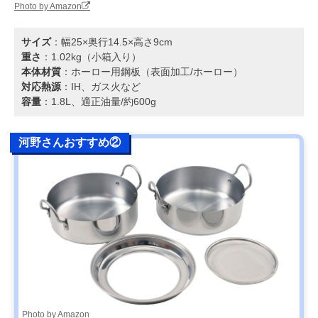
Photo by Amazon
サイズ
：幅25×奥行14.5×高さ9cm
重さ
：1.02kg（小箱入り）
本体材質
：ホーロー用鋼板（表面加工/ホーロー）
対応熱源
：IH、ガス火など
容量
：1.8L、適正油量/約600g
河野さんおすすめ②
Photo by Amazon