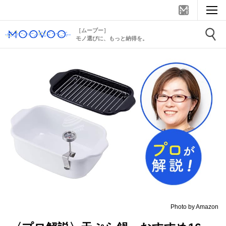
［ムーブー］
モノ選びに、もっと納得を。
Photo by Amazon