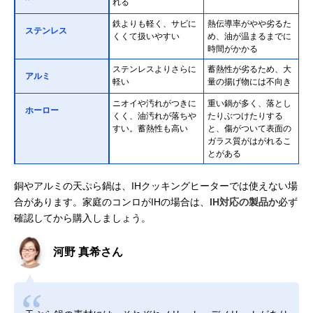
れる
鉄よりも軽く、サビに
熱伝導率がやや劣るた
ステンレス
くくて扱いやすい
め、油が温まるまでに
時間がかかる
ステンレスよりさらに
蓄熱性が劣るため、大
アルミ
軽い
量の揚げ物には不向き
ニオイや汚れがつきに
重い鍋が多く、落とし
ホーロー
くく、油汚れが落ちや
たりぶつけたりする
すい。蓄熱性も高い
と、傷がついて表面の
ガラス質がはがれるこ
とがある
銅やアルミの天ぷら鍋は、IHクッキングヒーターでは使えない場
合があります。家庭のコンロがIHの場合は、
IH対応の製品か
必ず
確認してから購入しましょう。
河野 真希さん