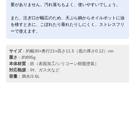
要がありません。汚れ落ちもよく、使いやすいでしょう。
また、注ぎ口が幅広のため、天ぷら鍋からオイルポットに油
を移すときに、こぼれたり垂れたりしにくく、ストレスフリ
ーで使えます。
サイズ
：約幅30×奥行21×高さ11.5（底の厚さ0.12）cm
重さ
：約895g
本体材質
：鉄（表面加工/シリコーン樹脂塗装）
対応熱源
：IH、ガス火など
容量
：満水/2.6L