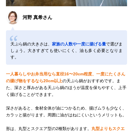
河野 真希さん
天ぷら鍋の大きさは、
家族の人数や一度に揚げる量
で選びま
しょう。大きすぎても使いにくく、油も多く必要となりま
す。
一人暮らしやお弁当用なら直径16〜20cm程度、一度にたくさん
の揚げ物をするなら20cm以上
の天ぷら鍋がおすすめです。ま
た、深さと厚みがある天ぷら鍋のほうが温度を保ちやすく、上手
く揚げることができます。
深さがあると、食材全体が油につかるため、揚げムラも少なく、
カラッと揚がります。周囲に油がはねにくいというメリットも。
形は、丸型とスクエア型の2種類があります。
丸型よりもスクエ