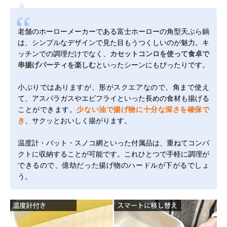
老舗のホーローメーカーである富士ホーローの角型天ぷら鍋
は、シンプルなデザインで見た目もうつくしいのが魅力。キ
ッチンでの調理だけでなく、
カセットコンロを使って食卓で
串揚げパーティを楽しむ
といったシーンにもぴったりです。
小ぶりではありますが、形がスクエアなので、角まで使え
て、アスパラガスやエビフライといった長めの食材も揚げる
ことができます。
少ない油で揚げ物に十分な深さを確保で
き
、サクッとおいしく揚がります。
温度計・バット・スノコ網といった付属品は、重ねてコンパ
クトに収納することが可能です。これひとつで手軽に調理が
できるので、億劫だった揚げ物のハードルが下がるでしょ
う。