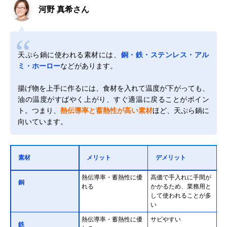
河野 真希さん
天ぷら鍋に使われる素材には、
銅・鉄・ステンレス・アル
ミ・ホーロー
などがあります。
揚げ物を上手に作るには、食材を入れて温度が下がっても、
油の温度がすばやく上がり、すぐ適温に戻ることがポイン
ト。つまり、
熱伝導率と蓄熱性が高い素材
ほど、天ぷら鍋に
向いています。
素材
メリット
デメリット
熱伝導率・蓄熱性に優
高価で手入れに手間が
銅
れる
かかるため、業務用と
して使われることが多
い
熱伝導率・蓄熱性に優
サビやすい
鉄