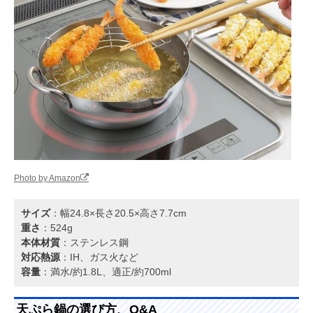
Photo by Amazon
サイズ
：幅24.8×長さ20.5×高さ7.7cm
重さ
：524g
本体材質
：ステンレス鋼
対応熱源
：IH、ガス火など
容量
：満水/約1.8L、適正/約700ml
天ぷら鍋の選び方、Q&A