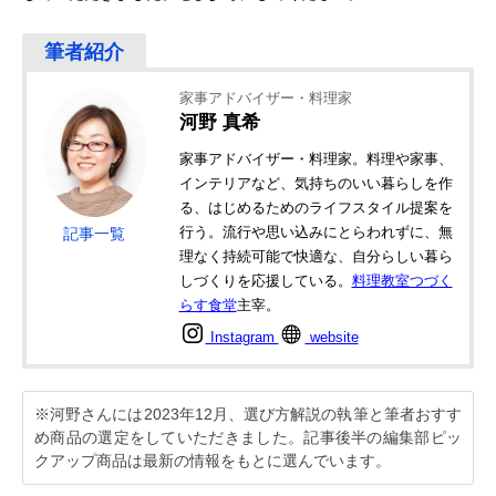
家事アドバイザー・料理家
河野 真希
家事アドバイザー・料理家。料理や家事、
インテリアなど、気持ちのいい暮らしを作
る、はじめるためのライフスタイル提案を
行う。流行や思い込みにとらわれずに、無
記事一覧
理なく持続可能で快適な、自分らしい暮ら
しづくりを応援している。
料理教室つづく
らす食堂
主宰。
Instagram
website
※河野さんには2023年12月、選び方解説の執筆と筆者おすす
め商品の選定をしていただきました。記事後半の編集部ピッ
クアップ商品は最新の情報をもとに選んでいます。