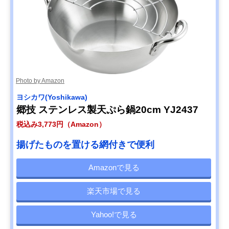
Photo by Amazon
ヨシカワ(Yoshikawa)
郷技 ステンレス製天ぷら鍋20cm YJ2437
税込み3,773円（Amazon）
揚げたものを置ける網付きで便利
Amazonで見る
楽天市場で見る
Yahoo!で見る