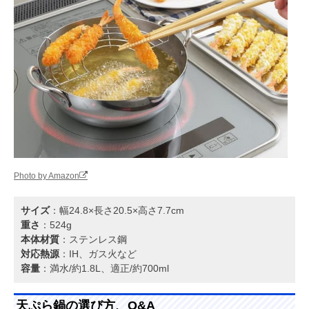
Photo by Amazon
サイズ
：幅24.8×長さ20.5×高さ7.7cm
重さ
：524g
本体材質
：ステンレス鋼
対応熱源
：IH、ガス火など
容量
：満水/約1.8L、適正/約700ml
天ぷら鍋の選び方、Q&A