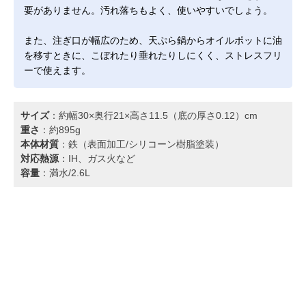
要がありません。汚れ落ちもよく、使いやすいでしょう。
また、注ぎ口が幅広のため、天ぷら鍋からオイルポットに油
を移すときに、こぼれたり垂れたりしにくく、ストレスフリ
ーで使えます。
サイズ
：約幅30×奥行21×高さ11.5（底の厚さ0.12）cm
重さ
：約895g
本体材質
：鉄（表面加工/シリコーン樹脂塗装）
対応熱源
：IH、ガス火など
容量
：満水/2.6L