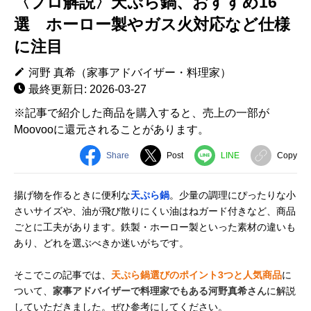
〈プロ解説〉天ぷら鍋、おすすめ16
選 ホーロー製やガス火対応など仕様
に注目
河野 真希（家事アドバイザー・料理家）
最終更新日: 2026-03-27
※記事で紹介した商品を購入すると、売上の一部が
Moovooに還元されることがあります。
Share
Post
LINE
Copy
揚げ物を作るときに便利な
天ぷら鍋
。少量の調理にぴったりな小
さいサイズや、油が飛び散りにくい油はねガード付きなど、商品
ごとに工夫があります。鉄製・ホーロー製といった素材の違いも
あり、どれを選ぶべきか迷いがちです。
そこでこの記事では、
天ぷら鍋選びのポイント3つと人気商品
に
ついて、
家事アドバイザーで料理家でもある河野真希さん
に解説
していただきました。ぜひ参考にしてください。