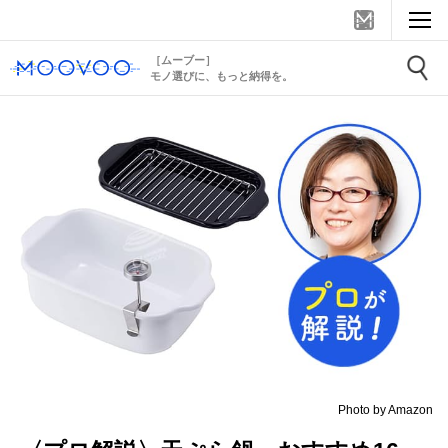
［ムーブー］
モノ選びに、もっと納得を。
Photo by Amazon