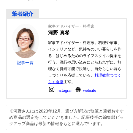
家事アドバイザー・料理家
河野 真希
家事アドバイザー・料理家。料理や家事、
インテリアなど、気持ちのいい暮らしを作
る、はじめるためのライフスタイル提案を
行う。流行や思い込みにとらわれずに、無
記事一覧
理なく持続可能で快適な、自分らしい暮ら
しづくりを応援している。
料理教室つづく
らす食堂
主宰。
Instagram
website
※河野さんには2023年12月、選び方解説の執筆と筆者おすす
め商品の選定をしていただきました。記事後半の編集部ピッ
クアップ商品は最新の情報をもとに選んでいます。