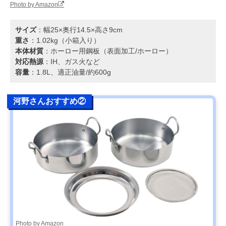
Photo by Amazon
サイズ
：幅25×奥行14.5×高さ9cm
重さ
：1.02kg（小箱入り）
本体材質
：ホーロー用鋼板（表面加工/ホーロー）
対応熱源
：IH、ガス火など
容量
：1.8L、適正油量/約600g
河野さんおすすめ②
Photo by Amazon