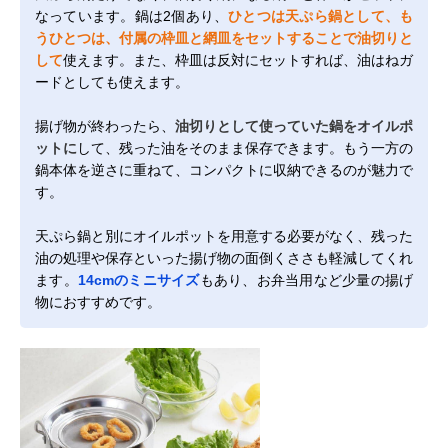
なっています。鍋は2個あり、
ひとつは天ぷら鍋として、も
うひとつは、付属の枠皿と網皿をセットすることで油切りと
して
使えます。また、枠皿は反対にセットすれば、油はねガ
ードとしても使えます。
揚げ物が終わったら、
油切りとして使っていた鍋をオイルポ
ットに
して、残った油をそのまま保存できます。もう一方の
鍋本体を逆さに重ねて、コンパクトに収納できるのが魅力で
す。
天ぷら鍋と別にオイルポットを用意する必要がなく、残った
油の処理や保存といった揚げ物の面倒くささも軽減してくれ
ます。
14cmのミニサイズ
もあり、お弁当用など少量の揚げ
物におすすめです。