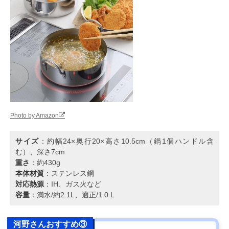
Photo by Amazon
サイズ
：約幅24×奥行20×高さ10.5cm（鍋1個ハンドル含
む）、深さ7cm
重さ
：約430g
本体材質
：ステンレス鋼
対応熱源
：IH、ガス火など
容量
：満水/約2.1L、適正/1.0 L
河野さんおすすめ③