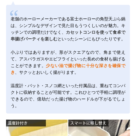
老舗のホーローメーカーである富士ホーローの角型天ぷら鍋
は、シンプルなデザインで見た目もうつくしいのが魅力。キ
ッチンでの調理だけでなく、
カセットコンロを使って食卓で
串揚げパーティを楽しむ
といったシーンにもぴったりです。
小ぶりではありますが、形がスクエアなので、角まで使え
て、アスパラガスやエビフライといった長めの食材も揚げる
ことができます。
少ない油で揚げ物に十分な深さを確保で
き
、サクッとおいしく揚がります。
温度計・バット・スノコ網といった付属品は、重ねてコンパ
クトに収納することが可能です。これひとつで手軽に調理が
できるので、億劫だった揚げ物のハードルが下がるでしょ
う。