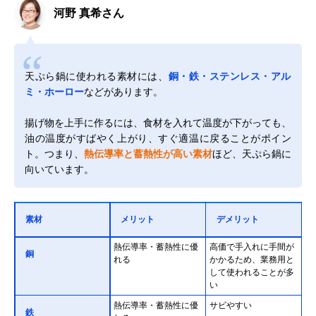
河野 真希さん
天ぷら鍋に使われる素材には、
銅・鉄・ステンレス・アル
ミ・ホーロー
などがあります。
揚げ物を上手に作るには、食材を入れて温度が下がっても、
油の温度がすばやく上がり、すぐ適温に戻ることがポイン
ト。つまり、
熱伝導率と蓄熱性が高い素材
ほど、天ぷら鍋に
向いています。
素材
メリット
デメリット
熱伝導率・蓄熱性に優
高価で手入れに手間が
銅
れる
かかるため、業務用と
して使われることが多
い
熱伝導率・蓄熱性に優
サビやすい
鉄