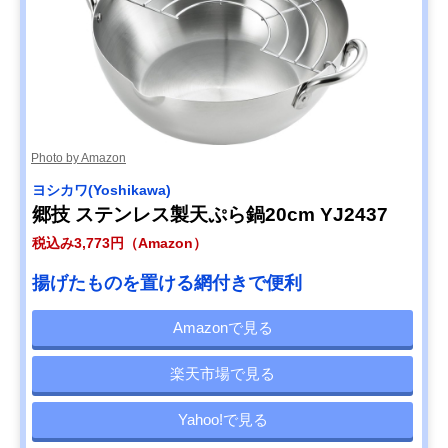
Photo by Amazon
ヨシカワ(Yoshikawa)
郷技 ステンレス製天ぷら鍋20cm YJ2437
税込み3,773円（Amazon）
揚げたものを置ける網付きで便利
Amazonで見る
楽天市場で見る
Yahoo!で見る