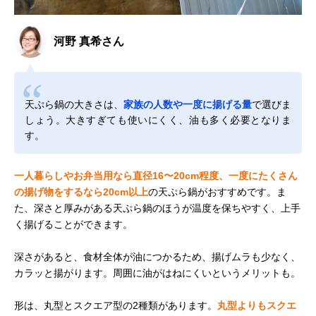
河野 真希さん
天ぷら鍋の大きさは、
家族の人数や一度に揚げる量
で選びま
しょう。大きすぎても使いにくく、油も多く必要となりま
す。
一人暮らしやお弁当用なら直径16〜20cm程度、一度にたくさん
の揚げ物をするなら20cm以上
の天ぷら鍋がおすすめです。ま
た、深さと厚みがある天ぷら鍋のほうが温度を保ちやすく、上手
く揚げることができます。
深さがあると、食材全体が油につかるため、揚げムラも少なく、
カラッと揚がります。周囲に油がはねにくいというメリットも。
形は、丸型とスクエア型の2種類があります。
丸型よりもスクエ