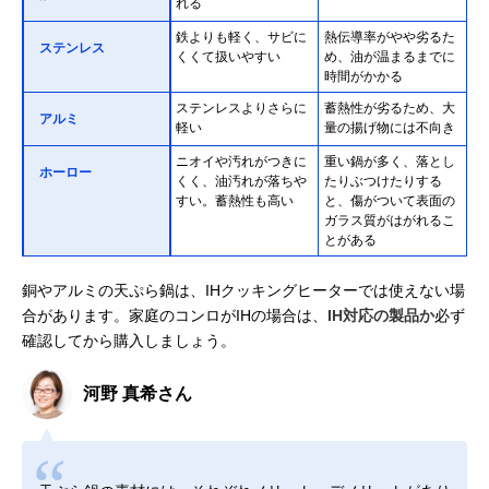
れる
鉄よりも軽く、サビに
熱伝導率がやや劣るた
ステンレス
くくて扱いやすい
め、油が温まるまでに
時間がかかる
ステンレスよりさらに
蓄熱性が劣るため、大
アルミ
軽い
量の揚げ物には不向き
ニオイや汚れがつきに
重い鍋が多く、落とし
ホーロー
くく、油汚れが落ちや
たりぶつけたりする
すい。蓄熱性も高い
と、傷がついて表面の
ガラス質がはがれるこ
とがある
銅やアルミの天ぷら鍋は、IHクッキングヒーターでは使えない場
合があります。家庭のコンロがIHの場合は、
IH対応の製品か
必ず
確認してから購入しましょう。
河野 真希さん