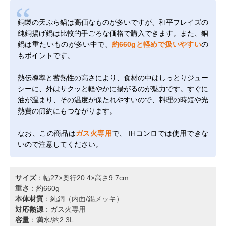
銅製の天ぷら鍋は高価なものが多いですが、和平フレイズの
純銅揚げ鍋は比較的手ごろな価格で購入できます。また、銅
鍋は重たいものが多い中で、
約660gと軽めで扱いやすい
の
もポイントです。
熱伝導率と蓄熱性の高さにより、食材の中はしっとりジュー
シーに、外はサクッと軽やかに揚がるのが魅力です。すぐに
油が温まり、その温度が保たれやすいので、料理の時短や光
熱費の節約にもつながります。
なお、この商品は
ガス火専用
で、 IHコンロでは使用できな
いので注意してください。
サイズ
：幅27×奥行20.4×高さ9.7cm
重さ
：約660g
本体材質
：純銅（内面/錫メッキ）
対応熱源
：ガス火専用
容量
：満水/約2.3L