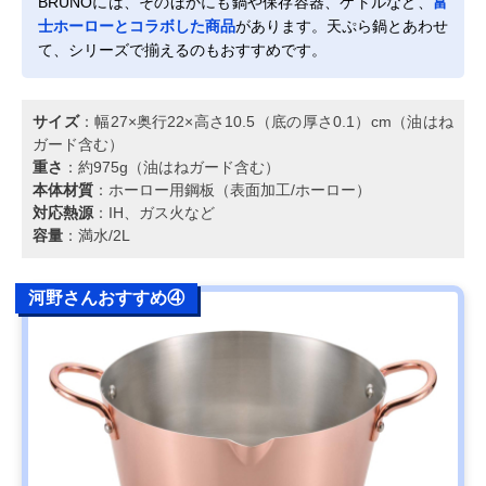
BRUNOには、そのほかにも鍋や保存容器、ケトルなど、
富
士ホーローとコラボした商品
があります。天ぷら鍋とあわせ
て、シリーズで揃えるのもおすすめです。
サイズ
：幅27×奥行22×高さ10.5（底の厚さ0.1）cm（油はね
ガード含む）
重さ
：約975g（油はねガード含む）
本体材質
：ホーロー用鋼板（表面加工/ホーロー）
対応熱源
：IH、ガス火など
容量
：満水/2L
河野さんおすすめ④