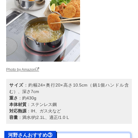
Photo by Amazon
サイズ
：約幅24×奥行20×高さ10.5cm（鍋1個ハンドル含
む）、深さ7cm
重さ
：約430g
本体材質
：ステンレス鋼
対応熱源
：IH、ガス火など
容量
：満水/約2.1L、適正/1.0 L
河野さんおすすめ③