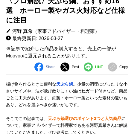
〈プロ解説〉天ぷら鍋、おすすめ16
選 ホーロー製やガス火対応など仕様
に注目
河野 真希（家事アドバイザー・料理家）
最終更新日: 2026-03-27
※記事で紹介した商品を購入すると、売上の一部が
Moovooに還元されることがあります。
Share
Post
LINE
Copy
揚げ物を作るときに便利な
天ぷら鍋
。少量の調理にぴったりな小
さいサイズや、油が飛び散りにくい油はねガード付きなど、商品
ごとに工夫があります。鉄製・ホーロー製といった素材の違いも
あり、どれを選ぶべきか迷いがちです。
そこでこの記事では、
天ぷら鍋選びのポイント3つと人気商品
に
ついて、
家事アドバイザーで料理家でもある河野真希さん
に解説
していただきました。ぜひ参考にしてください。