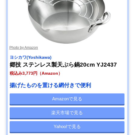
Photo by Amazon
ヨシカワ(Yoshikawa)
郷技 ステンレス製天ぷら鍋20cm YJ2437
税込み3,773円（Amazon）
揚げたものを置ける網付きで便利
Amazonで見る
楽天市場で見る
Yahoo!で見る