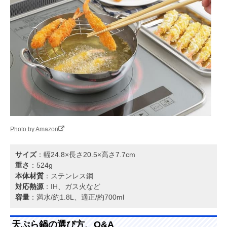
Photo by Amazon
サイズ
：幅24.8×長さ20.5×高さ7.7cm
重さ
：524g
本体材質
：ステンレス鋼
対応熱源
：IH、ガス火など
容量
：満水/約1.8L、適正/約700ml
天ぷら鍋の選び方、Q&A