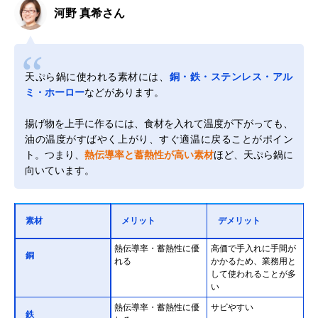
河野 真希さん
天ぷら鍋に使われる素材には、
銅・鉄・ステンレス・アル
ミ・ホーロー
などがあります。
揚げ物を上手に作るには、食材を入れて温度が下がっても、
油の温度がすばやく上がり、すぐ適温に戻ることがポイン
ト。つまり、
熱伝導率と蓄熱性が高い素材
ほど、天ぷら鍋に
向いています。
素材
メリット
デメリット
熱伝導率・蓄熱性に優
高価で手入れに手間が
銅
れる
かかるため、業務用と
して使われることが多
い
熱伝導率・蓄熱性に優
サビやすい
鉄