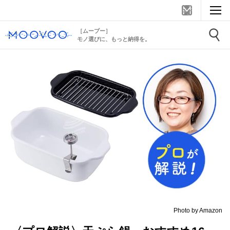
［ムーブー］
モノ選びに、もっと納得を。
Photo by Amazon