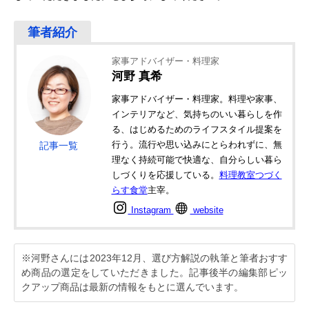
家事アドバイザー・料理家
河野 真希
家事アドバイザー・料理家。料理や家事、
インテリアなど、気持ちのいい暮らしを作
る、はじめるためのライフスタイル提案を
行う。流行や思い込みにとらわれずに、無
記事一覧
理なく持続可能で快適な、自分らしい暮ら
しづくりを応援している。
料理教室つづく
らす食堂
主宰。
Instagram
website
※河野さんには2023年12月、選び方解説の執筆と筆者おすす
め商品の選定をしていただきました。記事後半の編集部ピッ
クアップ商品は最新の情報をもとに選んでいます。