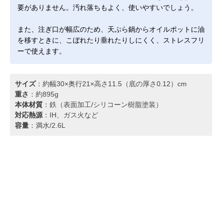
要がありません。汚れ落ちもよく、使いやすいでしょう。
また、注ぎ口が幅広のため、天ぷら鍋からオイルポットに油
を移すときに、こぼれたり垂れたりしにくく、ストレスフリ
ーで使えます。
サイズ
：約幅30×奥行21×高さ11.5（底の厚さ0.12）cm
重さ
：約895g
本体材質
：鉄（表面加工/シリコーン樹脂塗装）
対応熱源
：IH、ガス火など
容量
：満水/2.6L