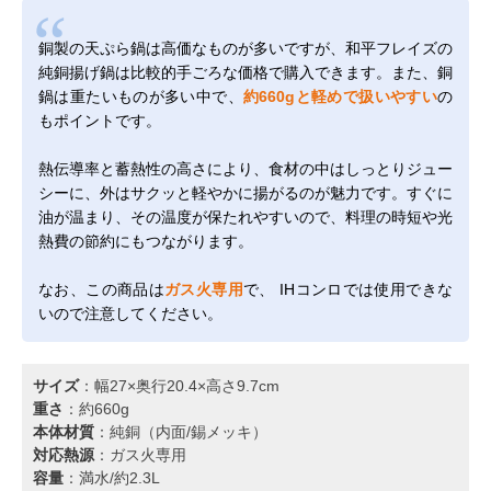
銅製の天ぷら鍋は高価なものが多いですが、和平フレイズの
純銅揚げ鍋は比較的手ごろな価格で購入できます。また、銅
鍋は重たいものが多い中で、
約660gと軽めで扱いやすい
の
もポイントです。
熱伝導率と蓄熱性の高さにより、食材の中はしっとりジュー
シーに、外はサクッと軽やかに揚がるのが魅力です。すぐに
油が温まり、その温度が保たれやすいので、料理の時短や光
熱費の節約にもつながります。
なお、この商品は
ガス火専用
で、 IHコンロでは使用できな
いので注意してください。
サイズ
：幅27×奥行20.4×高さ9.7cm
重さ
：約660g
本体材質
：純銅（内面/錫メッキ）
対応熱源
：ガス火専用
容量
：満水/約2.3L