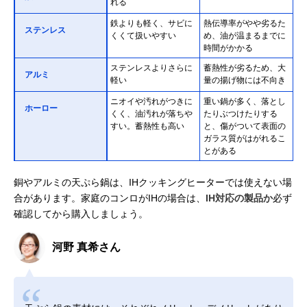
れる
鉄よりも軽く、サビに
熱伝導率がやや劣るた
ステンレス
くくて扱いやすい
め、油が温まるまでに
時間がかかる
ステンレスよりさらに
蓄熱性が劣るため、大
アルミ
軽い
量の揚げ物には不向き
ニオイや汚れがつきに
重い鍋が多く、落とし
ホーロー
くく、油汚れが落ちや
たりぶつけたりする
すい。蓄熱性も高い
と、傷がついて表面の
ガラス質がはがれるこ
とがある
銅やアルミの天ぷら鍋は、IHクッキングヒーターでは使えない場
合があります。家庭のコンロがIHの場合は、
IH対応の製品か
必ず
確認してから購入しましょう。
河野 真希さん