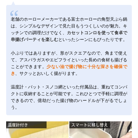
老舗のホーローメーカーである富士ホーローの角型天ぷら鍋
は、シンプルなデザインで見た目もうつくしいのが魅力。キ
ッチンでの調理だけでなく、
カセットコンロを使って食卓で
串揚げパーティを楽しむ
といったシーンにもぴったりです。
小ぶりではありますが、形がスクエアなので、角まで使え
て、アスパラガスやエビフライといった長めの食材も揚げる
ことができます。
少ない油で揚げ物に十分な深さを確保で
き
、サクッとおいしく揚がります。
温度計・バット・スノコ網といった付属品は、重ねてコンパ
クトに収納することが可能です。これひとつで手軽に調理が
できるので、億劫だった揚げ物のハードルが下がるでしょ
う。