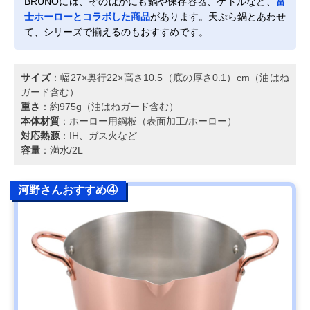
BRUNOには、そのほかにも鍋や保存容器、ケトルなど、
富
士ホーローとコラボした商品
があります。天ぷら鍋とあわせ
て、シリーズで揃えるのもおすすめです。
サイズ
：幅27×奥行22×高さ10.5（底の厚さ0.1）cm（油はね
ガード含む）
重さ
：約975g（油はねガード含む）
本体材質
：ホーロー用鋼板（表面加工/ホーロー）
対応熱源
：IH、ガス火など
容量
：満水/2L
河野さんおすすめ④