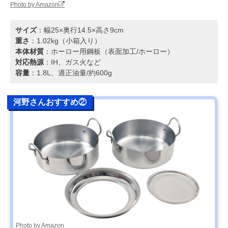
Photo by Amazon
サイズ
：幅25×奥行14.5×高さ9cm
重さ
：1.02kg（小箱入り）
本体材質
：ホーロー用鋼板（表面加工/ホーロー）
対応熱源
：IH、ガス火など
容量
：1.8L、適正油量/約600g
河野さんおすすめ②
Photo by Amazon