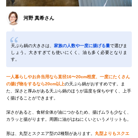
河野 真希さん
天ぷら鍋の大きさは、
家族の人数や一度に揚げる量
で選びま
しょう。大きすぎても使いにくく、油も多く必要となりま
す。
一人暮らしやお弁当用なら直径16〜20cm程度、一度にたくさん
の揚げ物をするなら20cm以上
の天ぷら鍋がおすすめです。ま
た、深さと厚みがある天ぷら鍋のほうが温度を保ちやすく、上手
く揚げることができます。
深さがあると、食材全体が油につかるため、揚げムラも少なく、
カラッと揚がります。周囲に油がはねにくいというメリットも。
形は、丸型とスクエア型の2種類があります。
丸型よりもスクエ