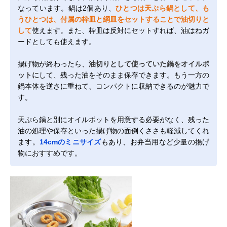
なっています。鍋は2個あり、
ひとつは天ぷら鍋として、も
うひとつは、付属の枠皿と網皿をセットすることで油切りと
して
使えます。また、枠皿は反対にセットすれば、油はねガ
ードとしても使えます。
揚げ物が終わったら、
油切りとして使っていた鍋をオイルポ
ットに
して、残った油をそのまま保存できます。もう一方の
鍋本体を逆さに重ねて、コンパクトに収納できるのが魅力で
す。
天ぷら鍋と別にオイルポットを用意する必要がなく、残った
油の処理や保存といった揚げ物の面倒くささも軽減してくれ
ます。
14cmのミニサイズ
もあり、お弁当用など少量の揚げ
物におすすめです。