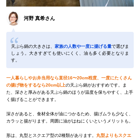
河野 真希さん
天ぷら鍋の大きさは、
家族の人数や一度に揚げる量
で選びま
しょう。大きすぎても使いにくく、油も多く必要となりま
す。
一人暮らしやお弁当用なら直径16〜20cm程度、一度にたくさん
の揚げ物をするなら20cm以上
の天ぷら鍋がおすすめです。ま
た、深さと厚みがある天ぷら鍋のほうが温度を保ちやすく、上手
く揚げることができます。
深さがあると、食材全体が油につかるため、揚げムラも少なく、
カラッと揚がります。周囲に油がはねにくいというメリットも。
形は、丸型とスクエア型の2種類があります。
丸型よりもスクエ