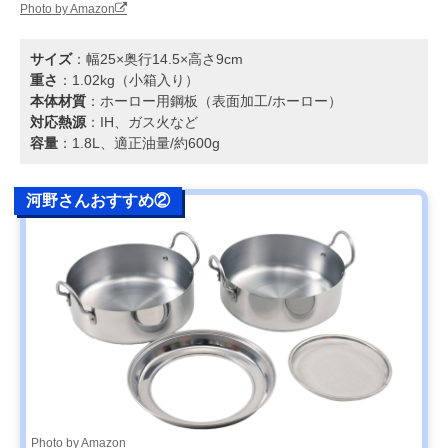
Photo by Amazon
サイズ
：幅25×奥行14.5×高さ9cm
重さ
：1.02kg（小箱入り）
本体材質
：ホーロー用鋼板（表面加工/ホーロー）
対応熱源
：IH、ガス火など
容量
：1.8L、適正油量/約600g
河野さんおすすめ②
Photo by Amazon