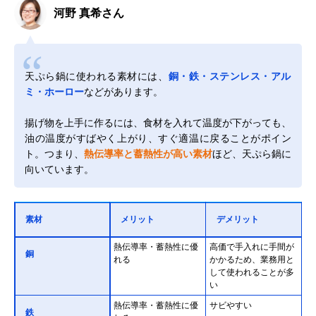
河野 真希さん
天ぷら鍋に使われる素材には、
銅・鉄・ステンレス・アル
ミ・ホーロー
などがあります。
揚げ物を上手に作るには、食材を入れて温度が下がっても、
油の温度がすばやく上がり、すぐ適温に戻ることがポイン
ト。つまり、
熱伝導率と蓄熱性が高い素材
ほど、天ぷら鍋に
向いています。
素材
メリット
デメリット
熱伝導率・蓄熱性に優
高価で手入れに手間が
銅
れる
かかるため、業務用と
して使われることが多
い
熱伝導率・蓄熱性に優
サビやすい
鉄