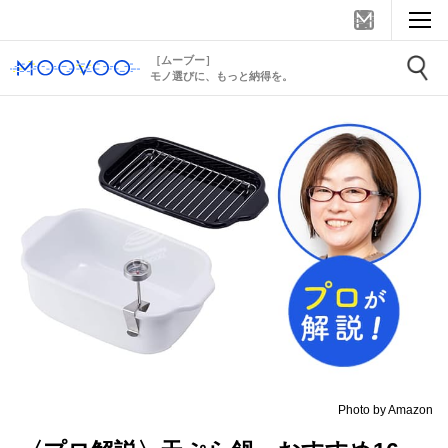
［ムーブー］
モノ選びに、もっと納得を。
Photo by Amazon