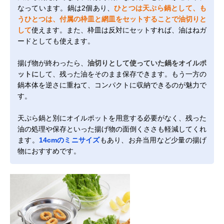
なっています。鍋は2個あり、
ひとつは天ぷら鍋として、も
うひとつは、付属の枠皿と網皿をセットすることで油切りと
して
使えます。また、枠皿は反対にセットすれば、油はねガ
ードとしても使えます。
揚げ物が終わったら、
油切りとして使っていた鍋をオイルポ
ットに
して、残った油をそのまま保存できます。もう一方の
鍋本体を逆さに重ねて、コンパクトに収納できるのが魅力で
す。
天ぷら鍋と別にオイルポットを用意する必要がなく、残った
油の処理や保存といった揚げ物の面倒くささも軽減してくれ
ます。
14cmのミニサイズ
もあり、お弁当用など少量の揚げ
物におすすめです。