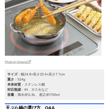
Photo by Amazon
サイズ
：幅24.8×長さ20.5×高さ7.7cm
重さ
：524g
本体材質
：ステンレス鋼
対応熱源
：IH、ガス火など
容量
：満水/約1.8L、適正/約700ml
天ぷら鍋の選び方、Q&A