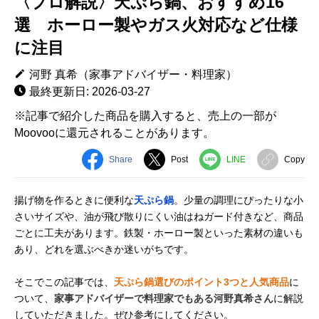
〈プロ解説〉天ぷら鍋、おすすめ16
選 ホーロー製やガス火対応など仕様
に注目
河野 真希（家事アドバイザー・料理家）
最終更新日: 2026-03-27
※記事で紹介した商品を購入すると、売上の一部が
Moovooに還元されることがあります。
Share
Post
LINE
Copy
揚げ物を作るときに便利な
天ぷら鍋
。少量の調理にぴったりな小
さいサイズや、油が飛び散りにくい油はねガード付きなど、商品
ごとに工夫があります。鉄製・ホーロー製といった素材の違いも
あり、どれを選ぶべきか迷いがちです。
そこでこの記事では、
天ぷら鍋選びのポイント3つと人気商品
に
ついて、
家事アドバイザーで料理家でもある河野真希さん
に解説
していただきました。ぜひ参考にしてください。