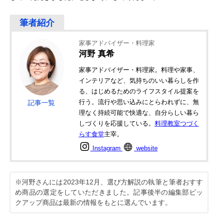
家事アドバイザー・料理家
河野 真希
家事アドバイザー・料理家。料理や家事、
インテリアなど、気持ちのいい暮らしを作
る、はじめるためのライフスタイル提案を
行う。流行や思い込みにとらわれずに、無
記事一覧
理なく持続可能で快適な、自分らしい暮ら
しづくりを応援している。
料理教室つづく
らす食堂
主宰。
Instagram
website
※河野さんには2023年12月、選び方解説の執筆と筆者おすす
め商品の選定をしていただきました。記事後半の編集部ピッ
クアップ商品は最新の情報をもとに選んでいます。