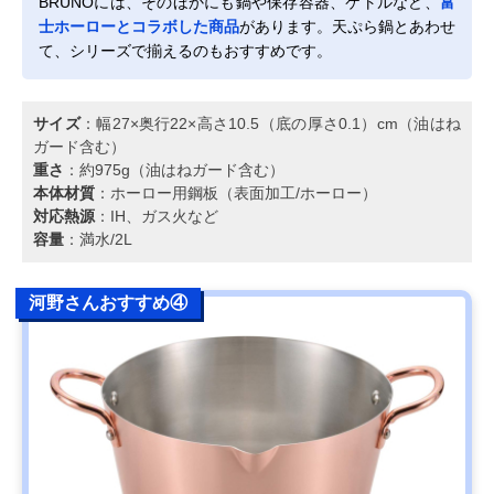
BRUNOには、そのほかにも鍋や保存容器、ケトルなど、
富
士ホーローとコラボした商品
があります。天ぷら鍋とあわせ
て、シリーズで揃えるのもおすすめです。
サイズ
：幅27×奥行22×高さ10.5（底の厚さ0.1）cm（油はね
ガード含む）
重さ
：約975g（油はねガード含む）
本体材質
：ホーロー用鋼板（表面加工/ホーロー）
対応熱源
：IH、ガス火など
容量
：満水/2L
河野さんおすすめ④