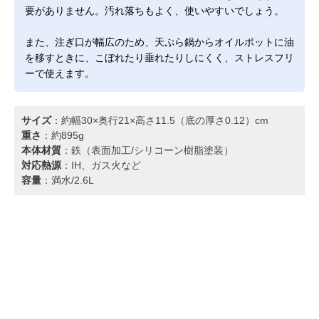
要がありません。汚れ落ちもよく、使いやすいでしょう。
また、注ぎ口が幅広のため、天ぷら鍋からオイルポットに油
を移すときに、こぼれたり垂れたりしにくく、ストレスフリ
ーで使えます。
サイズ
：約幅30×奥行21×高さ11.5（底の厚さ0.12）cm
重さ
：約895g
本体材質
：鉄（表面加工/シリコーン樹脂塗装）
対応熱源
：IH、ガス火など
容量
：満水/2.6L