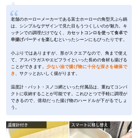
老舗のホーローメーカーである富士ホーローの角型天ぷら鍋
は、シンプルなデザインで見た目もうつくしいのが魅力。キ
ッチンでの調理だけでなく、
カセットコンロを使って食卓で
串揚げパーティを楽しむ
といったシーンにもぴったりです。
小ぶりではありますが、形がスクエアなので、角まで使え
て、アスパラガスやエビフライといった長めの食材も揚げる
ことができます。
少ない油で揚げ物に十分な深さを確保で
き
、サクッとおいしく揚がります。
温度計・バット・スノコ網といった付属品は、重ねてコンパ
クトに収納することが可能です。これひとつで手軽に調理が
できるので、億劫だった揚げ物のハードルが下がるでしょ
う。