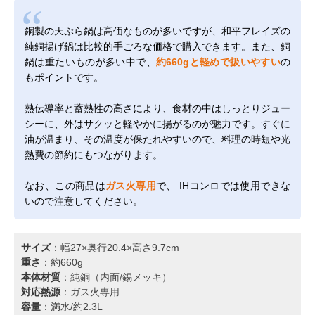
銅製の天ぷら鍋は高価なものが多いですが、和平フレイズの
純銅揚げ鍋は比較的手ごろな価格で購入できます。また、銅
鍋は重たいものが多い中で、
約660gと軽めで扱いやすい
の
もポイントです。
熱伝導率と蓄熱性の高さにより、食材の中はしっとりジュー
シーに、外はサクッと軽やかに揚がるのが魅力です。すぐに
油が温まり、その温度が保たれやすいので、料理の時短や光
熱費の節約にもつながります。
なお、この商品は
ガス火専用
で、 IHコンロでは使用できな
いので注意してください。
サイズ
：幅27×奥行20.4×高さ9.7cm
重さ
：約660g
本体材質
：純銅（内面/錫メッキ）
対応熱源
：ガス火専用
容量
：満水/約2.3L