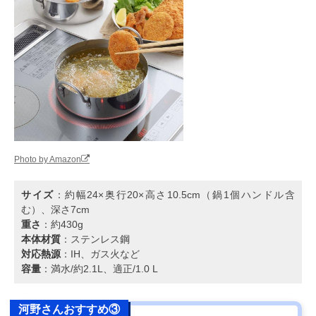
Photo by Amazon
サイズ
：約幅24×奥行20×高さ10.5cm（鍋1個ハンドル含
む）、深さ7cm
重さ
：約430g
本体材質
：ステンレス鋼
対応熱源
：IH、ガス火など
容量
：満水/約2.1L、適正/1.0 L
河野さんおすすめ③