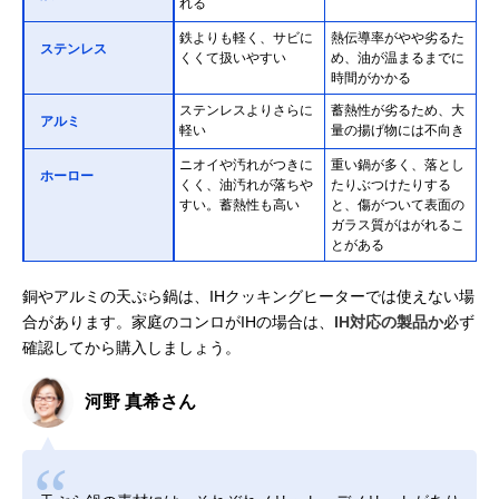
れる
鉄よりも軽く、サビに
熱伝導率がやや劣るた
ステンレス
くくて扱いやすい
め、油が温まるまでに
時間がかかる
ステンレスよりさらに
蓄熱性が劣るため、大
アルミ
軽い
量の揚げ物には不向き
ニオイや汚れがつきに
重い鍋が多く、落とし
ホーロー
くく、油汚れが落ちや
たりぶつけたりする
すい。蓄熱性も高い
と、傷がついて表面の
ガラス質がはがれるこ
とがある
銅やアルミの天ぷら鍋は、IHクッキングヒーターでは使えない場
合があります。家庭のコンロがIHの場合は、
IH対応の製品か
必ず
確認してから購入しましょう。
河野 真希さん