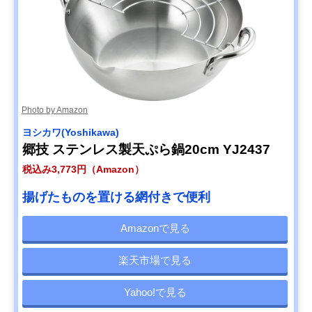
Photo by Amazon
ヨシカワ(Yoshikawa)
郷技 ステンレス製天ぷら鍋20cm YJ2437
税込み3,773円（Amazon）
揚げたものを置ける網付きで便利
Amazonで見る
楽天市場で見る
Yahoo!で見る