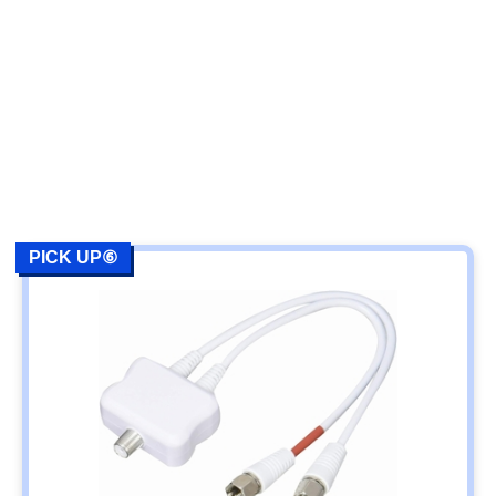
PICK UP⑥