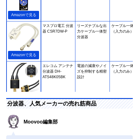
Amazonで見る
マスプロ電工 分波
リーズナブルな出
ケーブル一体型
器 CSR7DW-P
力ケーブル一体型
（入力のみ）
分波器
Amazonで見る
エレコム アンテナ
電波の減衰やノイ
ケーブル一体型
分波器 DH-
ズを抑制する精密
（入力のみ）
ATS48K05BK
設計
Amazonで見る
分波器、人気メーカーの売れ筋商品
ホーリック
二重構造でノイズ
ケーブル一体型
(HORIC) アンテナ
を低減
（入出力）
分波器 AE-327SW
Moovoo編集部