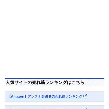
器 MBUM2WS(B)
力ケーブルを採用
（入出力）
Amazonで見る
サン電子 分波器
外部からのノイズ
ケーブル一体型
2SP-K77F-P
混入を防ぐシール
（入力のみ）
ド構造
Amazonで見る
DXアンテナ 混合
単体販売の混合分
単体型
Amazonで見る
分波器 MBUMS
波器
日本アンテナ 屋内
経年変化を起こし
単体型
Amazonで見る
用混合分波器
にくい高いシール
人気サイトの売れ筋ランキングはこちら
MXEUV
ド性能
アイネックス
分波器・混合器と
単体型
Amazonで見る
【Amazon】アンテナ分波器の売れ筋ランキング
(AINEX) アンテナ
して使える2in1
分波器 ANT-DM