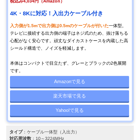
税込み4,034円（Amazon）
4K・8Kに対応！入出力ケーブル付き
入力側が1.5mで出力側は0.5mのケーブルが付いた
一体型。
テレビに接続する出力側の端子はネジ式のため、抜け落ちる
心配がなく安心です。頑丈なダイカストケースを内蔵した高
シールド構造で、ノイズを軽減します。
本体はコンパクトで目立たず、グレーとブラックの2色展開
です。
Amazonで見る
楽天市場で見る
Yahoo!で見る
タイプ
：ケーブル一体型（入出力）
対応周波数
：10～3224MHz