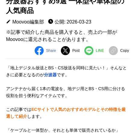
分波器おすすめ9選 一体型や単体型の
人気商品
Moovoo編集部
公開: 2026-03-23
※記事で紹介した商品を購入すると、売上の一部が
Moovooに還元されることがあります。
Share
Post
LINE
Copy
「地上デジタル放送とBS・CS放送を同時に見たい！」そんなと
きに必要となるのが
分波器
です。
アンテナから届く1本の電波を、地デジ用とBS・CS用に分ける
役割を担う便利なアイテムです。
この記事では
ECサイトで人気のおすすめモデルとその特徴を厳
選して紹介
します。
「ケーブルと一体型か、それとも単体で販売されているか」