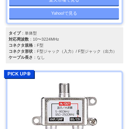
Yahoo!で見る
タイプ
：単体型
対応周波数
：10〜3224MHz
コネクタ規格
：F型
コネクタ形状
：F型ジャック（入力）/ F型ジャック（出力）
ケーブル長さ
：なし
PICK UP⑨