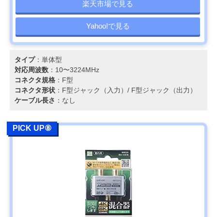
楽天市場で見る
Yahoo!で見る
タイプ
：単体型
対応周波数
：10〜3224MHz
コネクタ規格
：F型
コネクタ形状
：F型ジャック（入力）/ F型ジャック（出力）
ケーブル長さ
：なし
PICK UP⑧