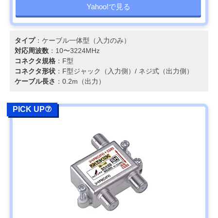
Yahoo!で見る
タイプ
：ケーブル一体型（入力のみ）
対応周波数
：10〜3224MHz
コネクタ規格
：F型
コネクタ形状
：F型ジャック（入力側）/ ネジ式（出力側）
ケーブル長さ
：0.2m（出力）
PICK UP⑦