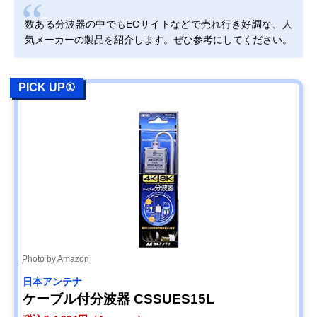
Amazonで見る
数ある分波器の中でもECサイトなどで売れ行き好調な、人
DXアンテナ 分波
ノイズに強い入出
ケーブル一体型
Amazonで見る
気メーカーの製品を紹介します。ぜひ参考にしてください。
器 MBUM2WS(B)
力ケーブルを採用
（入出力）
サン電子 分波器
外部からのノイズ
ケーブル一体型
Amazonで見る
2SP-K77F-P
混入を防ぐシール
（入力のみ）
PICK UP①
ド構造
DXアンテナ 混合
単体販売の混合分
単体型
Amazonで見る
分波器 MBUMS
波器
日本アンテナ 屋内
経年変化を起こし
単体型
Amazonで見る
用混合分波器
にくい高いシール
MXEUV
ド性能
アイネックス
分波器・混合器と
単体型
Amazonで見る
(AINEX) アンテナ
して使える2in1
分波器 ANT-DM
Photo by Amazon
日本アンテナ
ケーブル付分波器 CSSUES15L