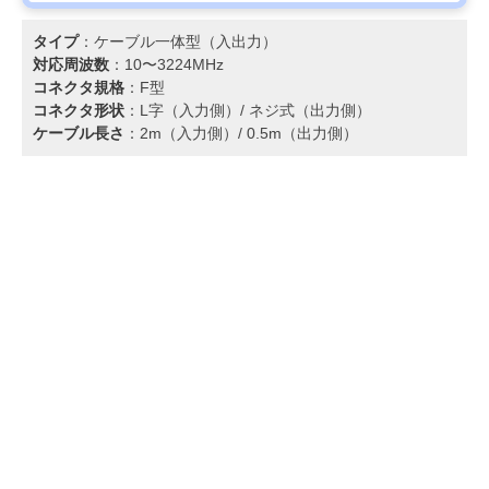
タイプ
：ケーブル一体型（入出力）
対応周波数
：10〜3224MHz
コネクタ規格
：F型
コネクタ形状
：L字（入力側）/ ネジ式（出力側）
ケーブル長さ
：2m（入力側）/ 0.5m（出力側）