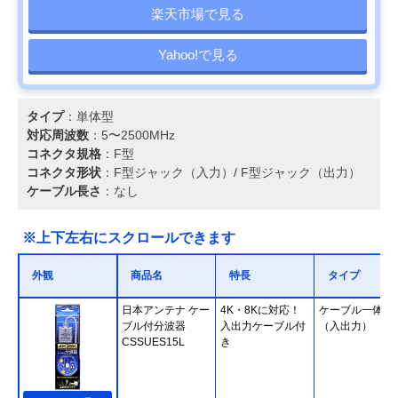
楽天市場で見る
Yahoo!で見る
タイプ
：単体型
対応周波数
：5〜2500MHz
コネクタ規格
：F型
コネクタ形状
：F型ジャック（入力）/ F型ジャック（出力）
ケーブル長さ
：なし
※上下左右にスクロールできます
外観
商品名
特長
タイプ
日本アンテナ ケー
4K・8Kに対応！
ケーブル一体型
ブル付分波器
入出力ケーブル付
（入出力）
CSSUES15L
き