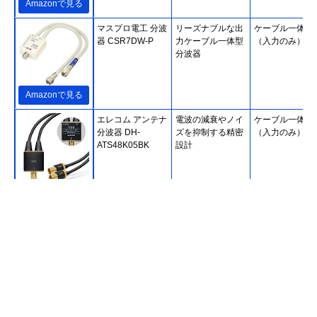
Amazonで見る
マスプロ電工 分波
リーズナブルな出
ケーブル一体型
器 CSR7DW-P
力ケーブル一体型
（入力のみ）
分波器
Amazonで見る
エレコム アンテナ
電波の減衰やノイ
ケーブル一体型
分波器 DH-
ズを抑制する精密
（入力のみ）
ATS48K05BK
設計
Amazonで見る
ホーリック
二重構造でノイズ
ケーブル一体型
(HORIC) アンテナ
を低減
（入出力）
分波器 AE-327SW
Amazonで見る
DXアンテナ 分波
ノイズに強い入出
ケーブル一体型