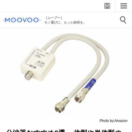
［ムーブー］
モノ選びに、もっと納得を。
Photo by Amazon