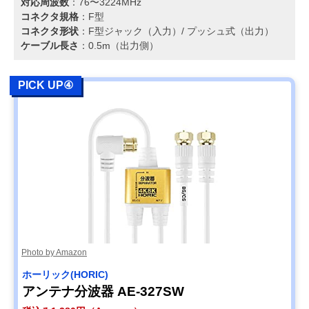
対応周波数
：76〜3224MHz
コネクタ規格
：F型
コネクタ形状
：F型ジャック（入力）/ プッシュ式（出力）
ケーブル長さ
：0.5m（出力側）
PICK UP④
Photo by Amazon
ホーリック(HORIC)
アンテナ分波器 AE-327SW