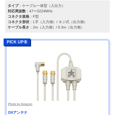
タイプ
：ケーブル一体型（入出力）
対応周波数
：47〜3224MHz
コネクタ規格
：F型
コネクタ形状
：L字（入力側）/ ネジ式（出力側）
ケーブル長さ
：2m（入力側）/ 0.3m（出力側）
PICK UP⑤
Photo by Amazon
DXアンテナ