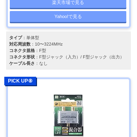
楽天市場で見る
Yahoo!で見る
タイプ
：単体型
対応周波数
：10〜3224MHz
コネクタ規格
：F型
コネクタ形状
：F型ジャック（入力）/ F型ジャック（出力）
ケーブル長さ
：なし
PICK UP⑧