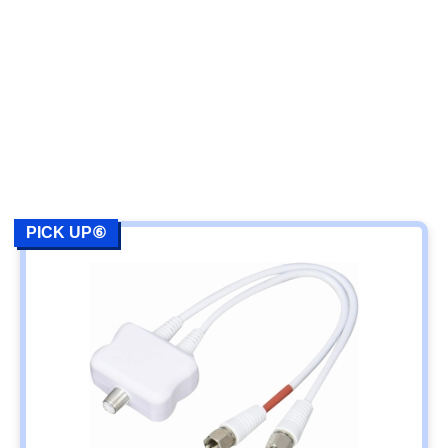
PICK UP⑥