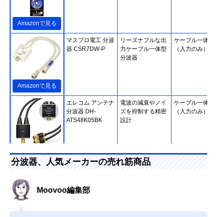
Amazonで見る
マスプロ電工 分波
リーズナブルな出
ケーブル一体型
器 CSR7DW-P
力ケーブル一体型
（入力のみ）
分波器
Amazonで見る
エレコム アンテナ
電波の減衰やノイ
ケーブル一体型
分波器 DH-
ズを抑制する精密
（入力のみ）
ATS48K05BK
設計
Amazonで見る
分波器、人気メーカーの売れ筋商品
ホーリック
二重構造でノイズ
ケーブル一体型
(HORIC) アンテナ
を低減
（入出力）
分波器 AE-327SW
Moovoo編集部