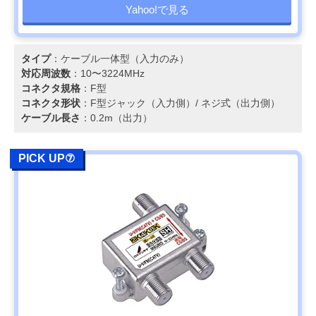
Yahoo!で見る
タイプ
：ケーブル一体型（入力のみ）
対応周波数
：10〜3224MHz
コネクタ規格
：F型
コネクタ形状
：F型ジャック（入力側）/ ネジ式（出力側）
ケーブル長さ
：0.2m（出力）
PICK UP⑦