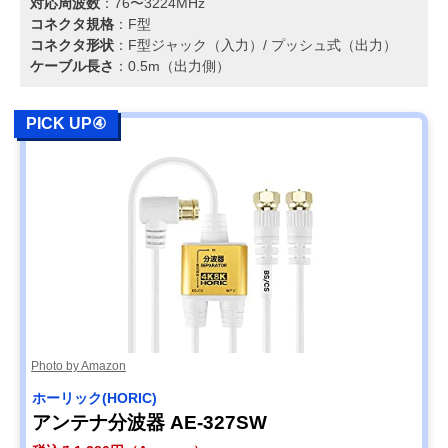
対応周波数
：76〜3224MHz
コネクタ規格
：F型
コネクタ形状
：F型ジャック（入力）/ プッシュ式（出力）
ケーブル長さ
：0.5m（出力側）
PICK UP④
Photo by Amazon
ホーリック(HORIC)
アンテナ分波器 AE-327SW