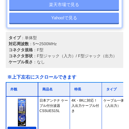
楽天市場で見る
Yahoo!で見る
タイプ
：単体型
対応周波数
：5〜2500MHz
コネクタ規格
：F型
コネクタ形状
：F型ジャック（入力）/ F型ジャック（出力）
ケーブル長さ
：なし
※上下左右にスクロールできます
外観
商品名
特長
タイプ
日本アンテナ ケー
4K・8Kに対応！
ケーブル一体型
ブル付分波器
入出力ケーブル付
（入出力）
CSSUES15L
き