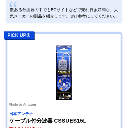
Amazonで見る
数ある分波器の中でもECサイトなどで売れ行き好調な、人
DXアンテナ 分波
ノイズに強い入出
ケーブル一体型
Amazonで見る
気メーカーの製品を紹介します。ぜひ参考にしてください。
器 MBUM2WS(B)
力ケーブルを採用
（入出力）
サン電子 分波器
外部からのノイズ
ケーブル一体型
Amazonで見る
2SP-K77F-P
混入を防ぐシール
（入力のみ）
PICK UP①
ド構造
DXアンテナ 混合
単体販売の混合分
単体型
Amazonで見る
分波器 MBUMS
波器
日本アンテナ 屋内
経年変化を起こし
単体型
Amazonで見る
用混合分波器
にくい高いシール
MXEUV
ド性能
アイネックス
分波器・混合器と
単体型
Amazonで見る
(AINEX) アンテナ
して使える2in1
分波器 ANT-DM
Photo by Amazon
日本アンテナ
ケーブル付分波器 CSSUES15L