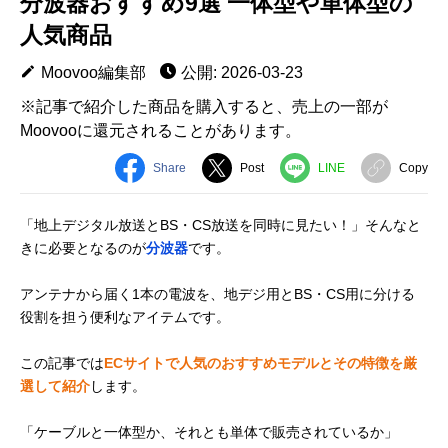
分波器おすすめ9選 一体型や単体型の
人気商品
Moovoo編集部
公開: 2026-03-23
※記事で紹介した商品を購入すると、売上の一部が
Moovooに還元されることがあります。
Share
Post
LINE
Copy
「地上デジタル放送とBS・CS放送を同時に見たい！」そんなと
きに必要となるのが
分波器
です。
アンテナから届く1本の電波を、地デジ用とBS・CS用に分ける
役割を担う便利なアイテムです。
この記事では
ECサイトで人気のおすすめモデルとその特徴を厳
選して紹介
します。
「ケーブルと一体型か、それとも単体で販売されているか」