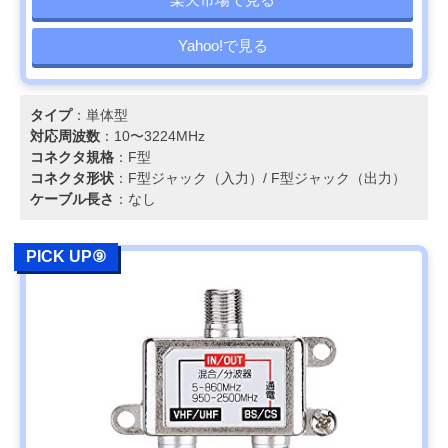
Yahoo!で見る
タイプ
：単体型
対応周波数
：10〜3224MHz
コネクタ規格
：F型
コネクタ形状
：F型ジャック（入力）/ F型ジャック（出力）
ケーブル長さ
：なし
PICK UP⑨