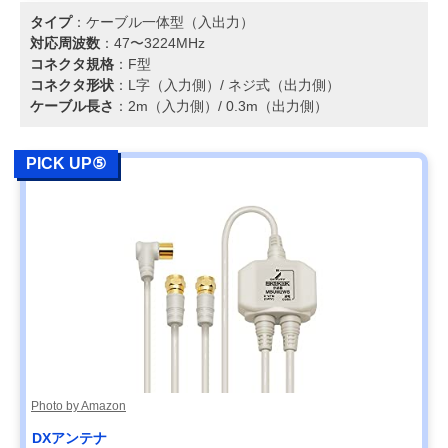
タイプ
：ケーブル一体型（入出力）
対応周波数
：47〜3224MHz
コネクタ規格
：F型
コネクタ形状
：L字（入力側）/ ネジ式（出力側）
ケーブル長さ
：2m（入力側）/ 0.3m（出力側）
PICK UP⑤
Photo by Amazon
DXアンテナ