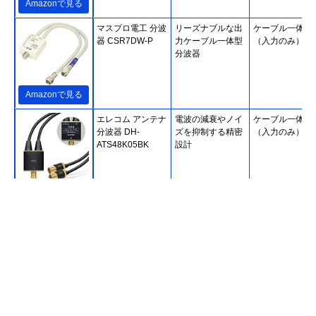
Amazonで見る
マスプロ電工 分波
リーズナブルな出
ケーブル一体型
器 CSR7DW-P
力ケーブル一体型
（入力のみ）
分波器
Amazonで見る
エレコム アンテナ
電波の減衰やノイ
ケーブル一体型
分波器 DH-
ズを抑制する精密
（入力のみ）
ATS48K05BK
設計
Amazonで見る
ホーリック
二重構造でノイズ
ケーブル一体型
(HORIC) アンテナ
を低減
（入出力）
分波器 AE-327SW
Amazonで見る
DXアンテナ 分波
ノイズに強い入出
ケーブル一体型