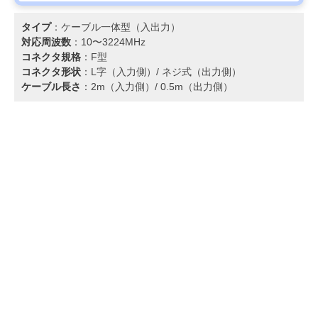
タイプ
：ケーブル一体型（入出力）
対応周波数
：10〜3224MHz
コネクタ規格
：F型
コネクタ形状
：L字（入力側）/ ネジ式（出力側）
ケーブル長さ
：2m（入力側）/ 0.5m（出力側）