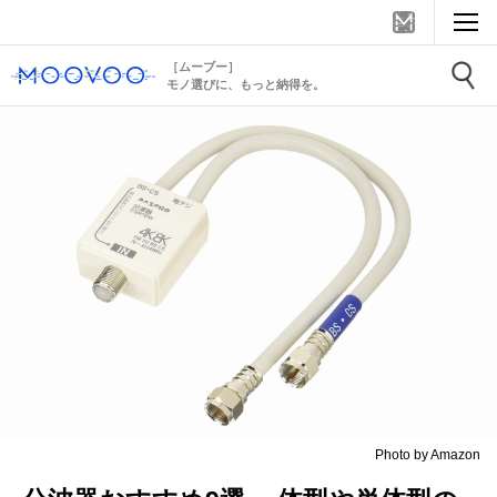
［ムーブー］
モノ選びに、もっと納得を。
Photo by Amazon