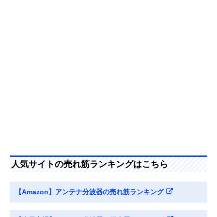
器 MBUM2WS(B)
力ケーブルを採用
（入出力）
Amazonで見る
サン電子 分波器
外部からのノイズ
ケーブル一体型
2SP-K77F-P
混入を防ぐシール
（入力のみ）
ド構造
Amazonで見る
DXアンテナ 混合
単体販売の混合分
単体型
Amazonで見る
分波器 MBUMS
波器
日本アンテナ 屋内
経年変化を起こし
単体型
Amazonで見る
用混合分波器
にくい高いシール
人気サイトの売れ筋ランキングはこちら
MXEUV
ド性能
アイネックス
分波器・混合器と
単体型
Amazonで見る
【Amazon】アンテナ分波器の売れ筋ランキング
(AINEX) アンテナ
して使える2in1
分波器 ANT-DM