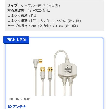
タイプ
：ケーブル一体型（入出力）
対応周波数
：47〜3224MHz
コネクタ規格
：F型
コネクタ形状
：L字（入力側）/ ネジ式（出力側）
ケーブル長さ
：2m（入力側）/ 0.3m（出力側）
PICK UP⑤
Photo by Amazon
DXアンテナ