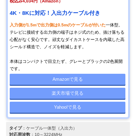
税込み4,034円（Amazon）
4K・8Kに対応！入出力ケーブル付き
入力側が1.5mで出力側は0.5mのケーブルが付いた
一体型。
テレビに接続する出力側の端子はネジ式のため、抜け落ちる
心配がなく安心です。頑丈なダイカストケースを内蔵した高
シールド構造で、ノイズを軽減します。
本体はコンパクトで目立たず、グレーとブラックの2色展開
です。
Amazonで見る
楽天市場で見る
Yahoo!で見る
タイプ
：ケーブル一体型（入出力）
対応周波数
：10～3224MHz