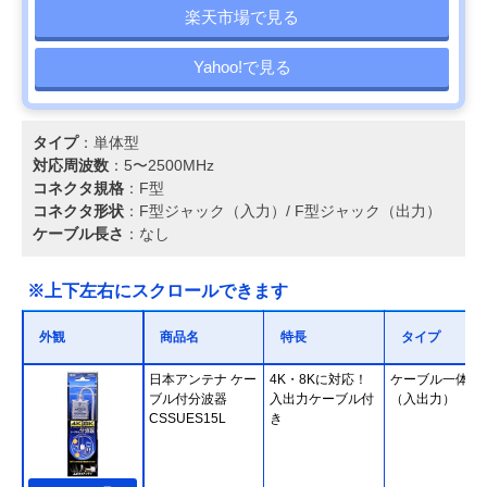
楽天市場で見る
Yahoo!で見る
タイプ
：単体型
対応周波数
：5〜2500MHz
コネクタ規格
：F型
コネクタ形状
：F型ジャック（入力）/ F型ジャック（出力）
ケーブル長さ
：なし
※上下左右にスクロールできます
外観
商品名
特長
タイプ
日本アンテナ ケー
4K・8Kに対応！
ケーブル一体型
ブル付分波器
入出力ケーブル付
（入出力）
CSSUES15L
き