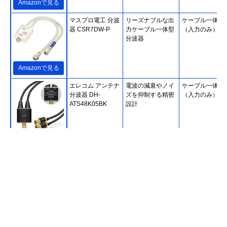
Amazonで見る
マスプロ電工 分波
リーズナブルな出
ケーブル一体型
器 CSR7DW-P
力ケーブル一体型
（入力のみ）
分波器
Amazonで見る
エレコム アンテナ
電波の減衰やノイ
ケーブル一体型
分波器 DH-
ズを抑制する精密
（入力のみ）
ATS48K05BK
設計
Amazonで見る
ホーリック
二重構造でノイズ
ケーブル一体型
(HORIC) アンテナ
を低減
（入出力）
分波器 AE-327SW
Amazonで見る
DXアンテナ 分波
ノイズに強い入出
ケーブル一体型