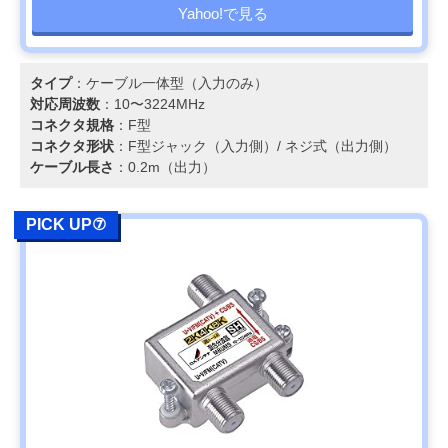
Yahoo!で見る
タイプ
：ケーブル一体型（入力のみ）
対応周波数
：10〜3224MHz
コネクタ規格
：F型
コネクタ形状
：F型ジャック（入力側）/ ネジ式（出力側）
ケーブル長さ
：0.2m（出力）
PICK UP⑦