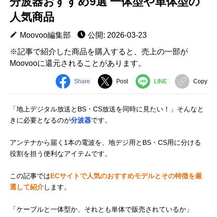
分波器おすすめ9選 一体型や単体型の
人気商品
Moovoo編集部
公開: 2026-03-23
※記事で紹介した商品を購入すると、売上の一部が
Moovooに還元されることがあります。
Share
Post
LINE
Copy
「地上デジタル放送とBS・CS放送を同時に見たい！」そんなと
きに必要となるのが
分波器
です。
アンテナから届く1本の電波を、地デジ用とBS・CS用に分ける
役割を担う便利なアイテムです。
この記事では
ECサイトで人気のおすすめモデルとその特徴を厳
選して紹介
します。
「ケーブルと一体型か、それとも単体で販売されているか」