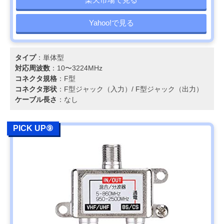
Yahoo!で見る
タイプ
：単体型
対応周波数
：10〜3224MHz
コネクタ規格
：F型
コネクタ形状
：F型ジャック（入力）/ F型ジャック（出力）
ケーブル長さ
：なし
PICK UP⑨