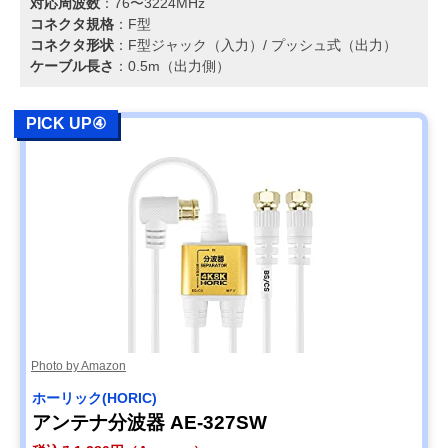
対応周波数
：76〜3224MHz
コネクタ規格
：F型
コネクタ形状
：F型ジャック（入力）/ プッシュ式（出力）
ケーブル長さ
：0.5m（出力側）
PICK UP④
Photo by Amazon
ホーリック(HORIC)
アンテナ分波器 AE-327SW