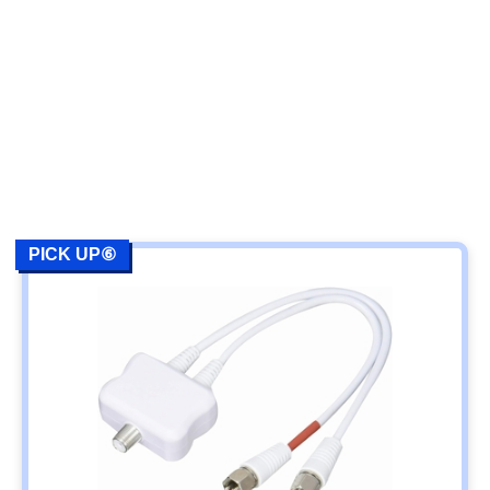
PICK UP⑥