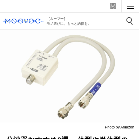
［ムーブー］
モノ選びに、もっと納得を。
Photo by Amazon