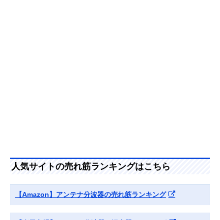
器 MBUM2WS(B)
力ケーブルを採用
（入出力）
Amazonで見る
サン電子 分波器
外部からのノイズ
ケーブル一体型
2SP-K77F-P
混入を防ぐシール
（入力のみ）
ド構造
Amazonで見る
DXアンテナ 混合
単体販売の混合分
単体型
Amazonで見る
分波器 MBUMS
波器
日本アンテナ 屋内
経年変化を起こし
単体型
Amazonで見る
用混合分波器
にくい高いシール
人気サイトの売れ筋ランキングはこちら
MXEUV
ド性能
アイネックス
分波器・混合器と
単体型
Amazonで見る
【Amazon】アンテナ分波器の売れ筋ランキング
(AINEX) アンテナ
して使える2in1
分波器 ANT-DM