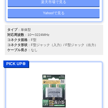
楽天市場で見る
Yahoo!で見る
タイプ
：単体型
対応周波数
：10〜3224MHz
コネクタ規格
：F型
コネクタ形状
：F型ジャック（入力）/ F型ジャック（出力）
ケーブル長さ
：なし
PICK UP⑧