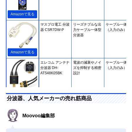
Amazonで見る
マスプロ電工 分波
リーズナブルな出
ケーブル一体型
器 CSR7DW-P
力ケーブル一体型
（入力のみ）
分波器
Amazonで見る
エレコム アンテナ
電波の減衰やノイ
ケーブル一体型
分波器 DH-
ズを抑制する精密
（入力のみ）
ATS48K05BK
設計
Amazonで見る
分波器、人気メーカーの売れ筋商品
ホーリック
二重構造でノイズ
ケーブル一体型
(HORIC) アンテナ
を低減
（入出力）
分波器 AE-327SW
Moovoo編集部