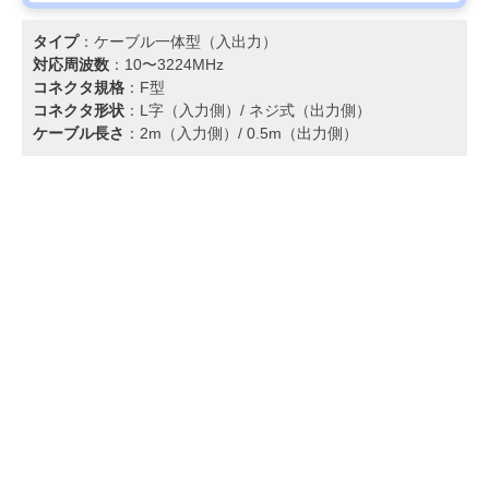
タイプ
：ケーブル一体型（入出力）
対応周波数
：10〜3224MHz
コネクタ規格
：F型
コネクタ形状
：L字（入力側）/ ネジ式（出力側）
ケーブル長さ
：2m（入力側）/ 0.5m（出力側）