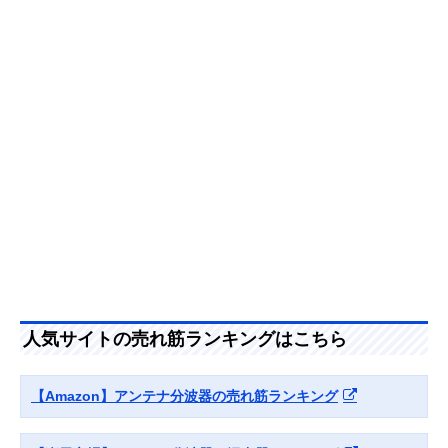
器 MBUM2WS(B)
力ケーブルを採用
（入出力）
Amazonで見る
サン電子 分波器
外部からのノイズ
ケーブル一体型
2SP-K77F-P
混入を防ぐシール
（入力のみ）
ド構造
Amazonで見る
DXアンテナ 混合
単体販売の混合分
単体型
Amazonで見る
分波器 MBUMS
波器
日本アンテナ 屋内
経年変化を起こし
単体型
Amazonで見る
用混合分波器
にくい高いシール
人気サイトの売れ筋ランキングはこちら
MXEUV
ド性能
アイネックス
分波器・混合器と
単体型
Amazonで見る
【Amazon】アンテナ分波器の売れ筋ランキング
(AINEX) アンテナ
して使える2in1
分波器 ANT-DM