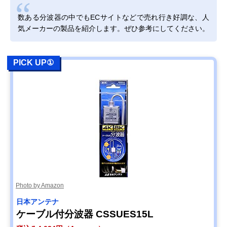
Amazonで見る
数ある分波器の中でもECサイトなどで売れ行き好調な、人
DXアンテナ 分波
ノイズに強い入出
ケーブル一体型
Amazonで見る
気メーカーの製品を紹介します。ぜひ参考にしてください。
器 MBUM2WS(B)
力ケーブルを採用
（入出力）
サン電子 分波器
外部からのノイズ
ケーブル一体型
Amazonで見る
2SP-K77F-P
混入を防ぐシール
（入力のみ）
PICK UP①
ド構造
DXアンテナ 混合
単体販売の混合分
単体型
Amazonで見る
分波器 MBUMS
波器
日本アンテナ 屋内
経年変化を起こし
単体型
Amazonで見る
用混合分波器
にくい高いシール
MXEUV
ド性能
アイネックス
分波器・混合器と
単体型
Amazonで見る
(AINEX) アンテナ
して使える2in1
分波器 ANT-DM
Photo by Amazon
日本アンテナ
ケーブル付分波器 CSSUES15L