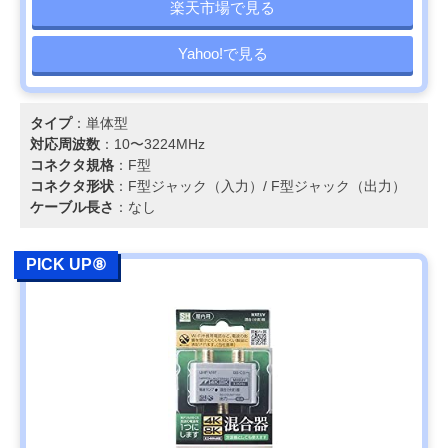
楽天市場で見る
Yahoo!で見る
タイプ
：単体型
対応周波数
：10〜3224MHz
コネクタ規格
：F型
コネクタ形状
：F型ジャック（入力）/ F型ジャック（出力）
ケーブル長さ
：なし
PICK UP⑧