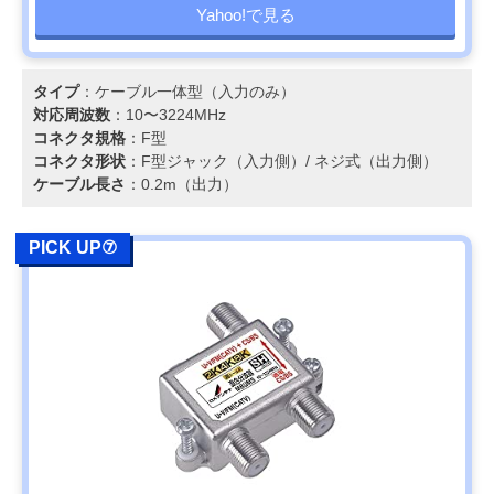
Yahoo!で見る
タイプ
：ケーブル一体型（入力のみ）
対応周波数
：10〜3224MHz
コネクタ規格
：F型
コネクタ形状
：F型ジャック（入力側）/ ネジ式（出力側）
ケーブル長さ
：0.2m（出力）
PICK UP⑦