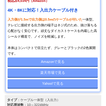
税込み4,034円（Amazon）
4K・8Kに対応！入出力ケーブル付き
入力側が1.5mで出力側は0.5mのケーブルが付いた
一体型。
テレビに接続する出力側の端子はネジ式のため、抜け落ちる
心配がなく安心です。頑丈なダイカストケースを内蔵した高
シールド構造で、ノイズを軽減します。
本体はコンパクトで目立たず、グレーとブラックの2色展開
です。
Amazonで見る
楽天市場で見る
Yahoo!で見る
タイプ
：ケーブル一体型（入出力）
対応周波数
：10～3224MHz