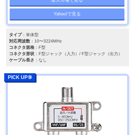
Yahoo!で見る
タイプ
：単体型
対応周波数
：10〜3224MHz
コネクタ規格
：F型
コネクタ形状
：F型ジャック（入力）/ F型ジャック（出力）
ケーブル長さ
：なし
PICK UP⑨