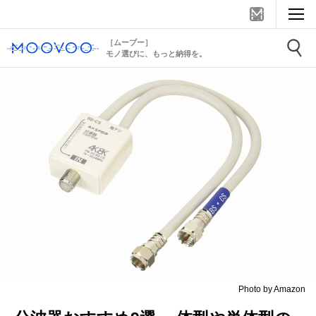
［ムーブー］
モノ選びに、もっと納得を。
Photo by Amazon