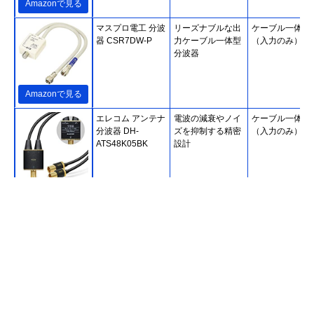
Amazonで見る
マスプロ電工 分波
リーズナブルな出
ケーブル一体型
器 CSR7DW-P
力ケーブル一体型
（入力のみ）
分波器
Amazonで見る
エレコム アンテナ
電波の減衰やノイ
ケーブル一体型
分波器 DH-
ズを抑制する精密
（入力のみ）
ATS48K05BK
設計
Amazonで見る
ホーリック
二重構造でノイズ
ケーブル一体型
(HORIC) アンテナ
を低減
（入出力）
分波器 AE-327SW
Amazonで見る
DXアンテナ 分波
ノイズに強い入出
ケーブル一体型