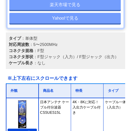
楽天市場で見る
Yahoo!で見る
タイプ
：単体型
対応周波数
：5〜2500MHz
コネクタ規格
：F型
コネクタ形状
：F型ジャック（入力）/ F型ジャック（出力）
ケーブル長さ
：なし
※上下左右にスクロールできます
外観
商品名
特長
タイプ
日本アンテナ ケー
4K・8Kに対応！
ケーブル一体型
ブル付分波器
入出力ケーブル付
（入出力）
CSSUES15L
き