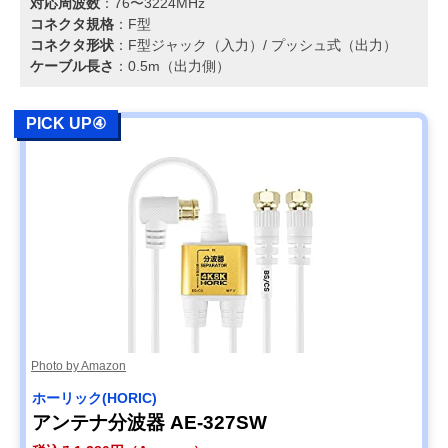
対応周波数
：76〜3224MHz
コネクタ規格
：F型
コネクタ形状
：F型ジャック（入力）/ プッシュ式（出力）
ケーブル長さ
：0.5m（出力側）
PICK UP④
Photo by Amazon
ホーリック(HORIC)
アンテナ分波器 AE-327SW