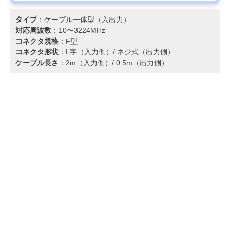
タイプ
：ケーブル一体型（入出力）
対応周波数
：10〜3224MHz
コネクタ規格
：F型
コネクタ形状
：L字（入力側）/ ネジ式（出力側）
ケーブル長さ
：2m（入力側）/ 0.5m（出力側）