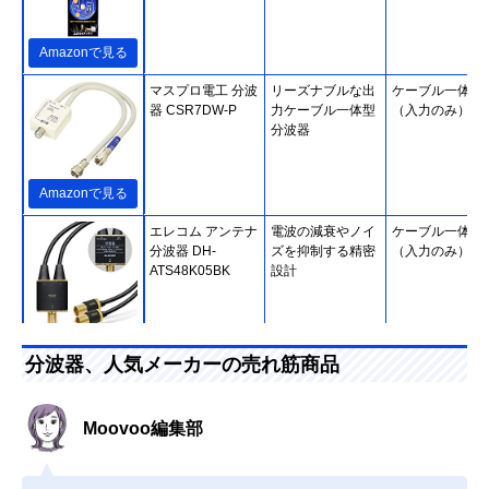
Amazonで見る
マスプロ電工 分波
リーズナブルな出
ケーブル一体型
器 CSR7DW-P
力ケーブル一体型
（入力のみ）
分波器
Amazonで見る
エレコム アンテナ
電波の減衰やノイ
ケーブル一体型
分波器 DH-
ズを抑制する精密
（入力のみ）
ATS48K05BK
設計
Amazonで見る
分波器、人気メーカーの売れ筋商品
ホーリック
二重構造でノイズ
ケーブル一体型
(HORIC) アンテナ
を低減
（入出力）
分波器 AE-327SW
Moovoo編集部