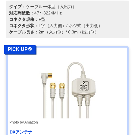
タイプ
：ケーブル一体型（入出力）
対応周波数
：47〜3224MHz
コネクタ規格
：F型
コネクタ形状
：L字（入力側）/ ネジ式（出力側）
ケーブル長さ
：2m（入力側）/ 0.3m（出力側）
PICK UP⑤
Photo by Amazon
DXアンテナ