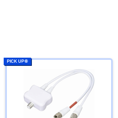
PICK UP⑥