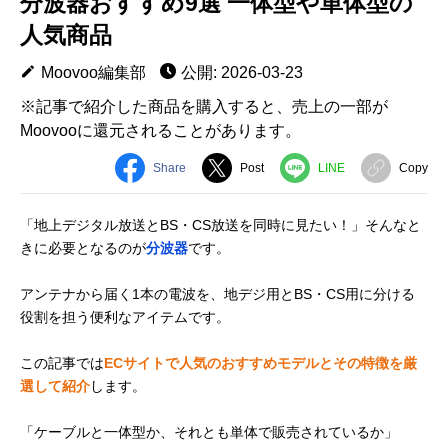
分波器おすすめ9選 一体型や単体型の
人気商品
Moovoo編集部
公開: 2026-03-23
※記事で紹介した商品を購入すると、売上の一部が
Moovooに還元されることがあります。
Share
Post
LINE
Copy
「地上デジタル放送とBS・CS放送を同時に見たい！」そんなと
きに必要となるのが
分波器
です。
アンテナから届く1本の電波を、地デジ用とBS・CS用に分ける
役割を担う便利なアイテムです。
この記事では
ECサイトで人気のおすすめモデルとその特徴を厳
選して紹介
します。
「ケーブルと一体型か、それとも単体で販売されているか」