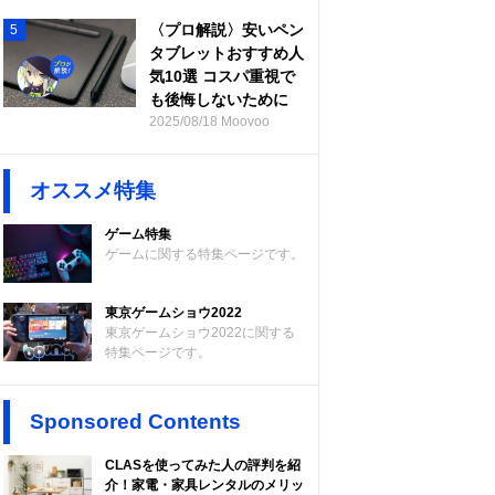
〈プロ解説〉安いペン
5
タブレットおすすめ人
気10選 コスパ重視で
も後悔しないために
2025/08/18 Moovoo
オススメ特集
ゲーム特集
ゲームに関する特集ページです。
東京ゲームショウ2022
東京ゲームショウ2022に関する
特集ページです。
Sponsored Contents
CLASを使ってみた人の評判を紹
介！家電・家具レンタルのメリッ