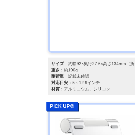
サイズ
：約幅92×奥行27.6×高さ134mm
重さ
：約190g
耐荷重
：記載未確認
対応目安
：5～12.9インチ
材質
：アルミニウム、シリコン
PICK UP②