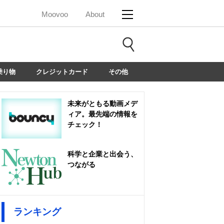
Moovoo
About
乗り物
クレジットカード
その他
未来がともる動画メデ
ィア。最先端の情報を
チェック！
科学と企業と出会う、
つながる
ランキング