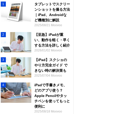
タブレットでスクリー
1
ンショットを撮る方法
｜iPad、Androidな
ど機種別に解説
2025/08/21 Moovoo
【至急】iPadが重
2
い、動作を軽く・早く
する方法を詳しく紹介
2026/01/02 Moovoo
【iPad】スクショの
3
やり方完全ガイド で
きない時の解決策も
2025/07/04 Moovoo
iPadで手書きメモ、
4
どのアプリ使う？
Apple Pencilやタッ
チペンを使ってもっと
便利に
2025/08/18 Moovoo