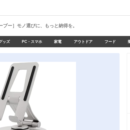
ーブー］
モノ選びに、もっと納得を。
グッズ
PC・スマホ
家電
アウトドア
フード