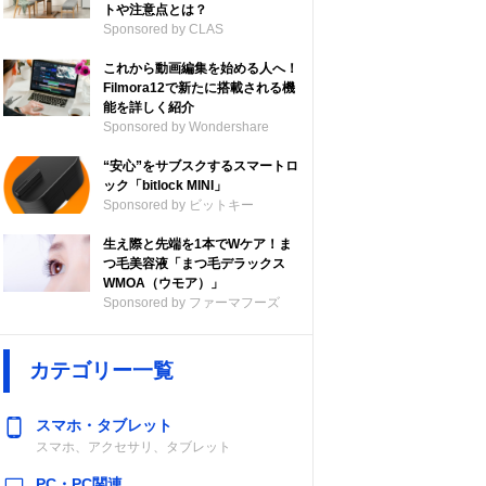
トや注意点とは？
Sponsored by CLAS
これから動画編集を始める人へ！
Filmora12で新たに搭載される機
能を詳しく紹介
Sponsored by Wondershare
“安心”をサブスクするスマートロ
ック「bitlock MINI」
Sponsored by ビットキー
生え際と先端を1本でWケア！ま
つ毛美容液「まつ毛デラックス
WMOA（ウモア）」
Sponsored by ファーマフーズ
カテゴリー一覧
スマホ・タブレット
スマホ、アクセサリ、タブレット
PC・PC関連