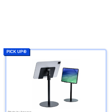
PICK UP⑥