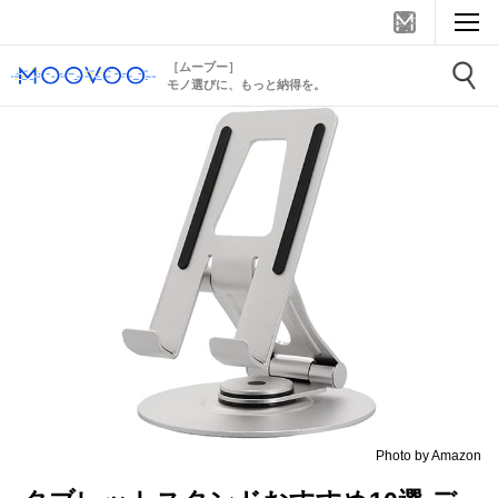
［ムーブー］
モノ選びに、もっと納得を。
Photo by Amazon