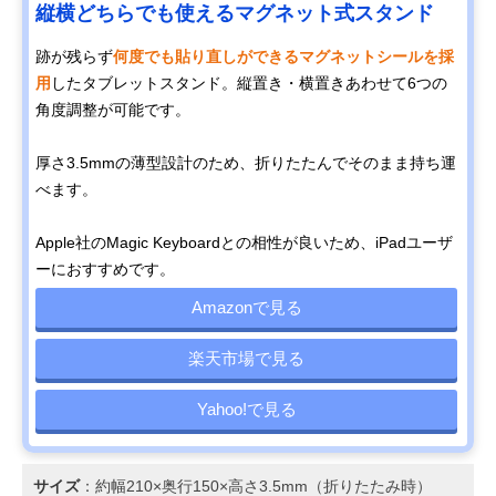
縦横どちらでも使えるマグネット式スタンド
跡が残らず
何度でも貼り直しができるマグネットシールを採
用
したタブレットスタンド。縦置き・横置きあわせて6つの
角度調整が可能です。
厚さ3.5mmの薄型設計のため、折りたたんでそのまま持ち運
べます。
Apple社のMagic Keyboardとの相性が良いため、iPadユーザ
ーにおすすめです。
Amazonで見る
楽天市場で見る
Yahoo!で見る
サイズ
：約幅210×奥行150×高さ3.5mm（折りたたみ時）