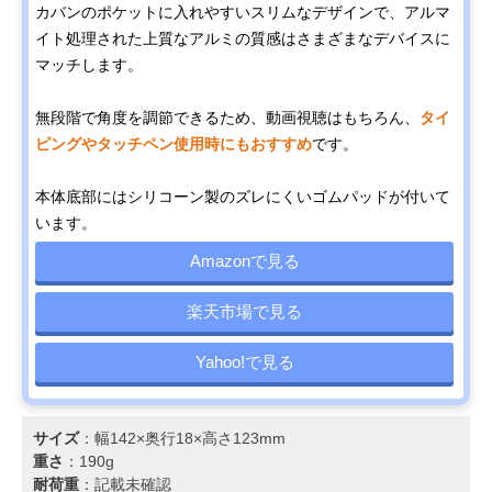
カバンのポケットに入れやすいスリムなデザインで、アルマ
イト処理された上質なアルミの質感はさまざまなデバイスに
マッチします。
無段階で角度を調節できるため、動画視聴はもちろん、
タイ
ピングやタッチペン使用時にもおすすめ
です。
本体底部にはシリコーン製のズレにくいゴムパッドが付いて
います。
Amazonで見る
楽天市場で見る
Yahoo!で見る
サイズ
：幅142×奥行18×高さ123mm
重さ
：190g
耐荷重
：記載未確認