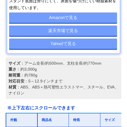
スタンド底面は滑りにくく、床面を傷つけにくい樹脂素材を
使用しています。
Amazonで見る
楽天市場で見る
Yahoo!で見る
サイズ
：アーム全長/約500mm、支柱全長/約770mm
重さ
：約3,000g
耐荷重
：約780g
対応目安
：5～12.9インチまで
材質
：ABS、ABS＋熱可塑性エラストマー、スチール、EVA、
ナイロン
※上下左右にスクロールできます
外観
商品名
特長
サイズ