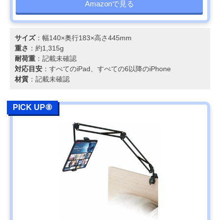
Amazonで見る
サイズ
：幅140×奥行183×高さ445mm
重さ
：約1,315g
耐荷重
：記載未確認
対応目安
：すべてのiPad、すべての6以降のiPhone
材質
：記載未確認
PICK UP⑧