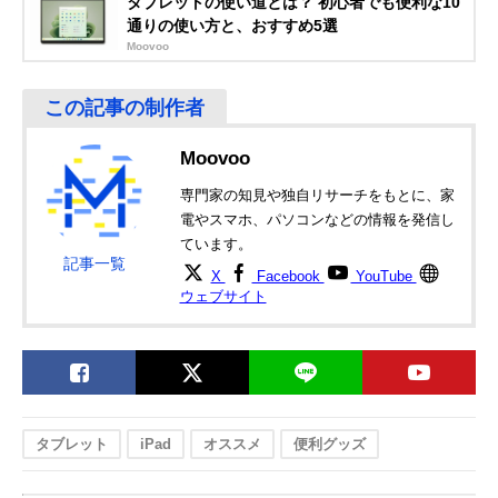
タブレットの使い道とは？ 初心者でも便利な10
ポールマウントス
スタンド
通りの使い方と、おすすめ5選
タンド タブレット
BMA-100TB
Moovoo
エレコム
場所を選ばずに設
アーム全長/約
Amazonで見る
(ELECOM)
置できる床置式ス
500mm、支柱全
タブレット用スタ
タンド
長/約770mm
ンド Zアーム型床
Moovoo
置スタンド TB-
DSZARMFBK
専門家の知見や独自リサーチをもとに、家
電やスマホ、パソコンなどの情報を発信し
ています。
記事一覧
X
Facebook
YouTube
ウェブサイト
タブレット
iPad
オススメ
便利グッズ