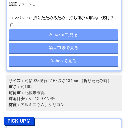
設置できます。
コンパクトに折りたためるため、持ち運びや収納に便利で
す。
Amazonで見る
楽天市場で見る
Yahoo!で見る
サイズ
：約幅92×奥行27.6×高さ134mm（折りたたみ時）
重さ
：約190g
耐荷重
：記載未確認
対応目安
：5～12.9インチ
材質
：アルミニウム、シリコン
PICK UP②