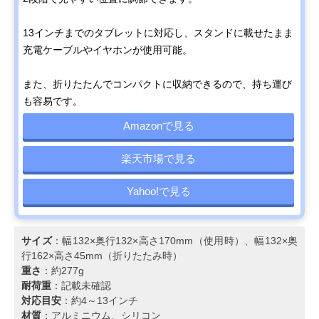
13インチまでのタブレットに対応し、スタンドに載せたまま
充電ケーブルやイヤホンが使用可能。
また、折りたたんでコンパクトに収納できるので、持ち運び
も容易です。
Amazonで見る
楽天市場で見る
Yahoo!で見る
サイズ
：幅132×奥行132×高さ170mm（使用時）、幅132×奥
行162×高さ45mm（折りたたみ時）
重さ
：約277g
耐荷重
：記載未確認
対応目安
：約4～13インチ
材質
：アルミニウム、シリコン