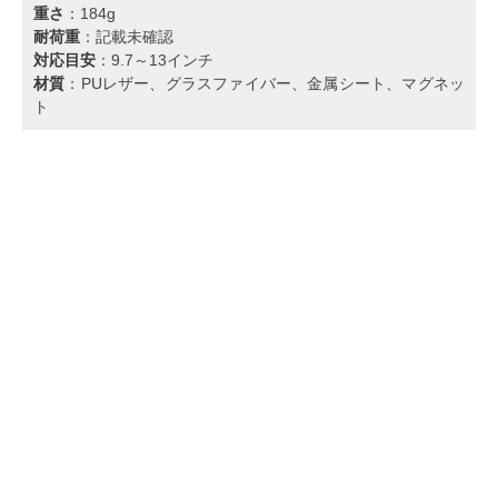
重さ
：184g
耐荷重
：記載未確認
対応目安
：9.7～13インチ
材質
：PUレザー、グラスファイバー、金属シート、マグネッ
ト