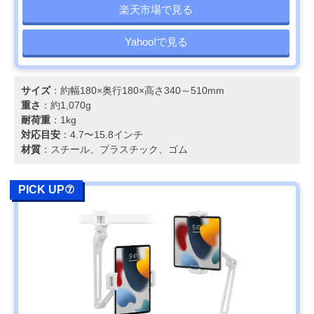
楽天市場で見る
Yahoo!で見る
サイズ
：約幅180×奥行180×高さ340～510mm
重さ
：約1,070g
耐荷重
：1kg
対応目安
：4.7〜15.8インチ
材質
：スチール、プラスチック、ゴム
PICK UP⑦