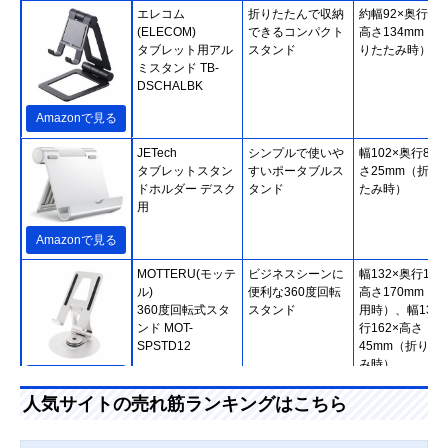
エレコム
折りたたんで収納
約幅92×奥行27.
(ELECOM)
できるコンパクト
高さ134mm（折
タブレット用アル
スタンド
りたたみ時）
ミスタンド TB-
DSCHALBK
Amazonで見る
JETech
シンプルで使いや
幅102×奥行86×
タブレットスタン
すいポータブルス
さ25mm（折り
ドホルダー デスク
タンド
たみ時）
用
Amazonで見る
MOTTERU(モッテ
ビジネスシーンに
幅132×奥行132
ル)
便利な360度回転
高さ170mm（使
360度回転式スタ
スタンド
用時）、幅132
ンド MOT-
行162×高さ
SPSTD12
45mm（折りた
み時）
Amazonで見る
人気サイトの売れ筋ランキングはこちら
サンワサプライ
視聴とタイピング
幅142×奥行18×
(Sanwa Supply)
に対応した2WAY
さ123mm