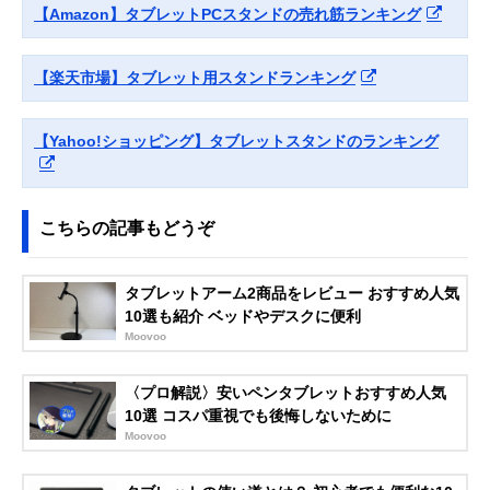
タブレット用アル
スタイル
【Amazon】タブレットPCスタンドの売れ筋ランキング
ミスタンド PDA-
STN35S
Amazonで見る
【楽天市場】タブレット用スタンドランキング
MOFT
縦横どちらでも使
約幅210×奥行
Amazonで見る
Snap-On タブレッ
えるマグネット式
150×高さ
トスタンド
スタンド
3.5mm（折りた
【Yahoo!ショッピング】タブレットスタンドのランキング
み時）
イーサプライ
手元操作にすばや
約幅180×奥行
Amazonで見る
タブレットスタン
く切り替えられる
180×高さ340～
ド EEX-TABS08
置き型タイプ
510mm
こちらの記事もどうぞ
Twelve South
シーンにあわせて
幅140×奥行183
Amazonで見る
HoverBar Duo
2つの固定方法か
高さ445mm
タブレットアーム2商品をレビュー おすすめ人気
2nd Gen
ら選べる
10選も紹介 ベッドやデスクに便利
エレコム
寝ながらタブレッ
アーム長さ約
Amazonで見る
Moovoo
(ELECOM)
トを視聴できるア
860mm
Zアーム型タブレ
ームスタンド
ットスタンド
〈プロ解説〉安いペンタブレットおすすめ人気
TBWDSZARMBE
10選 コスパ重視でも後悔しないために
DBK
Moovoo
Bauhutte(バウヒ
丸パイプにも取り
アーム長さ
Amazonで見る
ュッテ)
付けられるアーム
820mm