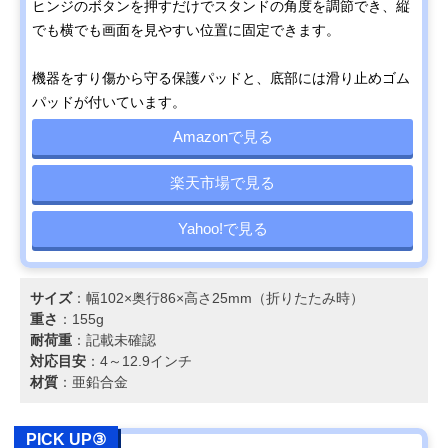
ヒンジのボタンを押すだけでスタンドの角度を調節でき、縦
でも横でも画面を見やすい位置に固定できます。
機器をすり傷から守る保護パッドと、底部には滑り止めゴム
パッドが付いています。
Amazonで見る
楽天市場で見る
Yahoo!で見る
サイズ
：幅102×奥行86×高さ25mm（折りたたみ時）
重さ
：155g
耐荷重
：記載未確認
対応目安
：4～12.9インチ
材質
：亜鉛合金
PICK UP③