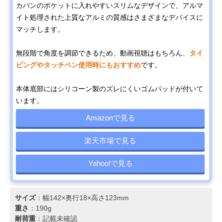
カバンのポケットに入れやすいスリムなデザインで、アルマ
イト処理された上質なアルミの質感はさまざまなデバイスに
マッチします。
無段階で角度を調節できるため、動画視聴はもちろん、
タイ
ピングやタッチペン使用時にもおすすめ
です。
本体底部にはシリコーン製のズレにくいゴムパッドが付いて
います。
Amazonで見る
楽天市場で見る
Yahoo!で見る
サイズ
：幅142×奥行18×高さ123mm
重さ
：190g
耐荷重
：記載未確認