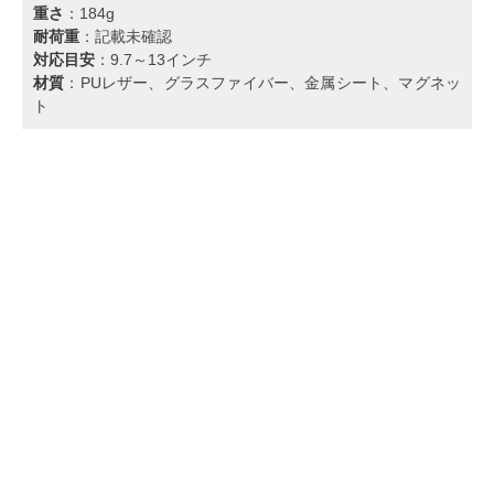
重さ
：184g
耐荷重
：記載未確認
対応目安
：9.7～13インチ
材質
：PUレザー、グラスファイバー、金属シート、マグネッ
ト