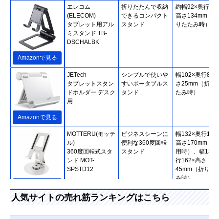
エレコム
折りたたんで収納
約幅92×奥行27.
(ELECOM)
できるコンパクト
高さ134mm（折
タブレット用アル
スタンド
りたたみ時）
ミスタンド TB-
DSCHALBK
Amazonで見る
JETech
シンプルで使いや
幅102×奥行86×
タブレットスタン
すいポータブルス
さ25mm（折り
ドホルダー デスク
タンド
たみ時）
用
Amazonで見る
MOTTERU(モッテ
ビジネスシーンに
幅132×奥行132
ル)
便利な360度回転
高さ170mm（使
360度回転式スタ
スタンド
用時）、幅132
ンド MOT-
行162×高さ
SPSTD12
45mm（折りた
み時）
Amazonで見る
人気サイトの売れ筋ランキングはこちら
サンワサプライ
視聴とタイピング
幅142×奥行18×
(Sanwa Supply)
に対応した2WAY
さ123mm