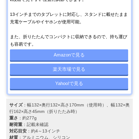
13インチまでのタブレットに対応し、スタンドに載せたまま
充電ケーブルやイヤホンが使用可能。
また、折りたたんでコンパクトに収納できるので、持ち運び
も容易です。
Amazonで見る
楽天市場で見る
Yahoo!で見る
サイズ
：幅132×奥行132×高さ170mm（使用時）、幅132×奥
行162×高さ45mm（折りたたみ時）
重さ
：約277g
耐荷重
：記載未確認
対応目安
：約4～13インチ
材質
：アルミニウム、シリコン