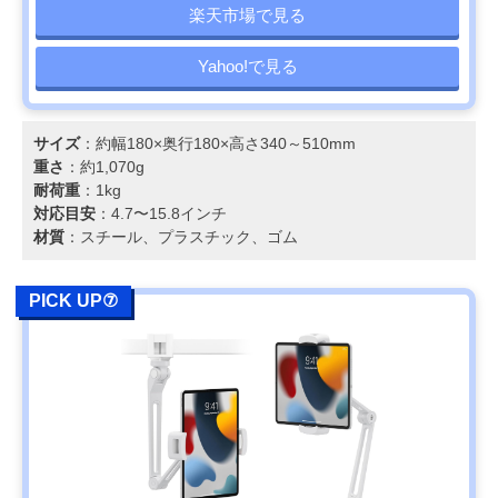
楽天市場で見る
Yahoo!で見る
サイズ
：約幅180×奥行180×高さ340～510mm
重さ
：約1,070g
耐荷重
：1kg
対応目安
：4.7〜15.8インチ
材質
：スチール、プラスチック、ゴム
PICK UP⑦