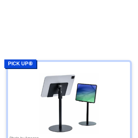
PICK UP⑥