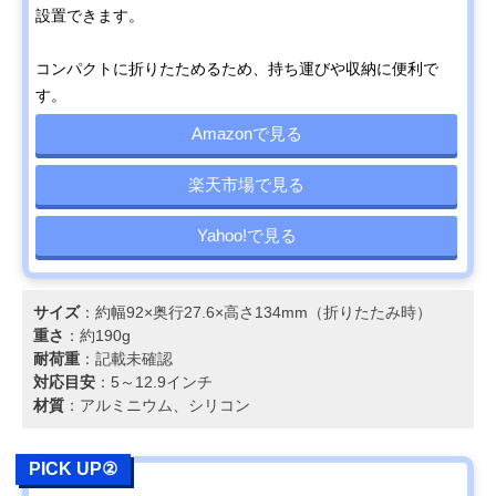
設置できます。
コンパクトに折りたためるため、持ち運びや収納に便利で
す。
Amazonで見る
楽天市場で見る
Yahoo!で見る
サイズ
：約幅92×奥行27.6×高さ134mm（折りたたみ時）
重さ
：約190g
耐荷重
：記載未確認
対応目安
：5～12.9インチ
材質
：アルミニウム、シリコン
PICK UP②