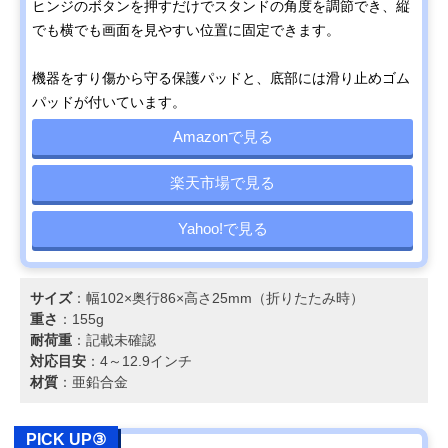
ヒンジのボタンを押すだけでスタンドの角度を調節でき、縦
でも横でも画面を見やすい位置に固定できます。
機器をすり傷から守る保護パッドと、底部には滑り止めゴム
パッドが付いています。
Amazonで見る
楽天市場で見る
Yahoo!で見る
サイズ
：幅102×奥行86×高さ25mm（折りたたみ時）
重さ
：155g
耐荷重
：記載未確認
対応目安
：4～12.9インチ
材質
：亜鉛合金
PICK UP③