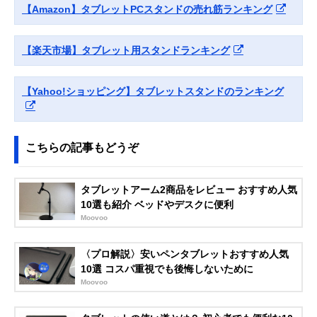
タブレット用アル
スタイル
【Amazon】タブレットPCスタンドの売れ筋ランキング
ミスタンド PDA-
STN35S
Amazonで見る
【楽天市場】タブレット用スタンドランキング
MOFT
縦横どちらでも使
約幅210×奥行
Amazonで見る
Snap-On タブレッ
えるマグネット式
150×高さ
トスタンド
スタンド
3.5mm（折りた
【Yahoo!ショッピング】タブレットスタンドのランキング
み時）
イーサプライ
手元操作にすばや
約幅180×奥行
Amazonで見る
タブレットスタン
く切り替えられる
180×高さ340～
ド EEX-TABS08
置き型タイプ
510mm
こちらの記事もどうぞ
Twelve South
シーンにあわせて
幅140×奥行183
Amazonで見る
HoverBar Duo
2つの固定方法か
高さ445mm
タブレットアーム2商品をレビュー おすすめ人気
2nd Gen
ら選べる
10選も紹介 ベッドやデスクに便利
エレコム
寝ながらタブレッ
アーム長さ約
Amazonで見る
Moovoo
(ELECOM)
トを視聴できるア
860mm
Zアーム型タブレ
ームスタンド
ットスタンド
〈プロ解説〉安いペンタブレットおすすめ人気
TBWDSZARMBE
10選 コスパ重視でも後悔しないために
DBK
Moovoo
Bauhutte(バウヒ
丸パイプにも取り
アーム長さ
Amazonで見る
ュッテ)
付けられるアーム
820mm