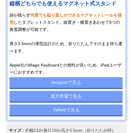
縦横どちらでも使えるマグネット式スタンド
跡が残らず
何度でも貼り直しができるマグネットシールを採
用
したタブレットスタンド。縦置き・横置きあわせて6つの
角度調整が可能です。
厚さ3.5mmの薄型設計のため、折りたたんでそのまま持ち運
べます。
Apple社のMagic Keyboardとの相性が良いため、iPadユーザ
ーにおすすめです。
Amazonで見る
楽天市場で見る
Yahoo!で見る
サイズ
：約幅210×奥行150×高さ3.5mm（折りたたみ時）