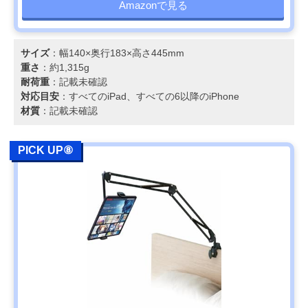
Amazonで見る
サイズ
：幅140×奥行183×高さ445mm
重さ
：約1,315g
耐荷重
：記載未確認
対応目安
：すべてのiPad、すべての6以降のiPhone
材質
：記載未確認
PICK UP⑧