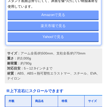
スタンド底面は滑りにくく、床面を傷つけにくい樹脂素材を
使用しています。
Amazonで見る
楽天市場で見る
Yahoo!で見る
サイズ
：アーム全長/約500mm、支柱全長/約770mm
重さ
：約3,000g
耐荷重
：約780g
対応目安
：5～12.9インチまで
材質
：ABS、ABS＋熱可塑性エラストマー、スチール、EVA、
ナイロン
※上下左右にスクロールできます
外観
商品名
特長
サイズ