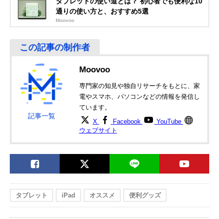
タブレットの使い道とは？ 初心者でも便利な10
ポールマウントス
スタンド
通りの使い方と、おすすめ5選
タンド タブレット
BMA-100TB
Moovoo
エレコム
場所を選ばずに設
アーム全長/約
Amazonで見る
(ELECOM)
置できる床置式ス
500mm、支柱全
タブレット用スタ
タンド
長/約770mm
ンド Zアーム型床
Moovoo
置スタンド TB-
DSZARMFBK
専門家の知見や独自リサーチをもとに、家
電やスマホ、パソコンなどの情報を発信し
ています。
記事一覧
X
Facebook
YouTube
ウェブサイト
タブレット
iPad
オススメ
便利グッズ