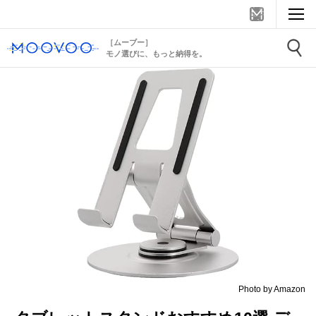
［ムーブー］
モノ選びに、もっと納得を。
Photo by Amazon