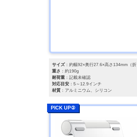
サイズ
：約幅92×奥行27.6×高さ134mm
重さ
：約190g
耐荷重
：記載未確認
対応目安
：5～12.9インチ
材質
：アルミニウム、シリコン
PICK UP②