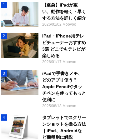
【至急】iPadが重
1
い、動作を軽く・早く
する方法を詳しく紹介
2026/01/02 Moovoo
iPad・iPhone用テレ
2
ビチューナーおすすめ
3選 どこでもテレビが
楽しめる
2026/01/17 Moovoo
iPadで手書きメモ、
3
どのアプリ使う？
Apple Pencilやタッ
チペンを使ってもっと
便利に
2025/08/18 Moovoo
タブレットでスクリー
4
ンショットを撮る方法
｜iPad、Androidな
ど機種別に解説