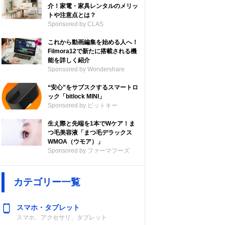
介！家電・家具レンタルのメリッ
トや注意点とは？
Sponsored by CLAS
これから動画編集を始める人へ！
Filmora12で新たに搭載される機
能を詳しく紹介
Sponsored by Wondershare
“安心”をサブスクするスマートロ
ック「bitlock MINI」
Sponsored by ビットキー
生え際と先端を1本でWケア！ま
つ毛美容液「まつ毛デラックス
WMOA（ウモア）」
Sponsored by ファーマフーズ
カテゴリー一覧
スマホ・タブレット
スマホ、アクセサリ、タブレット