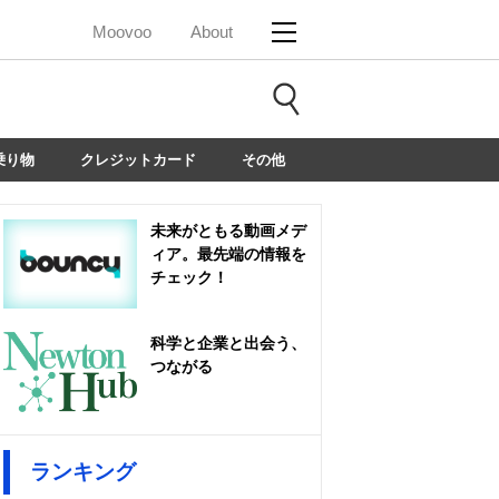
Moovoo
About
乗り物
クレジットカード
その他
未来がともる動画メデ
ィア。最先端の情報を
チェック！
科学と企業と出会う、
つながる
ランキング