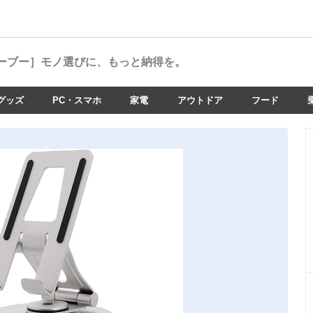
ーブー］
モノ選びに、もっと納得を。
グッズ
PC・スマホ
家電
アウトドア
フード