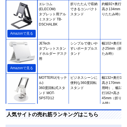
エレコム
折りたたんで収納
約幅92×奥行27.
(ELECOM)
できるコンパクト
高さ134mm（折
タブレット用アル
スタンド
りたたみ時）
ミスタンド TB-
DSCHALBK
Amazonで見る
JETech
シンプルで使いや
幅102×奥行86×
タブレットスタン
すいポータブルス
さ25mm（折り
ドホルダー デスク
タンド
たみ時）
用
Amazonで見る
MOTTERU(モッテ
ビジネスシーンに
幅132×奥行132
ル)
便利な360度回転
高さ170mm（使
360度回転式スタ
スタンド
用時）、幅132
ンド MOT-
行162×高さ
SPSTD12
45mm（折りた
み時）
Amazonで見る
人気サイトの売れ筋ランキングはこちら
サンワサプライ
視聴とタイピング
幅142×奥行18×
(Sanwa Supply)
に対応した2WAY
さ123mm