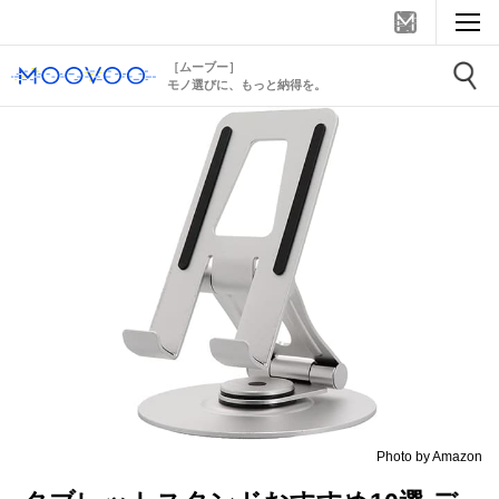
［ムーブー］
モノ選びに、もっと納得を。
Photo by Amazon