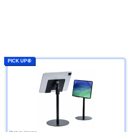
PICK UP⑥