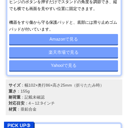
ヒンジのボタンを押すだけでスタンドの角度を調節でき、縦
でも横でも画面を見やすい位置に固定できます。
機器をすり傷から守る保護パッドと、底部には滑り止めゴム
パッドが付いています。
Amazonで見る
楽天市場で見る
Yahoo!で見る
サイズ
：幅102×奥行86×高さ25mm（折りたたみ時）
重さ
：155g
耐荷重
：記載未確認
対応目安
：4～12.9インチ
材質
：亜鉛合金
PICK UP③