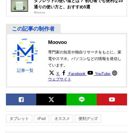
タブレットの使い道とは？ 初心者でも便利な10
ポールマウントス
スタンド
通りの使い方と、おすすめ5選
タンド タブレット
BMA-100TB
Moovoo
エレコム
場所を選ばずに設
アーム全長/約
Amazonで見る
(ELECOM)
置できる床置式ス
500mm、支柱全
タブレット用スタ
タンド
長/約770mm
ンド Zアーム型床
Moovoo
置スタンド TB-
DSZARMFBK
専門家の知見や独自リサーチをもとに、家
電やスマホ、パソコンなどの情報を発信し
ています。
記事一覧
X
Facebook
YouTube
ウェブサイト
タブレット
iPad
オススメ
便利グッズ