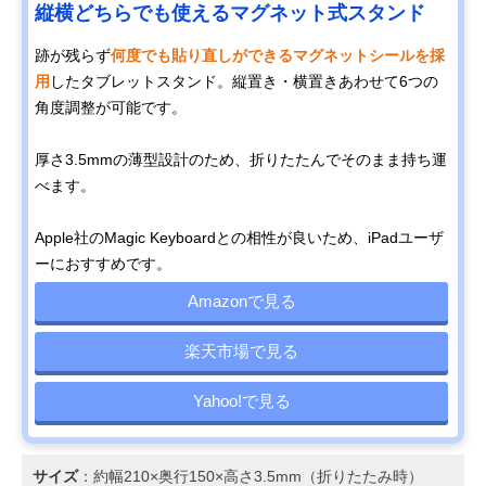
縦横どちらでも使えるマグネット式スタンド
跡が残らず
何度でも貼り直しができるマグネットシールを採
用
したタブレットスタンド。縦置き・横置きあわせて6つの
角度調整が可能です。
厚さ3.5mmの薄型設計のため、折りたたんでそのまま持ち運
べます。
Apple社のMagic Keyboardとの相性が良いため、iPadユーザ
ーにおすすめです。
Amazonで見る
楽天市場で見る
Yahoo!で見る
サイズ
：約幅210×奥行150×高さ3.5mm（折りたたみ時）