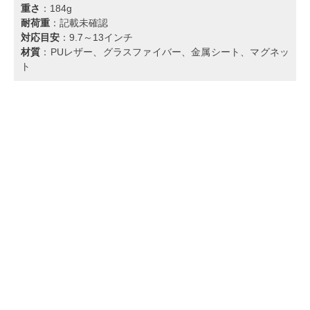
重さ
：184g
耐荷重
：記載未確認
対応目安
：9.7～13インチ
材質
：PUレザー、グラスファイバー、金属シート、マグネッ
ト