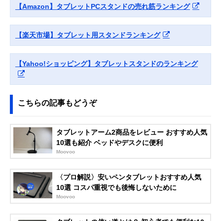
タブレット用アル
スタイル
【Amazon】タブレットPCスタンドの売れ筋ランキング
ミスタンド PDA-
STN35S
Amazonで見る
【楽天市場】タブレット用スタンドランキング
MOFT
縦横どちらでも使
約幅210×奥行
Amazonで見る
Snap-On タブレッ
えるマグネット式
150×高さ
トスタンド
スタンド
3.5mm（折りた
【Yahoo!ショッピング】タブレットスタンドのランキング
み時）
イーサプライ
手元操作にすばや
約幅180×奥行
Amazonで見る
タブレットスタン
く切り替えられる
180×高さ340～
ド EEX-TABS08
置き型タイプ
510mm
こちらの記事もどうぞ
Twelve South
シーンにあわせて
幅140×奥行183
Amazonで見る
HoverBar Duo
2つの固定方法か
高さ445mm
タブレットアーム2商品をレビュー おすすめ人気
2nd Gen
ら選べる
10選も紹介 ベッドやデスクに便利
エレコム
寝ながらタブレッ
アーム長さ約
Amazonで見る
Moovoo
(ELECOM)
トを視聴できるア
860mm
Zアーム型タブレ
ームスタンド
ットスタンド
〈プロ解説〉安いペンタブレットおすすめ人気
TBWDSZARMBE
10選 コスパ重視でも後悔しないために
DBK
Moovoo
Bauhutte(バウヒ
丸パイプにも取り
アーム長さ
Amazonで見る
ュッテ)
付けられるアーム
820mm