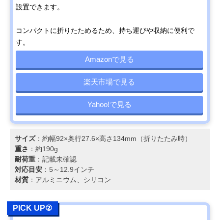
設置できます。
コンパクトに折りたためるため、持ち運びや収納に便利で
す。
Amazonで見る
楽天市場で見る
Yahoo!で見る
サイズ
：約幅92×奥行27.6×高さ134mm（折りたたみ時）
重さ
：約190g
耐荷重
：記載未確認
対応目安
：5～12.9インチ
材質
：アルミニウム、シリコン
PICK UP②