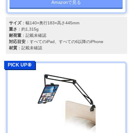
Amazonで見る
サイズ
：幅140×奥行183×高さ445mm
重さ
：約1,315g
耐荷重
：記載未確認
対応目安
：すべてのiPad、すべての6以降のiPhone
材質
：記載未確認
PICK UP⑧