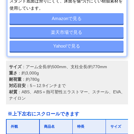
スタンド底面は滑りにくく、床面を傷つけにくい樹脂素材を
使用しています。
Amazonで見る
楽天市場で見る
Yahoo!で見る
サイズ
：アーム全長/約500mm、支柱全長/約770mm
重さ
：約3,000g
耐荷重
：約780g
対応目安
：5～12.9インチまで
材質
：ABS、ABS＋熱可塑性エラストマー、スチール、EVA、
ナイロン
※上下左右にスクロールできます
外観
商品名
特長
サイズ