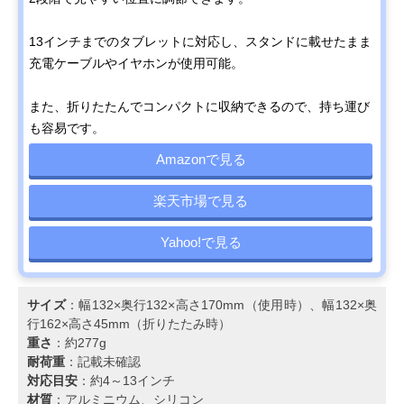
13インチまでのタブレットに対応し、スタンドに載せたまま
充電ケーブルやイヤホンが使用可能。
また、折りたたんでコンパクトに収納できるので、持ち運び
も容易です。
Amazonで見る
楽天市場で見る
Yahoo!で見る
サイズ
：幅132×奥行132×高さ170mm（使用時）、幅132×奥
行162×高さ45mm（折りたたみ時）
重さ
：約277g
耐荷重
：記載未確認
対応目安
：約4～13インチ
材質
：アルミニウム、シリコン