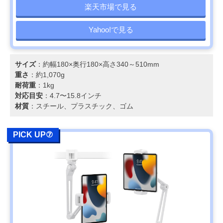
楽天市場で見る
Yahoo!で見る
サイズ
：約幅180×奥行180×高さ340～510mm
重さ
：約1,070g
耐荷重
：1kg
対応目安
：4.7〜15.8インチ
材質
：スチール、プラスチック、ゴム
PICK UP⑦