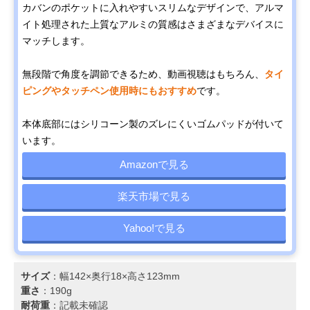
カバンのポケットに入れやすいスリムなデザインで、アルマ
イト処理された上質なアルミの質感はさまざまなデバイスに
マッチします。
無段階で角度を調節できるため、動画視聴はもちろん、
タイ
ピングやタッチペン使用時にもおすすめ
です。
本体底部にはシリコーン製のズレにくいゴムパッドが付いて
います。
Amazonで見る
楽天市場で見る
Yahoo!で見る
サイズ
：幅142×奥行18×高さ123mm
重さ
：190g
耐荷重
：記載未確認