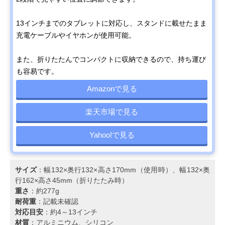
13インチまでのタブレットに対応し、スタンドに載せたまま
充電ケーブルやイヤホンが使用可能。
また、折りたたんでコンパクトに収納できるので、持ち運び
も容易です。
Amazonで見る
楽天市場で見る
Yahoo!で見る
サイズ
：幅132×奥行132×高さ170mm（使用時）、幅132×奥
行162×高さ45mm（折りたたみ時）
重さ
：約277g
耐荷重
：記載未確認
対応目安
：約4～13インチ
材質
：アルミニウム、シリコン