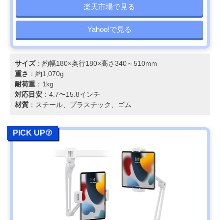
楽天市場で見る
Yahoo!で見る
サイズ
：約幅180×奥行180×高さ340～510mm
重さ
：約1,070g
耐荷重
：1kg
対応目安
：4.7〜15.8インチ
材質
：スチール、プラスチック、ゴム
PICK UP⑦