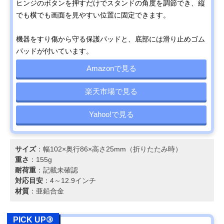
ヒンジのボタンを押すだけでスタンドの角度を調節でき、縦
でも横でも画面を見やすい位置に固定できます。
機器をすり傷から守る保護パッドと、底部には滑り止めゴム
パッドが付いています。
Amazonで見る
楽天市場で見る
Yahoo!で見る
サイズ
：幅102×奥行86×高さ25mm（折りたたみ時）
重さ
：155g
耐荷重
：記載未確認
対応目安
：4～12.9インチ
材質
：亜鉛合金
PICK UP③