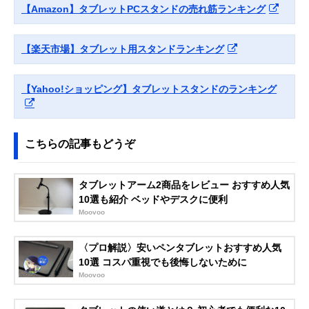
タブレット用アル
スタイル
【Amazon】タブレットPCスタンドの売れ筋ランキング
ミスタンド PDA-
STN35S
Amazonで見る
【楽天市場】タブレット用スタンドランキング
MOFT
縦横どちらでも使
約幅210×奥行
Amazonで見る
Snap-On タブレッ
えるマグネット式
150×高さ
トスタンド
スタンド
3.5mm（折りた
【Yahoo!ショッピング】タブレットスタンドのランキング
み時）
イーサプライ
手元操作にすばや
約幅180×奥行
Amazonで見る
タブレットスタン
く切り替えられる
180×高さ340～
ド EEX-TABS08
置き型タイプ
510mm
こちらの記事もどうぞ
Twelve South
シーンにあわせて
幅140×奥行183
Amazonで見る
HoverBar Duo
2つの固定方法か
高さ445mm
タブレットアーム2商品をレビュー おすすめ人気
2nd Gen
ら選べる
10選も紹介 ベッドやデスクに便利
エレコム
寝ながらタブレッ
アーム長さ約
Amazonで見る
Moovoo
(ELECOM)
トを視聴できるア
860mm
Zアーム型タブレ
ームスタンド
ットスタンド
〈プロ解説〉安いペンタブレットおすすめ人気
TBWDSZARMBE
10選 コスパ重視でも後悔しないために
DBK
Moovoo
Bauhutte(バウヒ
丸パイプにも取り
アーム長さ
Amazonで見る
ュッテ)
付けられるアーム
820mm