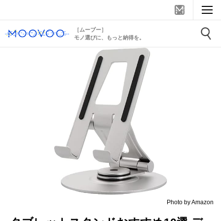
［ムーブー］
モノ選びに、もっと納得を。
Photo by Amazon