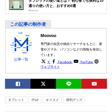
タブレットの使い道とは？ 初心者でも便利な10
ポールマウントス
スタンド
通りの使い方と、おすすめ5選
タンド タブレット
BMA-100TB
Moovoo
エレコム
場所を選ばずに設
アーム全長/約
Amazonで見る
(ELECOM)
置できる床置式ス
500mm、支柱全
タブレット用スタ
タンド
長/約770mm
ンド Zアーム型床
Moovoo
置スタンド TB-
DSZARMFBK
専門家の知見や独自リサーチをもとに、家
電やスマホ、パソコンなどの情報を発信し
ています。
記事一覧
X
Facebook
YouTube
ウェブサイト
タブレット
iPad
オススメ
便利グッズ