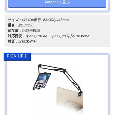
Amazonで見る
サイズ
：幅140×奥行183×高さ445mm
重さ
：約1,315g
耐荷重
：記載未確認
対応目安
：すべてのiPad、すべての6以降のiPhone
材質
：記載未確認
PICK UP⑧