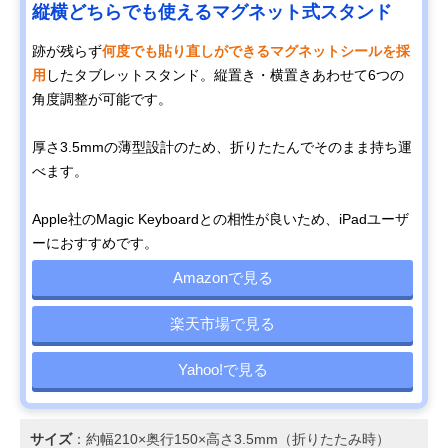
縦横どちらでも使えるマグネット式スタンド
跡が残らず
何度でも貼り直しができるマグネットシールを採
用
したタブレットスタンド。縦置き・横置きあわせて6つの
角度調整が可能です。
厚さ3.5mmの薄型設計のため、折りたたんでそのまま持ち運
べます。
Apple社のMagic Keyboardとの相性が良いため、iPadユーザ
ーにおすすめです。
Amazonで見る
楽天市場で見る
Yahoo!で見る
サイズ
：約幅210×奥行150×高さ3.5mm（折りたたみ時）