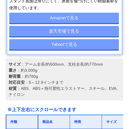
スタンド底面は滑りにくく、床面を傷つけにくい樹脂素材を
使用しています。
Amazonで見る
楽天市場で見る
Yahoo!で見る
サイズ
：アーム全長/約500mm、支柱全長/約770mm
重さ
：約3,000g
耐荷重
：約780g
対応目安
：5～12.9インチまで
材質
：ABS、ABS＋熱可塑性エラストマー、スチール、EVA、
ナイロン
※上下左右にスクロールできます
外観
商品名
特長
サイズ