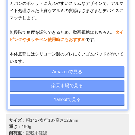
カバンのポケットに入れやすいスリムなデザインで、アルマ
イト処理された上質なアルミの質感はさまざまなデバイスに
マッチします。
無段階で角度を調節できるため、動画視聴はもちろん、
タイ
ピングやタッチペン使用時にもおすすめ
です。
本体底部にはシリコーン製のズレにくいゴムパッドが付いて
います。
Amazonで見る
楽天市場で見る
Yahoo!で見る
サイズ
：幅142×奥行18×高さ123mm
重さ
：190g
耐荷重
：記載未確認