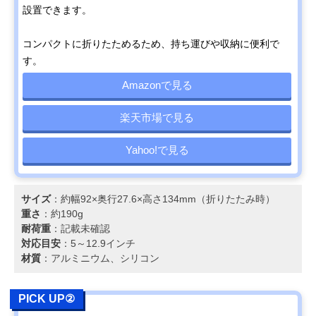
設置できます。
コンパクトに折りたためるため、持ち運びや収納に便利で
す。
Amazonで見る
楽天市場で見る
Yahoo!で見る
サイズ
：約幅92×奥行27.6×高さ134mm（折りたたみ時）
重さ
：約190g
耐荷重
：記載未確認
対応目安
：5～12.9インチ
材質
：アルミニウム、シリコン
PICK UP②