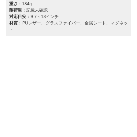
重さ
：184g
耐荷重
：記載未確認
対応目安
：9.7～13インチ
材質
：PUレザー、グラスファイバー、金属シート、マグネッ
ト