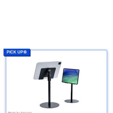
PICK UP⑥