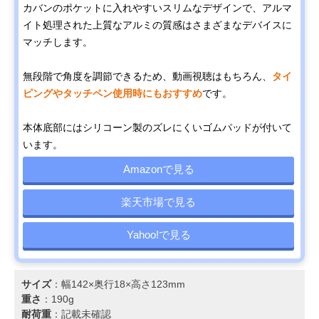
カバンのポケットに入れやすいスリムなデザインで、アルマ
イト処理された上質なアルミの質感はさまざまなデバイスに
マッチします。
無段階で角度を調節できるため、動画視聴はもちろん、
タイ
ピングやタッチペン使用時にもおすすめ
です。
本体底部にはシリコーン製のズレにくいゴムパッドが付いて
います。
Amazonで見る
楽天市場で見る
Yahoo!で見る
サイズ
：幅142×奥行18×高さ123mm
重さ
：190g
耐荷重
：記載未確認