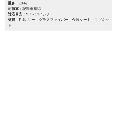
重さ
：184g
耐荷重
：記載未確認
対応目安
：9.7～13インチ
材質
：PUレザー、グラスファイバー、金属シート、マグネッ
ト