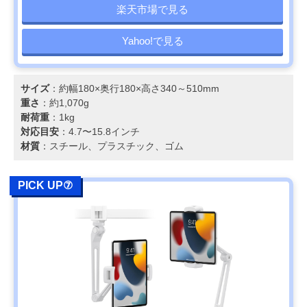
楽天市場で見る
Yahoo!で見る
サイズ
：約幅180×奥行180×高さ340～510mm
重さ
：約1,070g
耐荷重
：1kg
対応目安
：4.7〜15.8インチ
材質
：スチール、プラスチック、ゴム
PICK UP⑦