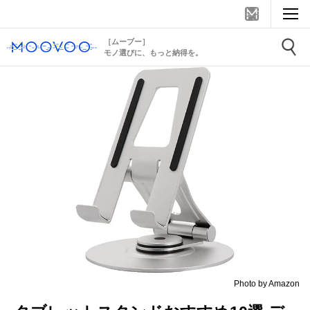
［ムーブー］
モノ選びに、もっと納得を。
Photo by Amazon