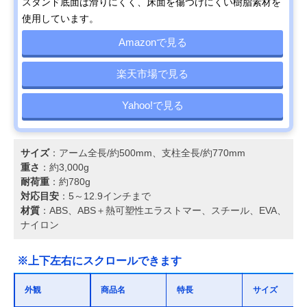
スタンド底面は滑りにくく、床面を傷つけにくい樹脂素材を
使用しています。
Amazonで見る
楽天市場で見る
Yahoo!で見る
サイズ
：アーム全長/約500mm、支柱全長/約770mm
重さ
：約3,000g
耐荷重
：約780g
対応目安
：5～12.9インチまで
材質
：ABS、ABS＋熱可塑性エラストマー、スチール、EVA、
ナイロン
※上下左右にスクロールできます
外観
商品名
特長
サイズ