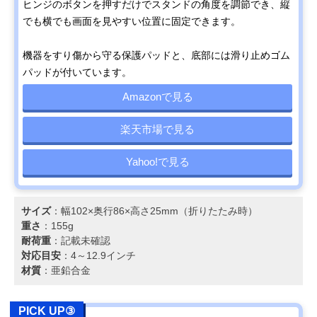
ヒンジのボタンを押すだけでスタンドの角度を調節でき、縦
でも横でも画面を見やすい位置に固定できます。
機器をすり傷から守る保護パッドと、底部には滑り止めゴム
パッドが付いています。
Amazonで見る
楽天市場で見る
Yahoo!で見る
サイズ
：幅102×奥行86×高さ25mm（折りたたみ時）
重さ
：155g
耐荷重
：記載未確認
対応目安
：4～12.9インチ
材質
：亜鉛合金
PICK UP③