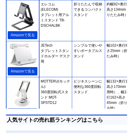
エレコム
折りたたんで収納
約幅92×奥行27.
(ELECOM)
できるコンパクト
高さ134mm（折
タブレット用アル
スタンド
りたたみ時）
ミスタンド TB-
DSCHALBK
Amazonで見る
JETech
シンプルで使いや
幅102×奥行86×
タブレットスタン
すいポータブルス
さ25mm（折り
ドホルダー デスク
タンド
たみ時）
用
Amazonで見る
MOTTERU(モッテ
ビジネスシーンに
幅132×奥行132
ル)
便利な360度回転
高さ170mm（使
360度回転式スタ
スタンド
用時）、幅132
ンド MOT-
行162×高さ
SPSTD12
45mm（折りた
み時）
Amazonで見る
人気サイトの売れ筋ランキングはこちら
サンワサプライ
視聴とタイピング
幅142×奥行18×
(Sanwa Supply)
に対応した2WAY
さ123mm