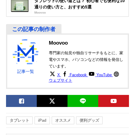
タブレットの使い道とは？ 初心者でも便利な10
ポールマウントス
スタンド
通りの使い方と、おすすめ5選
タンド タブレット
BMA-100TB
Moovoo
エレコム
場所を選ばずに設
アーム全長/約
Amazonで見る
(ELECOM)
置できる床置式ス
500mm、支柱全
タブレット用スタ
タンド
長/約770mm
ンド Zアーム型床
Moovoo
置スタンド TB-
DSZARMFBK
専門家の知見や独自リサーチをもとに、家
電やスマホ、パソコンなどの情報を発信し
ています。
記事一覧
X
Facebook
YouTube
ウェブサイト
タブレット
iPad
オススメ
便利グッズ