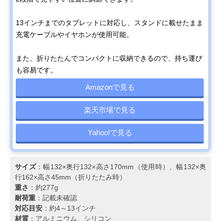
13インチまでのタブレットに対応し、スタンドに載せたまま
充電ケーブルやイヤホンが使用可能。
また、折りたたんでコンパクトに収納できるので、持ち運び
も容易です。
Amazonで見る
楽天市場で見る
Yahoo!で見る
サイズ
：幅132×奥行132×高さ170mm（使用時）、幅132×奥
行162×高さ45mm（折りたたみ時）
重さ
：約277g
耐荷重
：記載未確認
対応目安
：約4～13インチ
材質
：アルミニウム、シリコン