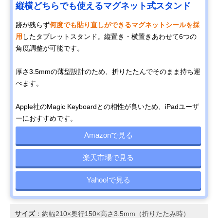
縦横どちらでも使えるマグネット式スタンド
跡が残らず
何度でも貼り直しができるマグネットシールを採
用
したタブレットスタンド。縦置き・横置きあわせて6つの
角度調整が可能です。
厚さ3.5mmの薄型設計のため、折りたたんでそのまま持ち運
べます。
Apple社のMagic Keyboardとの相性が良いため、iPadユーザ
ーにおすすめです。
Amazonで見る
楽天市場で見る
Yahoo!で見る
サイズ
：約幅210×奥行150×高さ3.5mm（折りたたみ時）