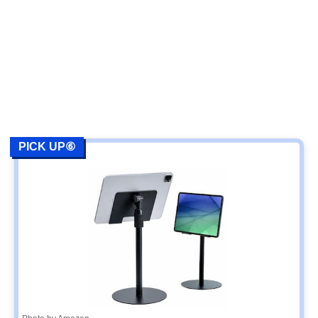
PICK UP⑥