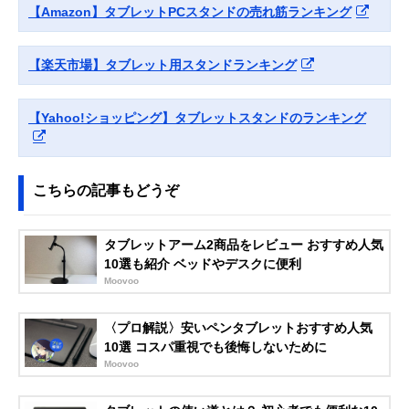
タブレット用アル
スタイル
【Amazon】タブレットPCスタンドの売れ筋ランキング
ミスタンド PDA-
STN35S
Amazonで見る
【楽天市場】タブレット用スタンドランキング
MOFT
縦横どちらでも使
約幅210×奥行
Amazonで見る
Snap-On タブレッ
えるマグネット式
150×高さ
トスタンド
スタンド
3.5mm（折りた
【Yahoo!ショッピング】タブレットスタンドのランキング
み時）
イーサプライ
手元操作にすばや
約幅180×奥行
Amazonで見る
タブレットスタン
く切り替えられる
180×高さ340～
ド EEX-TABS08
置き型タイプ
510mm
こちらの記事もどうぞ
Twelve South
シーンにあわせて
幅140×奥行183
Amazonで見る
HoverBar Duo
2つの固定方法か
高さ445mm
タブレットアーム2商品をレビュー おすすめ人気
2nd Gen
ら選べる
10選も紹介 ベッドやデスクに便利
エレコム
寝ながらタブレッ
アーム長さ約
Amazonで見る
Moovoo
(ELECOM)
トを視聴できるア
860mm
Zアーム型タブレ
ームスタンド
ットスタンド
〈プロ解説〉安いペンタブレットおすすめ人気
TBWDSZARMBE
10選 コスパ重視でも後悔しないために
DBK
Moovoo
Bauhutte(バウヒ
丸パイプにも取り
アーム長さ
Amazonで見る
ュッテ)
付けられるアーム
820mm