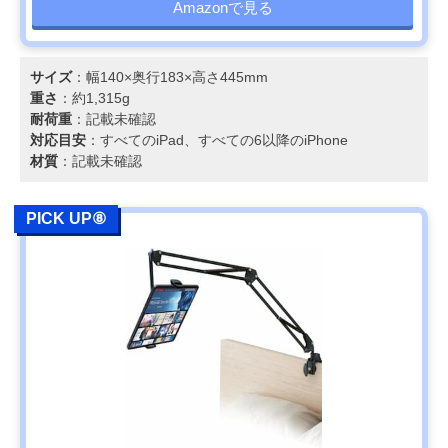
Amazonで見る
サイズ
：幅140×奥行183×高さ445mm
重さ
：約1,315g
耐荷重
：記載未確認
対応目安
：すべてのiPad、すべての6以降のiPhone
材質
：記載未確認
PICK UP⑧