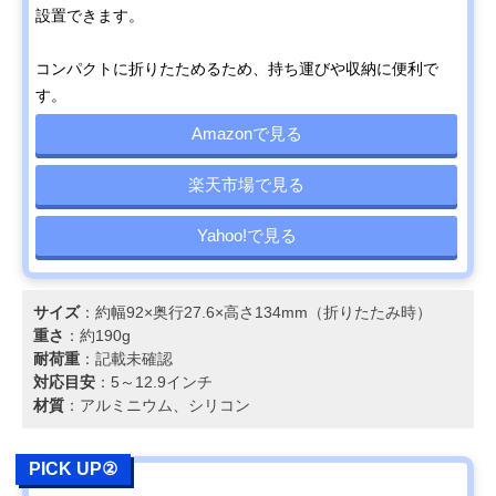
設置できます。
コンパクトに折りたためるため、持ち運びや収納に便利で
す。
Amazonで見る
楽天市場で見る
Yahoo!で見る
サイズ
：約幅92×奥行27.6×高さ134mm（折りたたみ時）
重さ
：約190g
耐荷重
：記載未確認
対応目安
：5～12.9インチ
材質
：アルミニウム、シリコン
PICK UP②