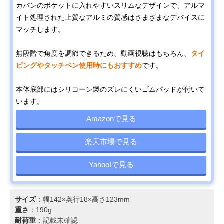
カバンのポケットに入れやすいスリムなデザインで、アルマ
イト処理された上質なアルミの質感はさまざまなデバイスに
マッチします。
無段階で角度を調節できるため、動画視聴はもちろん、
タイ
ピングやタッチペン使用時にもおすすめ
です。
本体底部にはシリコーン製のズレにくいゴムパッドが付いて
います。
Amazonで見る
楽天市場で見る
Yahoo!で見る
サイズ
：幅142×奥行18×高さ123mm
重さ
：190g
耐荷重
：記載未確認