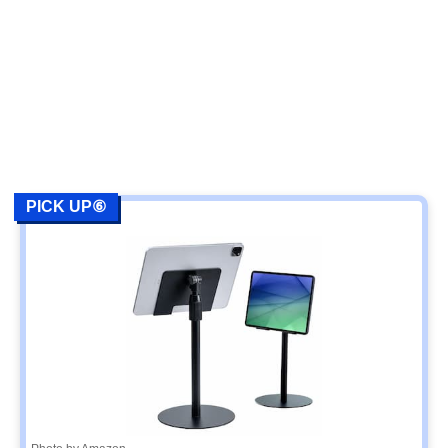
PICK UP⑥