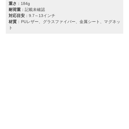
重さ
：184g
耐荷重
：記載未確認
対応目安
：9.7～13インチ
材質
：PUレザー、グラスファイバー、金属シート、マグネッ
ト