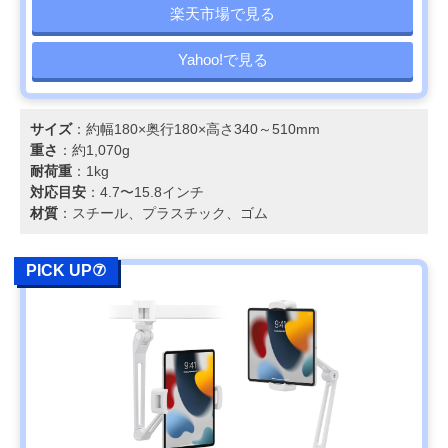
楽天市場で見る
Yahoo!で見る
サイズ
：約幅180×奥行180×高さ340～510mm
重さ
：約1,070g
耐荷重
：1kg
対応目安
：4.7〜15.8インチ
材質
：スチール、プラスチック、ゴム
PICK UP⑦