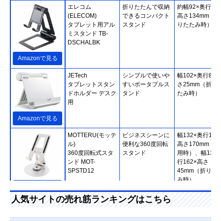
エレコム
折りたたんで収納
約幅92×奥行27.
(ELECOM)
できるコンパクト
高さ134mm（折
タブレット用アル
スタンド
りたたみ時）
ミスタンド TB-
DSCHALBK
Amazonで見る
JETech
シンプルで使いや
幅102×奥行86×
タブレットスタン
すいポータブルス
さ25mm（折り
ドホルダー デスク
タンド
たみ時）
用
Amazonで見る
MOTTERU(モッテ
ビジネスシーンに
幅132×奥行132
ル)
便利な360度回転
高さ170mm（使
360度回転式スタ
スタンド
用時）、幅132
ンド MOT-
行162×高さ
SPSTD12
45mm（折りた
み時）
Amazonで見る
人気サイトの売れ筋ランキングはこちら
サンワサプライ
視聴とタイピング
幅142×奥行18×
(Sanwa Supply)
に対応した2WAY
さ123mm