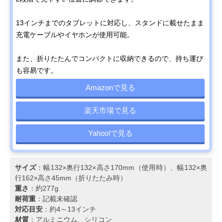
13インチまでのタブレットに対応し、スタンドに載せたまま
充電ケーブルやイヤホンが使用可能。
また、折りたたんでコンパクトに収納できるので、持ち運び
も容易です。
Amazonで見る
楽天市場で見る
Yahoo!で見る
サイズ
：幅132×奥行132×高さ170mm（使用時）、幅132×奥
行162×高さ45mm（折りたたみ時）
重さ
：約277g
耐荷重
：記載未確認
対応目安
：約4～13インチ
材質
：アルミニウム、シリコン