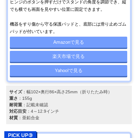
ヒンジのボタンを押すだけでスタンドの角度を調節でき、縦
でも横でも画面を見やすい位置に固定できます。
機器をすり傷から守る保護パッドと、底部には滑り止めゴム
パッドが付いています。
Amazonで見る
楽天市場で見る
Yahoo!で見る
サイズ
：幅102×奥行86×高さ25mm（折りたたみ時）
重さ
：155g
耐荷重
：記載未確認
対応目安
：4～12.9インチ
材質
：亜鉛合金
PICK UP③