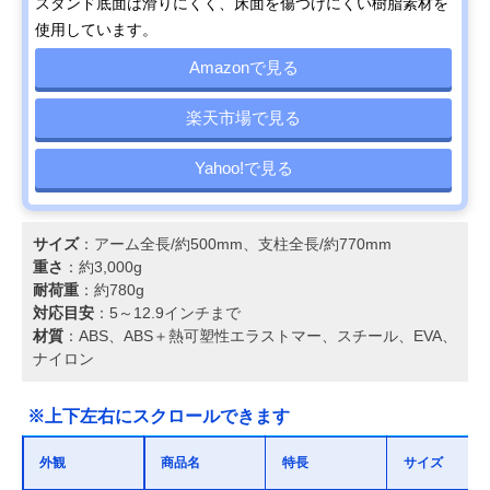
スタンド底面は滑りにくく、床面を傷つけにくい樹脂素材を
使用しています。
Amazonで見る
楽天市場で見る
Yahoo!で見る
サイズ
：アーム全長/約500mm、支柱全長/約770mm
重さ
：約3,000g
耐荷重
：約780g
対応目安
：5～12.9インチまで
材質
：ABS、ABS＋熱可塑性エラストマー、スチール、EVA、
ナイロン
※上下左右にスクロールできます
外観
商品名
特長
サイズ