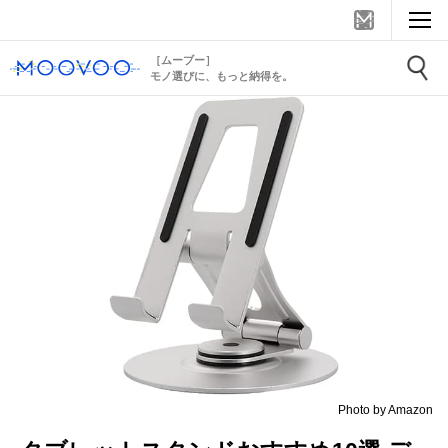
［ムーブー］
モノ選びに、もっと納得を。
Photo by Amazon