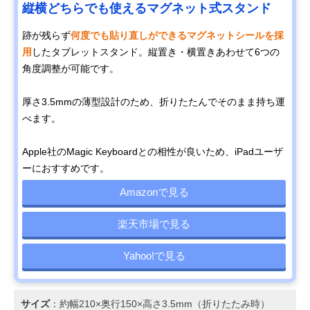
縦横どちらでも使えるマグネット式スタンド
跡が残らず
何度でも貼り直しができるマグネットシールを採
用
したタブレットスタンド。縦置き・横置きあわせて6つの
角度調整が可能です。
厚さ3.5mmの薄型設計のため、折りたたんでそのまま持ち運
べます。
Apple社のMagic Keyboardとの相性が良いため、iPadユーザ
ーにおすすめです。
Amazonで見る
楽天市場で見る
Yahoo!で見る
サイズ
：約幅210×奥行150×高さ3.5mm（折りたたみ時）