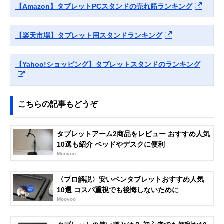
タブレット用アル
スタイル
【Amazon】タブレットPCスタンドの売れ筋ランキング
ミスタンド PDA-
STN35S
Amazonで見る
【楽天市場】タブレット用スタンドランキング
MOFT
縦横どちらでも使
約幅210×奥行
Amazonで見る
Snap-On タブレッ
えるマグネット式
150×高さ
トスタンド
スタンド
3.5mm（折りた
【Yahoo!ショッピング】タブレットスタンドのランキング
み時）
イーサプライ
手元操作にすばや
約幅180×奥行
Amazonで見る
タブレットスタン
く切り替えられる
180×高さ340～
ド EEX-TABS08
置き型タイプ
510mm
こちらの記事もどうぞ
Twelve South
シーンにあわせて
幅140×奥行183
Amazonで見る
HoverBar Duo
2つの固定方法か
高さ445mm
タブレットアーム2商品をレビュー おすすめ人気
2nd Gen
ら選べる
10選も紹介 ベッドやデスクに便利
エレコム
寝ながらタブレッ
アーム長さ約
Amazonで見る
Moovoo
(ELECOM)
トを視聴できるア
860mm
Zアーム型タブレ
ームスタンド
ットスタンド
〈プロ解説〉安いペンタブレットおすすめ人気
TBWDSZARMBE
10選 コスパ重視でも後悔しないために
DBK
Moovoo
Bauhutte(バウヒ
丸パイプにも取り
アーム長さ
Amazonで見る
ュッテ)
付けられるアーム
820mm