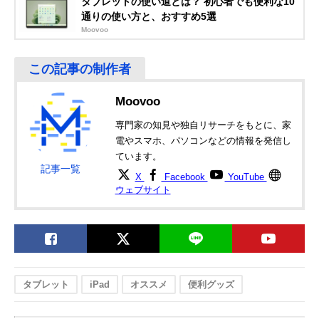
タブレットの使い道とは？ 初心者でも便利な10
ポールマウントス
スタンド
通りの使い方と、おすすめ5選
タンド タブレット
BMA-100TB
Moovoo
エレコム
場所を選ばずに設
アーム全長/約
Amazonで見る
(ELECOM)
置できる床置式ス
500mm、支柱全
タブレット用スタ
タンド
長/約770mm
ンド Zアーム型床
Moovoo
置スタンド TB-
DSZARMFBK
専門家の知見や独自リサーチをもとに、家
電やスマホ、パソコンなどの情報を発信し
ています。
記事一覧
X
Facebook
YouTube
ウェブサイト
タブレット
iPad
オススメ
便利グッズ