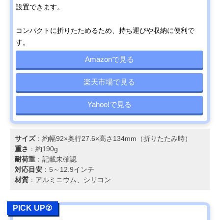
設置できます。
コンパクトに折りたためるため、持ち運びや収納に便利で
す。
Amazonで見る
楽天市場で見る
Yahoo!で見る
サイズ
：約幅92×奥行27.6×高さ134mm（折りたたみ時）
重さ
：約190g
耐荷重
：記載未確認
対応目安
：5～12.9インチ
材質
：アルミニウム、シリコン
PICK UP②