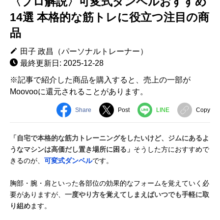
〈プロ解説〉可変式ダンベルおすすめ
14選 本格的な筋トレに役立つ注目の商
品
田子 政昌（パーソナルトレーナー）
最終更新日: 2025-12-28
※記事で紹介した商品を購入すると、売上の一部が
Moovooに還元されることがあります。
Share
Post
LINE
Copy
「自宅で本格的な筋力トレーニングをしたいけど、ジムにあるよ
うなマシンは高価だし置き場所に困る」
そうした方におすすめで
きるのが、
可変式ダンベル
です。
胸部・腕・肩といった各部位の効果的なフォームを覚えていく必
要がありますが、
一度やり方を覚えてしまえばいつでも手軽に取
り組め
ます。