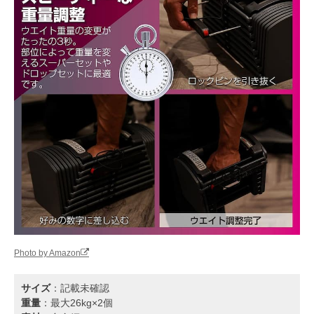
Photo by Amazon
サイズ
：記載未確認
重量
：最大26kg×2個