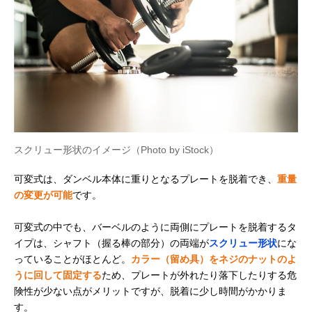
スクリュー形状のイメージ（Photo by iStock）
可変式は、ダンベル本体に重りとなるプレートを脱着でき、
重量
の変更が可能
です。
可変式の中でも、バーベルのように両側にプレートを脱着するタ
イプは、シャフト（握る棒の部分）の両端が
スクリュー形状
にな
っていることがほとんど。
カラー（留め具）をネジのナットのよ
うに回して固定する
ため、プレートが外れたり落下したりする危
険性が少ない点がメリットですが、脱着に少し時間がかかりま
す。