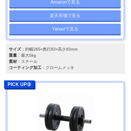
Amazonで見る
楽天市場で見る
Yahoo!で見る
サイズ
：約幅265×奥行83×高さ83mm
重量
：最大5kg
素材
：スチール
コーティング加工
：クロームメッキ
PICK UP②