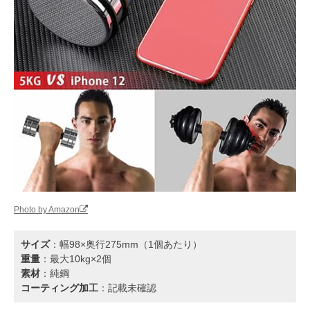
Photo by Amazon
サイズ
：幅98×奥行275mm（1個あたり）
重量
：最大10kg×2個
素材
：純鋼
コーティング加工
：記載未確認