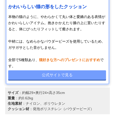
かわいらしい猫の形をしたクッション
本物の猫のように、やわらかくて丸い体と愛嬌のある表情が
かわいらしいアイテム。抱きかかえたり膝の上に置いたりす
ると、体にぴったりフィットして癒されます。
中材には、なめらかなパウダービーズを使用しているため、
ガサガサとした音がしません。
全部で5種類あり、
猫好きな方へのプレゼントにおすすめ
で
す。
公式サイトで見る
サイズ
：約幅29×奥行24×高さ35cm
重量
：約0.62kg
生地素材
：ナイロン、ポリウレタン
クッション材
：発泡ポリスチレン（パウダービーズ）