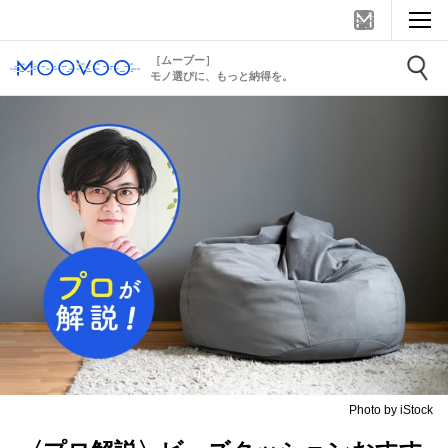
［ムーブー］
モノ選びに、もっと納得を。
Photo by iStock