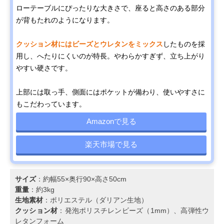
ローテーブルにぴったりな大きさで、座ると高さのある部分
が背もたれのようになります。
クッション材にはビーズとウレタンをミックス
したものを採
用し、へたりにくいのが特長。やわらかすぎず、立ち上がり
やすい硬さです。
上部には取っ手、側面にはポケットが備わり、使いやすさに
もこだわっています。
Amazonで見る
楽天市場で見る
サイズ
：約幅55×奥行90×高さ50cm
重量
：約3kg
生地素材
：ポリエステル（ダリアン生地）
クッション材
：発泡ポリスチレンビーズ（1mm）、高弾性ウ
レタンフォーム