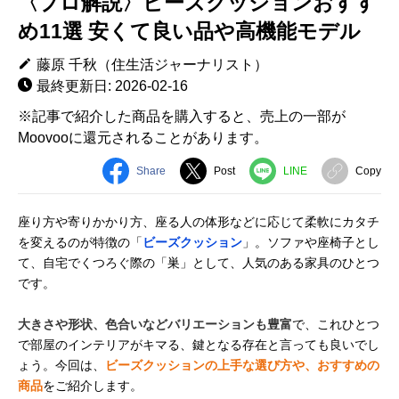
〈プロ解説〉ビーズクッションおすす
め11選 安くて良い品や高機能モデル
藤原 千秋（住生活ジャーナリスト）
最終更新日: 2026-02-16
※記事で紹介した商品を購入すると、売上の一部が
Moovooに還元されることがあります。
Share
Post
LINE
Copy
座り方や寄りかかり方、座る人の体形などに応じて柔軟にカタチ
を変えるのが特徴の「
ビーズクッション
」。ソファや座椅子とし
て、自宅でくつろぐ際の「巣」として、人気のある家具のひとつ
です。
大きさや形状、色合いなどバリエーションも豊富
で、これひとつ
で部屋のインテリアがキマる、鍵となる存在と言っても良いでし
ょう。今回は、
ビーズクッションの上手な選び方や、おすすめの
商品
をご紹介します。