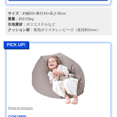
サイズ
：約幅55×奥行43×高さ30cm
重量
：約0.53kg
生地素材
：ポリエステルなど
クッション材
：発泡ポリスチレンビーズ（直径約3mm）
PICK UP!
Photo by Amazon
‎GOKUMIN