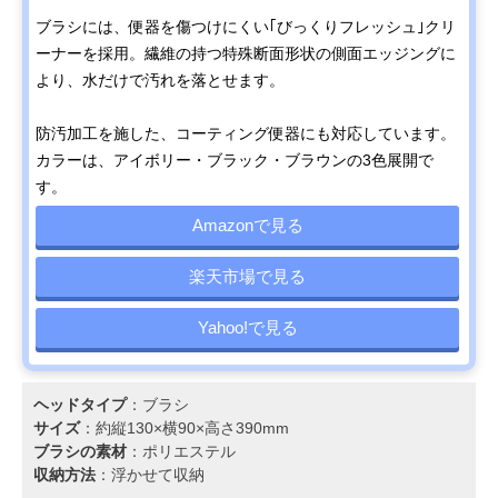
ブラシには、便器を傷つけにくい｢びっくりフレッシュ｣クリ
ーナーを採用。繊維の持つ特殊断面形状の側面エッジングに
より、水だけで汚れを落とせます。
防汚加工を施した、コーティング便器にも対応しています。
カラーは、アイボリー・ブラック・ブラウンの3色展開で
す。
Amazonで見る
楽天市場で見る
Yahoo!で見る
ヘッドタイプ
：ブラシ
サイズ
：約縦130×横90×高さ390mm
ブラシの素材
：ポリエステル
収納方法
：浮かせて収納