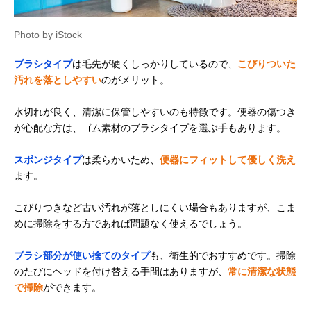
Photo by iStock
ブラシタイプ
は毛先が硬くしっかりしているので、
こびりついた
汚れを落としやすい
のがメリット。
水切れが良く、清潔に保管しやすいのも特徴です。便器の傷つき
が心配な方は、ゴム素材のブラシタイプを選ぶ手もあります。
スポンジタイプ
は柔らかいため、
便器にフィットして優しく洗え
ます。
こびりつきなど古い汚れが落としにくい場合もありますが、こま
めに掃除をする方であれば問題なく使えるでしょう。
ブラシ部分が使い捨てのタイプ
も、衛生的でおすすめです。掃除
のたびにヘッドを付け替える手間はありますが、
常に清潔な状態
で掃除
ができます。