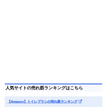
Amazonで見る
アイセン フッ素ガ
磨くたびにフッ素
スポンジ
ード トイレミニ-
の膜でコーティン
TF902-42902
グ
Amazonで見る
ヨコズナクリエー
マグネット内蔵で
ブラシ
ション フロート
ブラシを浮かせて
クリーナー＆ブラ
収納
シ 4979508
Amazonで見る
レック(LEC) 激落
ブラシは汚れたら
スポンジ
Amazonで見る
ち ワンタッチ交換
スペアと交換
トイレクリーナー
人気サイトの売れ筋ランキングはこちら
研磨タイプ
B00169
オーエ トイレブラ
かがまずに掃除で
ブラシ
Amazonで見る
【Amazon】トイレブラシの売れ筋ランキング
シ ロングケース付
きる長い柄が特長