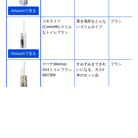
Amazonで見る
コモライフ
置き場所をとらな
ブラシ
(Comolife) スリム
いスリムタイプ
なトイレブラシ
Amazonで見る
マーナ(Marna)
すみずみまできれ
ブラシ
2in1トイレブラシ
いになる、大小2
W078W
本のセット品
Amazonで見る
‎Tidy(ティディ) プ
シンプルでスタイ
ブラシ
ラタワ フォートイ
リッシュなデザイ
レ コンパクト CL-
ン
665-521