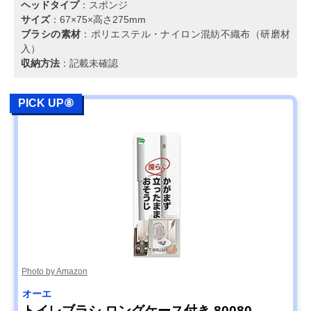
ヘッドタイプ
：スポンジ
サイズ
：67×75×高さ275mm
ブラシの素材
：ポリエステル・ナイロン混紡不織布（研磨材
入）
収納方法
：記載未確認
PICK UP⑧
Photo by Amazon
オーエ
トイレブラシ ロングケース付き 80080