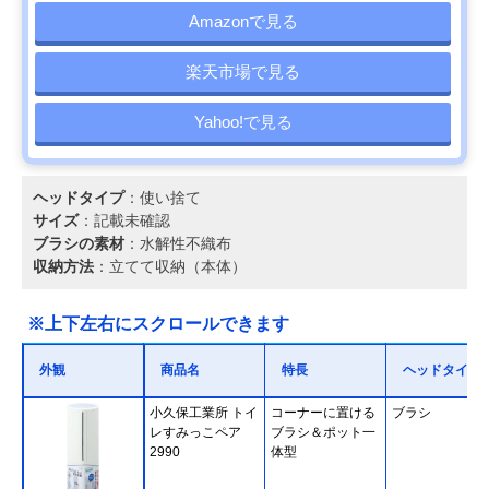
Amazonで見る
楽天市場で見る
Yahoo!で見る
ヘッドタイプ
：使い捨て
サイズ
：記載未確認
ブラシの素材
：水解性不織布
収納方法
：立てて収納（本体）
※上下左右にスクロールできます
外観
商品名
特長
ヘッドタイプ
小久保工業所 トイ
コーナーに置ける
ブラシ
レすみっこペア
ブラシ＆ポット一
2990
体型