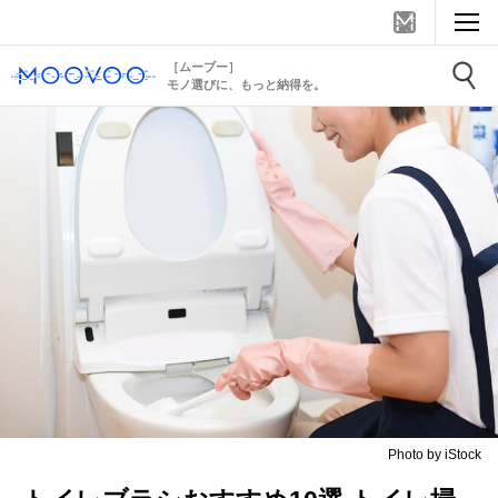
［ムーブー］
モノ選びに、もっと納得を。
Photo by iStock