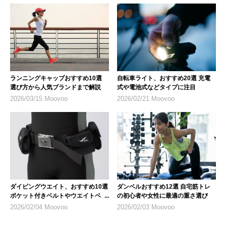
ランニングキャップおすすめ10選
自転車ライト、おすすめ20選 充電
選び方から人気ブランドまで解説
式や電池式などタイプに注目
2026/03/15 Moovoo
2026/02/21 Moovoo
ダイビングウエイト、おすすめ10選
ダンベルおすすめ12選 自宅筋トレ
ポケット付きベルトやウエイトベス
の初心者や女性に最適の重さ選び
トを紹介
2026/02/04 Moovoo
2026/02/03 Moovoo