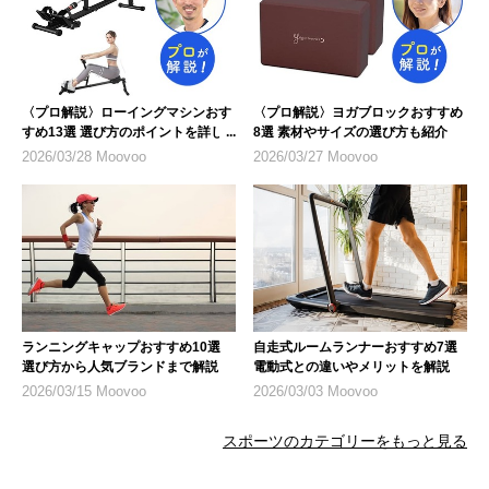
〈プロ解説〉ローイングマシンおす
〈プロ解説〉ヨガブロックおすすめ
すめ13選 選び方のポイントを詳し
8選 素材やサイズの選び方も紹介
く紹介
2026/03/28 Moovoo
2026/03/27 Moovoo
ランニングキャップおすすめ10選
自走式ルームランナーおすすめ7選
選び方から人気ブランドまで解説
電動式との違いやメリットを解説
2026/03/15 Moovoo
2026/03/03 Moovoo
スポーツのカテゴリーをもっと見る