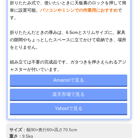
折りたたみ式で、使いたいときに天板裏のロックを押して簡
単に設置可能。
パソコンやミシンでの作業用におすすめ
で
す。
折りたたんだときの厚みは、6.5cmとスリムサイズに。家具
の隙間やちょっとしたスペースに立てかけて収納でき、場所
をとりません。
組み立ては不要の完成品です。ガタつきを押さえられるアジ
ャスターが付いています。
Amazonで見る
楽天市場で見る
Yahoo!で見る
サイズ
：幅90×奥行60×高さ70.5cm
重さ
：9.5kg