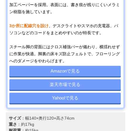
加工ペーパーを採用。表面には、書き痕が残りにくいメラミ
ン樹脂を施しています。
3か所に配線穴を設け
、デスクライトやスマホの充電器、パ
ソコンなどのコードをまとめやすいのが特長です。
スチール脚の背面にはクロス補強バーが備わり、横揺れせず
に作業が快適。脚裏の床キズ防止フェルトで、フローリング
へのダメージをやわらげます。
Amazonで見る
楽天市場で見る
Yahoo!で見る
サイズ
：幅140×奥行120×高さ74cm
重さ
：約17kg
耐荷重
：約15kg