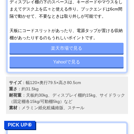
ディスプレイ棚の下のスペースは、キーボードやマウスをし
まえてデスク上を広々と使える作り。ブックエンドは6cm間
隔で動かせて、不要なときは取り外しが可能です。
天板にコードスリットがあったり、電源タップが置ける収納
棚があったりするのもうれしいポイントです。
楽天市場で見る
Yahoo!で見る
サイズ
：幅120×奥行79.5×高さ80.5cm
重さ
：約31.5kg
耐荷重
：天板約30kg、ディスプレイ棚約15kg、サイドラック
（固定棚各15kg/可動棚5kg）など
素材
：メラミン紙化粧繊維版、スチール
PICK UP⑥