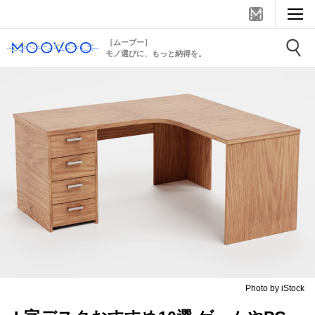
［ムーブー］
モノ選びに、もっと納得を。
Photo by iStock