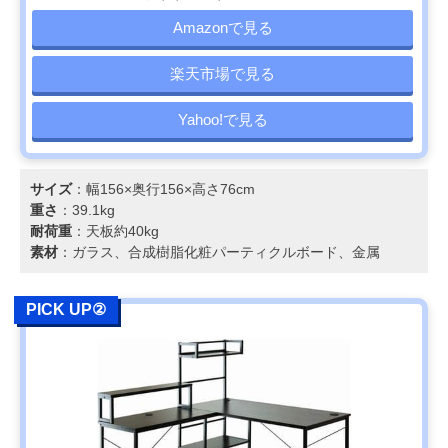
Amazonで見る
楽天市場で見る
Yahoo!で見る
サイズ
：幅156×奥行156×高さ76cm
重さ
：39.1kg
耐荷重
：天板約40kg
素材
：ガラス、合成樹脂化粧パーティクルボード、金属
PICK UP②