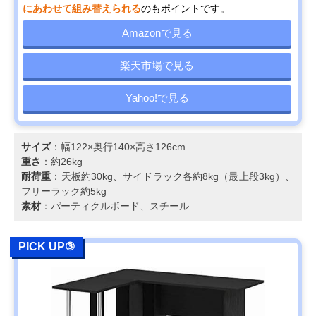
にあわせて組み替えられる
のもポイントです。
Amazonで見る
楽天市場で見る
Yahoo!で見る
サイズ
：幅122×奥行140×高さ126cm
重さ
：約26kg
耐荷重
：天板約30kg、サイドラック各約8kg（最上段3kg）、
フリーラック約5kg
素材
：パーティクルボード、スチール
PICK UP③