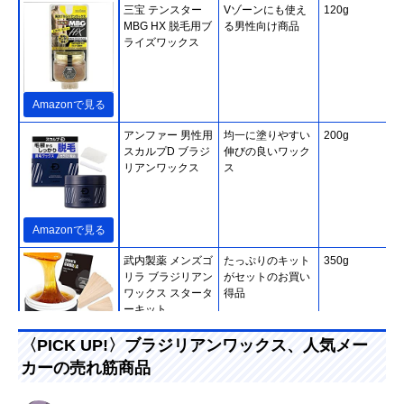
三宝 テンスター
Vゾーンにも使え
120g
MBG HX 脱毛用ブ
る男性向け商品
ライズワックス
Amazonで見る
アンファー 男性用
均一に塗りやすい
200g
スカルプD ブラジ
伸びの良いワック
リアンワックス
ス
Amazonで見る
武内製薬 メンズゴ
たっぷりのキット
350g
リラ ブラジリアン
がセットのお買い
ワックス スタータ
得品
ーキット
〈PICK UP!〉ブラジリアンワックス、人気メー
Amazonで見る
カーの売れ筋商品
MENS NULL ブラ
日本人男性の剛毛
250g
ジリアンワックス
にも対応する粘度