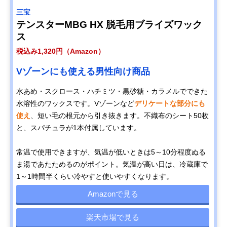
サボテンノーズワ
ト
三宝
ックス プラス リ
テンスターMBG HX 脱毛用ブライズワック
ピートセット
ス
税込み1,320円（Amazon）
Vゾーンにも使える男性向け商品
水あめ・スクロース・ハチミツ・黒砂糖・カラメルでできた
水溶性のワックスです。Vゾーンなど
デリケートな部分にも
使え
、短い毛の根元から引き抜きます。不織布のシート50枚
と、スパチュラが1本付属しています。
常温で使用できますが、気温が低いときは5～10分程度ぬる
ま湯であたためるのがポイント。気温が高い日は、冷蔵庫で
1～1時間半くらい冷やすと使いやすくなります。
Amazonで見る
楽天市場で見る