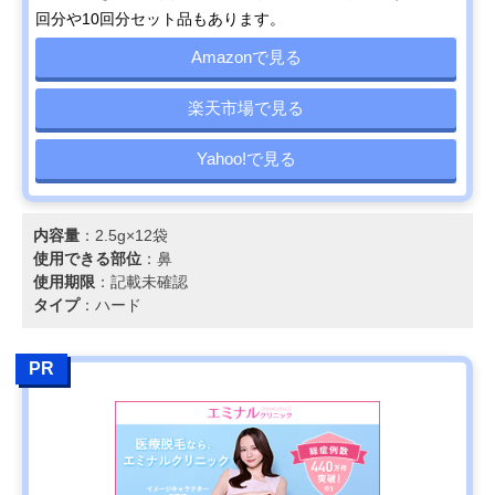
回分や10回分セット品もあります。
Amazonで見る
楽天市場で見る
Yahoo!で見る
内容量
：2.5g×12袋
使用できる部位
：鼻
使用期限
：記載未確認
タイプ
：ハード
PR