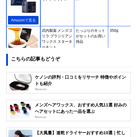
Amazonで見る
武内製薬 メンズゴ
たっぷりのキット
350g
リラ ブラジリアン
がセットのお買い
ワックス スタータ
得品
ーキット
こちらの記事もどうぞ
Amazonで見る
MENS NULL ブラ
日本人男性の剛毛
250g
ケノンの評判・口コミをリサーチ 特徴やポイン
ジリアンワックス
にも対応する粘度
トも紹介
コンプリートセッ
Moovoo
ト
メンズヘアワックス、おすすめ人気11選 好みの
Amazonで見る
ヘアセットにあった一品を選ぶ
クラシエホームプ
スパチュラに付け
140g
Moovoo
ロダクツ エピラッ
やすいチューブタ
ト 脱毛エステ ハ
イプ
ニーワックス脱毛
【大風量】速乾ドライヤーおすすめ10選｜忙し