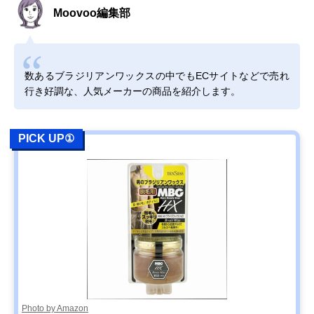
コンプリートセッ
Moovoo編集部
ト
Amazonで見る
数あるブラジリアンワックスの中でもECサイトなどで売れ
クラシエホームプ
スパチュラに付け
140g
行き好調な、人気メーカーの商品を紹介します。
ロダクツ エピラッ
やすいチューブタ
ト 脱毛エステ ハ
イプ
ニーワックス脱毛
PICK UP①
Amazonで見る
武内製薬 REPICA
やさしく広がるコ
400g
Amazonで見る
アイブロー・フェ
コナッツの香り
イシャル用ハード
ワックス
ゴッソ(GOSSO)
手軽に身だしなみ
3回分
Amazonで見る
ブラジリアンワッ
を整えよう！
クス鼻毛脱毛3回
分キット
トリコインダスト
リピーター向きの
2.5g×12袋
Amazonで見る
Photo by Amazon
リーズ アイビル
鼻毛用12回分セッ