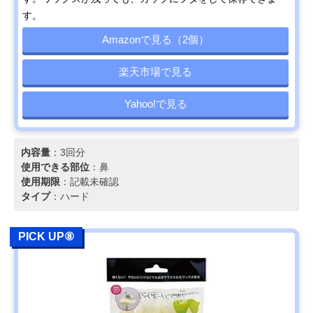
す。
Amazonで見る（2個）
楽天市場で見る
Yahoo!で見る
内容量
：3回分
使用できる部位
：鼻
使用期限
：記載未確認
タイプ
：ハード
PICK UP⑧