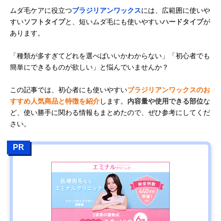
ムダ毛ケアに役立つ
ブラジリアンワックス
には、広範囲に使いや
すい
ソフトタイプ
と、短いムダ毛にも使いやすい
ハードタイプ
が
あります。
「種類が多すぎてどれを選べばいいかわからない」「初心者でも
簡単にできるものが欲しい」と悩んでいませんか？
この記事では、初心者にも使いやすい
ブラジリアンワックスのお
すすめ人気商品と特徴を紹介
します。
内容量や使用できる部位
な
ど、使い勝手に関わる情報もまとめたので、ぜひ参考にしてくだ
さい。
PR