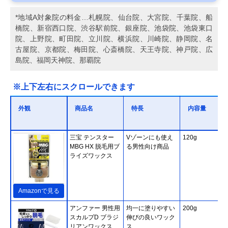
*地域A対象院の料金…札幌院、仙台院、大宮院、千葉院、船
橋院、新宿西口院、渋谷駅前院、銀座院、池袋院、池袋東口
院、上野院、町田院、立川院、横浜院、川崎院、静岡院、名
古屋院、京都院、梅田院、心斎橋院、天王寺院、神戸院、広
島院、福岡天神院、那覇院
※上下左右にスクロールできます
外観
商品名
特長
内容量
三宝 テンスター
Vゾーンにも使え
120g
MBG HX 脱毛用ブ
る男性向け商品
ライズワックス
Amazonで見る
アンファー 男性用
均一に塗りやすい
200g
スカルプD ブラジ
伸びの良いワック
リアンワックス
ス