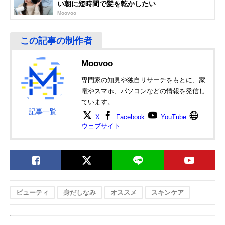
い朝に短時間で髪を乾かしたい
Moovoo
Amazonで見る
武内製薬 REPICA
やさしく広がるコ
400g
Amazonで見る
アイブロー・フェ
コナッツの香り
イシャル用ハード
ワックス
Moovoo
ゴッソ(GOSSO)
手軽に身だしなみ
3回分
Amazonで見る
専門家の知見や独自リサーチをもとに、家
ブラジリアンワッ
を整えよう！
電やスマホ、パソコンなどの情報を発信し
クス鼻毛脱毛3回
ています。
分キット
記事一覧
X
Facebook
YouTube
トリコインダスト
リピーター向きの
2.5g×12袋
Amazonで見る
ウェブサイト
リーズ アイビル
鼻毛用12回分セッ
サボテンノーズワ
ト
ックス プラス リ
ピートセット
ビューティ
身だしなみ
オススメ
スキンケア