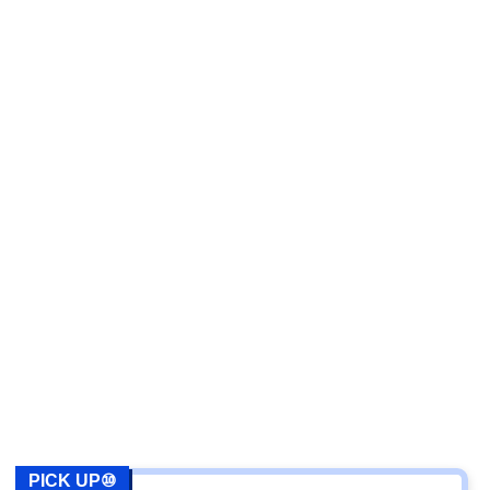
PICK UP⑩