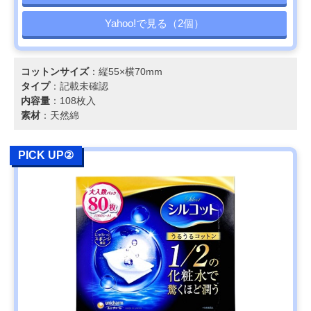
Yahoo!で見る（2個）
コットンサイズ
：縦55×横70mm
タイプ
：記載未確認
内容量
：108枚入
素材
：天然綿
PICK UP②