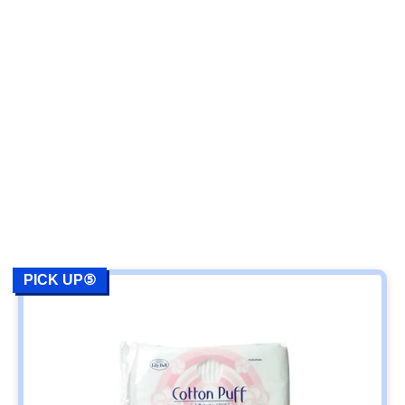
PICK UP⑤