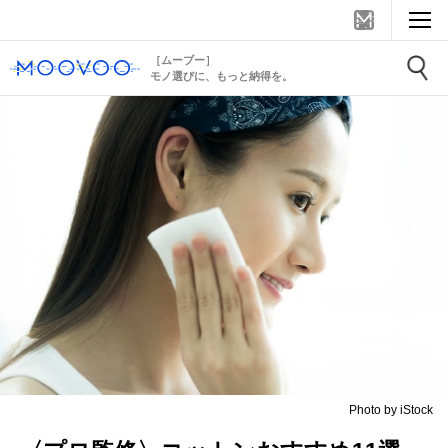
［ムーブー］
モノ選びに、もっと納得を。
Photo by iStock