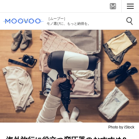
［ムーブー］
モノ選びに、もっと納得を。
Photo by iStock