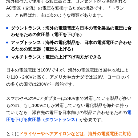
海外旅行先で使用する変圧器とは、コンセントから供給される
AC電源（交流）の電圧を変換するための機器です。「トラン
ス」とも呼ばれ、主に次のような種類があります。
ダウントランス：海外の電源電圧を日本の電化製品の電圧に合
わせるための変圧器（電圧を下げる）
アップトランス：海外の電化製品を、日本の電源電圧に合わせ
るための変圧器（電圧を上げる）
マルチトランス：電圧の上げ下げ両方ができる
日本の電源電圧は100Vですが、海外の電源電圧は国や地域によ
り110～240Vと高く、
アメリカやカナダでは120V
、
ヨーロッパ
の多くの国では230V
が一般的です。
スマホやPCのACアダプターは240Vまで対応している製品が多い
ものの、もし100Vにしか対応していない電化製品を海外に持っ
ていくなら、滞在先の電圧を日本向けの製品に合わせるための
電
圧を下げる変圧器（ダウントランス）
が必要です。
とくに
ドライヤーやヘアアイロンなどは、海外の電源電圧に対応