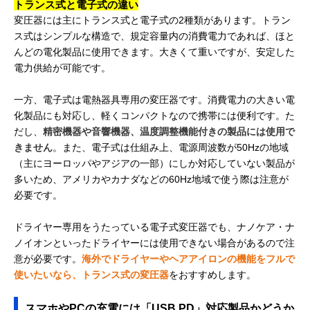
トランス式と電子式の違い
変圧器には主にトランス式と電子式の2種類があります。トラン
ス式はシンプルな構造で、規定容量内の消費電力であれば、ほと
んどの電化製品に使用できます。大きくて重いですが、安定した
電力供給が可能です。
一方、電子式は電熱器具専用の変圧器です。消費電力の大きい電
化製品にも対応し、軽くコンパクトなので携帯には便利です。た
だし、
精密機器や音響機器、温度調整機能付きの製品には使用で
きません
。また、電子式は仕組み上、電源周波数が50Hzの地域
（主にヨーロッパやアジアの一部）にしか対応していない製品が
多いため、アメリカやカナダなどの60Hz地域で使う際は注意が
必要です。
ドライヤー専用をうたっている電子式変圧器でも、ナノケア・ナ
ノイオンといったドライヤーには使用できない場合があるので注
意が必要です。
海外でドライヤーやヘアアイロンの機能をフルで
使いたいなら、トランス式の変圧器
をおすすめします。
スマホやPCの充電には「USB PD」対応製品かどうか