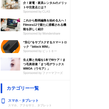
介！家電・家具レンタルのメリッ
トや注意点とは？
Sponsored by CLAS
これから動画編集を始める人へ！
Filmora12で新たに搭載される機
能を詳しく紹介
Sponsored by Wondershare
“安心”をサブスクするスマートロ
ック「bitlock MINI」
Sponsored by ビットキー
ル数
電源
防水・防じん性
生え際と先端を1本でWケア！ま
能
つ毛美容液「まつ毛デラックス
WMOA（ウモア）」
Sponsored by ファーマフーズ
互）
単3形アルカリ
IP54
乾電池×3
カテゴリー一覧
スマホ・タブレット
スマホ、アクセサリ、タブレット