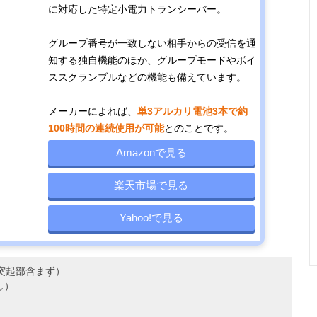
クリアした耐衝
高さ
ル82ch＋
に対応した特定小電力トランシーバー。
に強いボディ
100mm（突起
15ch）
部含まず）
グループ番号が一致しない相手からの受信を通
知する独自機能のほか、グループモードやボイ
ススクランブルなどの機能も備えています。
シーンにあわせ
幅55.8×奥行
約244g（リチ
97ch（デ
て3段階の出力
32.5×高さ
ウムイオン電
ル82ch＋
メーカーによれば、
単3アルカリ電池3本で約
切り替えが可能
95.8mm（突起
池、アンテナ含
15ch）
100時間の連続使用が可能
とのことです。
部含まず）
む）
Amazonで見る
ワイヤレス接続
幅50×奥行27×
約148g（付属
97ch（デ
楽天市場で見る
が可能な
高さ93mm（突
バッテリーパッ
ル82ch＋
luetooth対応
起部含まず）
ク装着時）
15ch）
Yahoo!で見る
モデル
m（突起部含まず）
し）