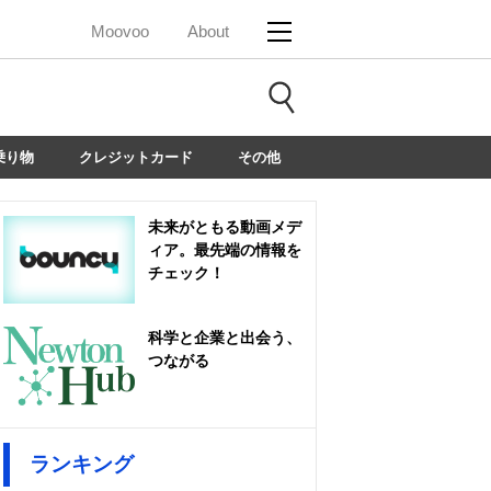
Moovoo
About
乗り物
クレジットカード
その他
未来がともる動画メデ
ィア。最先端の情報を
チェック！
科学と企業と出会う、
つながる
ランキング