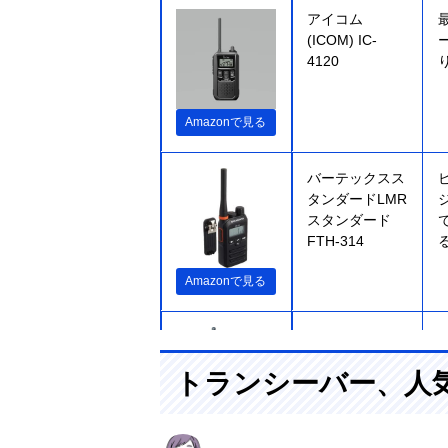
アイコム
(ICOM) IC-
4120
Amazonで見る
バーテックスス
タンダードLMR
スタンダード
FTH-314
Amazonで見る
八重洲無線
(Yaesumusen)
トランシーバー、人
スタンダード
ホライズン
SR40
Amazonで見る