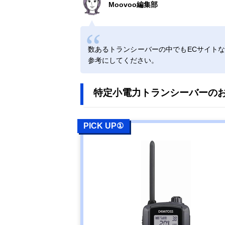
Moovoo編集部
アルインコ
Amazonで見る
(Alinco) 特定小
電力トランシー
数あるトランシーバーの中でもECサイト
バー ラペルト
参考にしてください。
ーク DJ-PX7
特定小電力トランシーバーのお
エフ・アール・
Amazonで見る
シー 特定小電
力トランシーバ
ー ET-20X
PICK UP①
八重洲無線
Amazonで見る
(Yaesumusen)
スタンダードホ
ライゾン
SR510
バーテックスス
Amazonで見る