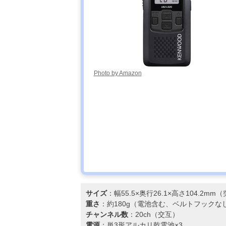
タンダードLMR
スタンダード
VXD30 増波モ
デル
アルインコ
Amazonで見る
(Alinco) ハンデ
Photo by Amazon
ィトランシーバ
ー DJ-
DPS70EKA
アイコム
Amazonで見る
(ICOM) IC-
DPR4 PLUS
B
サイズ
：幅55.5×奥行26.1×高さ104.2m
重さ
：約180g（電池含む、ベルトフックな
チャンネル数
：20ch（交互）
電源
：単3形アルカリ乾電池×3