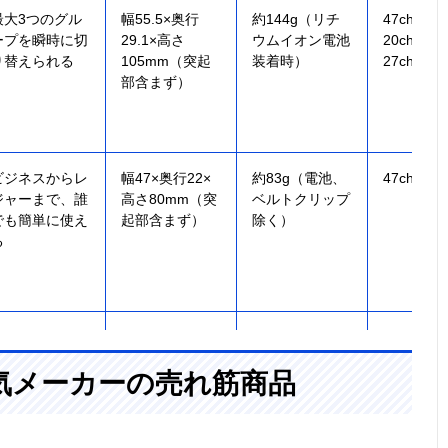
最大3つのグル
幅55.5×奥行
約144g（リチ
47ch（交
ープを瞬時に切
29.1×高さ
ウムイオン電池
20ch＋中
り替えられる
105mm（突起
装着時）
27ch）
部含まず）
ビジネスからレ
幅47×奥行22×
約83g（電池、
47ch
ジャーまで、誰
高さ80mm（突
ベルトクリップ
でも簡単に使え
起部含まず）
除く）
る
騒がしい現場で
幅56×奥行
約173g（単3電
20ch（交
も聞き取りやす
27.6×高さ
池含む）
気メーカーの売れ筋商品
い大音量設計
90.5mm（突起
部含まず）