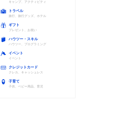
上空
電池
キャンプ、アクティビティ
トラベル
旅行、旅行グッズ、ホテル
ギフト
プレゼント、お祝い
ジタ
リチウムイオン
IP68
上空
電池
ハウツー・スキル
ハウツー、プログラミング
イベント
イベント
クレジットカード
ジタ
リチウムイオン
IP67/55/54
クレカ、キャッシュレス
上空
電池
子育て
子供、ベビー用品、育児