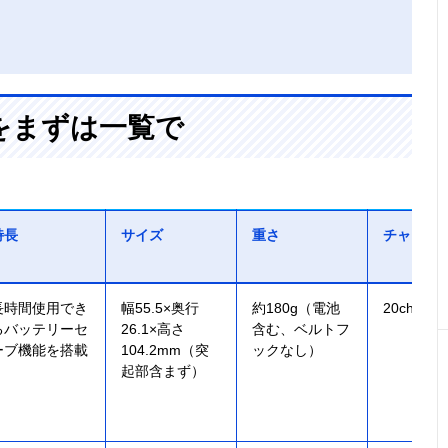
をまずは一覧で
特長
サイズ
重さ
チャンネ
長時間使用でき
幅55.5×奥行
約180g（電池
20ch（交
るバッテリーセ
26.1×高さ
含む、ベルトフ
ーブ機能を搭載
104.2mm（突
ックなし）
起部含まず）