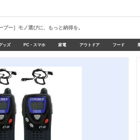
ーブー］
モノ選びに、もっと納得を。
グッズ
PC・スマホ
家電
アウトドア
フード