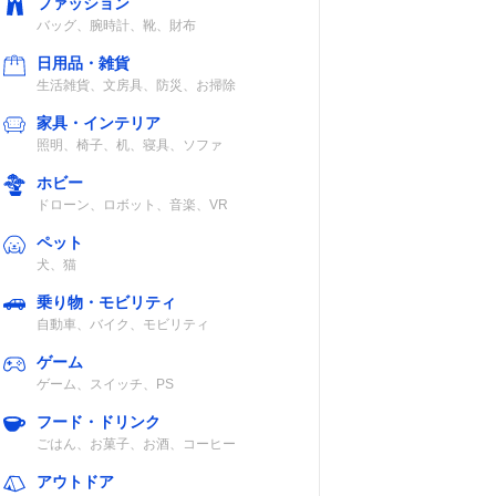
ファッション
バッグ、腕時計、靴、財布
互
内臓リチウムイ
×
日用品・雑貨
継
オン電池
生活雑貨、文房具、防災、お掃除
家具・インテリア
照明、椅子、机、寝具、ソファ
ホビー
単3形アルカリ
×
ドローン、ロボット、音楽、VR
電池×3、ニッカ
ペット
ド電池FBP-1
犬、猫
乗り物・モビリティ
自動車、バイク、モビリティ
ジタ
リチウムイオン
IP68
上空
電池、単3形ア
ゲーム
ルカリ電池×3
ゲーム、スイッチ、PS
フード・ドリンク
ごはん、お菓子、お酒、コーヒー
ジタ
リチウムイオン
IP67
アウトドア