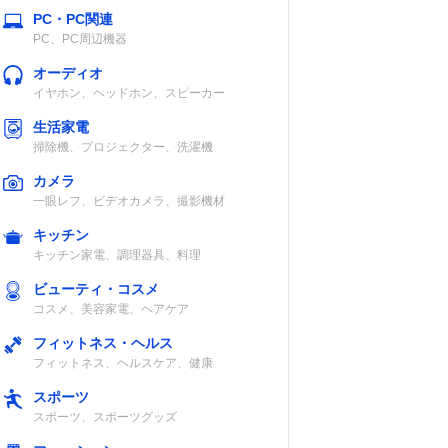
互
単3形アルカリ
IP54
PC・PC関連
継
乾電池×3または
PC、PC周辺機器
リチウムイオン
オーディオ
電池BP-258
イヤホン、ヘッドホン、スピーカー
生活家電
掃除機、プロジェクター、洗濯機
ニッケル水素バ
IP65/67
カメラ
ッテリーまたは
一眼レフ、ビデオカメラ、撮影機材
単3形アルカリ
キッチン
電池×1
キッチン家電、調理器具、料理
ビューティ・コスメ
コスメ、美容家電、ヘアケア
互）
リチウムイオン
IP57
フィットネス・ヘルス
電池パックまた
フィットネス、ヘルスケア、健康
は単3形アルカ
スポーツ
リ電池×3
スポーツ、スポーツグッズ