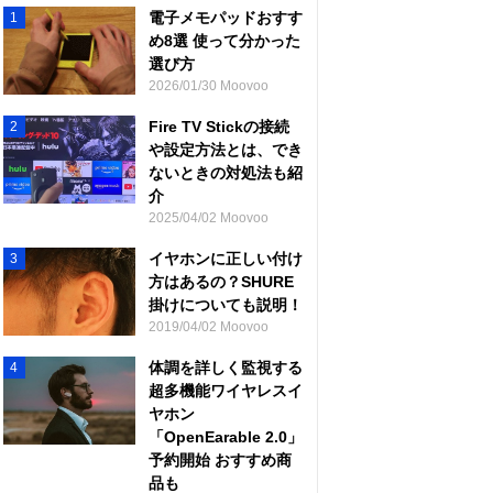
電子メモパッドおすす
1
め8選 使って分かった
選び方
2026/01/30 Moovoo
Fire TV Stickの接続
2
や設定方法とは、でき
ないときの対処法も紹
介
2025/04/02 Moovoo
イヤホンに正しい付け
3
方はあるの？SHURE
掛けについても説明！
2019/04/02 Moovoo
体調を詳しく監視する
4
超多機能ワイヤレスイ
ヤホン
「OpenEarable 2.0」
予約開始 おすすめ商
品も