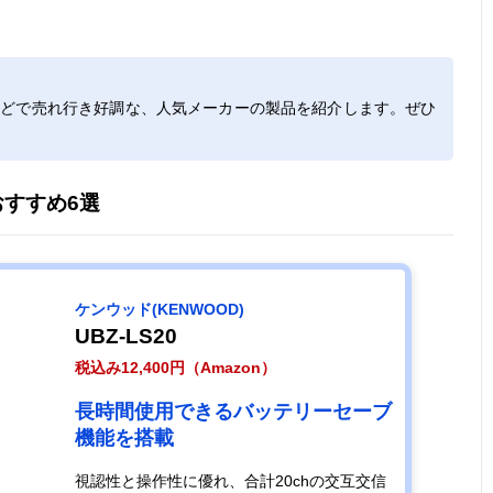
ピンマイク感覚
幅41.6×奥行
約50g（内臓バ
47ch（交
で使用できる小
17.2×高さ
ッテリー、クリ
20ch＋中
型トランシーバ
52.6mm（突起
ップ含む）
27ch）
などで売れ行き好調な、人気メーカーの製品を紹介します。ぜひ
ー
部含まず）
すすめ6選
届いたその日か
幅58×奥行28×
約180g（単3電
20ch
ら使えるリーズ
高さ
池含む）
ナブルな2台セ
103mm（突起
ット
部含まず）
ケンウッド(KENWOOD)
コンパクトなが
幅54×奥行
約185g（リチ
97ch（デ
UBZ-LS20
ら広い通信エリ
29.2×高さ
ウムイオン電
ル82ch＋
税込み12,400円（Amazon）
アをカバーでき
88mm（突起部
池、アンテナ、
15ch）
る
含まず）
アクセサリー含
長時間使用できるバッテリーセーブ
む）
機能を搭載
米軍MIL規格を
幅56×奥行31×
約260g
97ch（デ
視認性と操作性に優れ、合計20chの交互交信