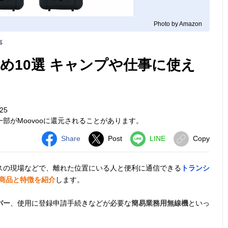
Photo by Amazon
事
め10選 キャンプや仕事に使え
25
部がMoovooに還元されることがあります。
Share
Post
LINE
Copy
スの現場などで、離れた位置にいる人と便利に通信できる
トランシ
の商品と特徴を紹介
します。
バー
、使用に登録申請手続きなどが必要な
簡易業務用無線機
といっ