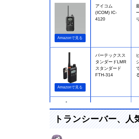
アイコム
(ICOM) IC-
4120
Amazonで見る
バーテックスス
タンダードLMR
スタンダード
FTH-314
Amazonで見る
八重洲無線
(Yaesumusen)
トランシーバー、人
スタンダード
ホライズン
SR40
Amazonで見る