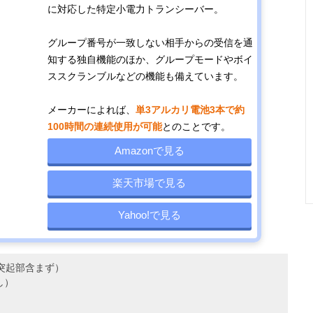
クリアした耐衝
高さ
ル82ch＋
に対応した特定小電力トランシーバー。
に強いボディ
100mm（突起
15ch）
部含まず）
グループ番号が一致しない相手からの受信を通
知する独自機能のほか、グループモードやボイ
ススクランブルなどの機能も備えています。
シーンにあわせ
幅55.8×奥行
約244g（リチ
97ch（デ
て3段階の出力
32.5×高さ
ウムイオン電
ル82ch＋
メーカーによれば、
単3アルカリ電池3本で約
切り替えが可能
95.8mm（突起
池、アンテナ含
15ch）
100時間の連続使用が可能
とのことです。
部含まず）
む）
Amazonで見る
ワイヤレス接続
幅50×奥行27×
約148g（付属
97ch（デ
楽天市場で見る
が可能な
高さ93mm（突
バッテリーパッ
ル82ch＋
luetooth対応
起部含まず）
ク装着時）
15ch）
Yahoo!で見る
モデル
m（突起部含まず）
し）