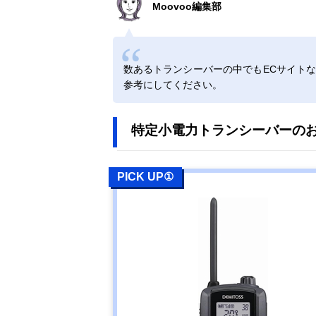
Moovoo編集部
アルインコ
Amazonで見る
(Alinco) 特定小
電力トランシー
数あるトランシーバーの中でもECサイト
バー ラペルト
参考にしてください。
ーク DJ-PX7
特定小電力トランシーバーのお
エフ・アール・
Amazonで見る
シー 特定小電
力トランシーバ
ー ET-20X
PICK UP①
八重洲無線
Amazonで見る
(Yaesumusen)
スタンダードホ
ライゾン
SR510
バーテックスス
Amazonで見る