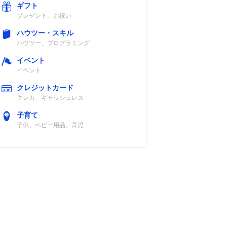
上空
電池
ギフト
プレゼント、お祝い
ハウツー・スキル
ハウツー、プログラミング
イベント
ジタ
リチウムイオン
IP68
イベント
上空
電池
クレジットカード
クレカ、キャッシュレス
子育て
子供、ベビー用品、育児
ジタ
リチウムイオン
IP67/55/54
上空
電池