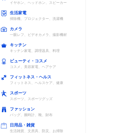
イヤホン、ヘッドホン、スピーカー
互
単3形アルカリ
IP54
継
乾電池×3または
生活家電
リチウムイオン
掃除機、プロジェクター、洗濯機
電池BP-258
カメラ
一眼レフ、ビデオカメラ、撮影機材
キッチン
キッチン家電、調理器具、料理
ニッケル水素バ
IP65/67
ッテリーまたは
ビューティ・コスメ
単3形アルカリ
コスメ、美容家電、ヘアケア
電池×1
フィットネス・ヘルス
フィットネス、ヘルスケア、健康
スポーツ
スポーツ、スポーツグッズ
互）
リチウムイオン
IP57
電池パックまた
ファッション
は単3形アルカ
バッグ、腕時計、靴、財布
リ電池×3
日用品・雑貨
生活雑貨、文房具、防災、お掃除