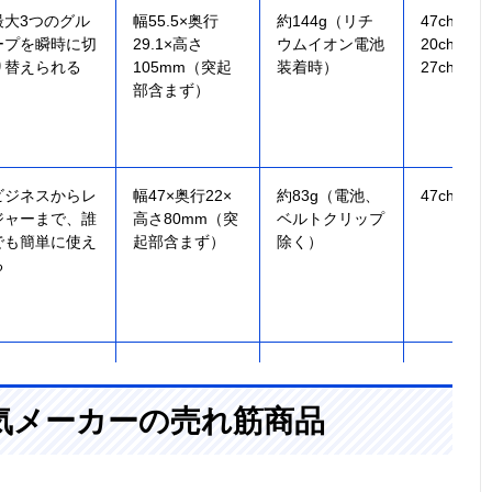
最大3つのグル
幅55.5×奥行
約144g（リチ
47ch（交
ープを瞬時に切
29.1×高さ
ウムイオン電池
20ch＋中
り替えられる
105mm（突起
装着時）
27ch）
部含まず）
ビジネスからレ
幅47×奥行22×
約83g（電池、
47ch
ジャーまで、誰
高さ80mm（突
ベルトクリップ
でも簡単に使え
起部含まず）
除く）
る
騒がしい現場で
幅56×奥行
約173g（単3電
20ch（交
も聞き取りやす
27.6×高さ
池含む）
気メーカーの売れ筋商品
い大音量設計
90.5mm（突起
部含まず）