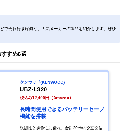
ピンマイク感覚
幅41.6×奥行
約50g（内臓バ
47ch（交
で使用できる小
17.2×高さ
ッテリー、クリ
20ch＋中
型トランシーバ
52.6mm（突起
ップ含む）
27ch）
などで売れ行き好調な、人気メーカーの製品を紹介します。ぜひ
ー
部含まず）
すすめ6選
届いたその日か
幅58×奥行28×
約180g（単3電
20ch
ら使えるリーズ
高さ
池含む）
ナブルな2台セ
103mm（突起
ット
部含まず）
ケンウッド(KENWOOD)
コンパクトなが
幅54×奥行
約185g（リチ
97ch（デ
UBZ-LS20
ら広い通信エリ
29.2×高さ
ウムイオン電
ル82ch＋
税込み12,400円（Amazon）
アをカバーでき
88mm（突起部
池、アンテナ、
15ch）
る
含まず）
アクセサリー含
長時間使用できるバッテリーセーブ
む）
機能を搭載
米軍MIL規格を
幅56×奥行31×
約260g
97ch（デ
視認性と操作性に優れ、合計20chの交互交信