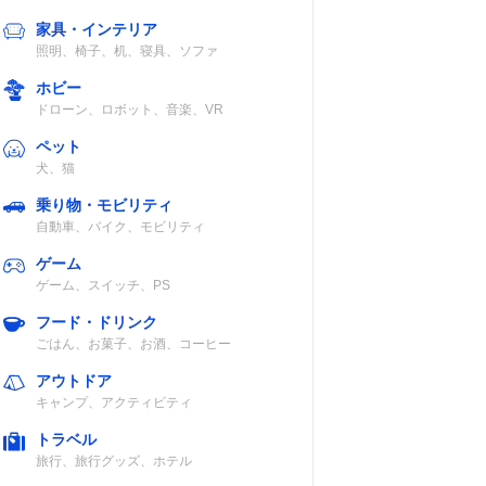
家具・インテリア
互
内臓リチウムイ
×
照明、椅子、机、寝具、ソファ
継
オン電池
ホビー
ドローン、ロボット、音楽、VR
ペット
犬、猫
単3形アルカリ
×
乗り物・モビリティ
電池×3、ニッカ
自動車、バイク、モビリティ
ド電池FBP-1
ゲーム
ゲーム、スイッチ、PS
フード・ドリンク
ジタ
リチウムイオン
IP68
ごはん、お菓子、お酒、コーヒー
上空
電池、単3形ア
ルカリ電池×3
アウトドア
キャンプ、アクティビティ
トラベル
旅行、旅行グッズ、ホテル
ジタ
リチウムイオン
IP67