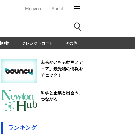
Moovoo
About
乗り物
クレジットカード
その他
未来がともる動画メデ
ィア。最先端の情報を
チェック！
科学と企業と出会う、
つながる
ランキング