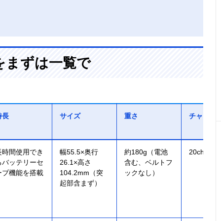
をまずは一覧で
特長
サイズ
重さ
チャンネ
長時間使用でき
幅55.5×奥行
約180g（電池
20ch（交
るバッテリーセ
26.1×高さ
含む、ベルトフ
ーブ機能を搭載
104.2mm（突
ックなし）
起部含まず）