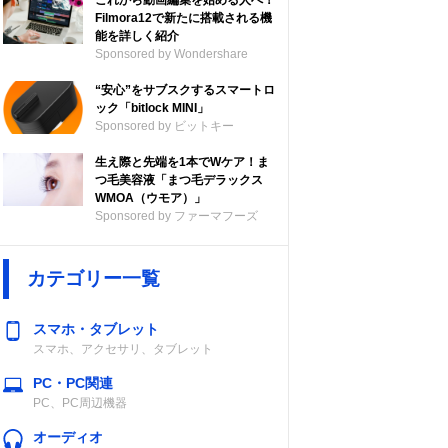
これから動画編集を始める人へ！
Filmora12で新たに搭載される機
能を詳しく紹介
Sponsored by Wondershare
“安心”をサブスクするスマートロ
ック「bitlock MINI」
Sponsored by ビットキー
生え際と先端を1本でWケア！ま
つ毛美容液「まつ毛デラックス
WMOA（ウモア）」
Sponsored by ファーマフーズ
ル数
電源
防水・防じん性
能
カテゴリー一覧
互）
単3形アルカリ
IP54
乾電池×3
スマホ・タブレット
スマホ、アクセサリ、タブレット
PC・PC関連
PC、PC周辺機器
オーディオ