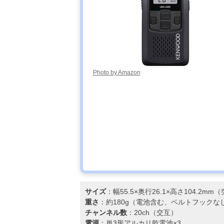
タンダードLMR
スタンダード
VXD30 増波モ
デル
アルインコ
Amazonで見る
(Alinco) ハンデ
Photo by Amazon
ィトランシーバ
ー DJ-
DPS70EKA
アイコム
Amazonで見る
(ICOM) IC-
DPR4 PLUS
B
サイズ
：幅55.5×奥行26.1×高さ104.2m
重さ
：約180g（電池含む、ベルトフックな
チャンネル数
：20ch（交互）
電源
：単3形アルカリ乾電池×3