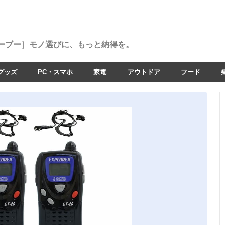
ーブー］
モノ選びに、もっと納得を。
グッズ
PC・スマホ
家電
アウトドア
フード