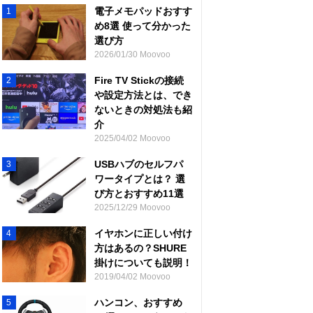
電子メモパッドおすす
1
め8選 使って分かった
選び方
2026/01/30 Moovoo
Fire TV Stickの接続
2
や設定方法とは、でき
ないときの対処法も紹
介
2025/04/02 Moovoo
USBハブのセルフパ
3
ワータイプとは？ 選
び方とおすすめ11選
2025/12/29 Moovoo
イヤホンに正しい付け
4
方はあるの？SHURE
掛けについても説明！
2019/04/02 Moovoo
ハンコン、おすすめ
5