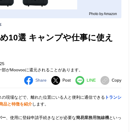
Photo by Amazon
事
め10選 キャンプや仕事に使え
25
部がMoovooに還元されることがあります。
Share
Post
LINE
Copy
スの現場などで、離れた位置にいる人と便利に通信できる
トランシ
の商品と特徴を紹介
します。
バー
、使用に登録申請手続きなどが必要な
簡易業務用無線機
といっ