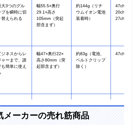
最大3つのグル
幅55.5×奥行
約144g（リチ
47ch（交
ープを瞬時に切
29.1×高さ
ウムイオン電池
20ch＋中
り替えられる
105mm（突起
装着時）
27ch）
部含まず）
ビジネスからレ
幅47×奥行22×
約83g（電池、
47ch
ジャーまで、誰
高さ80mm（突
ベルトクリップ
でも簡単に使え
起部含まず）
除く）
る
騒がしい現場で
幅56×奥行
約173g（単3電
20ch（交
も聞き取りやす
27.6×高さ
池含む）
気メーカーの売れ筋商品
い大音量設計
90.5mm（突起
部含まず）