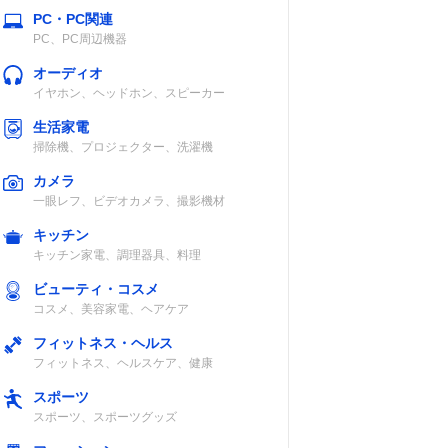
互
単3形アルカリ
IP54
PC・PC関連
継
乾電池×3または
PC、PC周辺機器
リチウムイオン
オーディオ
電池BP-258
イヤホン、ヘッドホン、スピーカー
生活家電
掃除機、プロジェクター、洗濯機
ニッケル水素バ
IP65/67
カメラ
ッテリーまたは
一眼レフ、ビデオカメラ、撮影機材
単3形アルカリ
キッチン
電池×1
キッチン家電、調理器具、料理
ビューティ・コスメ
コスメ、美容家電、ヘアケア
互）
リチウムイオン
IP57
フィットネス・ヘルス
電池パックまた
フィットネス、ヘルスケア、健康
は単3形アルカ
スポーツ
リ電池×3
スポーツ、スポーツグッズ