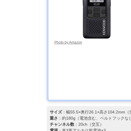
タンダードLMR
スタンダード
VXD30 増波モ
デル
アルインコ
Amazonで見る
(Alinco) ハンデ
Photo by Amazon
ィトランシーバ
ー DJ-
DPS70EKA
アイコム
Amazonで見る
(ICOM) IC-
DPR4 PLUS
B
サイズ
：幅55.5×奥行26.1×高さ104.2m
重さ
：約180g（電池含む、ベルトフックな
チャンネル数
：20ch（交互）
電源
：単3形アルカリ乾電池×3