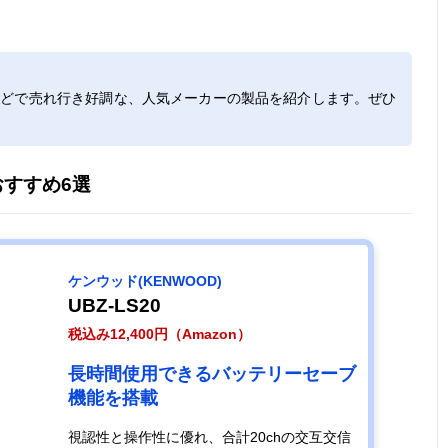
ピンマイク感覚
幅41.6×奥行
約50g（内臓バ
47ch（交
で使用できる小
17.2×高さ
ッテリー、クリ
20ch＋中
型トランシーバ
52.6mm（突起
ップ含む）
27ch）
などで売れ行き好調な、人気メーカーの製品を紹介します。ぜひ
ー
部含まず）
すすめ6選
届いたその日か
幅58×奥行28×
約180g（単3電
20ch
ら使えるリーズ
高さ
池含む）
ナブルな2台セ
103mm（突起
ット
部含まず）
ケンウッド(KENWOOD)
コンパクトなが
幅54×奥行
約185g（リチ
97ch（デ
UBZ-LS20
ら広い通信エリ
29.2×高さ
ウムイオン電
ル82ch＋
税込み12,400円（Amazon）
アをカバーでき
88mm（突起部
池、アンテナ、
15ch）
る
含まず）
アクセサリー含
長時間使用できるバッテリーセーブ
む）
機能を搭載
米軍MIL規格を
幅56×奥行31×
約260g
97ch（デ
視認性と操作性に優れ、合計20chの交互交信