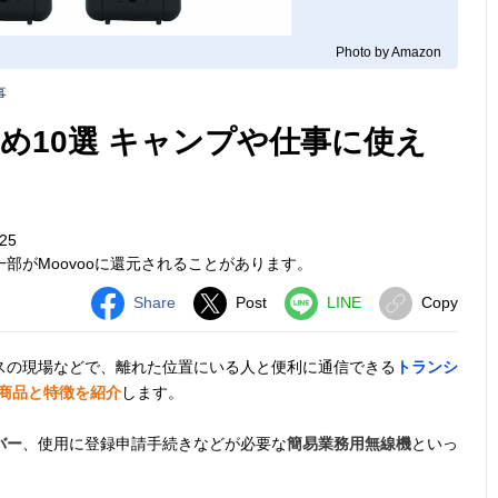
Photo by Amazon
事
め10選 キャンプや仕事に使え
25
部がMoovooに還元されることがあります。
Share
Post
LINE
Copy
スの現場などで、離れた位置にいる人と便利に通信できる
トランシ
の商品と特徴を紹介
します。
バー
、使用に登録申請手続きなどが必要な
簡易業務用無線機
といっ