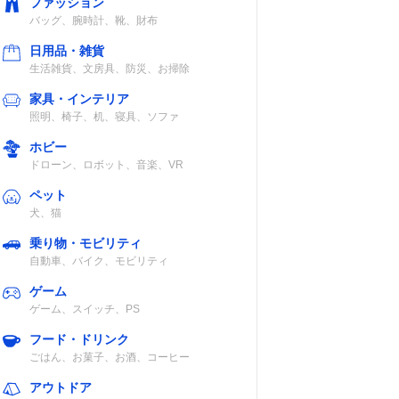
ファッション
バッグ、腕時計、靴、財布
互
内臓リチウムイ
×
日用品・雑貨
継
オン電池
生活雑貨、文房具、防災、お掃除
家具・インテリア
照明、椅子、机、寝具、ソファ
ホビー
単3形アルカリ
×
ドローン、ロボット、音楽、VR
電池×3、ニッカ
ペット
ド電池FBP-1
犬、猫
乗り物・モビリティ
自動車、バイク、モビリティ
ジタ
リチウムイオン
IP68
上空
電池、単3形ア
ゲーム
ルカリ電池×3
ゲーム、スイッチ、PS
フード・ドリンク
ごはん、お菓子、お酒、コーヒー
ジタ
リチウムイオン
IP67
アウトドア