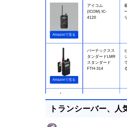
アイコム
(ICOM) IC-
4120
Amazonで見る
バーテックスス
タンダードLMR
スタンダード
FTH-314
Amazonで見る
八重洲無線
(Yaesumusen)
トランシーバー、人
スタンダード
ホライズン
SR40
Amazonで見る