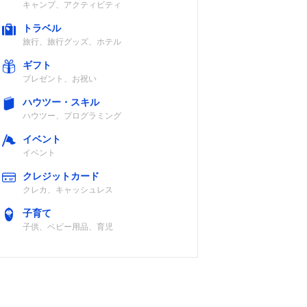
上空
電池
キャンプ、アクティビティ
トラベル
旅行、旅行グッズ、ホテル
ギフト
プレゼント、お祝い
ジタ
リチウムイオン
IP68
上空
電池
ハウツー・スキル
ハウツー、プログラミング
イベント
イベント
クレジットカード
ジタ
リチウムイオン
IP67/55/54
クレカ、キャッシュレス
上空
電池
子育て
子供、ベビー用品、育児