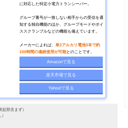
クリアした耐衝
高さ
ル82ch＋
に対応した特定小電力トランシーバー。
に強いボディ
100mm（突起
15ch）
部含まず）
グループ番号が一致しない相手からの受信を通
知する独自機能のほか、グループモードやボイ
ススクランブルなどの機能も備えています。
シーンにあわせ
幅55.8×奥行
約244g（リチ
97ch（デ
て3段階の出力
32.5×高さ
ウムイオン電
ル82ch＋
メーカーによれば、
単3アルカリ電池3本で約
切り替えが可能
95.8mm（突起
池、アンテナ含
15ch）
100時間の連続使用が可能
とのことです。
部含まず）
む）
Amazonで見る
ワイヤレス接続
幅50×奥行27×
約148g（付属
97ch（デ
楽天市場で見る
が可能な
高さ93mm（突
バッテリーパッ
ル82ch＋
luetooth対応
起部含まず）
ク装着時）
15ch）
Yahoo!で見る
モデル
m（突起部含まず）
し）