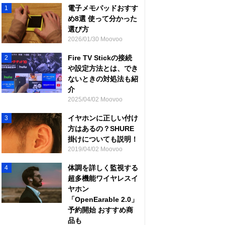
電子メモパッドおすす
1
め8選 使って分かった
選び方
2026/01/30 Moovoo
Fire TV Stickの接続
2
や設定方法とは、でき
ないときの対処法も紹
介
2025/04/02 Moovoo
イヤホンに正しい付け
3
方はあるの？SHURE
掛けについても説明！
2019/04/02 Moovoo
体調を詳しく監視する
4
超多機能ワイヤレスイ
ヤホン
「OpenEarable 2.0」
予約開始 おすすめ商
品も