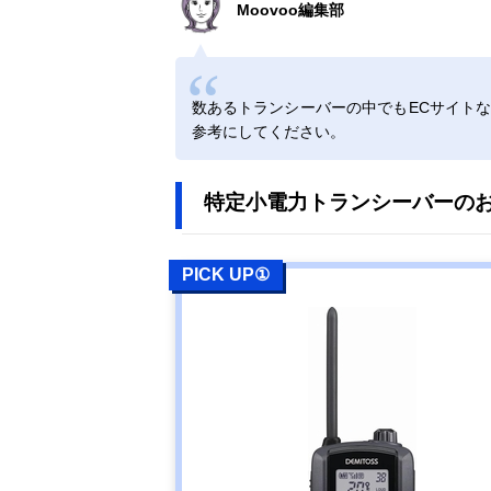
Moovoo編集部
アルインコ
Amazonで見る
(Alinco) 特定小
電力トランシー
数あるトランシーバーの中でもECサイト
バー ラペルト
参考にしてください。
ーク DJ-PX7
特定小電力トランシーバーのお
エフ・アール・
Amazonで見る
シー 特定小電
力トランシーバ
ー ET-20X
PICK UP①
八重洲無線
Amazonで見る
(Yaesumusen)
スタンダードホ
ライゾン
SR510
バーテックスス
Amazonで見る