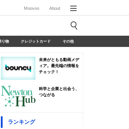
Moovoo
About
乗り物
クレジットカード
その他
未来がともる動画メデ
ィア。最先端の情報を
チェック！
科学と企業と出会う、
つながる
ランキング