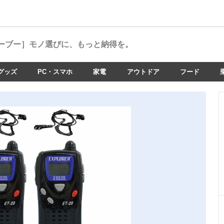
ーブー］
モノ選びに、もっと納得を。
グッズ
PC・スマホ
家電
アウトドア
フード