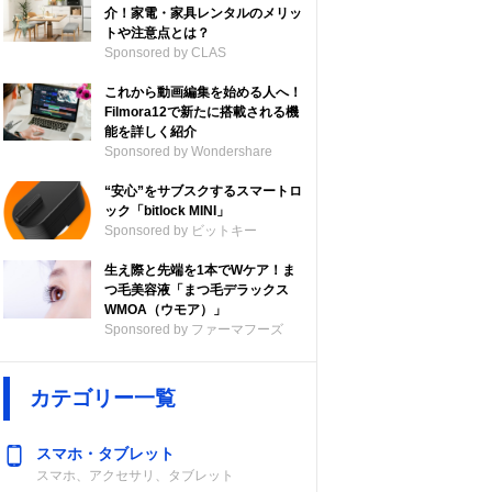
介！家電・家具レンタルのメリッ
トや注意点とは？
Sponsored by CLAS
これから動画編集を始める人へ！
Filmora12で新たに搭載される機
能を詳しく紹介
Sponsored by Wondershare
“安心”をサブスクするスマートロ
ック「bitlock MINI」
Sponsored by ビットキー
ル数
電源
防水・防じん性
生え際と先端を1本でWケア！ま
能
つ毛美容液「まつ毛デラックス
WMOA（ウモア）」
Sponsored by ファーマフーズ
互）
単3形アルカリ
IP54
乾電池×3
カテゴリー一覧
スマホ・タブレット
スマホ、アクセサリ、タブレット