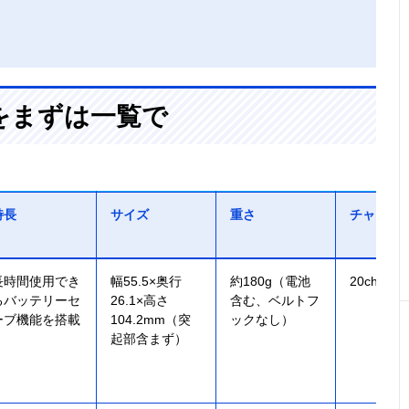
をまずは一覧で
特長
サイズ
重さ
チャンネ
長時間使用でき
幅55.5×奥行
約180g（電池
20ch（交
るバッテリーセ
26.1×高さ
含む、ベルトフ
ーブ機能を搭載
104.2mm（突
ックなし）
起部含まず）