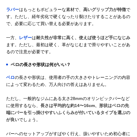
ラバー
はもっともポピュラーな素材で、
高いグリップ力が特徴
で
す。ただし、経年劣化で硬くなったり裂けたりすることがあるの
で、必要に応じて買い替える必要があります。
一方、
レザー
は
耐久性が非常に高く、使えば使うほど手になじみ
ます。ただし、最初は硬く、革がなじむまで滑りやすいことがあ
るので注意が必要です。
ベロの長さや形状は何がいい？
ベロ
の長さや形状は、使用者の手の大きさやトレーニングの内容
によって変わるため、万人向けの答えはありません。
ただし、一般的なジムにある太さ28mmのオリンピックバーなど
に使用するなら、
長さは平均的な約14〜16cm、形状はベロの先
端にバーを引っ掛けやすいふくらみが付いているタイプを選ぶの
が良い
でしょう。
バーへのセットアップがすばやく行え、扱いやすいため初心者に