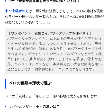
中〜上級者が高重量を扱うためのポイントは？
中〜上級者の方
は、
耐久性に注目
しましょう。ベロの素材が高耐
久ラバーや厚手のレザー製のもの、そしてベロの付け根の縫製が
頑丈なモデルが良いでしょう。
【ワンポイント：女性こそパワーグリップを使べき？】
パワーグリップというと、ムキムキの男性が使うギアという
イメージを持っている人も少なくありません。しかし、男性
と比べて握力が弱い傾向にある女性こそパワーグリップを使
うべきです。デッドリフトやラットプルダウンなどの引く種
目において、握力が先に疲れてしまうのを防ぎ、背中やお
尻、ハムストリングスなど、本来鍛えたい大きな筋肉を追い
込むことができ、効率的なトレーニングにつながります。
ベロの種類や形状で選ぶ
ベロの「素材」と「形状」は、使い心地に大きく影響します。
ラバーとレザー（革）の違いは？