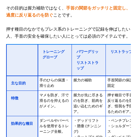
その目的は握力補助ではなく、
手首の関節をガッチリと固定し、
過度に反り返るのを防ぐ
ことです。
押す種目のなかでもプレス系のトレーニングで記録を伸ばしたい
人、手首の安全を確保したい人にとっては必須のアイテムです。
トレーニング
パワーグリッ
リストラップ
グローブ
プ
リストストラ
ップ
手のひらの保護・
握力の補助
手首関節の保護・
主な目的
滑り止め
固定
マメを防ぎ、汗で
握力が先に尽きる
押す種目で手首が
特徴
滑るのを抑えるの
のを防ぎ、筋肉を
反り返るのを防
がメイン。
追い込むためのギ
ぎ、怪我を予防す
ア。
るためのギア。
ダンベルやバーベ
・デッドリフト
・ベンチプレス
効果的な種目
ルを使用するトレ
・懸垂 (チンニン
・ショルダープレ
ーニング全般。
グ)
ス