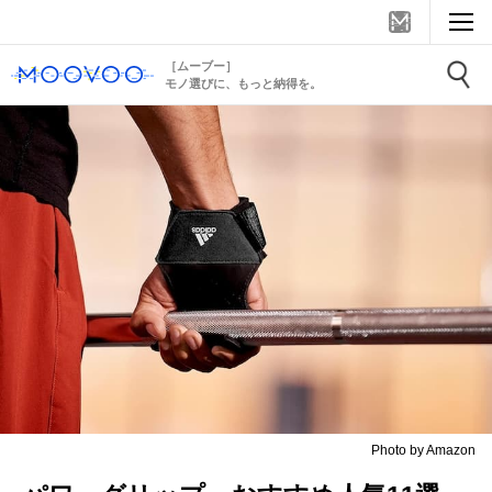
［ムーブー］
モノ選びに、もっと納得を。
Photo by Amazon