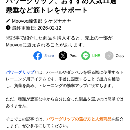
パワーグリップ、おすすめ人気11選
懸垂など筋トレをサポート
Moovoo編集部,タケダナオヤ
最終更新日: 2026-02-12
※記事で紹介した商品を購入すると、売上の一部が
Moovooに還元されることがあります。
Share
Post
LINE
Copy
パワーグリップ
とは、バーベルやダンベルを握る際に使用するト
レーニング用アイテムです。手首に固定することで
握力を補助
し、負荷を高め、トレーニングの効率アップ
に役立ちます。
ただ、種類が豊富な中から自分に合った製品を選ぶのは簡単では
ありません。
そこでこの記事では、
パワーグリップの選び方と人気商品
を紹介
します。ぜひ参考にしてください。