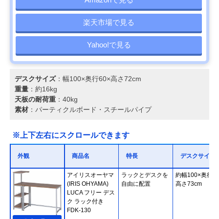
楽天市場で見る
Yahoo!で見る
デスクサイズ
：幅100×奥行60×高さ72cm
重量
：約16kg
天板の耐荷重
：40kg
素材
：パーティクルボード・スチールパイプ
※上下左右にスクロールできます
外観
商品名
特長
デスクサイズ
アイリスオーヤマ
ラックとデスクを
約幅100×奥行50
(IRIS OHYAMA)
自由に配置
高さ73cm
LUCA フリー デス
ク ラック付き
FDK-130