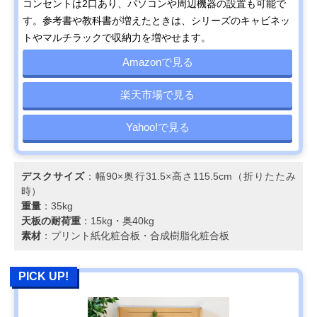
コンセントは2口あり、パソコンや周辺機器の設置も可能で
す。参考書や教科書が増えたときは、シリーズのキャビネッ
トやマルチラックで収納力を増やせます。
Amazonで見る
楽天市場で見る
Yahoo!で見る
デスクサイズ
：幅90×奥行31.5×高さ115.5cm（折りたたみ
時）
重量
：35kg
天板の耐荷重
：15kg・奥40kg
素材
：プリント紙化粧合板・合成樹脂化粧合板
PICK UP!