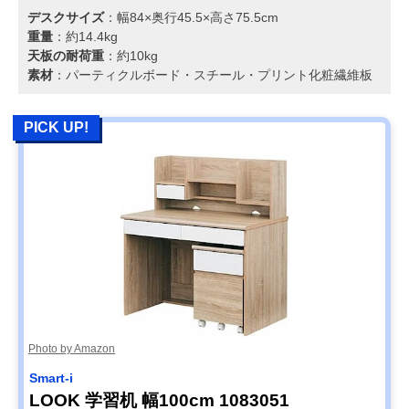
デスクサイズ
：幅84×奥行45.5×高さ75.5cm
重量
：約14.4kg
天板の耐荷重
：約10kg
素材
：パーティクルボード・スチール・プリント化粧繊維板
PICK UP!
Photo by Amazon
Smart-i
LOOK 学習机 幅100cm 1083051