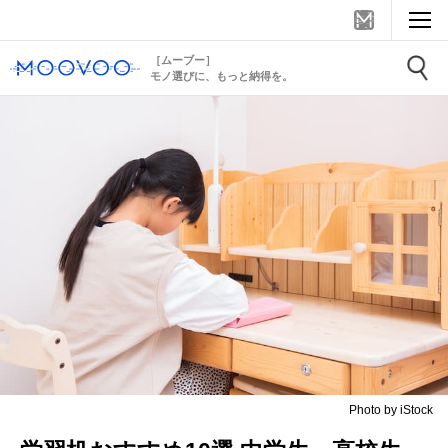
［ムーブー］
モノ選びに、もっと納得を。
Photo by iStock