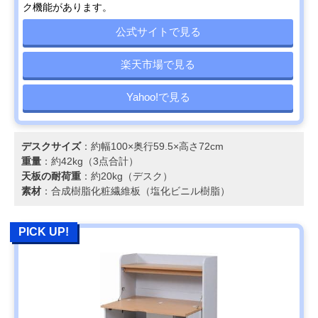
ク機能があります。
公式サイトで見る
楽天市場で見る
Yahoo!で見る
デスクサイズ
：約幅100×奥行59.5×高さ72cm
重量
：約42kg（3点合計）
天板の耐荷重
：約20kg（デスク）
素材
：合成樹脂化粧繊維板（塩化ビニル樹脂）
PICK UP!