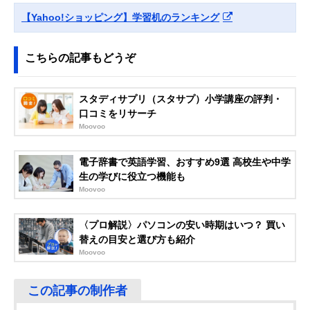
(IRIS OHYAMA) 学
れなデザイン
59.5×高さ72cm
【Yahoo!ショッピング】学習机のランキング
習机 カントリー調
こちらの記事もどうぞ
公式で見る
‎JKプラン ライテ
天板が折りたため
幅90×奥行31.5
Amazonで見る
スタディサプリ（スタサプ）小学講座の評判・
ィングデスク 薄型
るスリム型
さ115.5cm（折
口コミをリサーチ
FWD-0278
たたみ時）
Moovoo
山善(YAMAZEN)
ネジや工具不要の
幅84.5×奥行50
Amazonで見る
デスク 学習机
ジョイントデスク
さ120.5cm
KJD-8550
電子辞書で英語学習、おすすめ9選 高校生や中学
生の学びに役立つ機能も
コイズミファニテ
ナラ材を使った高
幅120×奥行60×
Amazonで見る
Moovoo
ック(koizumi
級感のあるデザイ
さ73cm
furnitech) BEENO
ン
120デスク BDD
〈プロ解説〉パソコンの安い時期はいつ？ 買い
VEGA
広めの天板とデス
幅100×奥行70×
替えの目安と選び方も紹介
Amazonで見る
CORPORATION
ク下収納が魅力
さ70.5cm
Moovoo
LOWYA 幅100 L字
型 収納棚 勉強机
ZKNZC
‎DORIS EVANS デ
飽きのこないシン
幅100×奥行60×