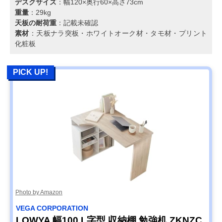
デスクサイズ
：幅120×奥行60×高さ73cm
重量
：29kg
天板の耐荷重
：記載未確認
素材
：天板ナラ突板・ホワイトオーク材・タモ材・プリント
化粧板
PICK UP!
Photo by Amazon
VEGA CORPORATION
LOWYA 幅100 L字型 収納棚 勉強机 ZKNZC