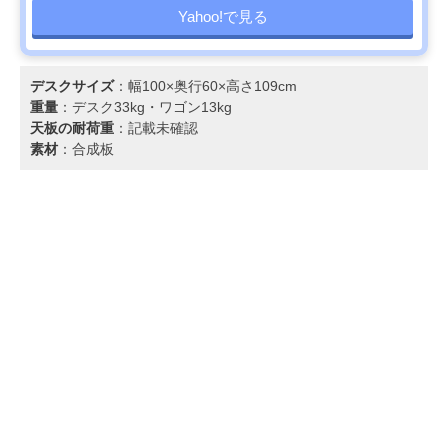
Yahoo!で見る
デスクサイズ
：幅100×奥行60×高さ109cm
重量
：デスク33kg・ワゴン13kg
天板の耐荷重
：記載未確認
素材
：合成板