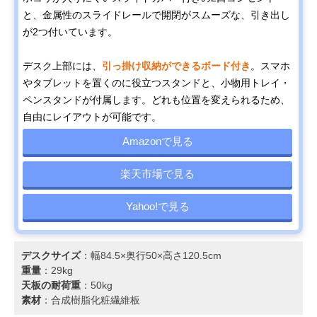
と、金属性のスライドレールで開閉がスムーズな、引き出し
が2つ付いています。
デスク上部には、
引っ掛け収納ができるボード付き
。スマホ
やタブレットを置くのに役立つスタンドと、小物用トレイ・
ペンスタンドが付属します。どれも位置を変えられるため、
自由にレイアウトが可能です。
Amazonで見る
楽天市場で見る
Yahoo!で見る
デスクサイズ
：幅84.5×奥行50×高さ120.5cm
重量
：29kg
天板の耐荷重
：50kg
素材
：合成樹脂化粧繊維板