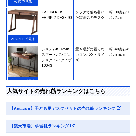
公式で見る
‎ISSEIKI KIDS
シックで落ち着い
幅90×奥行50×
FRINK-2 DESK 90
た雰囲気のデスク
さ72cm
Amazonで見る
システムK Devin
置き場所に困らな
幅84×奥行45.5
スマートパソコン
いコンパクトサイ
さ75.5cm
デスク ハイタイプ
ズ
10043
Amazonで見る
人気サイトの売れ筋ランキングはこちら
Smart-i LOOK 学
キュートからベー
幅100×奥行60×
習机 幅100cm
シックまで幅広い
さ109cm
1083051
カラー展開
【Amazon】子ども用デスクセットの売れ筋ランキング
Amazonで見る
【楽天市場】学習机ランキング
アイリスオーヤマ
長く使えるおしゃ
約幅100×奥行