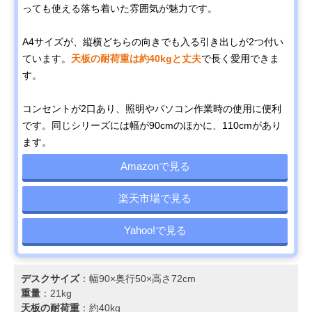
っても使える落ち着いた雰囲気が魅力です。
A4サイズが、縦横どちらの向きでも入る引き出しが2つ付い
ています。
天板の耐荷重は約40kgと丈夫
で長く愛用できま
す。
コンセントが2口あり、照明やパソコン作業時の使用に便利
です。同じシリーズには幅が90cmのほかに、110cmがあり
ます。
Amazonで見る
楽天市場で見る
Yahoo!で見る
デスクサイズ
：幅90×奥行50×高さ72cm
重量
：21kg
天板の耐荷重
：約40kg