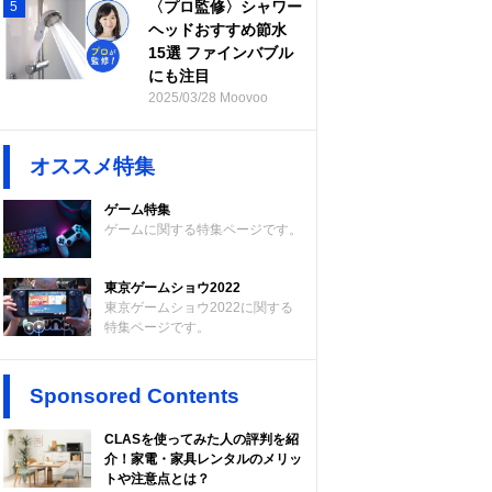
〈プロ監修〉シャワー
5
ヘッドおすすめ節水
15選 ファインバブル
にも注目
2025/03/28 Moovoo
オススメ特集
ゲーム特集
ゲームに関する特集ページです。
東京ゲームショウ2022
東京ゲームショウ2022に関する
特集ページです。
Sponsored Contents
CLASを使ってみた人の評判を紹
介！家電・家具レンタルのメリッ
トや注意点とは？