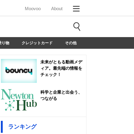
Moovoo
About
乗り物
クレジットカード
その他
未来がともる動画メデ
ィア。最先端の情報を
チェック！
科学と企業と出会う、
つながる
ランキング