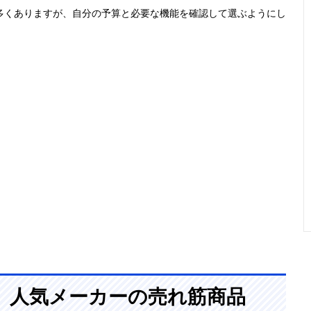
多くありますが、自分の予算と必要な機能を確認して選ぶようにし
多彩なアタッチ
幅15×奥行15×
約18g
顔、眉
メントでお手入
高さ140mm
れ簡単
顔のウブ毛剃り
幅19×奥行16×
約17g（フェイ
顔、眉
と眉のスタイリ
高さ
スシェーバー装
ング
145mm（フェ
着時、乾電池含
イスシェーバー
まず）
装着時）
生えはじめのヒ
幅120×奥行37×
約80g（シェー
顔、眉、
ゲやボサボサ眉
高さ
バーヘッド装着
腕、脚な
のお手入れに
207mm（シェ
時、乾電池・キ
ーバーヘッド装
ャップ含まず）
、人気メーカーの売れ筋商品
着時、キャップ
含まず）