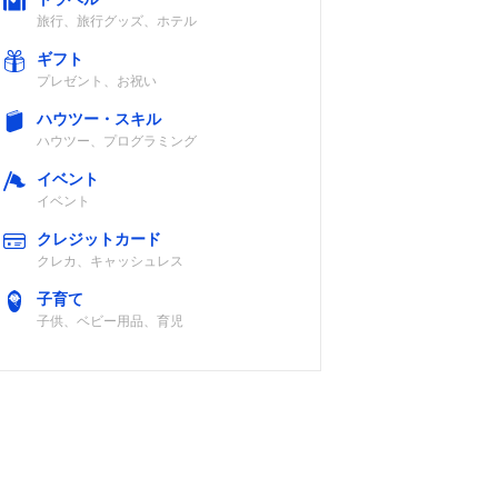
旅行、旅行グッズ、ホテル
ギフト
×
単4形アルカリ
プレゼント、お祝い
乾電池×1本
ハウツー・スキル
ハウツー、プログラミング
イベント
イベント
アタッチメント
単4形アルカリ
クレジットカード
のみ
乾電池×1本
クレカ、キャッシュレス
子育て
子供、ベビー用品、育児
ヒゲ、
〇（IPX7）
単3形アルカリ
ど
乾電池または充
電池×1本