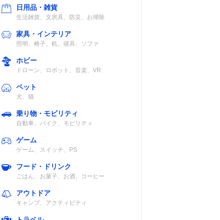
日用品・雑貨
乾電池×1本
生活雑貨、文房具、防災、お掃除
家具・インテリア
照明、椅子、机、寝具、ソファ
ホビー
記載未確認
単3形アルカリ
ドローン、ロボット、音楽、VR
乾電池×1本
ペット
犬、猫
乗り物・モビリティ
自動車、バイク、モビリティ
×
単4形アルカリ
ゲーム
乾電池または充
ゲーム、スイッチ、PS
電池×1本
フード・ドリンク
ごはん、お菓子、お酒、コーヒー
アウトドア
ヒゲ、
アタッチメント
単4形アルカリ
キャンプ、アクティビティ
のみ
乾電池×1本
トラベル