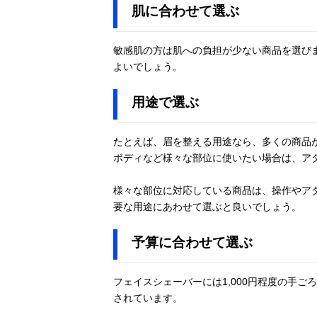
肌に合わせて選ぶ
(Tescom) フェ
イス＆ボディシ
ェーバー
敏感肌の方は肌への負担が少ない商品を選び
TK351A
よいでしょう。
ウィナーズ
楽天市場で見る
用途で選ぶ
FESTINO フェ
イシャル シェ
ーバー
たとえば、眉を整える用途なら、多くの商品
ボディなど様々な部位に使いたい場合は、ア
パナソニック
様々な部位に対応している商品は、操作やア
Amazonで見る
(Panasonic) マ
要な用途にあわせて選ぶと良いでしょう。
ユ＆フェイスシ
ェーバー ER-
予算に合わせて選ぶ
GM30
フェイスシェーバーには1,000円程度の手
WAHL(ウォー
Amazonで見る
されています。
ル) パーソナル
トリマー