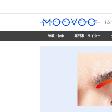
［ム
連載・特集
専門家・ライター