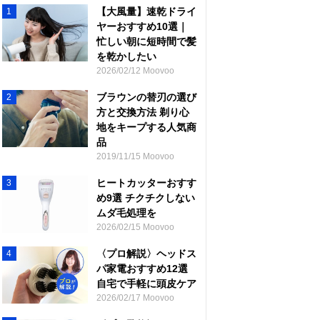
【大風量】速乾ドライ
1
ヤーおすすめ10選｜
忙しい朝に短時間で髪
を乾かしたい
2026/02/12 Moovoo
ブラウンの替刃の選び
2
方と交換方法 剃り心
地をキープする人気商
品
2019/11/15 Moovoo
ヒートカッターおすす
3
め9選 チクチクしない
ムダ毛処理を
2026/02/15 Moovoo
〈プロ解説〉ヘッドス
4
パ家電おすすめ12選
自宅で手軽に頭皮ケア
2026/02/17 Moovoo