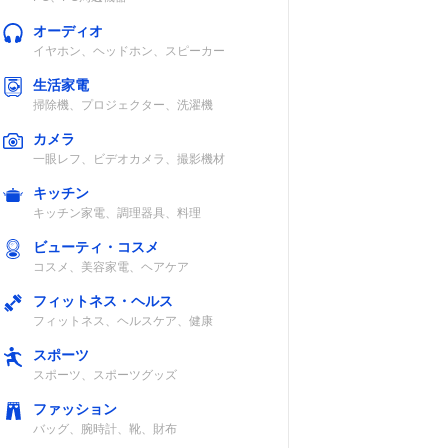
オーディオ
イヤホン、ヘッドホン、スピーカー
生活家電
掃除機、プロジェクター、洗濯機
×
単4形アルカリ
カメラ
乾電池または充
一眼レフ、ビデオカメラ、撮影機材
電池×1本
キッチン
キッチン家電、調理器具、料理
ビューティ・コスメ
コスメ、美容家電、ヘアケア
記載未確認
単3形乾電池×1
フィットネス・ヘルス
本
フィットネス、ヘルスケア、健康
スポーツ
スポーツ、スポーツグッズ
ファッション
バッグ、腕時計、靴、財布
〇
単3形アルカリ