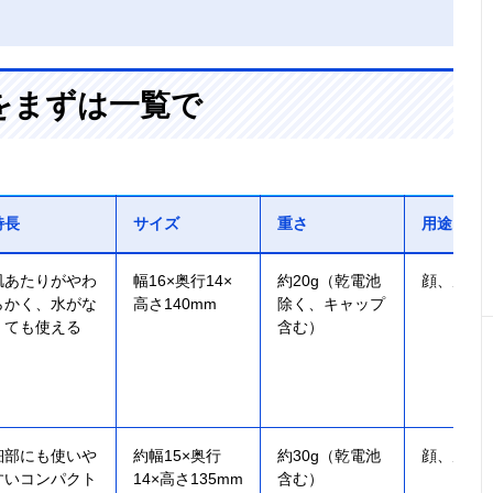
をまずは一覧で
特長
サイズ
重さ
用途
肌あたりがやわ
幅16×奥行14×
約20g（乾電池
顔、眉
らかく、水がな
高さ140mm
除く、キャップ
くても使える
含む）
細部にも使いや
約幅15×奥行
約30g（乾電池
顔、眉
すいコンパクト
14×高さ135mm
含む）