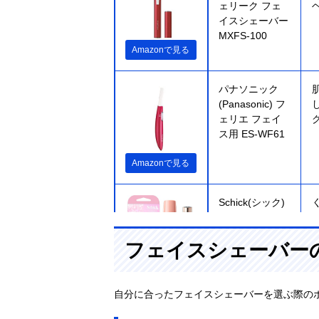
ェリーク フェ
イスシェーバー
MXFS-100
Amazonで見る
パナソニック
(Panasonic) フ
ェリエ フェイ
ス用 ES-WF61
Amazonで見る
Schick(シック)
ハイドロシルク
フェイス＆ビュ
フェイスシェーバー
ーティー
Amazonで見る
自分に合ったフェイスシェーバーを選ぶ際の
テスコム
Amazonで見る