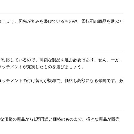
ごと水洗いに対
高さ
ー刃キャップ装
応した防水設計
120mm（ロー
着時）
タリー刃キャッ
ましょう。刃先が丸みを帯びているものや、回転刃の商品を選ぶと
プ装着時）
刃が肌に直接当
幅22×奥行22×
約30g（電池含
顔、手指
たらない回転式
高さ
まず）
108mm（ロー
タリー刃キャッ
が対応しているので、高額な製品を選ぶ必要はありません。一方、
プ装着時）
タッチメントが充実したものを選びましょう。
使いやすく携帯
幅16×奥行14×
20g（乾電池・
顔、眉
タッチメントの付け替えが複雑で、価格も高額になる傾向です。必
に便利なスティ
高さ
マユコーム・ウ
ックデザイン
140mm（マユ
ブ毛用刃含ま
コーム含まず）
ず）
ごろな価格の商品から1万円近い価格のものまで、様々な商品が販売
3種類のヘッド
幅28×奥行28×
約44g
顔、眉、
で全身のお手入
高さ165mm
鼻、耳
れが可能