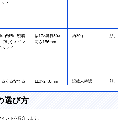
ヘッド
肌の凸凹に密着
幅17×奥行30×
約20g
顔、眉
して動くスイン
高さ156mm
グヘッド
くるくるなでる
110×24.8mm
記載未確認
顔、眉
だけで簡単に顔
剃りができる
の選び方
ポイントを紹介します。
お風呂剃り、丸
幅28×奥行29×
52g（ロータリ
顔、体