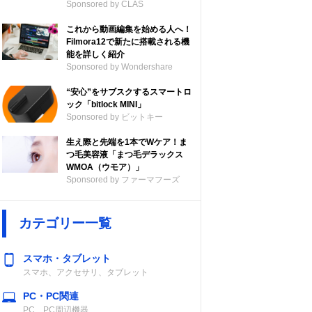
Sponsored by CLAS
これから動画編集を始める人へ！
Filmora12で新たに搭載される機
能を詳しく紹介
Sponsored by Wondershare
“安心”をサブスクするスマートロ
ック「bitlock MINI」
Sponsored by ビットキー
水洗い
電源方式
生え際と先端を1本でWケア！ま
つ毛美容液「まつ毛デラックス
WMOA（ウモア）」
×
単4形アルカリ
Sponsored by ファーマフーズ
乾電池または充
電池×1本
カテゴリー一覧
スマホ・タブレット
スマホ、アクセサリ、タブレット
×
単4形アルカリ
PC・PC関連
乾電池×1本
PC、PC周辺機器