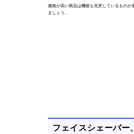
WP2307
価格が高い商品は機能も充実しているものが
ましょう。
ロゼンスター
楽天市場で見る
(LOZENSTAR)
メンズフェイス
シェーバー FM-
072
コイズミ
Amazonで見る
(Koizumi) フェ
イス＆マユシェ
ーバー KMC-
0650/K
パナソニック
Amazonで見る
(Panasonic) フ
ァーストマルチ
シェーバー ER-
フェイスシェーバー
GZ50