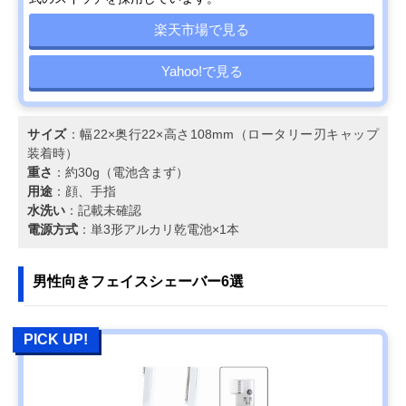
楽天市場で見る
Yahoo!で見る
サイズ
：幅22×奥行22×高さ108mm（ロータリー刃キャップ
装着時）
重さ
：約30g（電池含まず）
用途
：顔、手指
水洗い
：記載未確認
電源方式
：単3形アルカリ乾電池×1本
男性向きフェイスシェーバー6選
PICK UP!