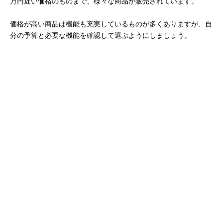
フェイス＆マユシ
眉のスタイリング
さ145mm（フェ
万円近い価格のものまで、様々な商品が販売されています。
ェーバー KMC-
イスシェーバー
0650/K
着時）
価格が高い商品は機能も充実しているものが多くありますが、自
パナソニック
生えはじめのヒゲ
幅120×奥行37×
Amazonで見る
分の予算と必要な機能を確認して選ぶようにしましょう。
(Panasonic) ファ
やボサボサ眉のお
さ207mm（シェ
ーストマルチシェ
手入れに
ーバーヘッド装
ーバー ER-GZ50
時、キャップ含
ず）