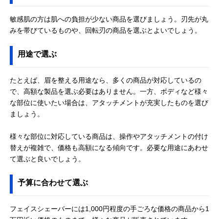
テスコム(Tescom)
お風呂剃り、丸ご
幅28×奥行29×
Amazonで見る
敏感肌の方は肌への負担が少ない商品を選びましょう。刃先が丸
フェイス＆ボディ
と水洗いに対応し
さ120mm（ロー
みを帯びているものや、回転刃の商品を選ぶとよいでしょう。
シェーバー
た防水設計
タリー刃キャッ
TK351A
装着時）
用途で選ぶ
ウィナーズ
刃が肌に直接当た
幅22×奥行22×
楽天市場で見る
FESTINO フェイ
らない回転式
さ108mm（ロー
シャル シェーバー
タリー刃キャッ
たとえば、眉を整える用途なら、多くの商品が対応しているの
装着時）
で、高額な製品を選ぶ必要はありません。一方、ボディなど様々
パナソニック
使いやすく携帯に
幅16×奥行14×
Amazonで見る
な部位に使いたい場合は、アタッチメントが充実したものを選び
(Panasonic) マユ
便利なスティック
さ140mm（マユ
ましょう。
＆フェイスシェー
デザイン
コーム含まず）
バー ER-GM30
様々な部位に対応している商品は、操作やアタッチメントの付け
WAHL(ウォール)
3種類のヘッドで
幅28×奥行28×
Amazonで見る
パーソナルトリマ
全身のお手入れが
さ165mm
替えが複雑で、価格も高額になる傾向です。必要な用途にあわせ
ー WP2307
可能
て選ぶと良いでしょう。
ロゼンスター
多彩なアタッチメ
幅15×奥行15×
楽天市場で見る
(LOZENSTAR) メ
ントでお手入れ簡
さ140mm
予算に合わせて選ぶ
ンズフェイスシェ
単
ーバー FM-072
フェイスシェーバーには1,000円程度の手ごろな価格の商品から1
コイズミ(Koizumi)
顔のウブ毛剃りと
幅19×奥行16×
Amazonで見る