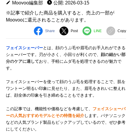
Moovoo編集部
公開: 2026-03-15
※記事で紹介した商品を購入すると、売上の一部が
Moovooに還元されることがあります。
Share
Post
LINE
Copy
フェイスシェーバー
とは、顔のうぶ毛や眉毛のお手入れができる
シェーバーです。刃が小さく、小回りが利くので、
顔の細かい部
分のケアに適して
おり、手軽にムダ毛を処理できるのが魅力で
す。
フェイスシェーバーを使って顔のうぶ毛を処理することで、肌を
ワントーン明るい印象に見せたり、また、眉毛をきれいに整えれ
ば、顔全体の印象を引き締めることもできます。
この記事では、機能性や価格などを考慮して、
フェイスシェーバ
ーの人気おすすめモデルとその特徴を紹介
します。パナソニック
などの人気ブランド製品もピックアップしているので、ぜひ参考
にしてください。