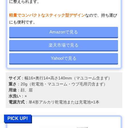
に整えられます。
軽量でコンパクトなスティック型デザイン
なので、持ち運び
にも便利です。
Amazonで見る
楽天市場で見る
Yahoo!で見る
サイズ
：幅16×奥行14×高さ140mm（マユコーム含まず）
重さ
：20g（乾電池・マユコーム・ウブ毛用刃含まず）
用途
：顔、眉
水洗い
：×
電源方式
：単4形アルカリ乾電池または充電池×1本
PICK UP!