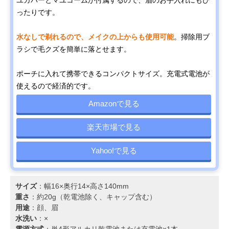
ユカバーとマユコームが付属するので、眉のお手入れにもぴ
ったりです。
水なしで剃れるので、メイクの上からも使用可能
。掃除用ブ
ラシで毛クズを簡単に落とせます。
ポーチに入れて携帯できるコンパクトサイズ。充電式電池が
使えるので経済的です。
Amazonで見る
楽天市場で見る
Yahoo!で見る
サイズ
：幅16×奥行14×高さ140mm
重さ
：約20g（乾電池除く、キャップ含む）
用途
：顔、眉
水洗い
：×