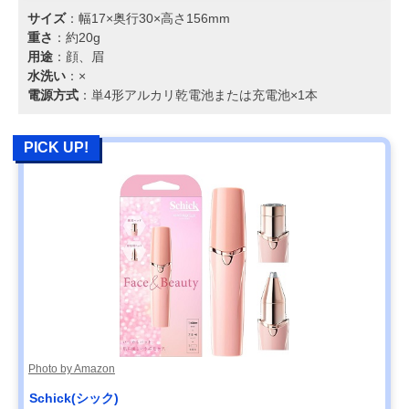
サイズ
：幅17×奥行30×高さ156mm
重さ
：約20g
用途
：顔、眉
水洗い
：×
電源方式
：単4形アルカリ乾電池または充電池×1本
PICK UP!
Photo by Amazon
Schick(シック)