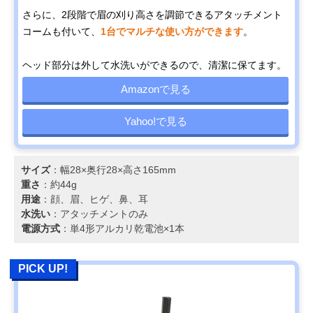
さらに、2段階で眉の刈り高さを調節できるアタッチメント
コームも付いて、
1台でマルチな使い方ができます
。
ヘッド部分は外して水洗いができるので、清潔に保てます。
Amazonで見る
Yahoo!で見る
サイズ
：幅28×奥行28×高さ165mm
重さ
：約44g
用途
：顔、眉、ヒゲ、鼻、耳
水洗い
：アタッチメントのみ
電源方式
：単4形アルカリ乾電池×1本
PICK UP!