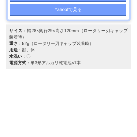
Yahoo!で見る
サイズ
：幅28×奥行29×高さ120mm（ロータリー刃キャップ
装着時）
重さ
：52g（ロータリー刃キャップ装着時）
用途
：顔、体
水洗い
：〇
電源方式
：単3形アルカリ乾電池×1本