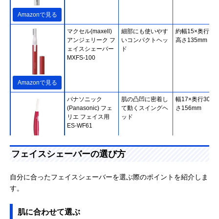
Amazonで見る
マクセル(maxell)
細部にも使いやす
約幅15×奥行14
アンジェリーク フ
いコンパクトヘッ
高さ135mm
ェイスシェーバー
ド
MXFS-100
Amazonで見る
パナソニック
肌の凸凹に密着し
幅17×奥行30×
(Panasonic) フェ
て動くスイングヘ
さ156mm
リエ フェイス用
ッド
ES-WF61
Amazonで見る
フェイスシェーバーの選び方
Schick(シック) ハ
くるくるなでるだ
110×24.8mm
イドロシルク フェ
けで簡単に顔剃り
自分に合ったフェイスシェーバーを選ぶ際のポイントを紹介しま
イス＆ビューティ
ができる
す。
ー
肌に合わせて選ぶ
Amazonで見る