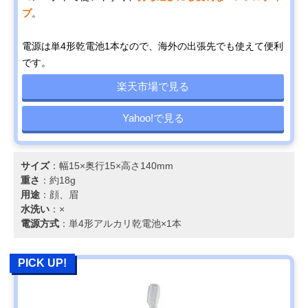
プ
。
電源は単4形乾電池1本なので、海外の出張先でも使えて便利
です。
楽天市場で見る
Yahoo!で見る
サイズ
：幅15×奥行15×高さ140mm
重さ
：約18g
用途
：顔、眉
水洗い
：×
電源方式
：単4形アルカリ乾電池×1本
PICK UP!