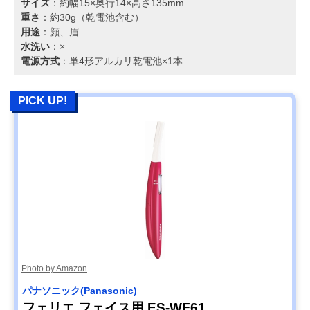
サイズ
：約幅15×奥行14×高さ135mm
重さ
：約30g（乾電池含む）
用途
：顔、眉
水洗い
：×
電源方式
：単4形アルカリ乾電池×1本
PICK UP!
Photo by Amazon
パナソニック(Panasonic)
フェリエ フェイス用 ES-WF61