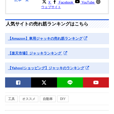
X
Facebook
YouTube
エマーソン
厳しいSG規格に
3.0トン
Amazonで見る
ウェブサイト
(Emerson) フロア
適合した油圧式ジ
ジャッキ 3t EM-
ャッキ
514
人気サイトの売れ筋ランキングはこちら
【Amazon】車用ジャッキの売れ筋ランキング
【楽天市場】ジャッキランキング
【Yahoo!ショッピング】ジャッキのランキング
工具
オススメ
自動車
DIY