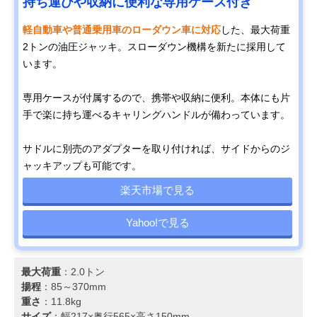
持ち運びや収納に便利な専用ケース付き
軽自動車や普通乗用車のローダウン車に対応
した、最大荷重
2トンの油圧ジャッキ。スローダウン機構を新たに採用して
います。
専用ケースが付属するので、携帯や収納に便利。本体にも片
手で楽に持ち運べるキャリングハンドルが備わっています。
サドルに別売のアダプターを取り付ければ、サイドからのジ
ャッキアップも可能です。
楽天市場で見る
Yahoo!で見る
最大荷重
：2.0トン
揚程
：85～370mm
重さ
：11.8kg
サイズ
：幅217×奥行565×高さ150mm