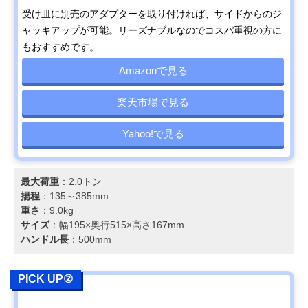
受け皿に別売のアダプターを取り付ければ、サイドからのジ
ャッキアップが可能。リーズナブルなのでコスパ重視の方に
もおすすめです。
Amazonで見る
楽天市場で見る
Yahoo!で見る
最大荷重
：2.0トン
揚程
：135～385mm
重さ
：9.0kg
サイズ
：幅195×奥行515×高さ167mm
ハンドル長
：500mm
PICK UP②