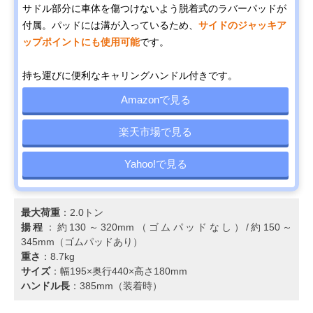
サドル部分に車体を傷つけないよう脱着式のラバーパッドが
付属。パッドには溝が入っているため、
サイドのジャッキア
ップポイントにも使用可能
です。
持ち運びに便利なキャリングハンドル付きです。
Amazonで見る
楽天市場で見る
Yahoo!で見る
最大荷重
：2.0トン
揚程
：約130～320mm（ゴムパッドなし）/約150～
345mm（ゴムパッドあり）
重さ
：8.7kg
サイズ
：幅195×奥行440×高さ180mm
ハンドル長
：385mm（装着時）