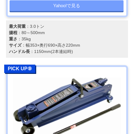
Yahoo!で見る
最大荷重
：3.0トン
揚程
：80～500mm
重さ
：35kg
サイズ
：幅353×奥行690×高さ220mm
ハンドル長
：1150mm(2本連結時)
PICK UP⑨