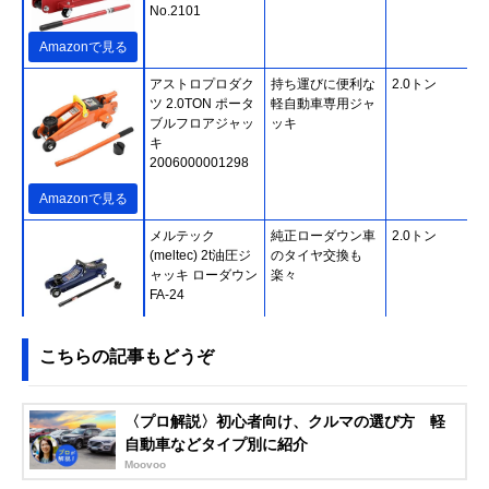
No.2101
Amazonで見る
アストロプロダク
持ち運びに便利な
2.0トン
ツ 2.0TON ポータ
軽自動車専用ジャ
ブルフロアジャッ
ッキ
キ
2006000001298
Amazonで見る
メルテック
純正ローダウン車
2.0トン
(meltec) 2t油圧ジ
のタイヤ交換も
ャッキ ローダウン
楽々
FA-24
Amazonで見る
こちらの記事もどうぞ
大橋産業(Ohashi
持ち運びや収納に
2.0トン
楽天市場で見る
Sangyo) BAL ロー
便利な専用ケース
〈プロ解説〉初心者向け、クルマの選び方 軽
ダウン車対応 油圧
付き
自動車などタイプ別に紹介
ジャッキ 2トン
Moovoo
No.2102