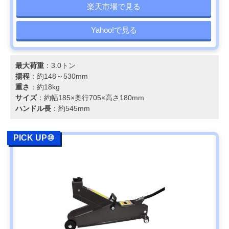
楽天市場で見る
Yahoo!で見る
最大荷重
：3.0トン
揚程
：約148～530mm
重さ
：約18kg
サイズ
：約幅185×奥行705×高さ180mm
ハンドル長
：約545mm
PICK UP⑩