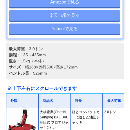
Amazonで見る
楽天市場で見る
Yahoo!で見る
最大荷重
：3.0トン
揚程
：135～435mm
重さ
：15kg（本体）
サイズ
：幅188×奥行590×高さ172mm
ハンドル長
：525mm
※上下左右にスクロールできます
外観
商品名
特長
最大荷重
大橋産業(Ohashi
軽とコンパクトカ
2.0トン
Sangyo) BAL BAL
ーに適した油圧ジ
油圧式 フロアジャ
ャッキ
ッキ2トン