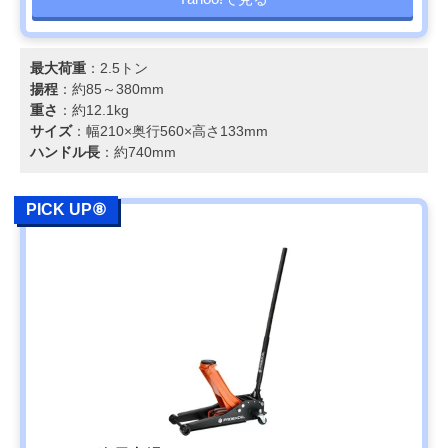
最大荷重
：2.5トン
揚程
：約85～380mm
重さ
：約12.1kg
サイズ
：幅210×奥行560×高さ133mm
ハンドル長
：約740mm
PICK UP⑧