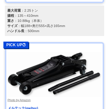
最大荷重
：2.25トン
揚程
：135～410mm
重さ
：10.88kg（本体）
サイズ
：幅188×奥行555×高さ165mm
ハンドル長
：500mm
PICK UP➆
Photo by Amazon
メルテック(meltec)