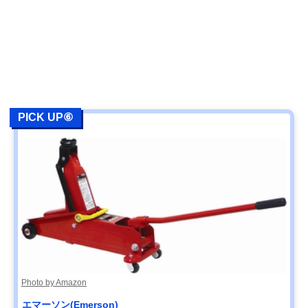
PICK UP⑥
Photo by Amazon
エマーソン(Emerson)