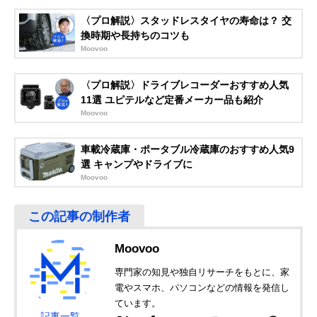
メルテック
ぐんぐん持ち上が
2.0トン
Amazonで見る
(meltec) 2t油圧超
るツインピストン
〈プロ解説〉スタッドレスタイヤの寿命は？ 交
低床ガレージジャ
仕様
換時期や長持ちのコツも
ッキ エクストラハ
Moovoo
イリフト MP-20T
エマーソン
車高の高い車に対
2.25トン
Amazonで見る
〈プロ解説〉ドライブレコーダーおすすめ人気
(Emerson) ハイリ
応したハイリフト
11選 ユピテルなど定番メーカー品も紹介
フトジャッキ
タイプ
Moovoo
2.25t EM-227
メルテック
ゆっくり下がるス
2.5トン
Amazonで見る
車載冷蔵庫・ポータブル冷蔵庫のおすすめ人気9
(meltec) 2.5t油圧
ローダウン機能付
ジャッキローダウ
き
選 キャンプやドライブに
ン FD-1
Moovoo
大橋産業(Ohashi
ミニバンも楽に持
3.0トン
楽天市場で見る
Sangyo)
ち上がるハイパワ
PROEXCEL 油圧
ー
式ガレージジャッ
キ 3t
Moovoo
メルテック
大型SUV車に対応
3.0トン
Amazonで見る
専門家の知見や独自リサーチをもとに、家
(meltec) 3t油圧ジ
したハイリフトタ
電やスマホ、パソコンなどの情報を発信し
ャッキ スーパーハ
イプ
ています。
イリフト FA-31
記事一覧