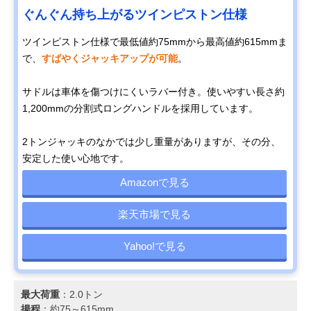
ぐんぐん持ち上がるツインピストン仕様
ツインピストン仕様で最低値約75mmから最高値約615mmま
で、
すばやくジャッキアップが可能
。
サドルは車体を傷つけにくいラバー付き。使いやすい長さ約
1,200mmの分割式ロングハンドルを採用しています。
2トンジャッキのなかでは少し重量がありますが、その分、
安定した使い心地です。
Amazonで見る
楽天市場で見る
Yahoo!で見る
最大荷重
：2.0トン
揚程
：約75～615mm