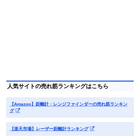
MeasureBK50 デ
ータ転送機能付
78168
Amazonで見る
ボッシュ(BOSCH)
スマホアプリから
幅64×奥行28×
Amazonで見る
GLM150C
測定結果を転送で
さ142mm
Professional
きる
ライカジオシステ
プロフェッショナ
幅24×奥行60×
Amazonで見る
ムズ(Leica
ル向けレーザー距
さ144mm
Geosystems) レー
離計
ザー距離計ライカ
ディストD5
Nikon
手ブレを低減する
幅42×奥行100×
Amazonで見る
COOLSHOT
補正機能搭載モデ
さ75mm
人気サイトの売れ筋ランキングはこちら
PROII
ル
STABILIZED
【Amazon】距離計・レンジファインダーの売れ筋ランキン
ブッシュネル
明るく見やすいフ
幅40×奥行114×
Amazonで見る
(Bushnell) ピンシ
ルマルチコートレ
さ76mm
グ
ーカーツアーV5シ
ンズと6倍望遠
フトスリムジョル
ト
【楽天市場】レーザー距離計ランキング
ガーミン
コースレイアウト
幅42.1×奥行
Amazonで見る