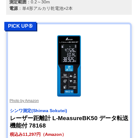
測定範囲
：0.2～30m
電源
：単4形アルカリ乾電池×2本
PICK UP⑤
Photo by Amazon
シンワ測定(Shinwa Sokutei)
レーザー距離計 L-MeasureBK50 データ転送
機能付 78168
税込み11,297円（Amazon）