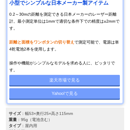
小型でシンプルな日本メーカー製アイテム
0.2～30mの距離を測定できる日本メーカーのレーザー距離
計。最小測定単位は1mmで適切な条件下での精度は±2mmで
す。
距離と面積をワンボタンの切り替え
で測定可能で、電源は単
4乾電池2本を使用します。
操作や機能がシンプルなモデルを求める人に、ピッタリで
す。
楽天市場で見る
Yahoo!で見る
サイズ
：幅53×奥行25×高さ115mm
重量
：95g（電池含む）
タイプ
：屋内用