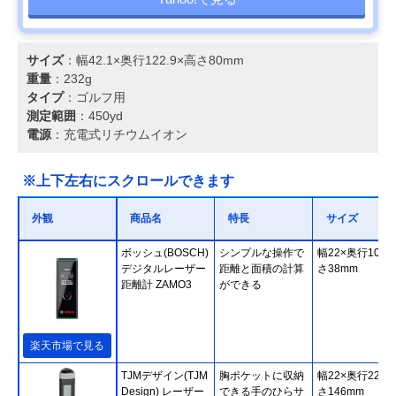
サイズ
：幅42.1×奥行122.9×高さ80mm
重量
：232g
タイプ
：ゴルフ用
測定範囲
：450yd
電源
：充電式リチウムイオン
※上下左右にスクロールできます
外観
商品名
特長
サイズ
ボッシュ(BOSCH)
シンプルな操作で
幅22×奥行105×
デジタルレーザー
距離と面積の計算
さ38mm
距離計 ZAMO3
ができる
楽天市場で見る
TJMデザイン(TJM
胸ポケットに収納
幅22×奥行22×
Design) レーザー
できる手のひらサ
さ146mm