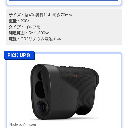
サイズ
：幅40×奥行114×高さ76mm
重量
：208g
タイプ
：ゴルフ用
測定範囲
：5〜1,300yd
電源
：CR2リチウム電池×1本
PICK UP⑩
Photo by Amazon