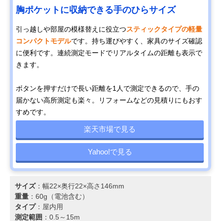
胸ポケットに収納できる手のひらサイズ
引っ越しや部屋の模様替えに役立つ
スティックタイプの軽量
コンパクトモデル
です。持ち運びやすく、家具のサイズ確認
に便利です。連続測定モードでリアルタイムの距離も表示で
きます。
ボタンを押すだけで長い距離を1人で測定できるので、手の
届かない高所測定も楽々。リフォームなどの見積りにもおす
すめです。
楽天市場で見る
Yahoo!で見る
サイズ
：幅22×奥行22×高さ146mm
重量
：60g（電池含む）
タイプ
：屋内用
測定範囲
：0.5～15m