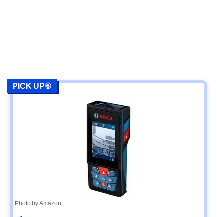
PICK UP⑥
Photo by Amazon