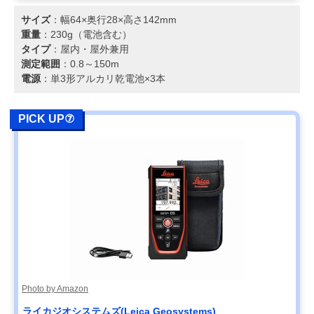
サイズ
：幅64×奥行28×高さ142mm
重量
：230g（電池含む）
タイプ
：屋内・屋外兼用
測定範囲
：0.8～150m
電源
：単3形アルカリ乾電池×3本
PICK UP⑦
Photo by Amazon
ライカジオシステムズ(Leica Geosystems)