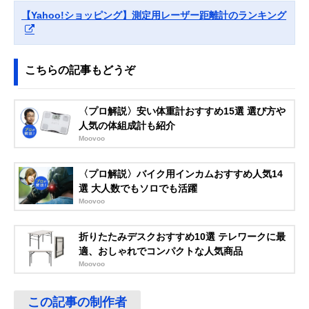
(GARMIN)
が見られるGPS内
122.9×高さ80m
【Yahoo!ショッピング】測定用レーザー距離計のランキング
Approach Z82
蔵レーザー距離計
010-02260-10
こちらの記事もどうぞ
〈プロ解説〉安い体重計おすすめ15選 選び方や
人気の体組成計も紹介
Moovoo
〈プロ解説〉バイク用インカムおすすめ人気14
選 大人数でもソロでも活躍
Moovoo
折りたたみデスクおすすめ10選 テレワークに最
適、おしゃれでコンパクトな人気商品
Moovoo