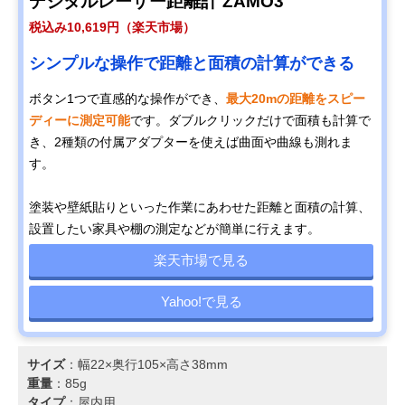
デジタルレーザー距離計 ZAMO3
ブッシュネル
明るく見やすいフ
幅40×奥行114×
Amazonで見る
税込み10,619円（楽天市場）
(Bushnell) ピンシ
ルマルチコートレ
さ76mm
ーカーツアーV5シ
ンズと6倍望遠
シンプルな操作で距離と面積の計算ができる
フトスリムジョル
ト
ボタン1つで直感的な操作ができ、
最大20mの距離をスピー
ガーミン
コースレイアウト
幅42.1×奥行
Amazonで見る
ディーに測定可能
です。ダブルクリックだけで面積も計算で
(GARMIN)
が見られるGPS内
122.9×高さ80m
Approach Z82
蔵レーザー距離計
き、2種類の付属アダプターを使えば曲面や曲線も測れま
010-02260-10
す。
塗装や壁紙貼りといった作業にあわせた距離と面積の計算、
設置したい家具や棚の測定などが簡単に行えます。
楽天市場で見る
Yahoo!で見る
サイズ
：幅22×奥行105×高さ38mm
重量
：85g
タイプ
：屋内用