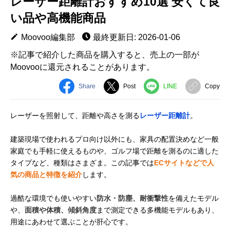
レーザー距離計おすすめ10選 安くて良
い品や高機能商品
Moovoo編集部
最終更新日: 2026-01-06
※記事で紹介した商品を購入すると、売上の一部が
Moovooに還元されることがあります。
Share
Post
LINE
Copy
レーザーを照射して、距離や高さを測る
レーザー距離計
。
建築現場で使われるプロ向け以外にも、家具の配置決めなど一般
家庭でも手軽に使えるものや、ゴルフ場で距離を測るのに適した
タイプなど、種類はさまざま。この記事では
ECサイトなどで人
気の商品と特徴を紹介
します。
過酷な環境でも使いやすい
防水・防塵、耐衝撃性
を備えたモデル
や、
面積や体積、傾斜角度
まで測定できる多機能モデルもあり、
用途にあわせて選ぶことが肝心です。