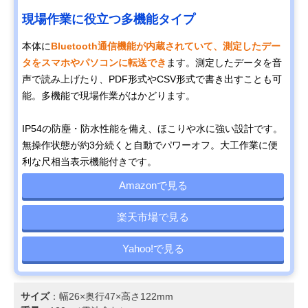
現場作業に役立つ多機能タイプ
本体に
Bluetooth通信機能が内蔵されていて、測定したデー
タをスマホやパソコンに転送でき
ます。測定したデータを音
声で読み上げたり、PDF形式やCSV形式で書き出すことも可
能。多機能で現場作業がはかどります。
IP54の防塵・防水性能を備え、ほこりや水に強い設計です。
無操作状態が約3分続くと自動でパワーオフ。大工作業に便
利な尺相当表示機能付きです。
Amazonで見る
楽天市場で見る
Yahoo!で見る
サイズ
：幅26×奥行47×高さ122mm