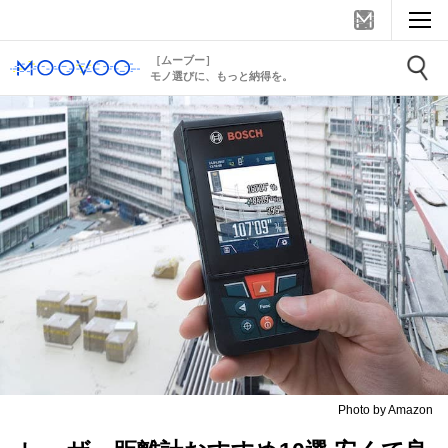
［ムーブー］
モノ選びに、もっと納得を。
Photo by Amazon