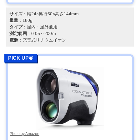
サイズ
：幅24×奥行60×高さ144mm
重量
：180g
タイプ
：屋内・屋外兼用
測定範囲
：0.05～200ｍ
電源
：充電式リチウムイオン
PICK UP⑧
Photo by Amazon