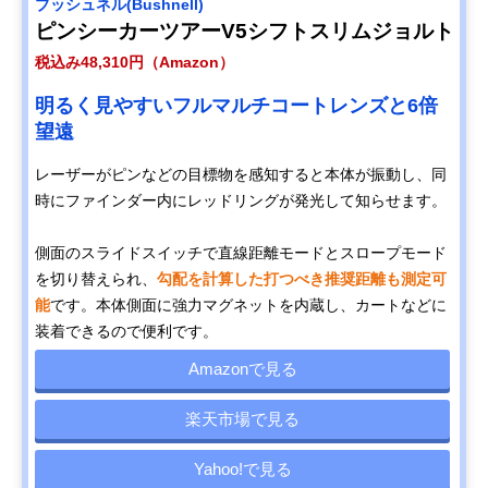
ブッシュネル(Bushnell)
ピンシーカーツアーV5シフトスリムジョルト
税込み48,310円（Amazon）
明るく見やすいフルマルチコートレンズと6倍
望遠
レーザーがピンなどの目標物を感知すると本体が振動し、同
時にファインダー内にレッドリングが発光して知らせます。
側面のスライドスイッチで直線距離モードとスロープモード
を切り替えられ、
勾配を計算した打つべき推奨距離も測定可
能
です。本体側面に強力マグネットを内蔵し、カートなどに
装着できるので便利です。
Amazonで見る
楽天市場で見る
Yahoo!で見る