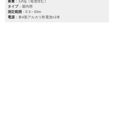
重量
：120g（電池含む）
タイプ
：屋内用
測定範囲
：0.3～50m
電源
：単4形アルカリ乾電池×2本