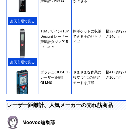
距離計 ZAMO3
ができる
楽天市場で見る
TJMデザイン(TJM
胸ポケットに収納
幅22×奥行22×
Design) レーザー
できる手のひらサ
さ146mm
距離計タジマP15
イズ
LKT-P15
楽天市場で見る
ボッシュ(BOSCH)
さまざまな作業に
幅41×奥行24×
レーザー距離計
役立つ4つの測定
さ105mm
GLM40
モードを搭載
Amazonで見る
レーザー距離計、人気メーカーの売れ筋商品
マキタ(Makita) レ
小型でシンプルな
幅53×奥行25×
ーザー距離計
日本メーカー製ア
さ115mm
Moovoo編集部
LD030P
イテム