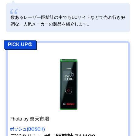
楽天市場で見る
数あるレーザー距離計の中でもECサイトなどで売れ行き好
シンワ測定
現場作業に役立つ
幅26×奥行47×
調な、人気メーカーの製品を紹介します。
(Shinwa Sokutei)
多機能タイプ
さ122mm
レーザー距離計 L-
MeasureBK50 デ
PICK UP①
ータ転送機能付
78168
Amazonで見る
ボッシュ(BOSCH)
スマホアプリから
幅64×奥行28×
Amazonで見る
GLM150C
測定結果を転送で
さ142mm
Professional
きる
ライカジオシステ
プロフェッショナ
幅24×奥行60×
Amazonで見る
ムズ(Leica
ル向けレーザー距
さ144mm
Geosystems) レー
離計
ザー距離計ライカ
ディストD5
Nikon
手ブレを低減する
幅42×奥行100×
Amazonで見る
Photo by 楽天市場
COOLSHOT
補正機能搭載モデ
さ75mm
PROII
ル
ボッシュ(BOSCH)
STABILIZED