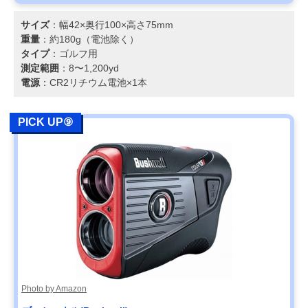
サイズ
：幅42×奥行100×高さ75mm
重量
：約180g（電池除く）
タイプ
：ゴルフ用
測定範囲
：8〜1,200yd
電源
：CR2リチウム電池×1本
PICK UP⑨
Photo by Amazon