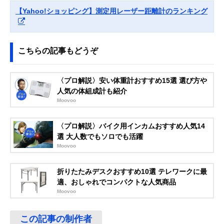
(GARMIN)
が見られるGPS内
122.9×高さ80m
【Yahoo!ショッピング】測定用レーザー距離計のランキング
Approach Z82
蔵レーザー距離計
010-02260-10
こちらの記事もどうぞ
〈プロ解説〉安い体重計おすすめ15選 選び方や
人気の体組成計も紹介
Moovoo
〈プロ解説〉バイク用インカムおすすめ人気14
選 大人数でもソロでも活躍
Moovoo
折りたたみデスクおすすめ10選 テレワークに最
適、おしゃれでコンパクトな人気商品
Moovoo