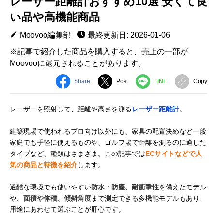
レーザー距離計おすすめ10選 安くて良
い品や高機能商品
Moovoo編集部
最終更新日: 2026-01-06
※記事で紹介した商品を購入すると、売上の一部が
Moovooに還元されることがあります。
Share
Post
LINE
Copy
レーザーを照射して、距離や高さを測る
レーザー距離計
。
建築現場で使われるプロ向け以外にも、家具の配置決めなど一般
家庭でも手軽に使えるものや、ゴルフ場で距離を測るのに適した
タイプなど、種類はさまざま。この記事では
ECサイトなどで人
気の商品と特徴を紹介
します。
過酷な環境でも使いやすい
防水・防塵、耐衝撃性
を備えたモデル
や、
面積や体積、傾斜角度
まで測定できる多機能モデルもあり、
用途にあわせて選ぶことが肝心です。