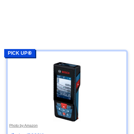
PICK UP⑥
Photo by Amazon