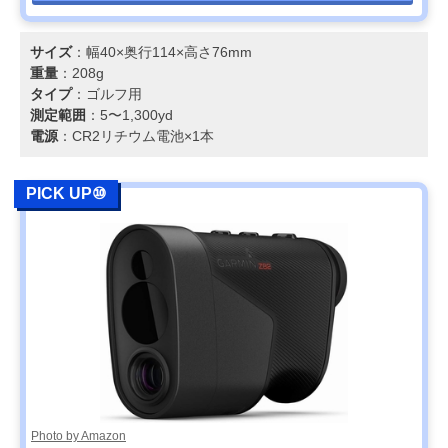
サイズ
：幅40×奥行114×高さ76mm
重量
：208g
タイプ
：ゴルフ用
測定範囲
：5〜1,300yd
電源
：CR2リチウム電池×1本
PICK UP⑩
Photo by Amazon