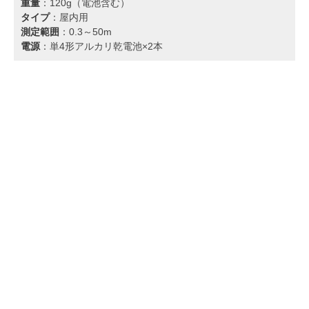
重量
：120g（電池含む）
タイプ
：屋内用
測定範囲
：0.3～50m
電源
：単4形アルカリ乾電池×2本