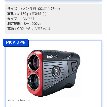
サイズ
：幅42×奥行100×高さ75mm
重量
：約180g（電池除く）
タイプ
：ゴルフ用
測定範囲
：8〜1,200yd
電源
：CR2リチウム電池×1本
PICK UP⑨
Photo by Amazon