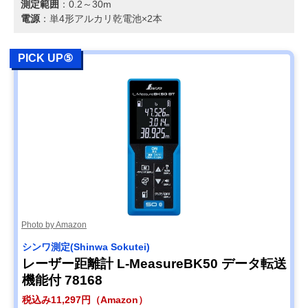
測定範囲
：0.2～30m
電源
：単4形アルカリ乾電池×2本
PICK UP⑤
Photo by Amazon
シンワ測定(Shinwa Sokutei)
レーザー距離計 L-MeasureBK50 データ転送
機能付 78168
税込み11,297円（Amazon）