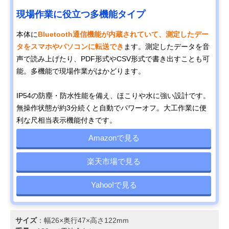
現場作業に役立つ多機能タイプ
本体に
Bluetooth通信機能が内蔵されていて、測定したデー
タをスマホやパソコンに転送でき
ます。測定したデータを音
声で読み上げたり、PDF形式やCSV形式で書き出すことも可
能。多機能で現場作業がはかどります。
IP54の防塵・防水性能を備え、ほこりや水に強い設計です。
無操作状態が約3分続くと自動でパワーオフ。大工作業に便
利な尺相当表示機能付きです。
Amazonで見る
楽天市場で見る
Yahoo!で見る
サイズ
：幅26×奥行47×高さ122mm