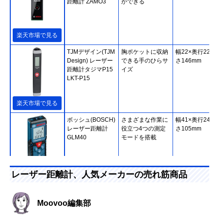
距離計 ZAMO3
ができる
楽天市場で見る
TJMデザイン(TJM
胸ポケットに収納
幅22×奥行22×
Design) レーザー
できる手のひらサ
さ146mm
距離計タジマP15
イズ
LKT-P15
楽天市場で見る
ボッシュ(BOSCH)
さまざまな作業に
幅41×奥行24×
レーザー距離計
役立つ4つの測定
さ105mm
GLM40
モードを搭載
Amazonで見る
レーザー距離計、人気メーカーの売れ筋商品
マキタ(Makita) レ
小型でシンプルな
幅53×奥行25×
ーザー距離計
日本メーカー製ア
さ115mm
Moovoo編集部
LD030P
イテム