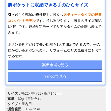
胸ポケットに収納できる手のひらサイズ
引っ越しや部屋の模様替えに役立つ
スティックタイプの軽量
コンパクトモデル
です。持ち運びやすく、家具のサイズ確認
に便利です。連続測定モードでリアルタイムの距離も表示で
きます。
ボタンを押すだけで長い距離を1人で測定できるので、手の
届かない高所測定も楽々。リフォームなどの見積りにもおす
すめです。
楽天市場で見る
Yahoo!で見る
サイズ
：幅22×奥行22×高さ146mm
重量
：60g（電池含む）
タイプ
：屋内用
測定範囲
：0.5～15m