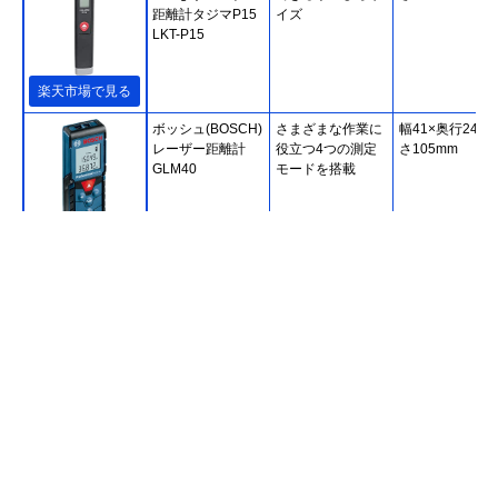
距離計タジマP15
イズ
LKT-P15
楽天市場で見る
ボッシュ(BOSCH)
さまざまな作業に
幅41×奥行24×
レーザー距離計
役立つ4つの測定
さ105mm
GLM40
モードを搭載
Amazonで見る
マキタ(Makita) レ
小型でシンプルな
幅53×奥行25×
ーザー距離計
日本メーカー製ア
さ115mm
LD030P
イテム
楽天市場で見る
シンワ測定
現場作業に役立つ
幅26×奥行47×
(Shinwa Sokutei)
多機能タイプ
さ122mm
レーザー距離計 L-