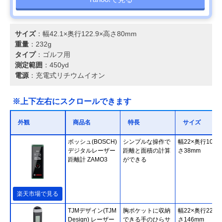
サイズ
：幅42.1×奥行122.9×高さ80mm
重量
：232g
タイプ
：ゴルフ用
測定範囲
：450yd
電源
：充電式リチウムイオン
※上下左右にスクロールできます
外観
商品名
特長
サイズ
ボッシュ(BOSCH)
シンプルな操作で
幅22×奥行105×
デジタルレーザー
距離と面積の計算
さ38mm
距離計 ZAMO3
ができる
楽天市場で見る
TJMデザイン(TJM
胸ポケットに収納
幅22×奥行22×
Design) レーザー
できる手のひらサ
さ146mm