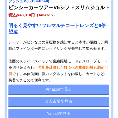
ブッシュネル(Bushnell)
ピンシーカーツアーV5シフトスリムジョルト
税込み48,310円（Amazon）
明るく見やすいフルマルチコートレンズと6倍
望遠
レーザーがピンなどの目標物を感知すると本体が振動し、同
時にファインダー内にレッドリングが発光して知らせます。
側面のスライドスイッチで直線距離モードとスロープモード
を切り替えられ、
勾配を計算した打つべき推奨距離も測定可
能
です。本体側面に強力マグネットを内蔵し、カートなどに
装着できるので便利です。
Amazonで見る
楽天市場で見る
Yahoo!で見る