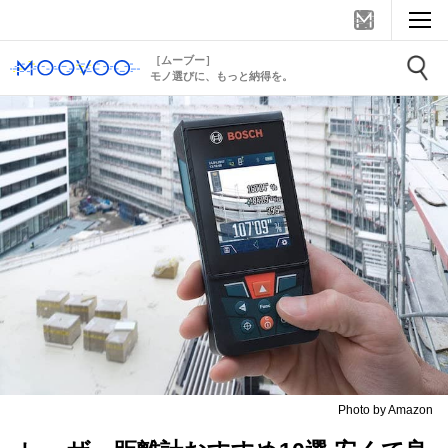
［ムーブー］
モノ選びに、もっと納得を。
Photo by Amazon