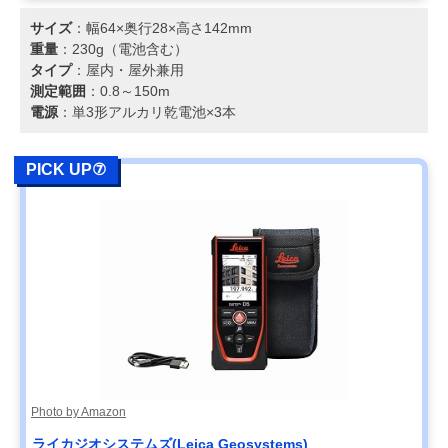
サイズ
：幅64×奥行28×高さ142mm
重量
：230g（電池含む）
タイプ
：屋内・屋外兼用
測定範囲
：0.8～150m
電源
：単3形アルカリ乾電池×3本
PICK UP⑦
Photo by Amazon
ライカジオシステムズ(Leica Geosystems)