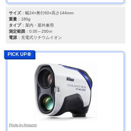
サイズ
：幅24×奥行60×高さ144mm
重量
：180g
タイプ
：屋内・屋外兼用
測定範囲
：0.05～200ｍ
電源
：充電式リチウムイオン
PICK UP⑧
Photo by Amazon