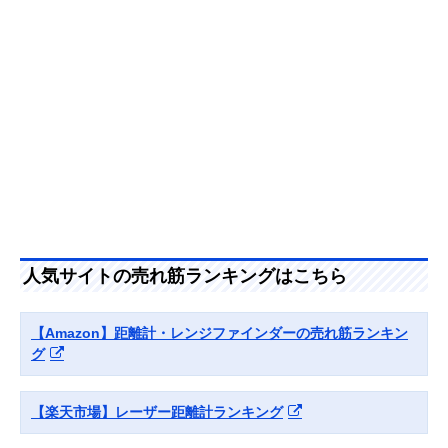
MeasureBK50 デ
ータ転送機能付
78168
Amazonで見る
ボッシュ(BOSCH)
スマホアプリから
幅64×奥行28×
Amazonで見る
GLM150C
測定結果を転送で
さ142mm
Professional
きる
ライカジオシステ
プロフェッショナ
幅24×奥行60×
Amazonで見る
ムズ(Leica
ル向けレーザー距
さ144mm
Geosystems) レー
離計
ザー距離計ライカ
ディストD5
Nikon
手ブレを低減する
幅42×奥行100×
Amazonで見る
COOLSHOT
補正機能搭載モデ
さ75mm
人気サイトの売れ筋ランキングはこちら
PROII
ル
STABILIZED
【Amazon】距離計・レンジファインダーの売れ筋ランキン
ブッシュネル
明るく見やすいフ
幅40×奥行114×
Amazonで見る
(Bushnell) ピンシ
ルマルチコートレ
さ76mm
グ
ーカーツアーV5シ
ンズと6倍望遠
フトスリムジョル
ト
【楽天市場】レーザー距離計ランキング
ガーミン
コースレイアウト
幅42.1×奥行
Amazonで見る