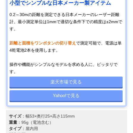
小型でシンプルな日本メーカー製アイテム
0.2～30mの距離を測定できる日本メーカーのレーザー距離
計。最小測定単位は1mmで適切な条件下での精度は±2mmで
す。
距離と面積をワンボタンの切り替え
で測定可能で、電源は単
4乾電池2本を使用します。
操作や機能がシンプルなモデルを求める人に、ピッタリで
す。
楽天市場で見る
Yahoo!で見る
サイズ
：幅53×奥行25×高さ115mm
重量
：95g（電池含む）
タイプ
：屋内用