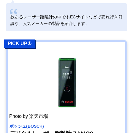
楽天市場で見る
数あるレーザー距離計の中でもECサイトなどで売れ行き好
シンワ測定
現場作業に役立つ
幅26×奥行47×
調な、人気メーカーの製品を紹介します。
(Shinwa Sokutei)
多機能タイプ
さ122mm
レーザー距離計 L-
MeasureBK50 デ
PICK UP①
ータ転送機能付
78168
Amazonで見る
ボッシュ(BOSCH)
スマホアプリから
幅64×奥行28×
Amazonで見る
GLM150C
測定結果を転送で
さ142mm
Professional
きる
ライカジオシステ
プロフェッショナ
幅24×奥行60×
Amazonで見る
ムズ(Leica
ル向けレーザー距
さ144mm
Geosystems) レー
離計
ザー距離計ライカ
ディストD5
Nikon
手ブレを低減する
幅42×奥行100×
Amazonで見る
Photo by 楽天市場
COOLSHOT
補正機能搭載モデ
さ75mm
PROII
ル
ボッシュ(BOSCH)
STABILIZED