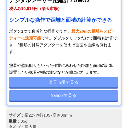
デジタルレーザー距離計 ZAMO3
ブッシュネル
明るく見やすいフ
幅40×奥行114×
Amazonで見る
税込み10,619円（楽天市場）
(Bushnell) ピンシ
ルマルチコートレ
さ76mm
ーカーツアーV5シ
ンズと6倍望遠
シンプルな操作で距離と面積の計算ができる
フトスリムジョル
ト
ボタン1つで直感的な操作ができ、
最大20mの距離をスピー
ガーミン
コースレイアウト
幅42.1×奥行
Amazonで見る
ディーに測定可能
です。ダブルクリックだけで面積も計算で
(GARMIN)
が見られるGPS内
122.9×高さ80m
Approach Z82
蔵レーザー距離計
き、2種類の付属アダプターを使えば曲面や曲線も測れま
010-02260-10
す。
塗装や壁紙貼りといった作業にあわせた距離と面積の計算、
設置したい家具や棚の測定などが簡単に行えます。
楽天市場で見る
Yahoo!で見る
サイズ
：幅22×奥行105×高さ38mm
重量
：85g
タイプ
：屋内用