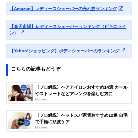
アンジェリーク V
なコンパクトサイ
【Amazon】レディースシェーバーの売れ筋ランキング
ライントリマー
ズ
MXVT-100
【楽天市場】レディースシェーバーランキング（ビキニライ
Amazonで見る
ン）
興栄工業 ラヴィア
スピーディに処理
Vライン
Vライントリマー
できるハイパワー
【Yahoo!ショッピング】ボディシェーバーのランキング
フローラ 5001-22
タイプ
こちらの記事もどうぞ
Amazonで見る
any エニィ Vライ
携帯しやすいコン
Vライン
〈プロ解説〉ヘアアイロンおすすめ14選 カール
ン ヒートカッター
パクトなスリムデ
やストレートなどアレンジを楽しむ方に
ルパ KTLP-800
ザイン
Moovoo
〈プロ解説〉ヘッドスパ家電おすすめ12選 自宅
Amazonで見る
で手軽に頭皮ケア
Moovoo
興栄工業 ラヴィア
ヒートカッター初
Vライン
Amazonで見る
Vライン用ヒート
心者のエントリー