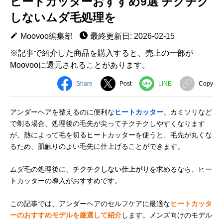
ヒートカッターおすすめ9選 チクチク
しないムダ毛処理を
Moovoo編集部
最終更新日: 2026-02-15
※記事で紹介した商品を購入すると、売上の一部が
Moovooに還元されることがあります。
Share
Post
LINE
Copy
アンダーヘアを整えるのに便利な
ヒートカッター
。カミソリなど
で剃る場合、処理後の毛先が尖ってチクチクしやすくなります
が、熱によって毛を切るヒートカッターを使うと、毛先が丸くな
るため、肌触りのよい毛先に仕上げることができます。
ムダ毛の処理後に、
チクチクしない仕上がり
を求めるなら、ヒー
トカッターの導入がおすすめです。
この記事では、アンダーヘアのセルフケアに最適な
ヒートカッタ
ーのおすすめモデルを厳選して紹介
します。メンズ向けのモデル