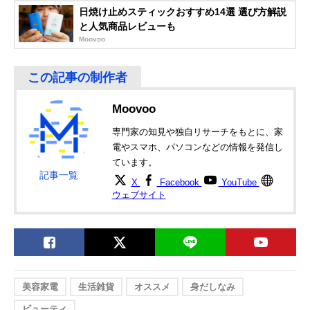
カッター プティコ
モデル
日焼け止めスティックおすすめ14選 選び方解説
5001-34
と人気商品レビューも
PELOUSA ペロー
毛の長さに応じて
Vゾーン、Iライ
Amazonで見る
Moovoo
ザ ヒートカッター
3通りの使い分け
ができる
富士パックス ケデ
細部の処理に便利
Vゾーン
Amazonで見る
ィオス 男性用ヒー
な男性向けヒート
トカッター 5001-
カッター
Moovoo
28
専門家の知見や独自リサーチをもとに、家
電やスマホ、パソコンなどの情報を発信し
ています。
記事一覧
X
Facebook
YouTube
ウェブサイト
美容家電
生活雑貨
オススメ
身だしなみ
ビューティ