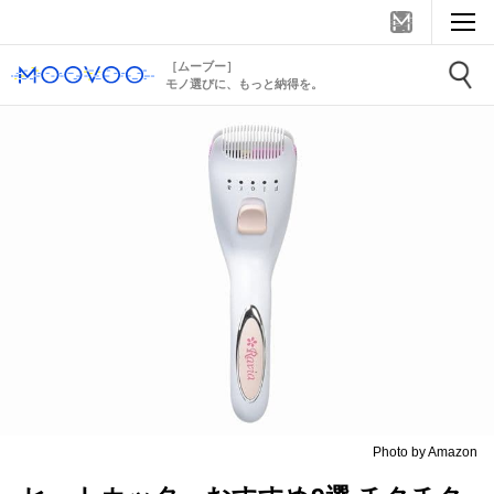
［ムーブー］
モノ選びに、もっと納得を。
Photo by Amazon