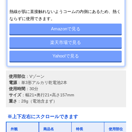
熱線が肌に直接触れないようコームの内側にあるため、熱く
ならずに使用できます。
Amazonで見る
楽天市場で見る
Yahoo!で見る
使用部位
：Vゾーン
電源
：単3形アルカリ乾電池2本
使用時間
：30分
サイズ
：幅21×奥行21×高さ157mm
重さ
：28g（電池含まず）
※上下左右にスクロールできます
外観
商品名
特長
使用部位