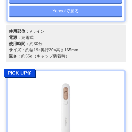
Yahoo!で見る
使用部位
：Vライン
電源
：充電式
使用時間
：約30分
サイズ
：約幅19×奥行20×高さ165mm
重さ
：約55g（キャップ装着時）
PICK UP④