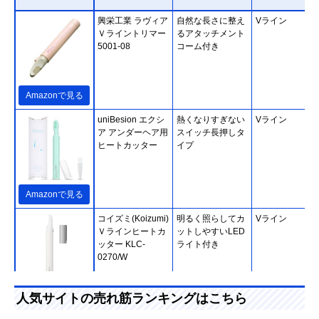
興栄工業 ラヴィア
自然な長さに整え
Vライン
Ｖライントリマー
るアタッチメント
5001-08
コーム付き
Amazonで見る
uniBesion エクシ
熱くなりすぎない
Vライン
ア アンダーヘア用
スイッチ長押しタ
ヒートカッター
イプ
Amazonで見る
コイズミ(Koizumi)
明るく照らしてカ
Vライン
Ｖラインヒートカ
ットしやすいLED
ッター KLC-
ライト付き
0270/W
Amazonで見る
人気サイトの売れ筋ランキングはこちら
マクセル(maxell)
細部の処理に便利
Vライン