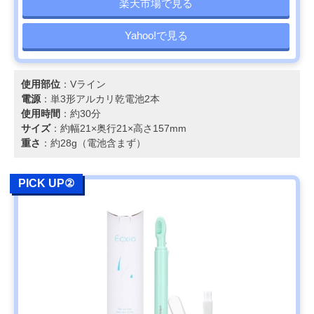
楽天市場で見る
Yahoo!で見る
使用部位
：Vライン
電源
：単3形アルカリ乾電池2本
使用時間
：約30分
サイズ
：約幅21×奥行21×高さ157mm
重さ
：約28g（電池含まず）
PICK UP②