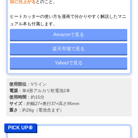
目に仕上がる
とのこと。
ヒートカッターの使い方を漫画で分かりやすく解説したマニ
ュアル本も付属します。
Amazonで見る
楽天市場で見る
Yahoo!で見る
使用部位
：Vライン
電源
：単4形アルカリ乾電池2本
使用時間
：約15分
サイズ
：約幅27×奥行37×高さ95mm
重さ
：約26g（電池含まず）
PICK UP⑧