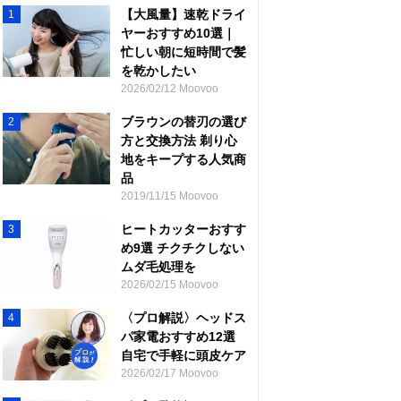
【大風量】速乾ドライ
1
ヤーおすすめ10選｜
忙しい朝に短時間で髪
を乾かしたい
2026/02/12 Moovoo
ブラウンの替刃の選び
2
方と交換方法 剃り心
地をキープする人気商
品
2019/11/15 Moovoo
ヒートカッターおすす
3
め9選 チクチクしない
ムダ毛処理を
2026/02/15 Moovoo
〈プロ解説〉ヘッドス
4
パ家電おすすめ12選
自宅で手軽に頭皮ケア
2026/02/17 Moovoo