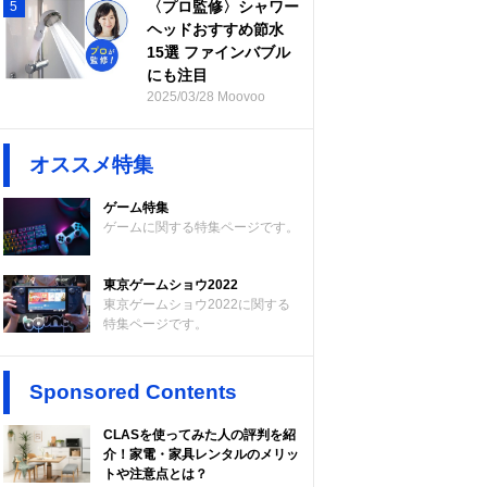
〈プロ監修〉シャワー
5
ヘッドおすすめ節水
15選 ファインバブル
にも注目
2025/03/28 Moovoo
オススメ特集
ゲーム特集
ゲームに関する特集ページです。
東京ゲームショウ2022
東京ゲームショウ2022に関する
特集ページです。
Sponsored Contents
CLASを使ってみた人の評判を紹
介！家電・家具レンタルのメリッ
トや注意点とは？