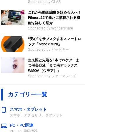
Sponsored by CLAS
これから動画編集を始める人へ！
Filmora12で新たに搭載される機
能を詳しく紹介
Sponsored by Wondershare
“安心”をサブスクするスマートロ
ック「bitlock MINI」
Sponsored by ビットキー
生え際と先端を1本でWケア！ま
つ毛美容液「まつ毛デラックス
WMOA（ウモア）」
Sponsored by ファーマフーズ
カテゴリー一覧
スマホ・タブレット
スマホ、アクセサリ、タブレット
PC・PC関連
PC、PC周辺機器