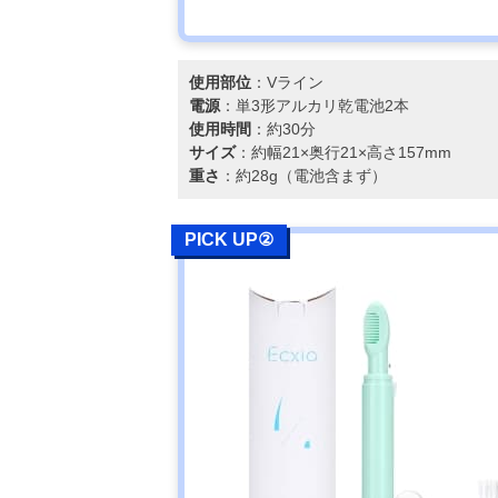
使用部位
：Vライン
電源
：単3形アルカリ乾電池2本
使用時間
：約30分
サイズ
：約幅21×奥行21×高さ157mm
重さ
：約28g（電池含まず）
PICK UP②