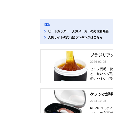
目次
ヒートカッター、人気メーカーの売れ筋商品
人気サイトの売れ筋ランキングはこちら
ブラジリア
2026-02-05
セルフ脱毛に役
と、短いムダ毛
使いやすいブラ
使用できる部位
ケノンの評
2024-10-25
KE-NON（
ノン」の文言が