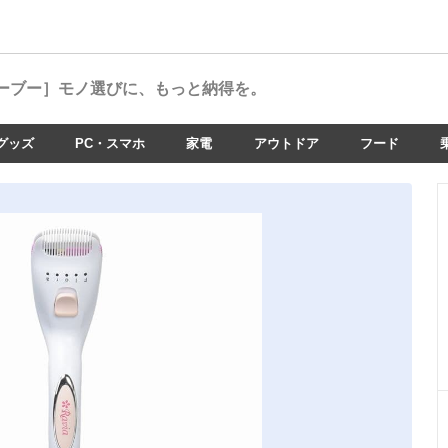
ーブー］
モノ選びに、もっと納得を。
グッズ
PC・スマホ
家電
アウトドア
フード