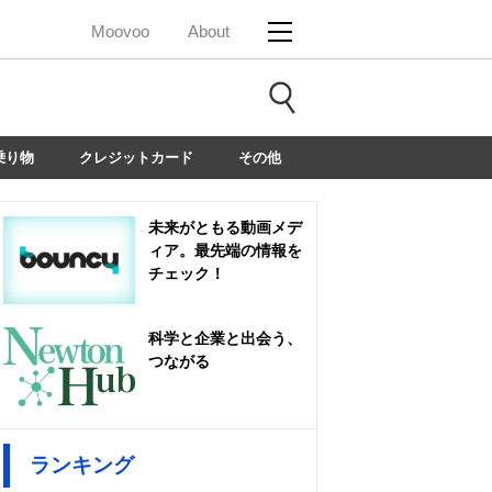
Moovoo
About
乗り物
クレジットカード
その他
未来がともる動画メデ
ィア。最先端の情報を
チェック！
科学と企業と出会う、
つながる
ランキング