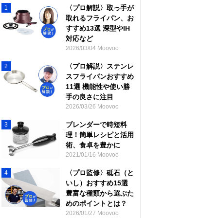
〈プロ解説〉取っ手が
1
取れるフライパン、お
すすめ13選 深型やIH
対応など
2026/03/04 Moovoo
〈プロ解説〉ステンレ
2
スフライパンおすすめ
11選 機能性や使い勝
手の良さに注目
2026/03/26 Moovoo
ブレンダーで時短料
3
理！簡単レシピと活用
術、食卓を豊かに
2021/01/16 Moovoo
〈プロ監修〉砥石（と
4
いし）おすすめ15選
豊富な種類から選ぶた
めのポイントとは？
2026/01/27 Moovoo