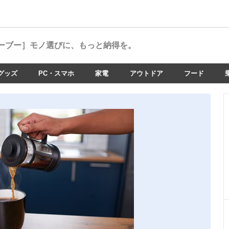
ーブー］
モノ選びに、もっと納得を。
グッズ
PC・スマホ
家電
アウトドア
フード