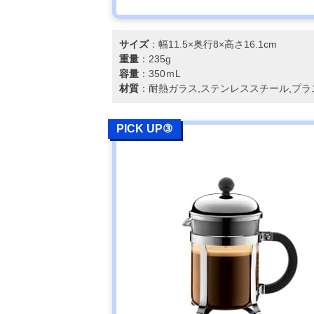
サイズ
：幅11.5×奥行8×高さ16.1cm
重量
：235g
容量
：350ｍL
材質
：耐熱ガラス,ステンレススチール,プラ
PICK UP③