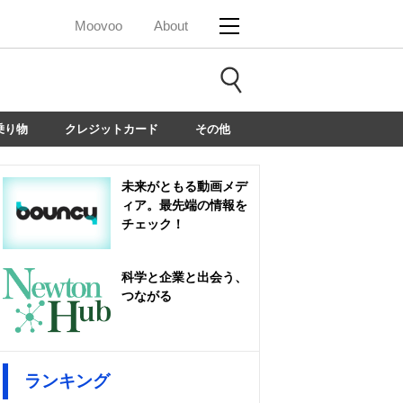
Moovoo
About
乗り物
クレジットカード
その他
未来がともる動画メデ
ィア。最先端の情報を
チェック！
科学と企業と出会う、
つながる
ランキング