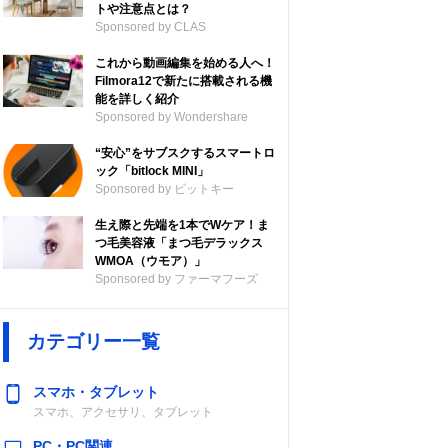
トや注意点とは？
Sponsored by CLAS
これから動画編集を始める人へ！
Filmora12で新たに搭載される機
能を詳しく紹介
Sponsored by Wondershare
“安心”をサブスクするスマートロ
ック「bitlock MINI」
Sponsored by ビットキー
生え際と先端を1本でWケア！ま
つ毛美容液「まつ毛デラックス
WMOA（ウモア）」
Sponsored by ファーマフーズ
カテゴリー一覧
スマホ・タブレット
スマホ、アクセサリ、タブレット
PC・PC関連