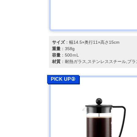
サイズ
：幅14.5×奥行11×高さ15cm
重量
：358g
容量
：500ｍL
材質
：耐熱ガラス,ステンレススチール,プラ
PICK UP②