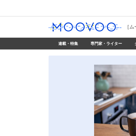
［ム
連載・特集
専門家・ライター