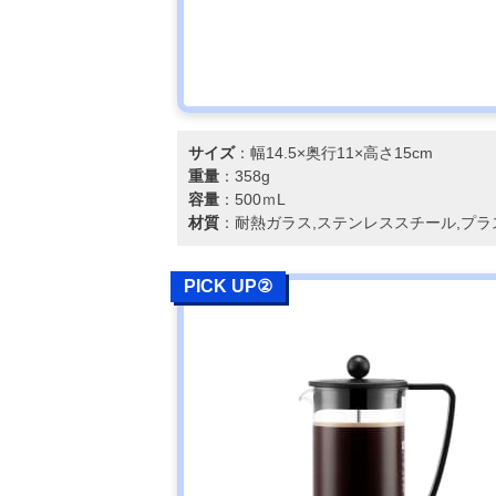
サイズ
：幅14.5×奥行11×高さ15cm
重量
：358g
容量
：500ｍL
材質
：耐熱ガラス,ステンレススチール,プラ
PICK UP②