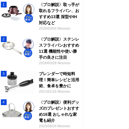
〈プロ解説〉取っ手が
1
取れるフライパン、お
すすめ13選 深型やIH
対応など
2026/03/04 Moovoo
〈プロ解説〉ステンレ
2
スフライパンおすすめ
11選 機能性や使い勝
手の良さに注目
2026/03/26 Moovoo
ブレンダーで時短料
3
理！簡単レシピと活用
術、食卓を豊かに
2021/01/16 Moovoo
〈プロ解説〉便利グッ
4
ズのプレゼントおすす
め16選 おしゃれな家
電も紹介
2025/06/24 Moovoo