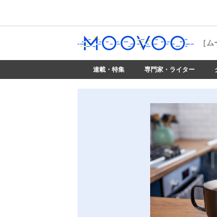
［ム
連載・特集
専門家・ライター