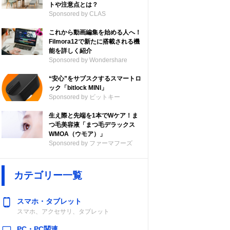
トや注意点とは？
Sponsored by CLAS
これから動画編集を始める人へ！
Filmora12で新たに搭載される機
能を詳しく紹介
Sponsored by Wondershare
“安心”をサブスクするスマートロ
ック「bitlock MINI」
Sponsored by ビットキー
生え際と先端を1本でWケア！ま
つ毛美容液「まつ毛デラックス
WMOA（ウモア）」
Sponsored by ファーマフーズ
カテゴリー一覧
スマホ・タブレット
スマホ、アクセサリ、タブレット
PC・PC関連