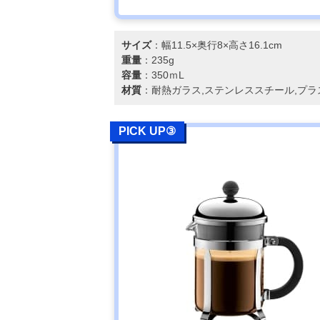
サイズ
：幅11.5×奥行8×高さ16.1cm
重量
：235g
容量
：350ｍL
材質
：耐熱ガラス,ステンレススチール,プラ
PICK UP③