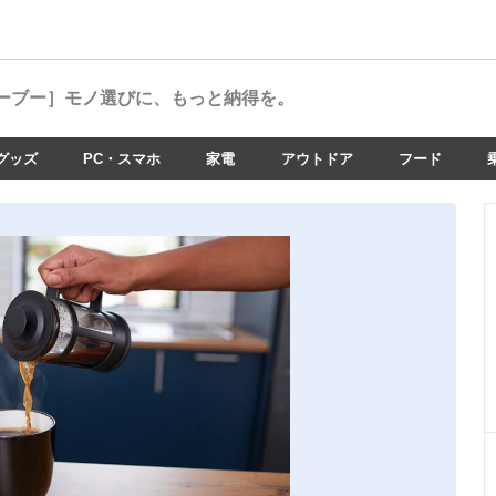
ーブー］
モノ選びに、もっと納得を。
グッズ
PC・スマホ
家電
アウトドア
フード