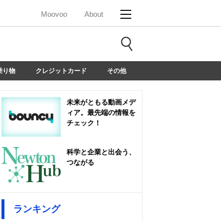
Moovoo
About
乗り物
クレジットカード
その他
未来がともる動画メデ
ィア。最先端の情報を
チェック！
科学と企業と出会う、
つながる
ランキング