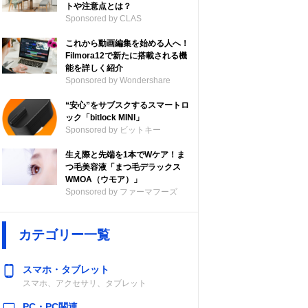
トや注意点とは？
Sponsored by CLAS
これから動画編集を始める人へ！
Filmora12で新たに搭載される機
能を詳しく紹介
Sponsored by Wondershare
“安心”をサブスクするスマートロ
ック「bitlock MINI」
Sponsored by ビットキー
生え際と先端を1本でWケア！ま
つ毛美容液「まつ毛デラックス
WMOA（ウモア）」
Sponsored by ファーマフーズ
カテゴリー一覧
スマホ・タブレット
スマホ、アクセサリ、タブレット
PC・PC関連