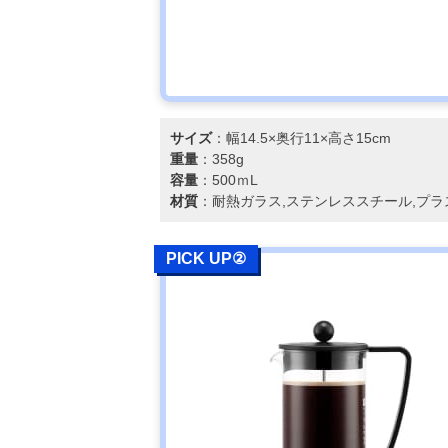
サイズ
：幅14.5×奥行11×高さ15cm
重量
：358g
容量
：500ｍL
材質
：耐熱ガラス,ステンレススチール,プラ
PICK UP②