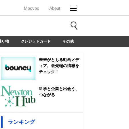
Moovoo
About
乗り物
クレジットカード
その他
未来がともる動画メデ
ィア。最先端の情報を
チェック！
科学と企業と出会う、
つながる
ランキング