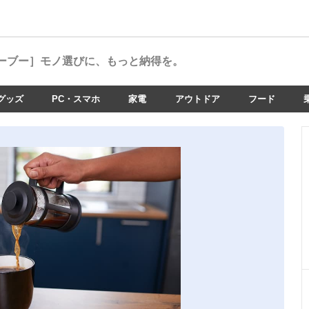
ーブー］
モノ選びに、もっと納得を。
グッズ
PC・スマホ
家電
アウトドア
フード