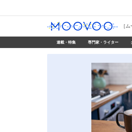
［ム
連載・特集
専門家・ライター