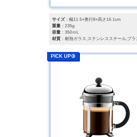
サイズ
：幅11.5×奥行8×高さ16.1cm
重量
：235g
容量
：350ｍL
材質
：耐熱ガラス,ステンレススチール,プラ
PICK UP③