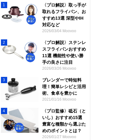
〈プロ解説〉取っ手が
1
取れるフライパン、お
すすめ13選 深型やIH
対応など
2026/03/04 Moovoo
〈プロ解説〉ステンレ
2
スフライパンおすすめ
11選 機能性や使い勝
手の良さに注目
2026/03/26 Moovoo
ブレンダーで時短料
3
理！簡単レシピと活用
術、食卓を豊かに
2021/01/16 Moovoo
〈プロ監修〉砥石（と
4
いし）おすすめ15選
豊富な種類から選ぶた
めのポイントとは？
2026/01/27 Moovoo