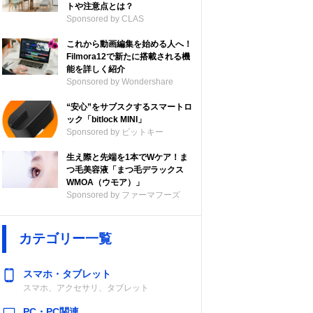
トや注意点とは？
Sponsored by CLAS
これから動画編集を始める人へ！
Filmora12で新たに搭載される機
能を詳しく紹介
Sponsored by Wondershare
“安心”をサブスクするスマートロ
ック「bitlock MINI」
Sponsored by ビットキー
生え際と先端を1本でWケア！ま
つ毛美容液「まつ毛デラックス
WMOA（ウモア）」
Sponsored by ファーマフーズ
カテゴリー一覧
スマホ・タブレット
スマホ、アクセサリ、タブレット
PC・PC関連