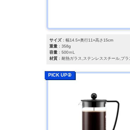
サイズ
：幅14.5×奥行11×高さ15cm
重量
：358g
容量
：500ｍL
材質
：耐熱ガラス,ステンレススチール,プラ
PICK UP②