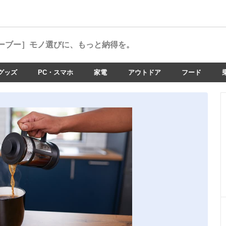
ーブー］
モノ選びに、もっと納得を。
グッズ
PC・スマホ
家電
アウトドア
フード