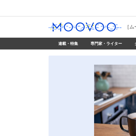
［ム
連載・特集
専門家・ライター