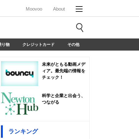
Moovoo
About
乗り物
クレジットカード
その他
未来がともる動画メデ
ィア。最先端の情報を
チェック！
科学と企業と出会う、
つながる
ランキング