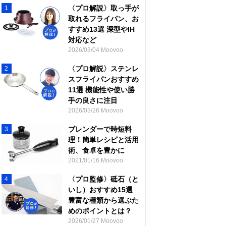
〈プロ解説〉取っ手が
1
取れるフライパン、お
すすめ13選 深型やIH
対応など
2026/03/04 Moovoo
〈プロ解説〉ステンレ
2
スフライパンおすすめ
11選 機能性や使い勝
手の良さに注目
2026/03/26 Moovoo
ブレンダーで時短料
3
理！簡単レシピと活用
術、食卓を豊かに
2021/01/16 Moovoo
〈プロ監修〉砥石（と
4
いし）おすすめ15選
豊富な種類から選ぶた
めのポイントとは？
2026/01/27 Moovoo