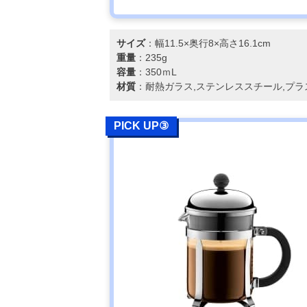
サイズ
：幅11.5×奥行8×高さ16.1cm
重量
：235g
容量
：350ｍL
材質
：耐熱ガラス,ステンレススチール,プラ
PICK UP③