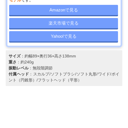
Amazonで見る
楽天市場で見る
Yahoo!で見る
サイズ
：約幅89×奥行36×高さ138mm
重さ
：約240g
振動レベル
：無段階調節
付属ヘッド
：スカルプ/ソフトブラシ/ソフト丸形/ワイド/ポイ
ント（円錐形）/フラットヘッド（平形）