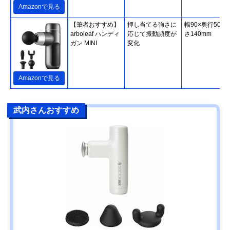
Amazonで見る
【筆者おすすめ】
押し当てる強さに
幅90×奥行50×
arboleaf ハンディ
応じて振動頻度が
さ140mm
ガン MINI
変化
Amazonで見る
武内さんおすすめ