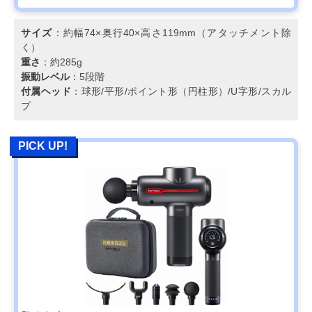
サイズ
：約幅74×奥行40×高さ119mm（アタッチメント除
く）
重さ
：約285g
振動レベル
：5段階
付属ヘッド
：球形/平形/ポイント形（円柱形）/U字形/スカル
プ
PICK UP!