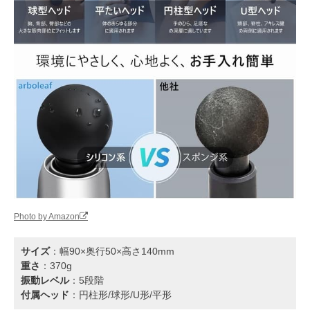
Photo by Amazon
サイズ
：幅90×奥行50×高さ140mm
重さ
：370g
振動レベル
：5段階
付属ヘッド
：円柱形/球形/U形/平形