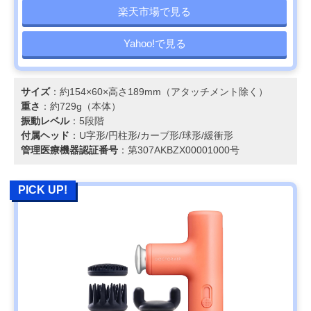
楽天市場で見る
Yahoo!で見る
サイズ
：約154×60×高さ189mm（アタッチメント除く）
重さ
：約729g（本体）
振動レベル
：5段階
付属ヘッド
：U字形/円柱形/カーブ形/球形/緩衝形
管理医療機器認証番号
：第307AKBZX00001000号
PICK UP!