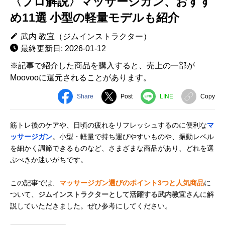
〈プロ解説〉マッサージガン、おすす
め11選 小型の軽量モデルも紹介
武内 教宜（ジムインストラクター）
最終更新日: 2026-01-12
※記事で紹介した商品を購入すると、売上の一部が
Moovooに還元されることがあります。
Share
Post
LINE
Copy
筋トレ後のケアや、日頃の疲れをリフレッシュするのに便利な
マ
ッサージガン
。小型・軽量で持ち運びやすいものや、振動レベル
を細かく調節できるものなど、さまざまな商品があり、どれを選
ぶべきか迷いがちです。
この記事では、
マッサージガン選びのポイント3つと人気商品
に
ついて、
ジムインストラクターとして活躍する武内教宜さん
に解
説していただきました。ぜひ参考にしてください。