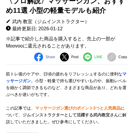
〈プロ解説〉マッサージガン、おすす
め11選 小型の軽量モデルも紹介
武内 教宜（ジムインストラクター）
最終更新日: 2026-01-12
※記事で紹介した商品を購入すると、売上の一部が
Moovooに還元されることがあります。
Share
Post
LINE
Copy
筋トレ後のケアや、日頃の疲れをリフレッシュするのに便利な
マ
ッサージガン
。小型・軽量で持ち運びやすいものや、振動レベル
を細かく調節できるものなど、さまざまな商品があり、どれを選
ぶべきか迷いがちです。
この記事では、
マッサージガン選びのポイント3つと人気商品
に
ついて、
ジムインストラクターとして活躍する武内教宜さん
に解
説していただきました。ぜひ参考にしてください。