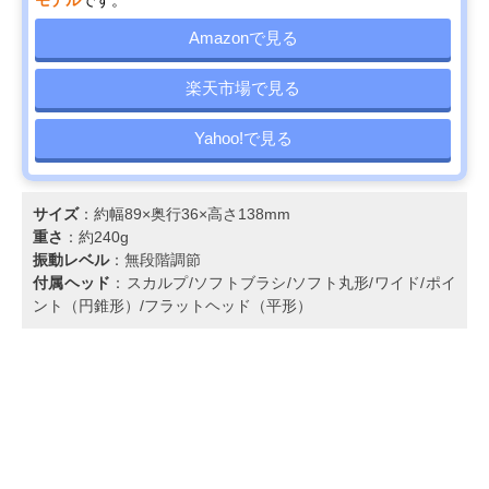
Amazonで見る
楽天市場で見る
Yahoo!で見る
サイズ
：約幅89×奥行36×高さ138mm
重さ
：約240g
振動レベル
：無段階調節
付属ヘッド
：スカルプ/ソフトブラシ/ソフト丸形/ワイド/ポイ
ント（円錐形）/フラットヘッド（平形）