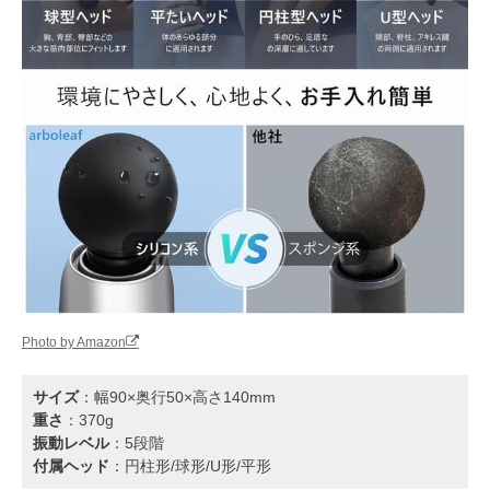
Photo by Amazon
サイズ
：幅90×奥行50×高さ140mm
重さ
：370g
振動レベル
：5段階
付属ヘッド
：円柱形/球形/U形/平形