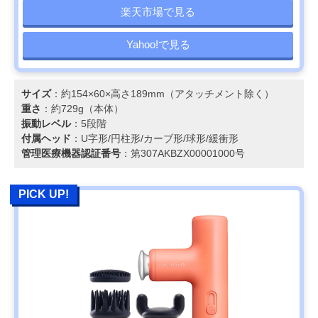
楽天市場で見る
Yahoo!で見る
サイズ
：約154×60×高さ189mm（アタッチメント除く）
重さ
：約729g（本体）
振動レベル
：5段階
付属ヘッド
：U字形/円柱形/カーブ形/球形/緩衝形
管理医療機器認証番号
：第307AKBZX00001000号
PICK UP!