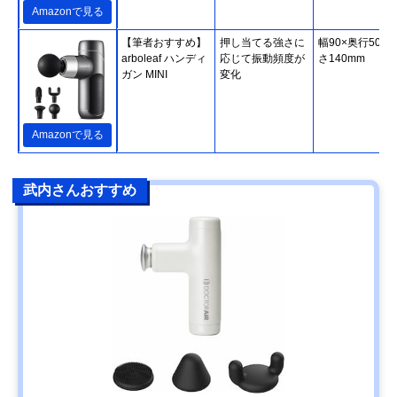
Amazonで見る
【筆者おすすめ】
押し当てる強さに
幅90×奥行50×
arboleaf ハンディ
応じて振動頻度が
さ140mm
ガン MINI
変化
Amazonで見る
武内さんおすすめ