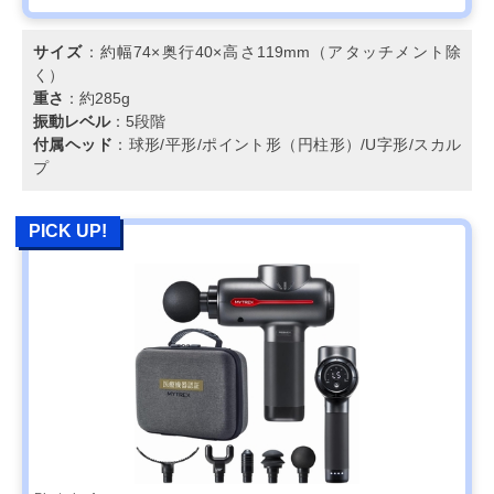
サイズ
：約幅74×奥行40×高さ119mm（アタッチメント除
く）
重さ
：約285g
振動レベル
：5段階
付属ヘッド
：球形/平形/ポイント形（円柱形）/U字形/スカル
プ
PICK UP!