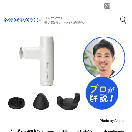
［ムーブー］
モノ選びに、もっと納得を。
Photo by Amazon