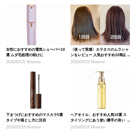
女性におすすめの電気シェーバー10
〈使って実感〉カラタスのムラシャ
選 ムダ毛処理の助けに
ンをレビュー 人気おすすめ10商品
も紹介
2026/03/25 Moovoo
2026/03/23 Moovoo
下まつげにおすすめのマスカラ5選
ヘアオイル、おすすめ人気10選 ス
タイプや落とし方に注目
タイリングにあう使い勝手の良いも
のを
2026/03/18 Moovoo
2026/03/15 Moovoo