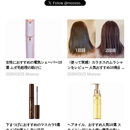
女性におすすめの電気シェーバー10
〈使って実感〉カラタスのムラシャ
選 ムダ毛処理の助けに
ンをレビュー 人気おすすめ10商品
も紹介
2026/03/25 Moovoo
2026/03/23 Moovoo
下まつげにおすすめのマスカラ5選
ヘアオイル、おすすめ人気10選 ス
タイプや落とし方に注目
タイリングにあう使い勝手の良いも