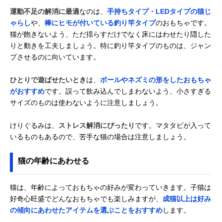
運動不足の解消に最適
なのは、
手持ちタイプ・LEDタイプの猫じ
ゃらし
や、
棒にヒモが付いている釣り竿タイプ
のおもちゃです。
猫が飽きないよう、ただ揺らすだけでなく床にはわせたり隠した
りと動きを工夫しましょう。特に釣り竿タイプのものは、ジャン
プさせるのに向いています。
ひとりで遊ばせたいとき
は、
ボールやネズミの形をしたおもちゃ
がおすすめ
です。誤って飲み込んでしまわないよう、小さすぎる
サイズのものは使わないように注意しましょう。
けりぐるみは、
ストレス解消にぴったり
です。マタタビが入って
いるものもあるので、苦手な猫の場合は注意しましょう。
猫の年齢にあわせる
猫は、年齢によっておもちゃの好みが変わっていきます。子猫は
好奇心旺盛でどんなおもちゃでも楽しみますが、
成猫以上は好み
の傾向にあわせたアイテムを選ぶことをおすすめ
します。