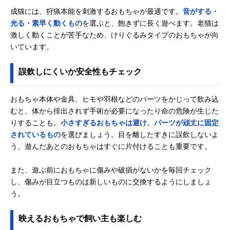
成猫には、狩猟本能を刺激するおもちゃが最適です。
音がする・
光る・素早く動くもの
を選ぶと、飽きずに長く遊べます。老猫は
激しく動くことが苦手なため、けりぐるみタイプのおもちゃが向
いています。
誤飲しにくいか安全性もチェック
おもちゃ本体や金具、ヒモや羽根などのパーツをかじって飲み込
むと、体から排出されず手術が必要になったり命の危険が生じた
りすることも。
小さすぎるおもちゃは避け、パーツが頑丈に固定
されているもの
を選びましょう。目を離したすきに誤飲しないよ
う、遊んだあとのおもちゃはすぐに片付けることも重要です。
また、遊ぶ前におもちゃに傷みや破損がないかを毎回チェック
し、傷みが目立つものは新しいものに交換するようにしましょ
う。
映えるおもちゃで飼い主も楽しむ