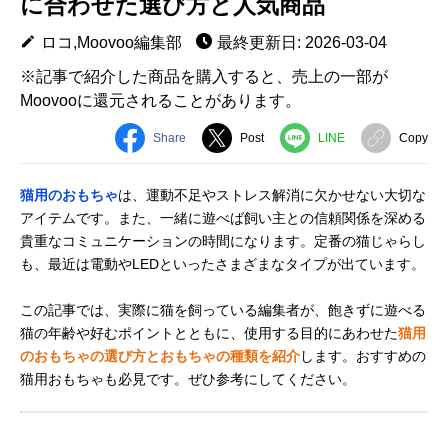
に合わせた選び方と人気商品
ロコ,Moovoo編集部
最終更新日: 2026-03-04
※記事で紹介した商品を購入すると、売上の一部が
Moovooに還元されることがあります。
Share
Post
LINE
Copy
猫用のおもちゃ
は、運動不足やストレス解消に欠かせない大切な
アイテムです。また、一緒に遊べば飼い主との信頼関係を深める
貴重なコミュニケーションの時間になります。定番の猫じゃらし
も、最近は電動やLEDといったさまざまなタイプが出ています。
この記事では、実際に猫を飼っている編集者が、飽きずに遊べる
猫の年齢や好むポイントとともに、使用する目的にあわせた
猫用
のおもちゃの選び方とおもちゃの種類を紹介
します。おすすめの
猫用おもちゃも必見です。ぜひ参考にしてください。